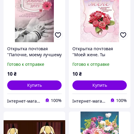
Открытка почтовая
Открытка почтовая
"Папочке, моему лучшему
"Моей жене. Ты
другу с любовью и
драгоценный Божий дар
Готово к отправке
Готово к отправке
благодарностью"
и благословение для
меня"
10
₴
10
₴
Купить
Купить
100%
100%
Інтернет-магазин Християнської книги
Інтернет-магазин Християнської книги