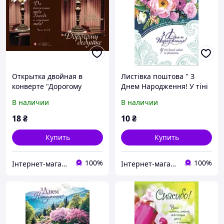
Открытка двойная в
Листівка поштова " З
конверте "Дорогому
Днем Народження! У тіні
дедушке с любовью и
Божої любові ти
В наличии
В наличии
уважением"
убезпечена"
18
₴
10
₴
Купить
Купить
100%
100%
Інтернет-магазин Християнської книги
Інтернет-магазин Християнської книги