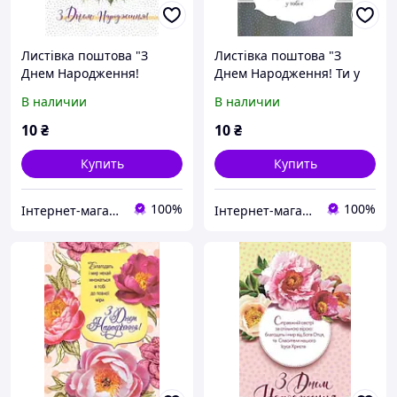
Листівка поштова "З
Листівка поштова "З
Днем Народження!
Днем Народження! Ти у
Незмінна Божа милість -
світлі та світло Божої
В наличии
В наличии
навіки втіха твоя"
любові у тебе є"
10
₴
10
₴
Купить
Купить
100%
100%
Інтернет-магазин Християнської книги
Інтернет-магазин Християнської книги