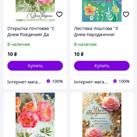
Открытка почтовая "С
Листівка поштова "З
Днем Рождения! Да
Днем Народження!
владычествует в сердце
Господь щедро дарує
В наличии
В наличии
твоем мир Божий!"
Свою милість тобі!"
10
₴
10
₴
Купить
Купить
100%
100%
Інтернет-магазин Християнської книги
Інтернет-магазин Християнської книги