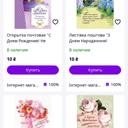
Открытка почтовая "С
Листівка поштова "З
Днем Рождения! Не
Днем Народження!
перестаю благодарить
Господь виявляє дивну
В наличии
В наличии
Бога за тебя!"
милість Свою..."
10
₴
10
₴
Купить
Купить
100%
100%
Інтернет-магазин Християнської книги
Інтернет-магазин Християнської книги