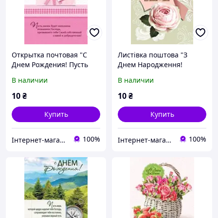
Открытка почтовая "С
Листівка поштова "З
Днем Рождения! Пусть
Днем Народження!
жизнь будет наполнена
Прапор Христа над тобою
В наличии
В наличии
познанием Господа..."
- любов"
10
₴
10
₴
Купить
Купить
100%
100%
Інтернет-магазин Християнської книги
Інтернет-магазин Християнської книги