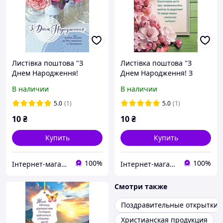
Листівка поштова "З
Листівка поштова "З
Днем Народження!
Днем Народження! З
Любов Божа до Вас
надлишком Господь
В наличии
В наличии
незмінна та безмежна"
благословляє життя твоє,
наповнюючи його..."
5.0
(1)
5.0
(1)
10
₴
10
₴
Купить
Купить
100%
100%
Інтернет-магазин Християнської книги
Інтернет-магазин Християнської книги
Смотри также
Поздравительные открытки
Христианская продукция