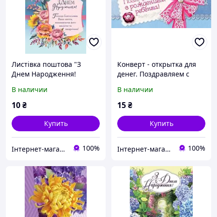
Листівка поштова "З
Конверт - открытка для
Днем Народження!
денег. Поздравляем с
Господь благословляє
рождением ребенка!
В наличии
В наличии
Ваше життя,
наповнюючи його
10
₴
15
₴
милістю та щедротами"
Купить
Купить
100%
100%
Інтернет-магазин Християнської книги
Інтернет-магазин Християнської книги