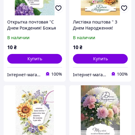
Открытка почтовая "С
Листівка поштова " З
Днем Рождения! Божья
Днем Народження!
любовь к тебе
Сестра, нехай панує у
В наличии
В наличии
неизменна!"
серці твоїм мир Божий!"
10
₴
10
₴
Купить
Купить
100%
100%
Інтернет-магазин Християнської книги
Інтернет-магазин Християнської книги