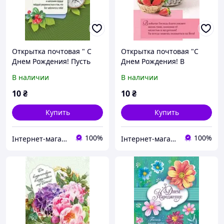
Открытка почтовая " С
Открытка почтовая "С
Днем Рождения! Пусть
Днем Рождения! В
вера, которой щедро
избытке Господь
В наличии
В наличии
наделил тебя Господь,
благословляет жизнь
сопровождает..."
твою, наполняя ее..."
10
₴
10
₴
Купить
Купить
100%
100%
Інтернет-магазин Християнської книги
Інтернет-магазин Християнської книги