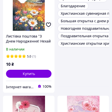
Благодарение
Христианская сувенирная пр
Большая открытка с днем р
Новогодняя поздравительная
Поздравительная открытка с
Листівка поштова "З
Днем Народження! Нехай
Христианские открытки хрис
обітниці, даровані нам
В наличии
Господом,.."
5.0
(1)
10
₴
Купить
100%
Інтернет-магазин Християнської книги