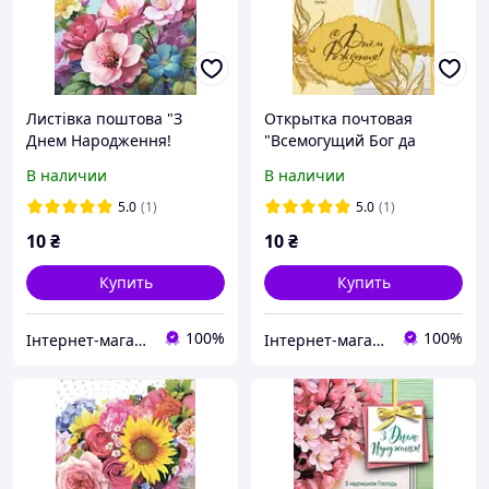
Листівка поштова "З
Открытка почтовая
Днем Народження!
"Всемогущий Бог да
Господь Своєю силою
благословит тебя, да
В наличии
В наличии
діючи в тобі, здійснить
обогатит тебя всякой
незрівнянно більше
благодатью..."
5.0
(1)
5.0
(1)
того,..."
10
₴
10
₴
Купить
Купить
100%
100%
Інтернет-магазин Християнської книги
Інтернет-магазин Християнської книги