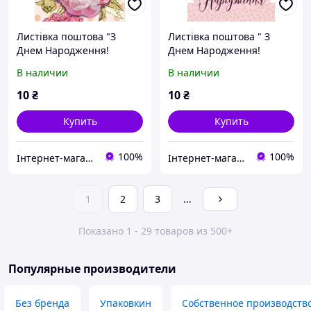
Листівка поштова "З
Листівка поштова " З
Днем Народження!
Днем Народження!
Благодать і мир нехай
Справжній сестрі за
В наличии
В наличии
множаться в тобі до
спільною вірою:
повної міри"
благодать..."
10
₴
10
₴
Купить
Купить
100%
100%
Інтернет-магазин Християнської книги
Інтернет-магазин Християнської книги
1
2
3
...
Показано 1 - 29 товаров из 500+
Популярные производители
Без бренда
Упаковкин
Собственное производств