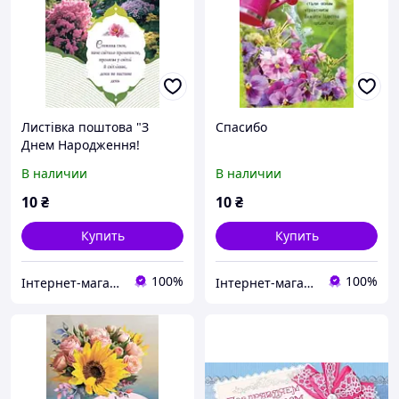
Листівка поштова "З
Спасибо
Днем Народження!
Стежина твоя, наче
В наличии
В наличии
світило променисте
пролягає у світлі...."
10
₴
10
₴
Купить
Купить
100%
100%
Інтернет-магазин Християнської книги
Інтернет-магазин Християнської книги