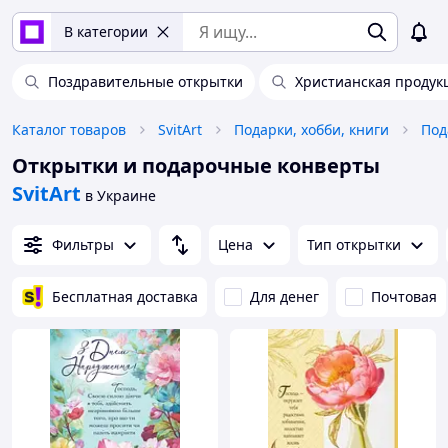
В категории
Поздравительные открытки
Христианская продук
Каталог товаров
SvitArt
Подарки, хобби, книги
Под
Открытки и подарочные конверты
SvitArt
в Украине
Фильтры
Цена
Тип открытки
Бесплатная доставка
Для денег
Почтовая