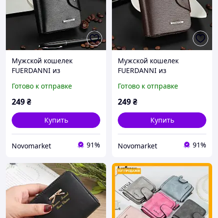
Мужской кошелек
Мужской кошелек
FUERDANNI из
FUERDANNI из
искусственной кожи
искусственной кожи
Готово к отправке
Готово к отправке
мужское портмоне на
мужское портмоне на
кнопке черный
кнопке коричневый
249
₴
249
₴
Купить
Купить
91%
91%
Novomarket
Novomarket