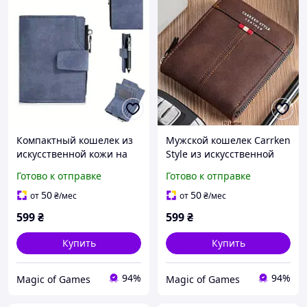
Компактный кошелек из
Мужской кошелек Carrken
искусственной кожи на
Style из искусственной
кнопке и молнии
кожи на молнии 11.5×9.5
Готово к отправке
Готово к отправке
см для карт и купюр
50
50
от
₴
/мес
от
₴
/мес
599
₴
599
₴
Купить
Купить
94%
94%
Magic of Games
Magic of Games