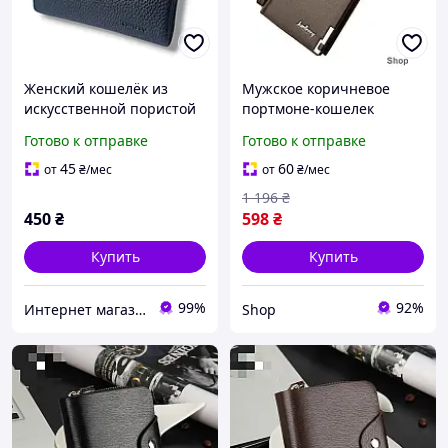
Женский кошелёк из
Мужское коричневое
искусственной пористой
портмоне-кошелек
кожи маленький чёрный
Baellerry из
Готово к отправке
Готово к отправке
IVORX SZ661B_Black
искусственной кожи с
двумя отделениями и
45
60
от
₴
/мес
от
₴
/мес
элегантным клатч-диз
1 196
₴
450
₴
598
₴
Купить
Купить
99%
92%
Интернет магазин зонтов и перчаток
Shop