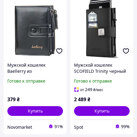
Мужской кошелек
Мужской кошелек
Baellerry из
SCOFIELD Trinity черный
искусственной кожи
минималистичный
Готово к отправке
Готово к отправке
Мужское портмоне
искусственная кожа с
RFID защитой отделение
249
от
₴
/мес
для монет и карт 10-12
379
₴
2 489
₴
штук
Купить
Купить
91%
99%
Novomarket
Spot