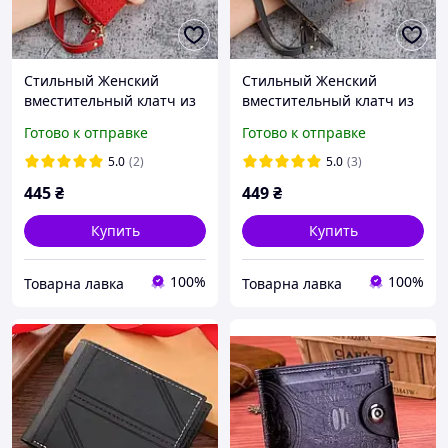
Стильный Женский
Стильный Женский
вместительный клатч из
вместительный клатч из
PU кожи Красный.
PU кожи Серый "Графит".
Готово к отправке
Готово к отправке
Женский кошелек
Женский кошелек
портмоне из
портмоне из
5.0
(2)
5.0
(3)
искусственной кожи
искусственной кожи
445
₴
449
₴
Купить
Купить
100%
100%
Товарна лавка
Товарна лавка