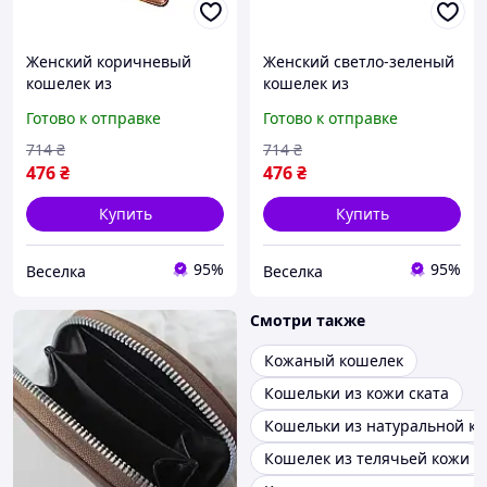
Женский коричневый
Женский светло-зеленый
кошелек из
кошелек из
искусственной кожи с
искусственной кожи с
Готово к отправке
Готово к отправке
магнитной застежкой для
магнитной застежкой для
купюр и карт FLAME
купюр и карт FLAME
714
₴
714
₴
476
₴
476
₴
Купить
Купить
95%
95%
Веселка
Веселка
Смотри также
Кожаный кошелек
Кошельки из кожи ската
Кошельки из натуральной к
Кошелек из телячьей кожи