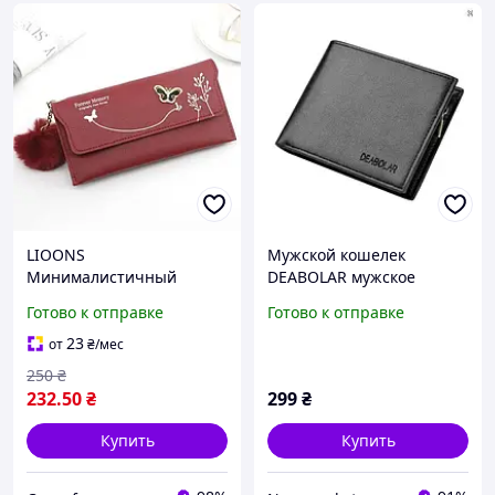
LIOONS
Мужской кошелек
Минималистичный
DEABOLAR мужское
кошелек из
портмоне из
Готово к отправке
Готово к отправке
искусственной кожи
искусственной кожи
женский кошелек Новый
23
от
₴
/мес
длинный модный
250
₴
кошелек на молнии клатч
232
.50
₴
299
₴
для девочек Кре
Купить
Купить