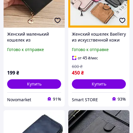
Женский маленький
Женский кошелек Baellery
кошелек из
из искусственной кожи
искусственной кожи
горизонтальный 11,5 см
Готово к отправке
Готово к отправке
Черный
для денег и карт кошелек
для женщин
45
от
₴
/мес
600
₴
199
₴
450
₴
Купить
Купить
91%
93%
Novomarket
Smart STORE