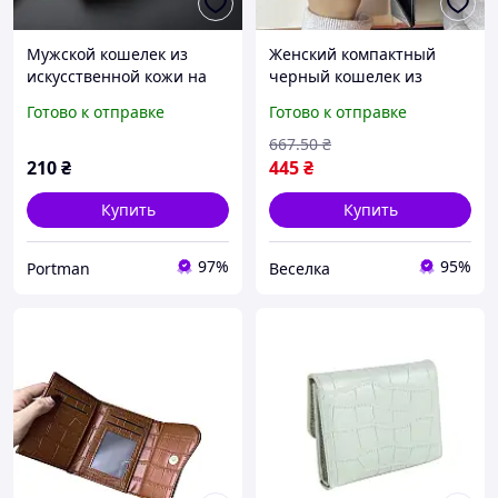
Мужской кошелек из
Женский компактный
искусственной кожи на
черный кошелек из
три складки стильный и
искусственной кожи для
Готово к отправке
Готово к отправке
практичный аксессуар
купюр и карт с застежкой
на кнопке FLAME
667
.50
₴
210
₴
445
₴
Купить
Купить
97%
95%
Portman
Веселка