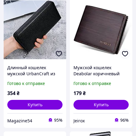
Длинный кошелек
Мужской кошелек
мужской UrbanCraft из
Deabolar коричневый
искусственной кожи для
горизонтальный из
Готово к отправке
Готово к отправке
карточек, телефона и
искусственной кожи /
документов черный
портмоне мужское
354
₴
179
₴
компактное
Купить
Купить
95%
96%
Magazine54
Jeirox