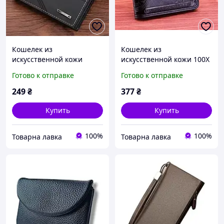
Кошелек из
Кошелек из
искусственной кожи
искусственной кожи 100X
Jiandbao-выбор тех, кто
Wallet - стиль, который
Готово к отправке
Готово к отправке
ценит вид и удобство
говорит за тебя
249
₴
377
₴
Купить
Купить
100%
100%
Товарна лавка
Товарна лавка