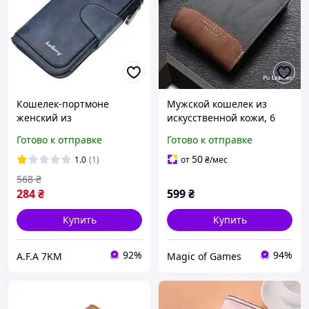
Кошелек-портмоне
Мужской кошелек из
женский из
искусственной кожи, 6
искусственной кожи
слотов для карт,
Готово к отправке
Готово к отправке
цвета синего джинса от
монетница, отделение
Baellerry, N2345
для документов
50
1.0
(1)
от
₴
/мес
568
₴
284
₴
599
₴
Купить
Купить
92%
94%
A.F.A 7KM
Magic of Games