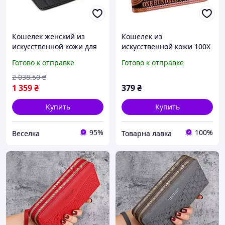
Кошелек женский из
Кошелек из
искусственной кожи для
искусственной кожи 100X
повседневного
Wallet - стиль, который
Готово к отправке
Готово к отправке
использования с
говорит за тебя
отделениями для купюр и
2 038
.50
₴
карт FLAME
1 359
₴
379
₴
Купить
Купить
95%
100%
Веселка
Товарна лавка