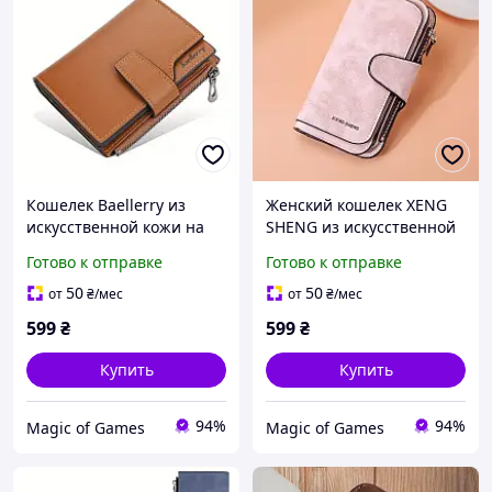
Кошелек Baellerry из
Женский кошелек XENG
искусственной кожи на
SHENG из искусственной
кнопке и молнии
кожи розовый на кнопке
Готово к отправке
Готово к отправке
компактный
и молнии розовый
50
50
от
₴
/мес
от
₴
/мес
599
₴
599
₴
Купить
Купить
94%
94%
Magic of Games
Magic of Games