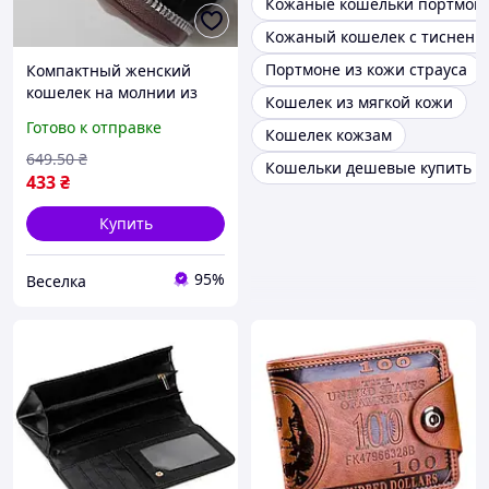
Кожаные кошельки портмон
Кожаный кошелек с тиснени
Портмоне из кожи страуса
Компактный женский
кошелек на молнии из
Кошелек из мягкой кожи
искусственной кожи для
Готово к отправке
Кошелек кожзам
купюр карт и монет
стильный Mocco FLAME
649
.50
₴
Кошельки дешевые купить
433
₴
Купить
95%
Веселка