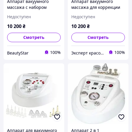
Аппарат вакуумного
Аппарат вакуумного
массажа с набором
массажа для коррекции
шариковых насадок и
фигуры с набором
Недоступен
Недоступен
банок для массажа: NV-
шариковых насадок и
600
банок для массажа NV-
10 200
₴
10 200
₴
600
Смотреть
Смотреть
100%
100%
BeautyStar
Эксперт красоты
Аппарат для вакуумного
Аппарат 2 в 1