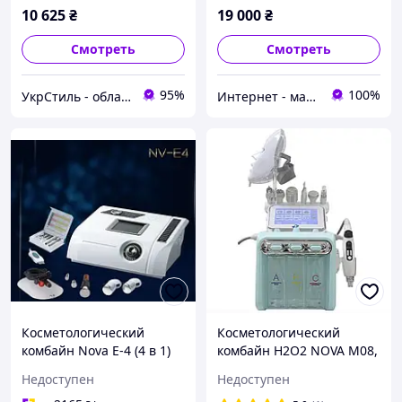
10 625
₴
19 000
₴
Смотреть
Смотреть
95%
100%
УкрСтиль - обладнання для салонів краси
Интернет - магазин "SUPER LADY" Косметологические аппараты и средства омоложения
Косметологический
Косметологический
комбайн Nova E-4 (4 в 1)
комбайн Н2О2 NOVA М08,
8 в 1 с безигольным
Недоступен
Недоступен
инжектором EMS RF,