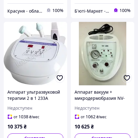
100%
100%
Красуня - обладнання для салонів краси
Б'юті-Маркет - обладнання для салонів краси
Аппарат ультразвуковой
Аппарат вакуум +
терапии 2 в 1 233A
микродермобразия NV-
606
Недоступен
Недоступен
1038
1062
от
₴
/мес
от
₴
/мес
10 375
₴
10 625
₴