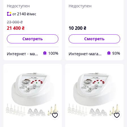
МО10, 10 в 1 с
шариковых насадок и
Недоступен
Недоступен
безигольным инжектором
банок для массажа: NV-
EMS RF, модель 2024
600
2140
от
₴
/мес
23 000
₴
21 400
₴
10 200
₴
Смотреть
Смотреть
100%
93%
Интернет - магазин "SUPER LADY" Косметологические аппараты и средства омоложения
Интернет-магазин "M-Beauty"