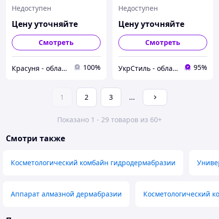
Недоступен
Недоступен
Цену уточняйте
Цену уточняйте
Смотреть
Смотреть
100%
95%
Красуня - обладнання для салонів краси
УкрСтиль - обладнання для салонів краси
1
2
3
...
Показано 1 - 29 товаров из 60+
Смотри также
Косметологический комбайн гидродермабразии
Униве
Аппарат алмазной дермабразии
Косметологический к