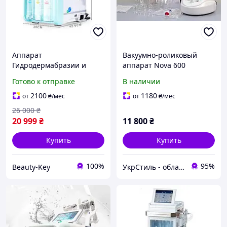
Аппарат
Вакуумно-роликовый
Гидродермабразии и
аппарат Nova 600
водородного пилинга
Готово к отправке
В наличии
H2O2- II
2100
1180
от
₴
/мес
от
₴
/мес
26 000
₴
20 999
₴
11 800
₴
Купить
Купить
100%
95%
Beauty-Key
УкрСтиль - обладнання для салонів краси