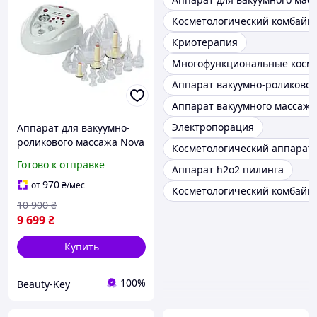
Косметологический комбайн 
Криотерапия
Многофункциональные косме
Аппарат вакуумно-роликовог
Аппарат вакуумного массажа
Электропорация
Аппарат для вакуумно-
роликового массажа Nova
Косметологический аппарат 5
600
Готово к отправке
Аппарат h2o2 пилинга
970
от
₴
/мес
Косметологический комбайн 
10 900
₴
9 699
₴
Купить
100%
Beauty-Key