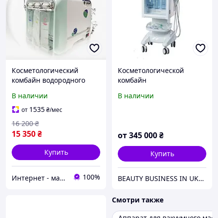
Косметологический
Косметологической
комбайн водородного
комбайн
пилинга NOVA, H2-O2
гидродермобразии "5 в 1"
В наличии
В наличии
Small Bubble, с
NOVA mod.W-02
многополярным RF
1535
от
₴
/мес
лифтингом
16 200
₴
15 350
₴
от
345 000
₴
Купить
Купить
100%
Интернет - магазин "SUPER LADY" Косметологические аппараты и средства омоложения
BEAUTY BUSINESS IN UKRAINE
Смотри также
Аппарат для вакуумного мас