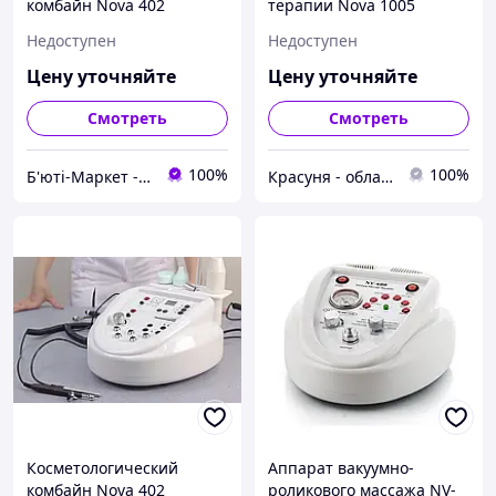
комбайн Nova 402
терапии Nova 1005
(гальваника +дарсонваль
Недоступен
Недоступен
+ультразвук)
Цену уточняйте
Цену уточняйте
Смотреть
Смотреть
100%
100%
Б'юті-Маркет - обладнання для салонів краси
Красуня - обладнання для салонів краси
Косметологический
Аппарат вакуумно-
комбайн Nova 402
роликового массажа NV-