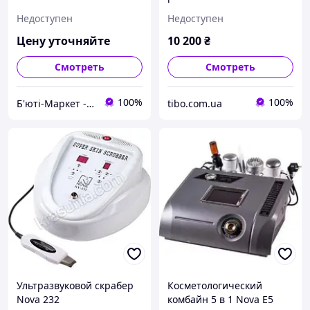
(гальваника +дарсонваль
600
Недоступен
Недоступен
+ультразвук)
Цену уточняйте
10 200
₴
Смотреть
Смотреть
100%
100%
Б'юті-Маркет - обладнання для салонів краси
tibo.com.ua
Ультразвуковой скрабер
Косметологический
Nova 232
комбайн 5 в 1 Nova Е5