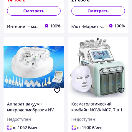
Смотреть
Смотреть
100%
100%
Интернет - магазин "SUPER LADY" Косметологические аппараты и средства омоложения
Б'юті-Маркет - обладнання для салонів краси
Аппарат вакуум +
Косметологический
микродермобразия NV-
комбайн NOVA М07, 7 в 1,
606
с многополярным RF
Недоступен
Недоступен
лифтингом и LED маской
1062
1900
от
₴
/мес
от
₴
/мес