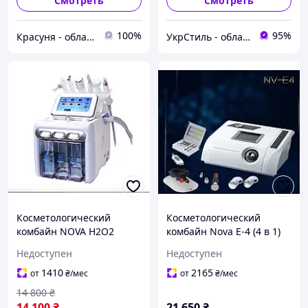
Смотреть
Смотреть
100%
95%
Красуня - обладнання для салонів краси
УкрСтиль - обладнання для салонів краси
Косметологический
Косметологический
комбайн NOVA H2O2
комбайн Nova E-4 (4 в 1)
водородного пилинга 6 в
Недоступен
Недоступен
1
1410
2165
от
₴
/мес
от
₴
/мес
14 800
₴
14 100
₴
21 650
₴