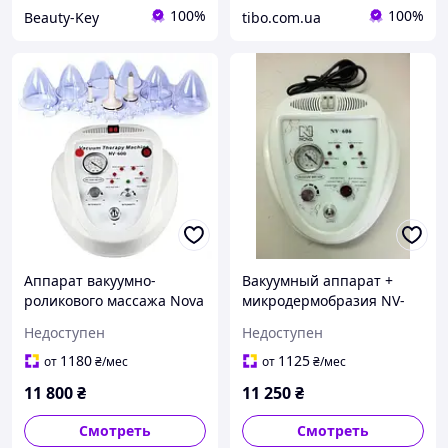
100%
100%
Beauty-Key
tibo.com.ua
Аппарат вакуумно-
Вакуумный аппарат +
роликового массажа Nova
микродермобразия NV-
600
606
Недоступен
Недоступен
1180
1125
от
₴
/мес
от
₴
/мес
11 800
₴
11 250
₴
Смотреть
Смотреть