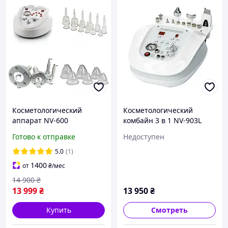
Косметологический
Косметологический
аппарат NV-600
комбайн 3 в 1 NV-903L
вакуумно-роликового
Готово к отправке
Недоступен
массажа, в комлекте
металические роликовые
5.0
(1)
насадки 5 шт.
1400
от
₴
/мес
14 900
₴
13 999
₴
13 950
₴
Купить
Смотреть