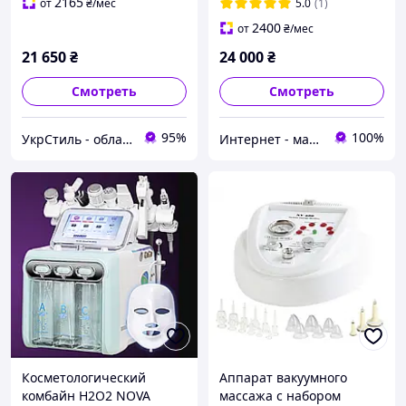
новая модель
2165
от
₴
/мес
5.0
(1)
2400
от
₴
/мес
21 650
₴
24 000
₴
Смотреть
Смотреть
95%
100%
УкрСтиль - обладнання для салонів краси
Интернет - магазин "SUPER LADY" Косметологические аппараты и средства омоложения
Косметологический
Аппарат вакуумного
комбайн Н2О2 NOVA
массажа с набором