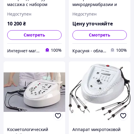
массажа с набором
микродермабразии и
вакуумно-роликовых
фонофореза Nevada 2.1
Недоступен
Недоступен
насадок и банок для
массажа NV-600
10 200
₴
Цену уточняйте
Смотреть
Смотреть
100%
100%
Интернет-магазин "ИдеалПлюс"
Красуня - обладнання для салонів краси
Косметологический
Аппарат микротоковой