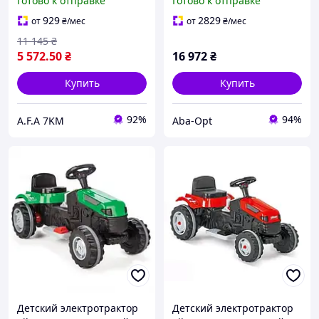
Готово к отправке
Готово к отправке
регулируется, цвет
красный
929
2829
от
₴
/мес
от
₴
/мес
11 145
₴
5 572
.50
₴
16 972
₴
Купить
Купить
92%
94%
A.F.A 7KM
Aba-Opt
Детский электротрактор
Детский электротрактор