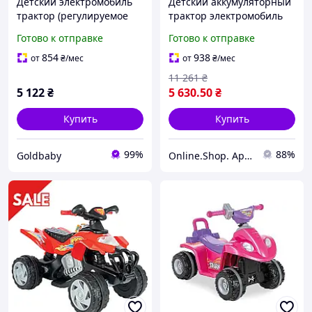
Детский электромобиль
Детский аккумуляторный
трактор (регулируемое
трактор электромобиль
сидение) Pilsan 05-116
Pilsan 05-116,
Готово к отправке
Готово к отправке
зеленый
регулируемое сидение,
аккумулятор 6V, цвет
854
938
от
₴
/мес
от
₴
/мес
зеленый
11 261
₴
5 122
₴
5 630
.50
₴
Купить
Купить
99%
88%
Goldbaby
Online.Shop. Apelsin.7km