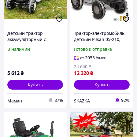
Детский трактор
Трактор-электромобиль
аккумуляторный с
детский Pilsan 05-210,
прицепом TM Pilsan 05-
одноместный,
В наличии
Готово к отправке
116-1
аккумулятор 12V, скорость
8 км/ч, сигнал, подсветка
2053
от
₴
/мес
24 640
₴
5 612
₴
12 320
₴
Купить
Купить
87%
92%
Маман
SKAZKA