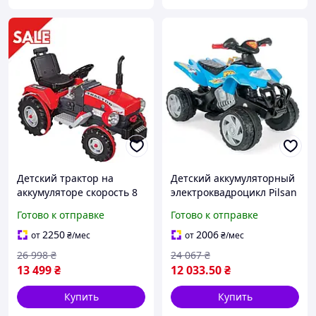
Детский трактор на
Детский аккумуляторный
аккумуляторе скорость 8
электроквадроцикл Pilsan
км/ч Pilsan 05-210
05-229, аккумулятор 6V,
Готово к отправке
Готово к отправке
Трактор с педалями с
подвижный руль,
сигналом и светом для
передний бампер
2250
2006
от
₴
/мес
от
₴
/мес
детей Красный
26 998
₴
24 067
₴
13 499
₴
12 033
.50
₴
Купить
Купить