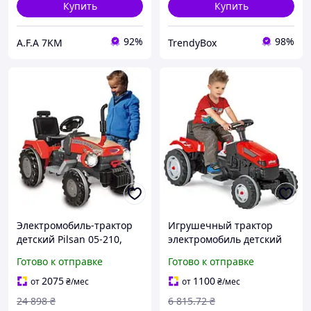
Купить
Купить
92%
98%
A.F.A 7KM
TrendyBox
Электромобиль-трактор
Игрушечный трактор
детский Pilsan 05-210,
электромобиль детский
аккумулятор 12V, скорость
транспорт автомобиль на
Готово к отправке
Готово к отправке
8 км/ч, сигнал, свет, цвет
аккумуляторе электрокар
красный
клаксон рычаг сидение
2075
1100
от
₴
/мес
от
₴
/мес
24 898
₴
6 815
.72
₴