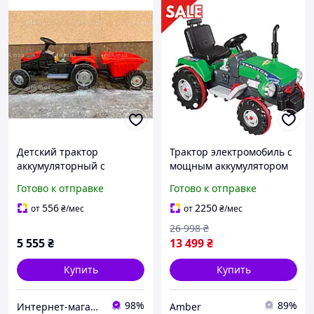
Детский трактор
Трактор электромобиль с
аккумуляторный с
мощным аккумулятором
прицепом TM Pilsan
12V Pilsan 05-210 Детский
Готово к отправке
Готово к отправке
красный
электротрактор на
педалях Зеленый Для
556
2250
от
₴
/мес
от
₴
/мес
детей от 3 лет
26 998
₴
5 555
₴
13 499
₴
Купить
Купить
98%
89%
Интернет-магазин elfik.in.ua
Amber