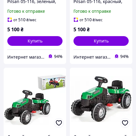
Pilsan 05-116, зеленый,
Pilsan 05-116, красный,
2,5 км/ч, 95 × 51 × 51 см
2,5 км/ч, 95 × 51 × 51 см
Готово к отправке
Готово к отправке
510
510
от
₴
/мес
от
₴
/мес
5 100
₴
5 100
₴
Купить
Купить
94%
94%
Интернет магазин детских товаров Sophie-shop
Интернет магазин детских товаров Sophie-shop