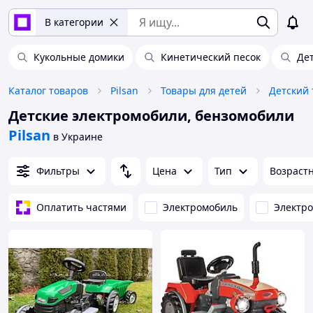
В категории
Кукольные домики
Кинетический песок
Де
Каталог товаров
Pilsan
Товары для детей
Детский 
Детские электромобили, бензомобили
Pilsan
в Украине
Фильтры
Цена
Тип
Возраст
Оплатить частями
Электромобиль
Электр