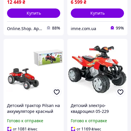
12 449
₴
6 599
₴
Купить
Купить
88%
99%
Online.Shop. Apelsin.7km
imne.com.ua
Детский трактор Pilsan на
Детский электро-
аккумуляторе красный
квадроцикл 05-229
электротрактор для детей
КРАСНЫЙ, аккумулятор 6V
Готово к отправке
Готово к отправке
трактор на 6V с
«Pilsan» Бро
резиновыми колесами
1081
1169
от
₴
/мес
от
₴
/мес