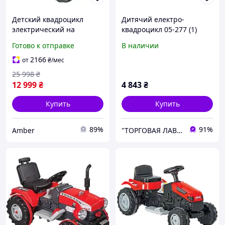
Детский квадроцикл
Дитячий електро-
электрический на
квадроцикл 05-277 (1)
аккумуляторе Pilsan 05-
РОЖЕВИЙ, акумулятор 6V
Готово к отправке
В наличии
229 Электромобиль для
"Pilsan"
детей Красный От 2 лет
2166
от
₴
/мес
25 998
₴
12 999
₴
4 843
₴
Купить
Купить
89%
91%
Amber
"ТОРГОВАЯ ЛАВКА"