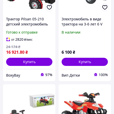
Трактор Pilsan 05-210
Электромобиль в виде
детский электромобиль
трактора на 3-6 лет 6 V
на аккумуляторе 12V
Pilsan 28385
Готово к отправке
В наличии
красный транспорт для
детей на улицу
2820
от
₴
/мес
24 174
₴
16 921
.80
₴
6 100
₴
Купить
Купить
97%
100%
BoxyBay
Вип Детки