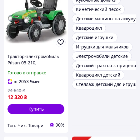
Кинетический песок
Детские машины на аккумул
Квадроцикл
Детские игрушки
Игрушки для мальчиков
Электромобили детские
Трактор-электромобиль
Pilsan 05-210,
Детский трактор з прицепом
аккумулятор 12V,
Готово к отправке
Квадроцикл детский
открывающийся капот,
подсветка, сигнал, цвет
2053
от
₴
/мес
Стеллаж детский для игруше
зеленый
24 640
₴
12 320
₴
Купить
90%
Топ. Чик. Товари