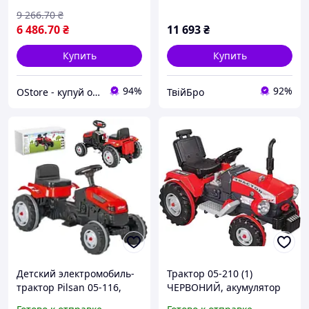
9 266
.70
₴
6 486
.70
₴
11 693
₴
Купить
Купить
94%
92%
OStore - купуй онлайн!
ТвійБро
Детский электромобиль-
Трактор 05-210 (1)
трактор Pilsan 05-116,
ЧЕРВОНИЙ, акумулятор
аккумулятор 6V, сиденье
12 V "Pilsan"