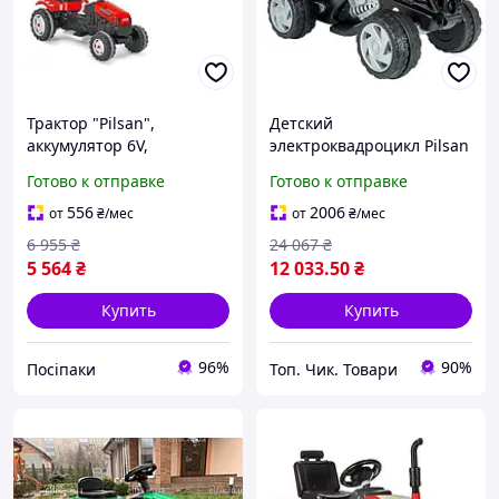
Трактор "Pilsan",
Детский
аккумулятор 6V,
электроквадроцикл Pilsan
регулируемое сиденье,
05-229, аккумулятор 6V,
Готово к отправке
Готово к отправке
колеса с резиновыми
широкое удобное
накладками, 05-116
сидение, 2 передачи,
556
2006
от
₴
/мес
от
₴
/мес
цвет красный
6 955
₴
24 067
₴
5 564
₴
12 033
.50
₴
Купить
Купить
96%
90%
Посіпаки
Топ. Чик. Товари