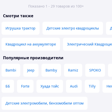
Показано 1 - 29 товаров из 100+
Смотри также
Игрушка трактор
Детские электро квадроциклы
Д
Квадроцикл на аккумуляторе
Электрический Квадроци
Популярные производители
Bambi
Jeep
Bamby
Ramiz
SPOKO
ББ
Forte
Хуада тойс
Audi
Tilly
He
Детские электромобили, бензомобили оптом