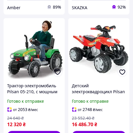
89%
92%
Amber
SKAZKA
Трактор-электромобиль
Детский
Pilsan 05-210, с мощным
электроквадроцикл Pilsan
аккумулятором 12V,
05 229 красный детский
Готово к отправке
Готово к отправке
открывающийся капот,
квадроцикл на
цвет зеленый
аккумуляторе
2053
2748
от
₴
/мес
от
₴
/мес
электромобиль для детей
24 640
₴
23 552
.40
₴
box2
12 320
₴
16 486
.70
₴