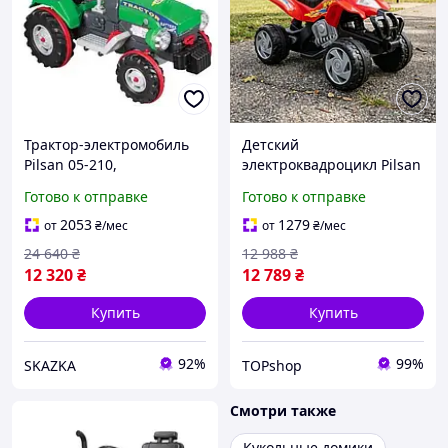
Трактор-электромобиль
Детский
Pilsan 05-210,
электроквадроцикл Pilsan
одноместный,
красный, детский
Готово к отправке
Готово к отправке
аккумулятор 12V,
квадроцикл на
открывающийся капот,
аккумуляторе с фарами и
2053
1279
от
₴
/мес
от
₴
/мес
сигнал, подсветка фар
музыкой
24 640
₴
12 988
₴
12 320
₴
12 789
₴
Купить
Купить
92%
99%
SKAZKA
TOPshop
Смотри также
Кукольные домики