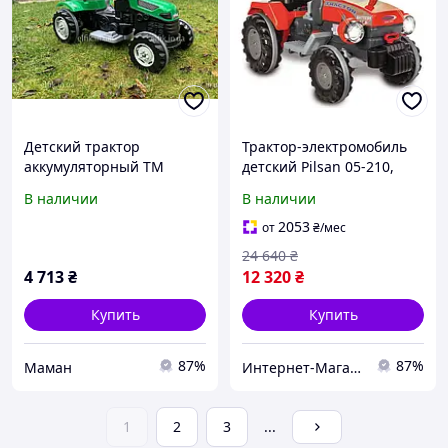
Детский трактор
Трактор-электромобиль
аккумуляторный TM
детский Pilsan 05-210,
Pilsan 05-116
аккумулятор 12V12 A/ч,
В наличии
В наличии
бесшумные колеса,
подсветка фар, красный
2053
от
₴
/мес
24 640
₴
4 713
₴
12 320
₴
Купить
Купить
87%
87%
Маман
Интернет-Магазину tops.shop.7km
1
2
3
...