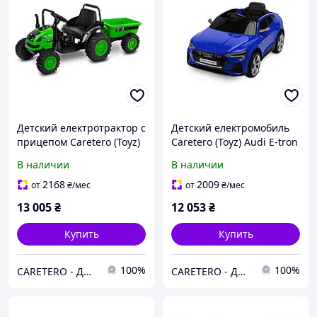
Детский електротрактор с
Детский електромобиль
прицепом Caretero (Toyz)
Caretero (Toyz) Audi E-tron
Hector Green
Sportback Navy
В наличии
В наличии
2168
2009
от
₴
/мес
от
₴
/мес
13 005
₴
12 053
₴
Купить
Купить
100%
100%
CARETERO - ДИТЯЧІ ТОВАРИ ОПТОМ ТА В РОЗДРІБ
CARETERO - ДИТЯЧІ ТОВАРИ ОПТОМ ТА В РОЗДРІБ