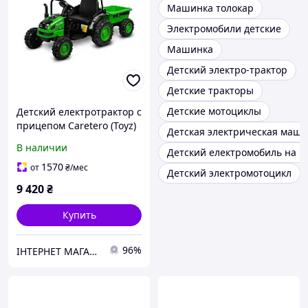
Машинка толокар
Электромобили детские
Машинка
Детский электро-трактор
Детские тракторы
Детские мотоциклы
Детский електротрактор с
прицепом Caretero (Toyz)
Детская электрическая маш
Hector GREEN
В наличии
Детский електромобиль на п
1570
от
₴
/мес
Детский электромотоцикл
9 420
₴
Купить
96%
ІНТЕРНЕТ МАГАЗИН ДИТЯЧИХ ТОВАРІВ AGNES SHOP