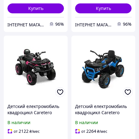
Купить
Купить
96%
96%
ІНТЕРНЕТ МАГАЗИН ДИТЯЧИХ ТОВАРІВ AGNES SHOP
ІНТЕРНЕТ МАГАЗИН ДИТЯЧИХ ТОВАРІВ AGNES SHOP
Детский електромобиль
Детский електромобиль
квадроцикл Caretero
квадроцикл Caretero
(Toyz) Rush PINK
(Toyz) Terra Blue
В наличии
В наличии
2122
2264
от
₴
/мес
от
₴
/мес