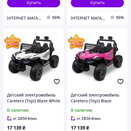
Купить
Купить
96%
96%
ІНТЕРНЕТ МАГАЗИН ДИТЯЧИХ ТОВАРІВ AGNES SHOP
ІНТЕРНЕТ МАГАЗИН ДИТЯЧИХ ТОВАРІВ AGNES SHOP
Детский электромобиль
Детский электромобиль
Caretero (Toyz) Blaze White
Caretero (Toyz) Blaze
Fuchsia
В наличии
В наличии
2856
2856
от
₴
/мес
от
₴
/мес
17 139
₴
17 139
₴