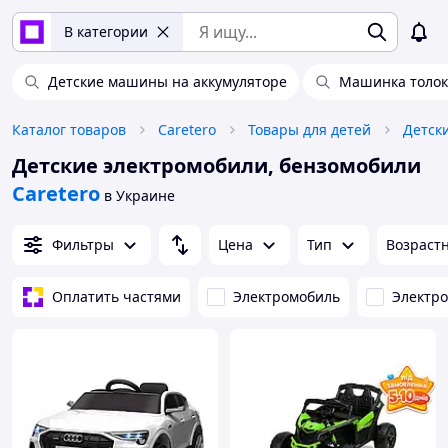
В категории
Детские машины на аккумуляторе
Машинка толо
Каталог товаров
Caretero
Товары для детей
Детск
Детские электромобили, бензомобили
Caretero
в Украине
Фильтры
Цена
Тип
Возраст
Оплатить частями
Электромобиль
Электр