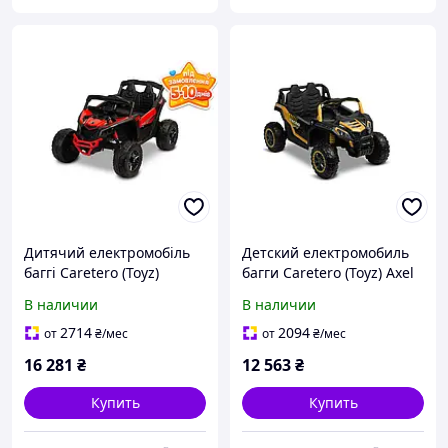
Дитячий електромобіль
Детский електромобиль
баггі Caretero (Toyz)
багги Caretero (Toyz) Axel
MAVERICK RED
GOLD
В наличии
В наличии
2714
2094
от
₴
/мес
от
₴
/мес
16 281
₴
12 563
₴
Купить
Купить