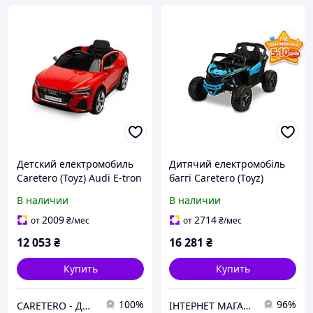
Детский електромобиль
Дитячий електромобіль
Caretero (Toyz) Audi E-tron
баггі Caretero (Toyz)
Sportback Red
MAVERICK BLUE
В наличии
В наличии
2009
2714
от
₴
/мес
от
₴
/мес
12 053
₴
16 281
₴
Купить
Купить
100%
96%
CARETERO - ДИТЯЧІ ТОВАРИ ОПТОМ ТА В РОЗДРІБ
ІНТЕРНЕТ МАГАЗИН ДИТЯЧИХ ТОВАРІВ AGNES SHOP