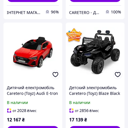
96%
100%
ІНТЕРНЕТ МАГАЗИН ДИТЯЧИХ ТОВАРІВ AGNES SHOP
CARETERO - ДИТЯЧІ ТОВАРИ ОПТОМ ТА В РОЗДРІБ
Дитячий електромобіль
Детский электромобиль
Caretero (Toyz) Audi E-tron
Caretero (Toyz) Blaze Black
Sportback RED
В наличии
В наличии
2028
2856
от
₴
/мес
от
₴
/мес
12 167
₴
17 139
₴