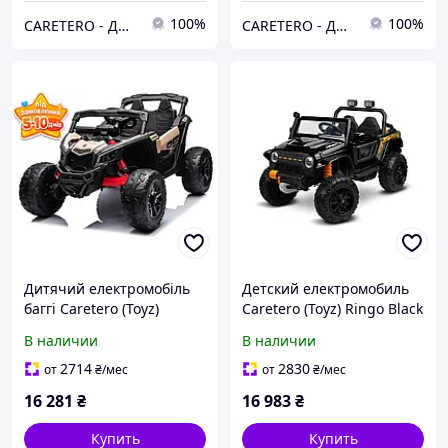
100%
100%
CARETERO - ДИТЯЧІ ТОВАРИ ОПТОМ ТА В РОЗДРІБ
CARETERO - ДИТЯЧІ ТОВАРИ ОПТОМ ТА В РОЗДРІБ
Дитячий електромобіль
Детский електромобиль
баггі Caretero (Toyz)
Caretero (Toyz) Ringo Black
MAVERICK KHAKI
В наличии
В наличии
2714
2830
от
₴
/мес
от
₴
/мес
16 281
₴
16 983
₴
Купить
Купить