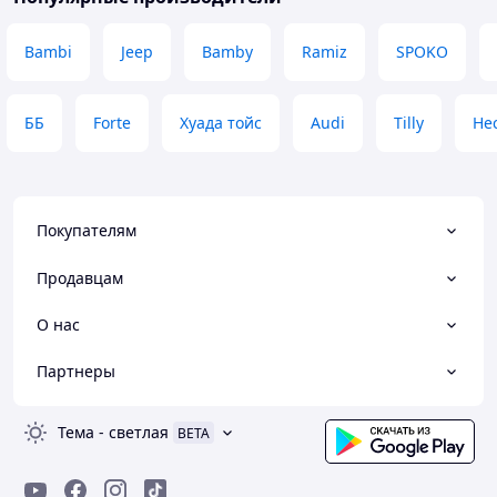
Bambi
Jeep
Bamby
Ramiz
SPOKO
ББ
Forte
Хуада тойс
Audi
Tilly
He
Покупателям
Продавцам
О нас
Партнеры
Тема
-
светлая
BETA