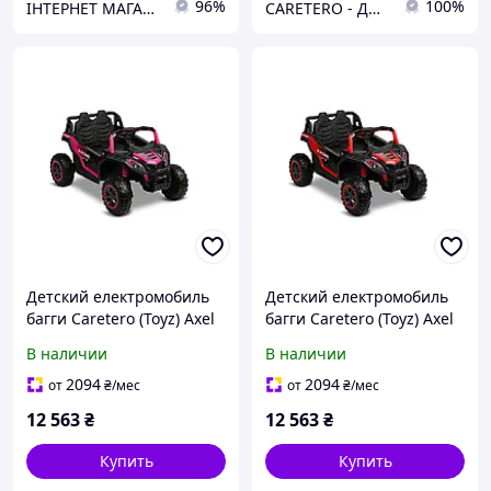
96%
100%
ІНТЕРНЕТ МАГАЗИН ДИТЯЧИХ ТОВАРІВ AGNES SHOP
CARETERO - ДИТЯЧІ ТОВАРИ ОПТОМ ТА В РОЗДРІБ
Детский електромобиль
Детский електромобиль
багги Caretero (Toyz) Axel
багги Caretero (Toyz) Axel
PINK
RED
В наличии
В наличии
2094
2094
от
₴
/мес
от
₴
/мес
12 563
₴
12 563
₴
Купить
Купить