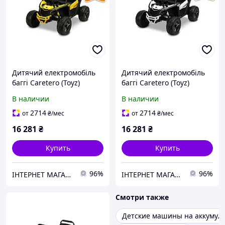
Дитячий електромобіль
Дитячий електромобіль
баггі Caretero (Toyz)
баггі Caretero (Toyz)
MAVERICK YELLOW
MAVERICK WHITE
В наличии
В наличии
2714
2714
от
₴
/мес
от
₴
/мес
16 281
₴
16 281
₴
Купить
Купить
96%
96%
ІНТЕРНЕТ МАГАЗИН ДИТЯЧИХ ТОВАРІВ AGNES SHOP
ІНТЕРНЕТ МАГАЗИН ДИТЯЧИХ ТОВАРІВ AGNES SHOP
Смотри также
Детские машины на аккумул