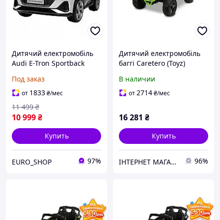
Дитячий електромобіль
Дитячий електромобіль
Audi E-Tron Sportback
баггі Caretero (Toyz)
MAVERICK GREEN
Под заказ
В наличии
1833
2714
от
₴
/мес
от
₴
/мес
11 499
₴
10 999
₴
16 281
₴
Купить
Купить
97%
96%
EURO_SHOP
ІНТЕРНЕТ МАГАЗИН ДИТЯЧИХ ТОВАРІВ AGNES SHOP