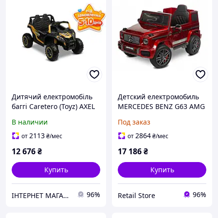
Дитячий електромобіль
Детский електромобиль
баггі Caretero (Toyz) AXEL
MERCEDES BENZ G63 AMG
GOLD
WINE RED
В наличии
Под заказ
2113
2864
от
₴
/мес
от
₴
/мес
12 676
₴
17 186
₴
Купить
Купить
96%
96%
ІНТЕРНЕТ МАГАЗИН ДИТЯЧИХ ТОВАРІВ AGNES SHOP
Retail Store