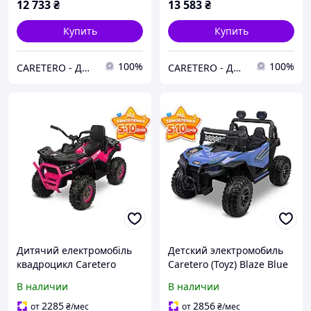
12 733
₴
13 583
₴
Купить
Купить
100%
100%
CARETERO - ДИТЯЧІ ТОВАРИ ОПТОМ ТА В РОЗДРІБ
CARETERO - ДИТЯЧІ ТОВАРИ ОПТОМ ТА В РОЗДРІБ
Дитячий електромобіль
Детский электромобиль
квадроцикл Caretero
Caretero (Toyz) Blaze Blue
(Toyz) TERRA PINK
В наличии
В наличии
2285
2856
от
₴
/мес
от
₴
/мес