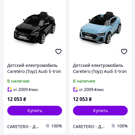
Детский електромобиль
Детский електромобиль
Caretero (Toyz) Audi E-tron
Caretero (Toyz) Audi E-tron
Sportback Black
Sportback Blue
В наличии
В наличии
2009
2009
от
₴
/мес
от
₴
/мес
12 053
₴
12 053
₴
Купить
Купить
100%
100%
CARETERO - ДИТЯЧІ ТОВАРИ ОПТОМ ТА В РОЗДРІБ
CARETERO - ДИТЯЧІ ТОВАРИ ОПТОМ ТА В РОЗДРІБ