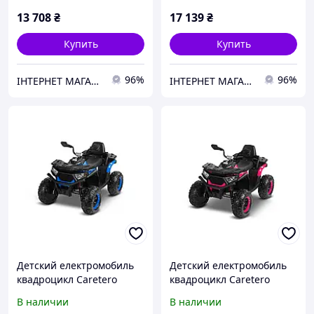
13 708
₴
17 139
₴
Купить
Купить
96%
96%
ІНТЕРНЕТ МАГАЗИН ДИТЯЧИХ ТОВАРІВ AGNES SHOP
ІНТЕРНЕТ МАГАЗИН ДИТЯЧИХ ТОВАРІВ AGNES SHOP
Детский електромобиль
Детский електромобиль
квадроцикл Caretero
квадроцикл Caretero
(Toyz) Gigant Blue
(Toyz) Gigant Pink
В наличии
В наличии