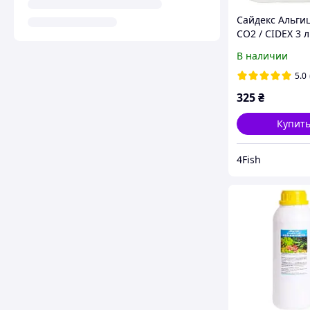
Сайдекс Альги
СО2 / CIDEX 3 л
В наличии
5.0
325
₴
Купит
4Fish