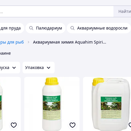
Найти
 для пруда
Палюдариум
Аквариумные водоросли
ары для рыб
Аквариумная химия Aquahim Spiritol
раине
уска
Упаковка