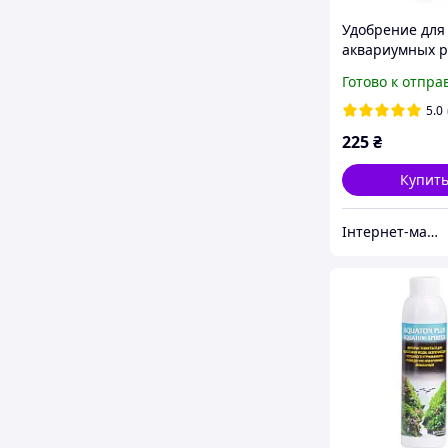
Удобрение для
аквариумных р
Aquahim Spirit
Готово к отпра
1 л
5.0
225
₴
Купит
Інтернет-магазин "Aquahim Spiritol"