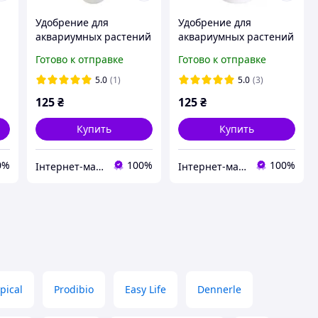
Удобрение для
Удобрение для
аквариумных растений
аквариумных растений
Macro Нитраты без
Aquahim Spiritol Macro
Готово к отправке
Готово к отправке
калия Proffi Maxi,
Proffi Maxi, 0.25л
250мл.
5.0
(1)
5.0
(3)
125
₴
125
₴
Купить
Купить
0%
100%
100%
Інтернет-магазин "Aquahim Spiritol"
Інтернет-магазин "Aquahim Spiritol"
pical
Prodibio
Easy Life
Dennerle