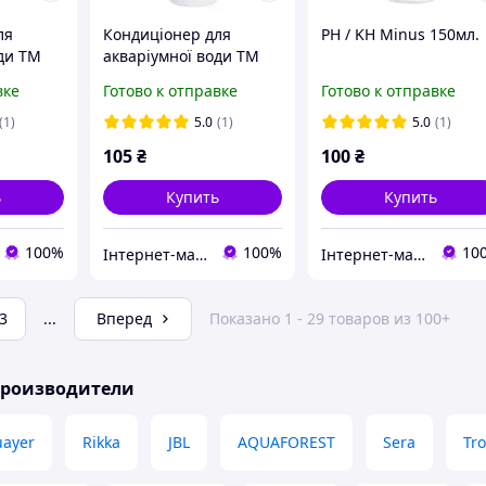
ля
Кондиціонер для
PH / KH Minus 150мл.
оди TM
акваріумної води TM
l Mix
Aquahim Spiritol Mix
вке
Готово к отправке
Готово к отправке
Proffi, 0.25 л
(1)
5.0
(1)
5.0
(1)
105
₴
100
₴
ь
Купить
Купить
100%
100%
10
Інтернет-магазин "Aquahim Spiritol"
Інтернет-магазин "Aquahim Spiritol"
3
...
Вперед
Показано 1 - 29 товаров из 100+
производители
ayer
Rikka
JBL
AQUAFOREST
Sera
Tro