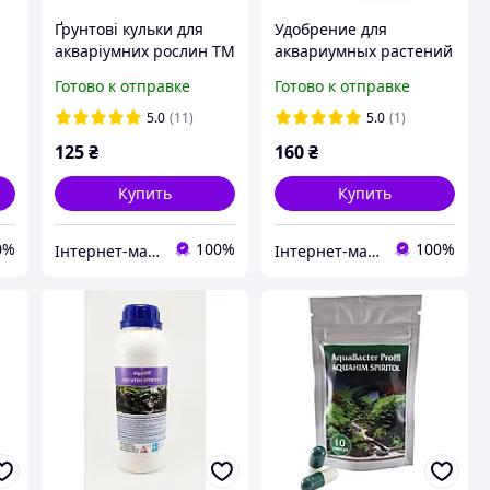
Ґрунтові кульки для
Удобрение для
акваріумних рослин TM
аквариумных растений
Aquahim Spiritol, 15 шт.
Aquahim Spiritol Macro
Готово к отправке
Готово к отправке
Proffi, 0.5 л
5.0
(11)
5.0
(1)
125
₴
160
₴
Купить
Купить
0%
100%
100%
Інтернет-магазин "Aquahim Spiritol"
Інтернет-магазин "Aquahim Spiritol"