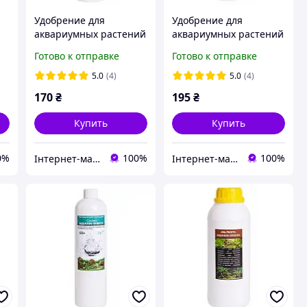
Удобрение для
Удобрение для
аквариумных растений
аквариумных растений
мл
Aquahim Spiritol Macro
Micro Proffi TM
Готово к отправке
Готово к отправке
Proffi Maxi, 0.5л
Aquahim Spiritol, 0.5л
5.0
(4)
5.0
(4)
170
₴
195
₴
Купить
Купить
0%
100%
100%
Інтернет-магазин "Aquahim Spiritol"
Інтернет-магазин "Aquahim Spiritol"