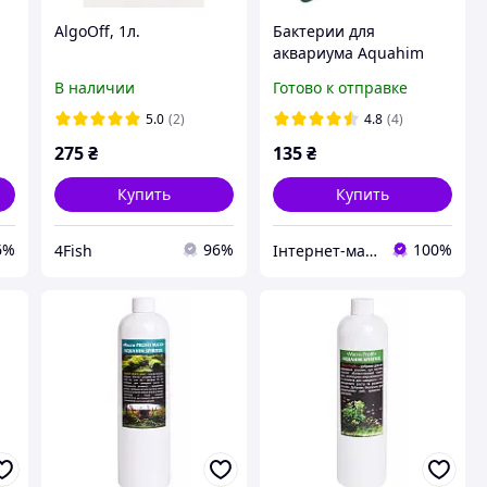
AlgoOff, 1л.
Бактерии для
аквариума Aquahim
Spiritol AquaBacter
В наличии
Готово к отправке
Proffi, 10 капсул
5.0
(2)
4.8
(4)
275
₴
135
₴
Купить
Купить
6%
96%
100%
4Fish
Інтернет-магазин "Aquahim Spiritol"