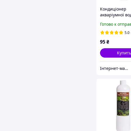
Кондиціонер
акваріумної в
Aquahim Spirito
Готово к отпра
АQUATOX PLUS 
5.0
95
₴
Купит
Інтернет-магазин "Aquahim Spiritol"