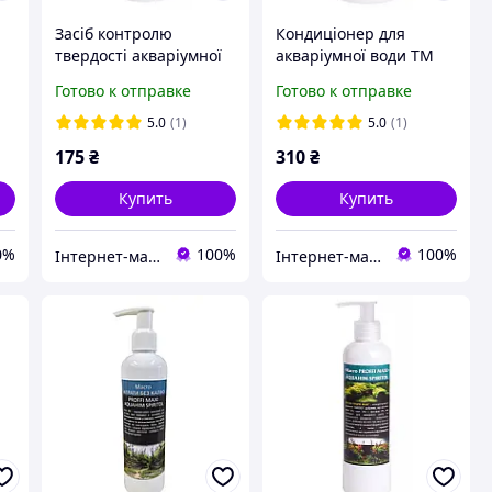
Засіб контролю
Кондиціонер для
ї
твердості акваріумної
акваріумної води TM
води TM Aquahim
Aquahim Spiritol Mix
Готово к отправке
Готово к отправке
Spiritol Концентрат
Proffi, 1л.
Кальцію - gH+ (Ca2+)
5.0
(1)
5.0
(1)
175
₴
310
₴
Купить
Купить
0%
100%
100%
Інтернет-магазин "Aquahim Spiritol"
Інтернет-магазин "Aquahim Spiritol"