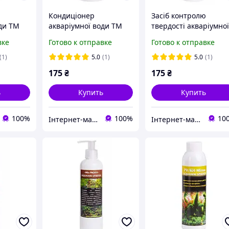
Кондиціонер
Засіб контролю
оди TM
акваріумної води TM
твердості акваріумно
l
Aquahim Spiritol
води TM Aquahim
вке
Готово к отправке
Готово к отправке
0.15л.
АQUATOX PLUS 0.5л.
Spiritol Концентрат
Магнію - gH+ (Mg2+)
(1)
5.0
(1)
5.0
(1)
175
₴
175
₴
ь
Купить
Купить
100%
100%
10
Інтернет-магазин "Aquahim Spiritol"
Інтернет-магазин "Aquahim Spiritol"