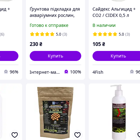
цид +
Ґрунтова підкладка для
Сайдекс Альгицид +
акваріумних рослин,
СО2 / CIDEX 0,5 л
500 г. TM Aquahim
Готово к отправке
В наличии
Spiritil
(6)
5.0
(3)
5.0
(3)
230
₴
105
₴
ь
Купить
Купить
96%
100%
9
Інтернет-магазин "Aquahim Spiritol"
4Fish