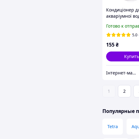
Кондиціонер д
акваріумної в
Aquahim Spirito
Готово к отпра
Proffi, 0.5 л
5.0
155
₴
Купит
Інтернет-магазин "Aquahim Spiritol"
1
2
Популярные 
Tetra
Aqu