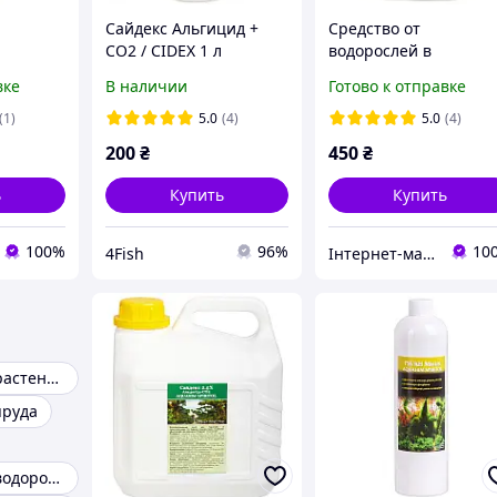
Сайдекс Альгицид +
Средство от
СО2 / CIDEX 1 л
водорослей в
 Aquahim
аквариуме TM Aquah
вке
В наличии
Готово к отправке
, 1л
Spiritol Сайдекс, 5л.
(1)
5.0
(4)
5.0
(4)
200
₴
450
₴
ь
Купить
Купить
100%
96%
10
4Fish
Інтернет-магазин "Aquahim Spiritol"
Аквариумные растения
пруда
Аквариумные водоросли