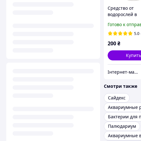
Средство от
водорослей в
аквариуме TM
Готово к отпра
Spiritol Сайдекс
5.0
200
₴
Купит
Інтернет-магазин "Aquahim Spiritol"
Смотри также
Сайдекс
Бактерии для 
Палюдариум