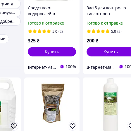
Полезные бактерии для аквариума
Средство от
Засіб для контролю
Удобрение аквариумных растений
водорослей в
кислотності
аквариуме TM Aquahim
акваріумної води TM
Аквариумные удобрения
Готово к отправке
Готово к отправке
Spiritol Сайдекс, 3л
Aquahim Spiritol PH /
KH Minus 0.5л.
5.0
(2)
5.0
(2)
ние
325
₴
200
₴
Купить
Купить
100%
10
Інтернет-магазин "Aquahim Spiritol"
Інтернет-магазин "Aquahim Spiritol"