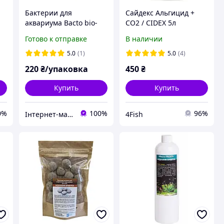
Бактерии для
Сайдекс Альгицид +
аквариума Bacto bio-
СО2 / CIDEX 5л
im
balls TM Aquahim
Готово к отправке
В наличии
Spiritol, 10штук
5.0
(1)
5.0
(4)
220
₴/упаковка
450
₴
Купить
Купить
0%
100%
96%
Інтернет-магазин "Aquahim Spiritol"
4Fish