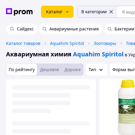
Каталог
В категории
Сайдекс
Аквариумные растения
Бактерии
Каталог товаров
Aquahim Spiritol
Зоотовары
Тов
Аквариумная химия
Aquahim Spiritol
в Ук
По рейтингу
Дешевле
Дороже
Тип
Форма вып