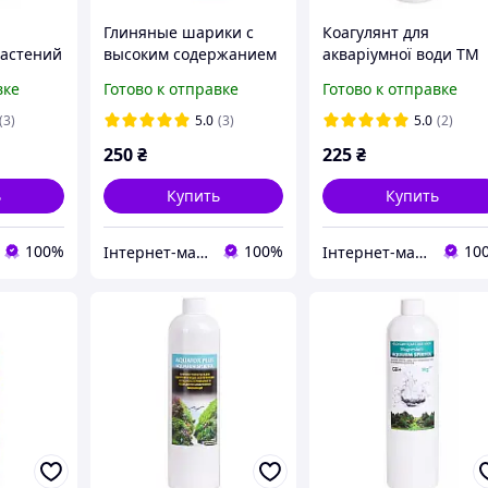
Глиняные шарики с
Коагулянт для
астений
высоким содержанием
акваріумної води TM
ol Macro,
железа для
Aqahim Spiritol , 250 
вке
Готово к отправке
Готово к отправке
аквариумных растений
(25 штук) TM Aquahim
(3)
5.0
(3)
5.0
(2)
Spiritol
250
₴
225
₴
ь
Купить
Купить
100%
100%
10
Інтернет-магазин "Aquahim Spiritol"
Інтернет-магазин "Aquahim Spiritol"