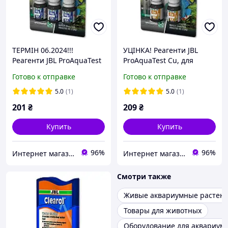
ТЕРМІН 06.2024!!!
УЦІНКА! Реагенти JBL
Реагенти JBL ProAquaTest
ProAquaTest Cu, для
Mg для визначення
визначення вмісту міді в
Готово к отправке
Готово к отправке
вмісту магнію та кальцію
прісноводному/
в морських акваріумах.
морському акваріумі та
5.0
(1)
5.0
(1)
ставку
201
₴
209
₴
Купить
Купить
96%
96%
Интернет магазин "HELMON"
Интернет магазин "HELMON"
Смотри также
Живые аквариумные растен
Товары для животных
Оборудование для аквариум