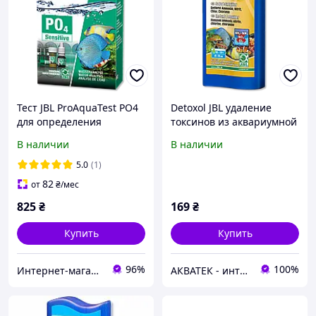
Тест JBL ProAquaTest PO4
Detoxol JBL удаление
для определения
токсинов из аквариумной
концентрации фосфатов
воды, 100 мл
В наличии
В наличии
в воде на 50 измерений
5.0
(1)
82
от
₴
/мес
825
₴
169
₴
Купить
Купить
96%
100%
Интернет-магазин Danio
АКВАТЕК - интернет-магазин зоотоваров