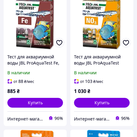
Тест для аквариумной
Тест для аквариумной
воды JBL ProAquaTest Fe,
воды JBL ProAquaTest
24116 для определения
NO3, 24125 для
В наличии
В наличии
концентрации железа на
определения
50 измерений
концентрации нитратов,
88
103
от
₴
/мес
от
₴
/мес
50 измерений
885
₴
1 030
₴
Купить
Купить
96%
96%
Интернет-магазин Danio
Интернет-магазин Danio