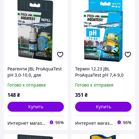
Реагенти JBL ProAquaTest
Термін 12.23 JBL
pH 3.0-10.0, для
ProAquaTest pH 7,4-9,0
визначення значення pH
для визначення
Готово к отправке
Готово к отправке
у ставках та
значення pH в ставках і
прісноводних/морських
прісноводних/морських
148
₴
351
₴
акваріумах
Купить
Купить
96%
96%
Интернет магазин "HELMON"
Интернет магазин "HELMON"