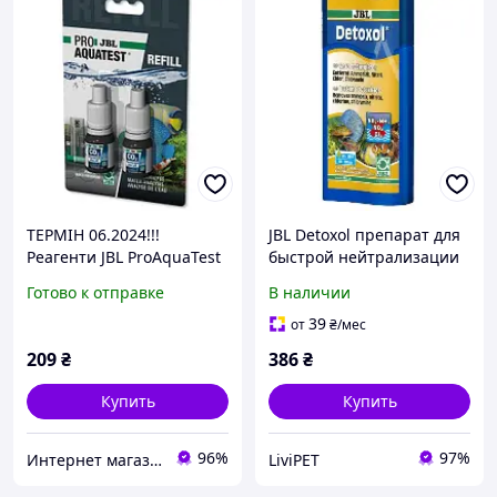
ТЕРМІН 06.2024!!!
JBL Detoxol препарат для
Реагенти JBL ProAquaTest
быстрой нейтрализации
CO2-pH Permanent, для
токсинов в аквариумной
Готово к отправке
В наличии
визначення pH та CO2 у
воде, 250 мл (25157)
прісноводних
39
от
₴
/мес
209
₴
386
₴
Купить
Купить
96%
97%
Интернет магазин "HELMON"
LiviPET