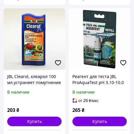
JBL Clearol, клеарол 100
Реагент для теста JBL
мл.устраняет помутнение
ProAquaTest pH 3.10-10.0
в аквариумной воде
для определения
В наличии
В наличии
кислотности в воде на 50
измерений
26
от
₴
/мес
203
₴
265
₴
Купить
Купить