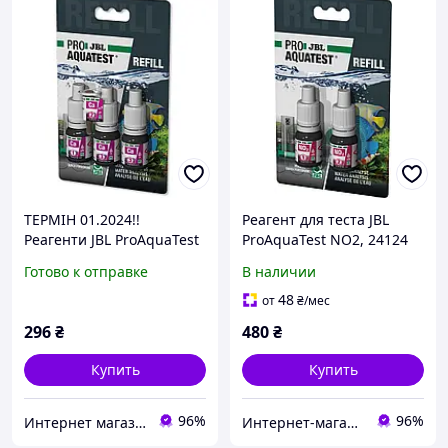
ТЕРМІН 01.2024!!
Реагент для теста JBL
Реагенти JBL ProAquaTest
ProAquaTest NO2, 24124
Ca для визначення вмісту
для определения
Готово к отправке
В наличии
кальцію в морському
концентрации нитритов,
акваріумі
50 измерений
48
от
₴
/мес
296
₴
480
₴
Купить
Купить
96%
96%
Интернет магазин "HELMON"
Интернет-магазин Danio