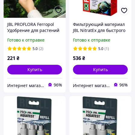
JBL PROFLORA Ferropol
Фильтрующий материал
Удобрение для растений
JBL NitratEx для быстрого
100 мл
удаления нитратов из
Готово к отправке
Готово к отправке
аквариумной воды. 250
мл
5.0
(2)
5.0
(1)
221
₴
536
₴
Купить
Купить
96%
96%
Интернет магазин "HELMON"
Интернет магазин "HELMON"