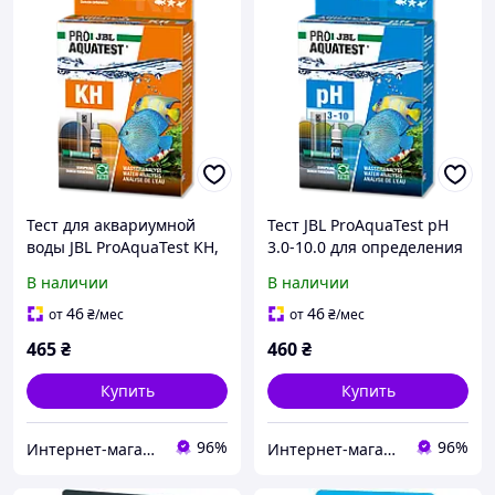
Тест для аквариумной
Тест JBL ProAquaTest pH
воды JBL ProAquaTest KH,
3.0-10.0 для определения
24110 для определения
кислотности в воде на 50
В наличии
В наличии
карбонатной жесткости
измерений
46
46
от
₴
/мес
от
₴
/мес
465
₴
460
₴
Купить
Купить
96%
96%
Интернет-магазин Danio
Интернет-магазин Danio