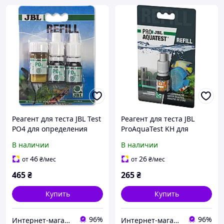
Реагент для теста JBL Test
Реагент для теста JBL
PO4 для определения
ProAquaTest KH для
концентрации фосфатов
определения
В наличии
В наличии
в воде на 50 измерений
карбонатной жесткости в
воде
46
26
от
₴
/мес
от
₴
/мес
465
₴
265
₴
Купить
Купить
96%
96%
Интернет-магазин Danio
Интернет-магазин Danio