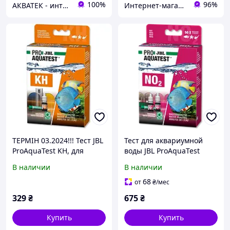
100%
96%
АКВАТЕК - интернет-магазин зоотоваров
Интернет-магазин Danio
ТЕРМІН 03.2024!!! Тест JBL
Тест для аквариумной
ProAquaTest KH, для
воды JBL ProAquaTest
визначення жорсткості
NO2, 24123 для
В наличии
В наличии
(KH) в прісноводних/
определения
морських акваріумах і
концентрации нитритов,
68
от
₴
/мес
50 измерений
329
₴
675
₴
Купить
Купить