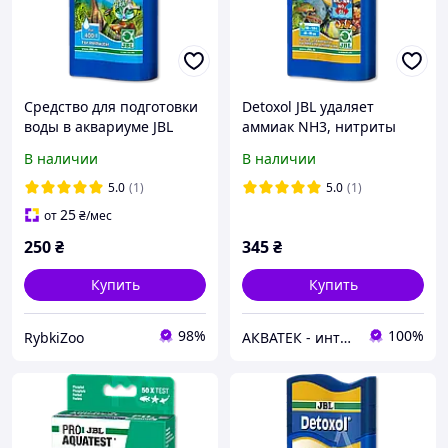
Средство для подготовки
Detoxol JBL удаляет
воды в аквариуме JBL
аммиак NH3, нитриты
Biotopol 250 мл на 1000 л
NO2, хлор 250 мл
В наличии
В наличии
5.0
(1)
5.0
(1)
25
от
₴
/мес
250
₴
345
₴
Купить
Купить
98%
100%
RybkiZoo
АКВАТЕК - интернет-магазин зоотоваров