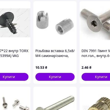
 7*22 внутр TORX
Різьбова вставка 6,5х8/
DIN 7991 Гвинт 
05399A) VAG
М4 самонарізаюча,
пот.гол., внутр.6
оцинкована
клас міцності 10.
оцинкований
10
.53
₴
2
.46
₴
Купити
Купити
Купити