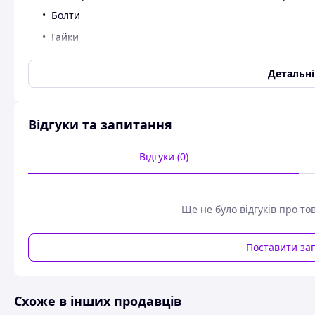
Болти
Гайки
Шайби
Детальн
Гвинти
Шпильки
Стопорні кільця
Відгуки та запитання
Прес маслянки
Відгуки (0)
Штифти
Хомути
Заклепки
Ще не було відгуків про то
Шплінти
Поставити за
Шпонковий матеріал
Інструмент
Схоже в інших продавців