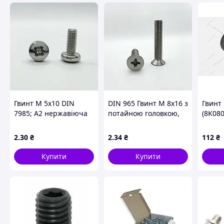
Гвинт М 5х10 DIN
DIN 965 Гвинт М 8х16 з
Гвинт
7985; А2 нержавіюча
потайною головкою,
(8K08
сталь
клас міцності 4.8,
оцинкований
2
.30
₴
2
.34
₴
112
₴
Купити
Купити