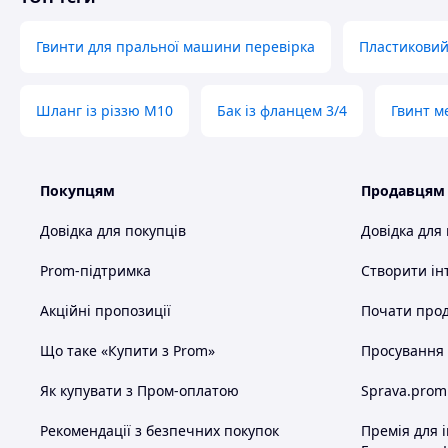
Гвинти для пральної машини перевірка
Пластиковий
Шланг із різзю M10
Бак із фланцем 3/4
Гвинт м
Покупцям
Продавцям
Довідка для покупців
Довідка для
Prom-підтримка
Створити ін
Акційні пропозиції
Почати прод
Що таке «Купити з Prom»
Просування в
Як купувати з Пром-оплатою
Sprava.prom
Рекомендації з безпечних покупок
Премія для 