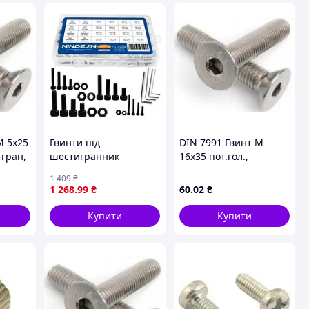
М 5х25
Гвинти під
DIN 7991 Гвинт М
-гран,
шестигранник
16х35 пот.гол.,
9,
циліндричні Dremel
внутр.6-гран, клас
1 409
₴
1060 шт D8-2026
міцності 10.9,
1 268
.99
₴
60
.02
₴
оцинкований
Купити
Купити