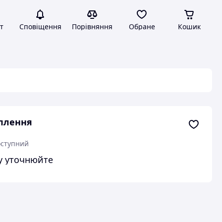
т
Сповіщення
Порівняння
Обране
Кошик
плення
ступний
у уточнюйте