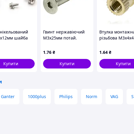
 нікельований
Гвинт нержавіючий
Втулка монтажн
х12мм шайба
М3х25мм потай.
різьбова M3х4х
 напівкр. PH
шестигр. нерж. 304
1
.76
₴
1
.64
₴
Купити
Купити
Купити
и
 Ganter
1000plus
Philips
Norm
VAG
S