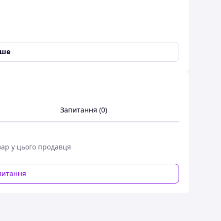
іше
Запитання (0)
вар у цього продавця
питання