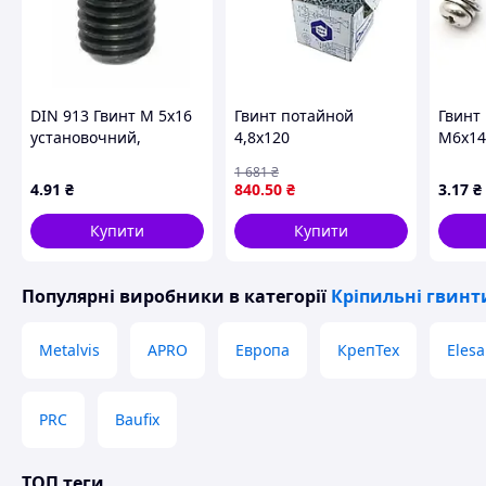
DIN 913 Гвинт М 5х16
Гвинт потайной
Гвинт
установочний,
4,8х120
М6х14
плоский кінець, без
антикоррозийный для
гровер
1 681
₴
покриття
монтажа м'якої
4
.91
₴
840
.50
₴
3
.17
₴
покрівлі без
свердління 100шт/уп.
Купити
Купити
Популярні виробники
в категорії
Кріпильні гвинт
Metalvis
APRO
Европа
КрепТех
Elesa
PRC
Baufix
ТОП теги