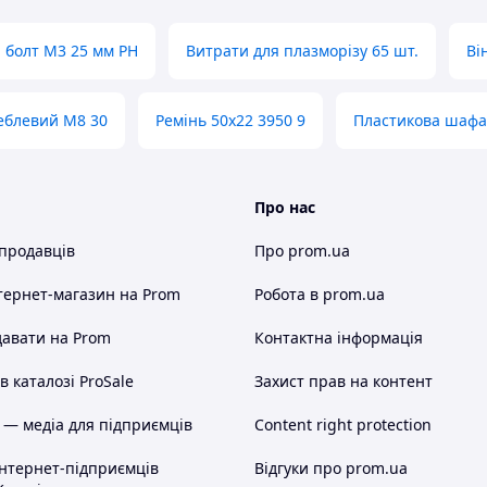
 болт M3 25 мм PH
Витрати для плазморізу 65 шт.
Ві
еблевий M8 30
Ремінь 50х22 3950 9
Пластикова шафа
Про нас
 продавців
Про prom.ua
тернет-магазин
на Prom
Робота в prom.ua
авати на Prom
Контактна інформація
 каталозі ProSale
Захист прав на контент
 — медіа для підприємців
Content right protection
інтернет-підприємців
Відгуки про prom.ua