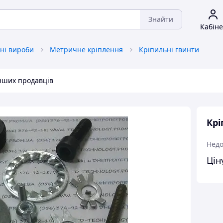
Знайти
Кабіне
ні вироби
Метричне кріплення
Кріпильні гвинти
інших продавців
Крі
Недо
Цін