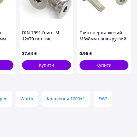
а
DIN 7991 Гвинт М
Гвинт нержавіючий
4мм
12х70 пот.гол.,
М3х8мм напівкруглий.
внутр.6-гран, клас
PH нерж. 304
міцності 10.9,
37
.64
₴
0
.96
₴
оцинкований
Купити
Купити
pec
Wurth
Кріплення 1000+1
FAVI