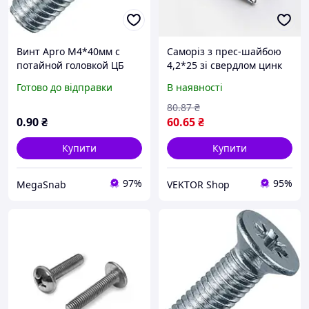
Винт Apro М4*40мм с
Саморіз з прес-шайбою
потайной головкой ЦБ
4,2*25 зі свердлом цинк
100шт/уп
білий (пач 100шт) APRO
Готово до відправки
В наявності
80
.87
₴
0
.90
₴
60
.65
₴
Купити
Купити
97%
95%
MegaSnab
VEKTOR Shop