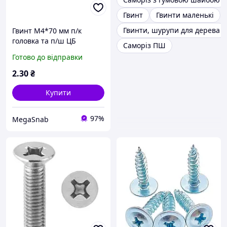
Гвинт
Гвинти маленькі
Гвинти, шурупи для дерева
Гвинт М4*70 мм п/к
головка та п/ш ЦБ
Саморіз ПШ
Готово до відправки
2
.30
₴
Купити
97%
MegaSnab