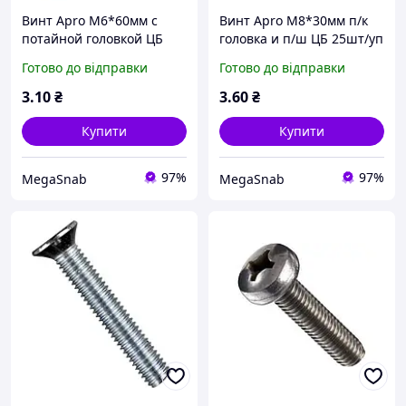
Винт Apro М6*60мм с
Винт Apro М8*30мм п/к
потайной головкой ЦБ
головка и п/ш ЦБ 25шт/уп
25шт/уп
Готово до відправки
Готово до відправки
3
.10
₴
3
.60
₴
Купити
Купити
97%
97%
MegaSnab
MegaSnab