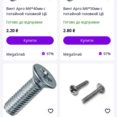
Винт Apro М6*40мм с
Винт Apro М6*50мм с
потайной головкой ЦБ
потайной головкой ЦБ
50шт/уп
25шт/уп
Готово до відправки
Готово до відправки
2
.20
₴
2
.80
₴
Купити
Купити
97%
97%
MegaSnab
MegaSnab