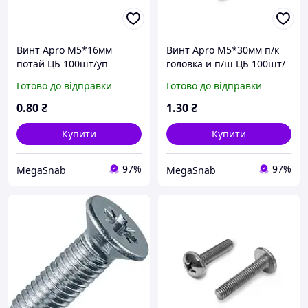
Винт Apro М5*16мм
Винт Apro М5*30мм п/к
потай ЦБ 100шт/уп
головка и п/ш ЦБ 100шт/
уп
Готово до відправки
Готово до відправки
0
.80
₴
1
.30
₴
Купити
Купити
97%
97%
MegaSnab
MegaSnab