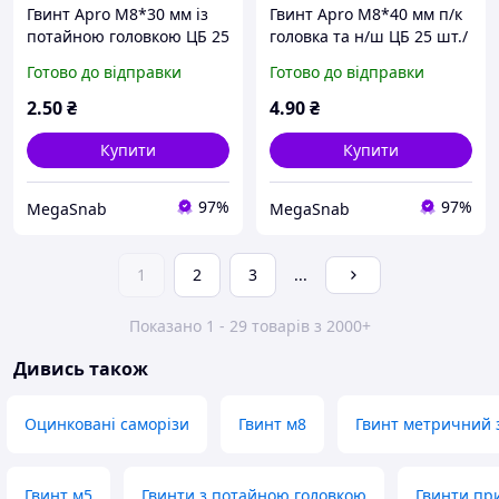
Гвинт Apro М8*30 мм із
Гвинт Apro М8*40 мм п/к
потайною головкою ЦБ 25
головка та н/ш ЦБ 25 шт./
шт./пач./пач.
пач./пач.
Готово до відправки
Готово до відправки
2
.50
₴
4
.90
₴
Купити
Купити
97%
97%
MegaSnab
MegaSnab
1
2
3
...
Показано 1 - 29 товарів з 2000+
Дивись також
Оцинковані саморізи
Гвинт м8
Гвинт метричний 
Гвинт м5
Гвинти з потайною головкою
Гвинти пр