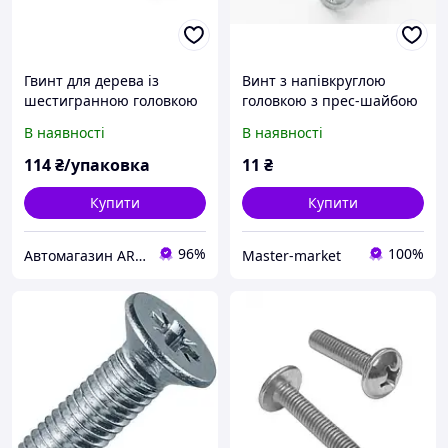
Гвинт для дерева із
Винт з напівкруглою
шестигранною головкою
головкою з прес-шайбою
8*140 DIN 571 цинк білий
М8*60 DIN 967 цинк
В наявності
В наявності
(пач 10шт)
114
₴/упаковка
11
₴
Купити
Купити
96%
100%
Автомагазин ARKdetali - запчастини, ремонт та догляд за авто
Master-market