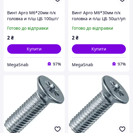
Винт Apro М6*20мм п/к
Винт Apro М6*30мм п/к
головка и п/ш ЦБ 100шт/
головка и п/ш ЦБ 50шт/уп
уп
Готово до відправки
Готово до відправки
2
₴
2
₴
Купити
Купити
97%
97%
MegaSnab
MegaSnab