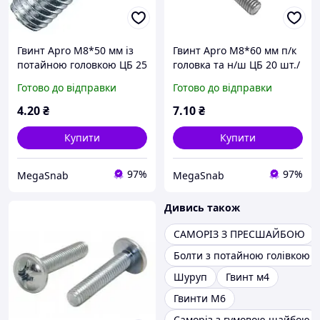
Гвинт Apro М8*50 мм із
Гвинт Apro М8*60 мм п/к
потайною головкою ЦБ 25
головка та н/ш ЦБ 20 шт./
шт./пач./пач.
пач./пач.
Готово до відправки
Готово до відправки
4
.20
₴
7
.10
₴
Купити
Купити
97%
97%
MegaSnab
MegaSnab
Дивись також
САМОРІЗ З ПРЕСШАЙБОЮ
Болти з потайною голівкою
Шуруп
Гвинт м4
Гвинти М6
Саморіз з гумовою шайбою