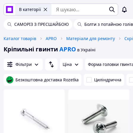
В категорії
САМОРІЗ З ПРЕСШАЙБОЮ
Болти з потайною голі
Каталог товарів
APRO
Матеріали для ремонту
Скр
Кріпильні гвинти
APRO
в Україні
Фільтри
Ціна
Форма головки гвинт
Безкоштовна доставка Rozetka
Циліндрична