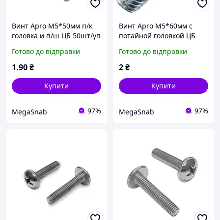
Винт Apro М5*50мм п/к
Винт Apro М5*60мм с
головка и п/ш ЦБ 50шт/уп
потайной головкой ЦБ
50шт/уп
Готово до відправки
Готово до відправки
1
.90
₴
2
₴
Купити
Купити
97%
97%
MegaSnab
MegaSnab