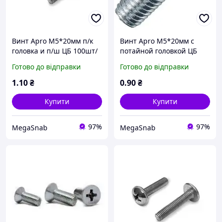
Винт Apro М5*20мм п/к
Винт Apro М5*20мм с
головка и п/ш ЦБ 100шт/
потайной головкой ЦБ
уп
100шт/уп
Готово до відправки
Готово до відправки
1
.10
₴
0
.90
₴
Купити
Купити
97%
97%
MegaSnab
MegaSnab