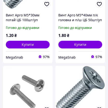
Винт Apro М5*30мм
Винт Apro М5*40мм п/к
потай ЦБ 100шт/уп
головка и п/ш ЦБ 50шт/уп
Готово до відправки
Готово до відправки
1
.20
₴
1
.80
₴
Купити
Купити
97%
97%
MegaSnab
MegaSnab