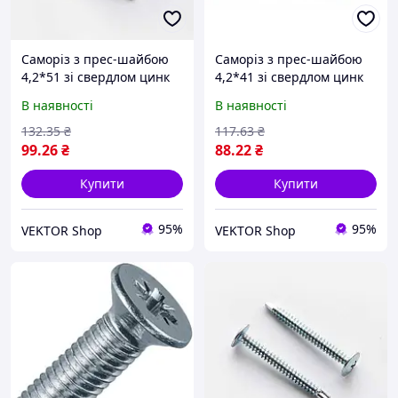
Саморіз з прес-шайбою
Саморіз з прес-шайбою
4,2*51 зі свердлом цинк
4,2*41 зі свердлом цинк
білий (пач 100шт) APRO
білий (пач 100шт) APRO
В наявності
В наявності
132
.35
₴
117
.63
₴
99
.26
₴
88
.22
₴
Купити
Купити
95%
95%
VEKTOR Shop
VEKTOR Shop