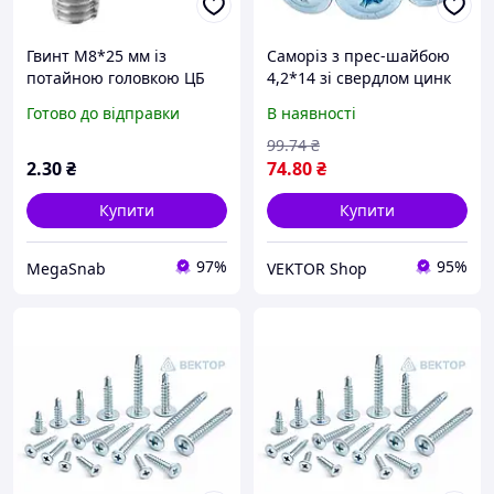
Гвинт М8*25 мм із
Саморіз з прес-шайбою
потайною головкою ЦБ
4,2*14 зі свердлом цинк
білий (пач 200шт) APRO
Готово до відправки
В наявності
99
.74
₴
2
.30
₴
74
.80
₴
Купити
Купити
97%
95%
MegaSnab
VEKTOR Shop