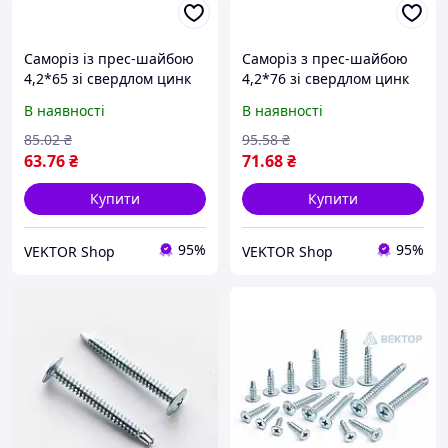
Саморіз із прес-шайбою
Саморіз з прес-шайбою
4,2*65 зі свердлом цинк
4,2*76 зі свердлом цинк
білий (пач 50шт) APRO
білий (пач 50шт) APRO
В наявності
В наявності
85
.02
₴
95
.58
₴
63
.76
₴
71
.68
₴
Купити
Купити
95%
95%
VEKTOR Shop
VEKTOR Shop