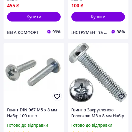
455
₴
100
₴
Купити
Купити
99%
98%
ВЕГА КОМФОРТ
ІНСТРУМЕНТ та МЕТИЗИ
Гвинт DIN 967 М5 х 8 мм
Гвинт з Закругленою
Набір 100 шт з
Головкою М3 х 8 мм Набір
Напівкруглою Головкою
100 шт ЦБ PН Spec DIN
Готово до відправки
Готово до відправки
та Фланцем ЦБ PZ+PL
7985