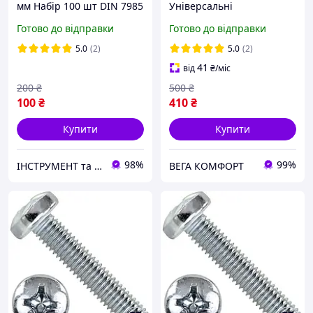
мм Набір 100 шт DIN 7985
Універсальні
ЦБ PН Spec
M1;M1.4;M1.6/1000шт з
Готово до відправки
Готово до відправки
Гайками та Шайбами
Spec (SP-0670001)
5.0
(2)
5.0
(2)
41
від
₴
/міс
200
₴
500
₴
100
₴
410
₴
Купити
Купити
98%
99%
ІНСТРУМЕНТ та МЕТИЗИ
ВЕГА КОМФОРТ