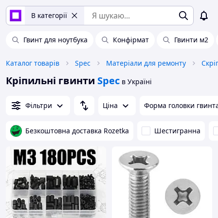
В категорії
Гвинт для ноутбука
Конфірмат
Гвинти м2
Каталог товарів
Spec
Матеріали для ремонту
Скрі
Кріпильні гвинти
Spec
в Україні
Фільтри
Ціна
Форма головки гвинт
Безкоштовна доставка Rozetka
Шестигранна