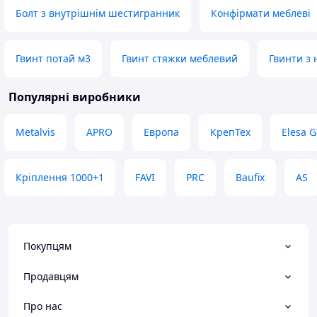
Болт з внутрішнім шестигранник
Конфірмати меблеві
Гвинт потай м3
Гвинт стяжки меблевий
Гвинти з
Популярні виробники
Metalvis
APRO
Европа
КрепТех
Elesa G
Кріплення 1000+1
FAVI
PRC
Baufix
AS
Покупцям
Продавцям
Про нас