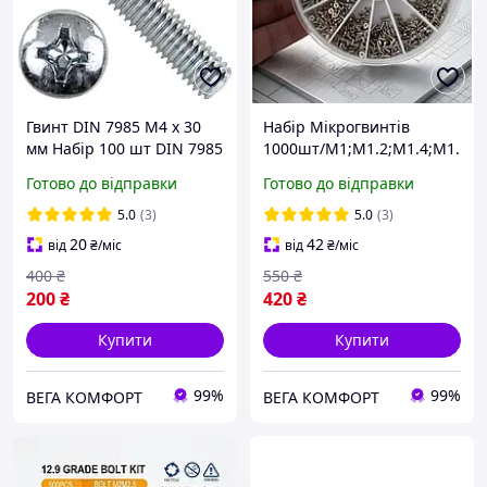
Гвинт DIN 7985 М4 х 30
Набір Мікрогвинтів
мм Набір 100 шт DIN 7985
1000шт/M1;M1.2;M1.4;M1.
ЦБ PН Spec
6 з Гайками Нержавіюча
Готово до відправки
Готово до відправки
Сталь Spec (SP-0671001)
5.0
(3)
5.0
(3)
20
42
від
₴
/міс
від
₴
/міс
400
₴
550
₴
200
₴
420
₴
Купити
Купити
99%
99%
ВЕГА КОМФОРТ
ВЕГА КОМФОРТ