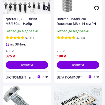
Дистанційні Стійки
Гвинт з Потайною
М3/180шт Набір
Головкою М3 х 14 мм PH
Нейлонових Розпірок Для
Набір 100 шт ЦБ DIN 965
Готово до відправки
Готово до відправки
Друкованих Плат Spec
(SP-0670183)
5.0
(1)
5.0
(4)
38
від
₴
/міс
450
₴
200
₴
375
₴
100
₴
Купити
Купити
98%
99%
ІНСТРУМЕНТ та МЕТИЗИ
ВЕГА КОМФОРТ