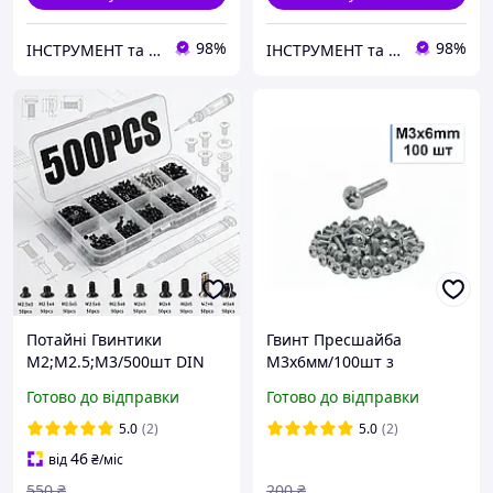
98%
98%
ІНСТРУМЕНТ та МЕТИЗИ
ІНСТРУМЕНТ та МЕТИЗИ
Потайні Гвинтики
Гвинт Пресшайба
M2;M2.5;M3/500шт DIN
М3х6мм/100шт з
965 Набір Для Ноутбука та
Напівкруглою Головкою
Готово до відправки
Готово до відправки
ПК Spec (SP-067500)
DIN 967 Оцинкований
Spec
5.0
(2)
5.0
(2)
46
від
₴
/міс
550
₴
200
₴