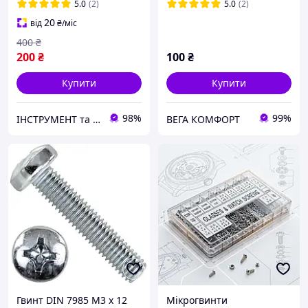
Spec
5.0
(2)
5.0
(2)
20
від
₴
/міс
400
₴
200
₴
100
₴
Купити
Купити
98%
99%
ІНСТРУМЕНТ та МЕТИЗИ
ВЕГА КОМФОРТ
Гвинт DIN 7985 М3 х 12
Мікрогвинти