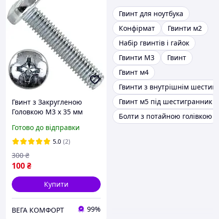
Гвинт для ноутбука
Конфірмат
Гвинти м2
Набір гвинтів і гайок
Гвинти М3
Гвинт
Гвинт м4
Гвинти з внутрішнім шестиг
Гвинт м5 під шестигранник
Гвинт з Закругленою
Головкою М3 х 35 мм
Болти з потайною голівкою
Набір 100 шт ЦБ PН Spec
Готово до відправки
DIN 7985
5.0
(2)
300
₴
100
₴
Купити
99%
ВЕГА КОМФОРТ