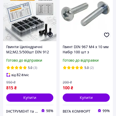
Гвинти Циліндричні
Гвинт DIN 967 М4 х 10 мм
М2;М2.5/500шт DIN 912
Набір 100 шт з
під Шестигранник
Напівкруглою Головкою
Готово до відправки
Готово до відправки
Високоміцні 12.9 Spec (SP-
та Фланцем ЦБ PZ+PL
0674505)
Spec
5.0
(3)
5.0
(2)
82
від
₴
/міс
950
₴
200
₴
815
₴
100
₴
Купити
Купити
98%
99%
ІНСТРУМЕНТ та МЕТИЗИ
ВЕГА КОМФОРТ