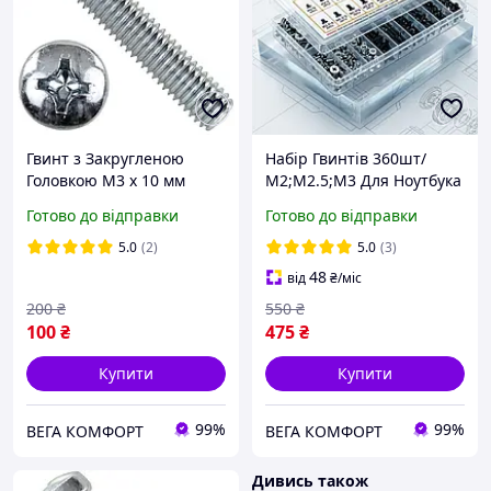
Гвинт з Закругленою
Набір Гвинтів 360шт/
Головкою М3 х 10 мм
М2;М2.5;М3 Для Ноутбука
Набір 100 шт ЦБ PН Spec
та Комп'ютера Spec (SP-
Готово до відправки
Готово до відправки
DIN 7985
067360)
5.0
(2)
5.0
(3)
48
від
₴
/міс
200
₴
550
₴
100
₴
475
₴
Купити
Купити
99%
99%
ВЕГА КОМФОРТ
ВЕГА КОМФОРТ
Дивись також