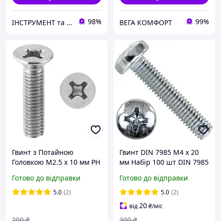
98%
99%
ІНСТРУМЕНТ та МЕТИЗИ
ВЕГА КОМФОРТ
Гвинт з Потайною
Гвинт DIN 7985 М4 х 20
Головкою М2.5 х 10 мм PH
мм Набір 100 шт DIN 7985
Набір 100 шт ЦБ DIN 965
ЦБ PН Spec
Готово до відправки
Готово до відправки
5.0
(2)
5.0
(2)
20
від
₴
/міс
200
₴
300
₴