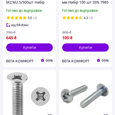
М2;М2.5/500шт Набір
мм Набір 100 шт DIN 7985
Метричного Кріплення
ЦБ PН Spec
Готово до відправки
Готово до відправки
DIN 7991 Міцність 10.9
Spec (SP-0674501)
5.0
(2)
4.3
(3)
64
від
₴
/міс
750
₴
300
₴
645
₴
100
₴
Купити
Купити
99%
99%
ВЕГА КОМФОРТ
ВЕГА КОМФОРТ