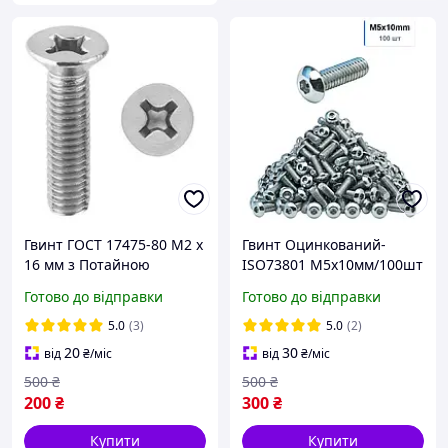
Гвинт ГОСТ 17475-80 М2 х
Гвинт Оцинкований-
16 мм з Потайною
ISO73801 М5x10мм/100шт
Головкою PH Набір 100 шт
з Напівкруглою Головкою
Готово до відправки
Готово до відправки
ЦБ
Міцність 10.9 Spec
5.0
(3)
5.0
(2)
20
30
від
₴
/міс
від
₴
/міс
500
₴
500
₴
200
₴
300
₴
Купити
Купити