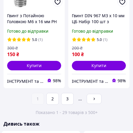
Гвинт з Потайною
Гвинт DIN 967 М3 х 10 мм
Головкою М6 х 16 мм PH
ЦБ Набір 100 шт з
Набір 50 шт ЦБ DIN 965
Напівкруглою Головкою
Готово до відправки
Готово до відправки
та Фланцем PZ+PL Spec
5.0
(1)
5.0
(1)
300
₴
200
₴
150
₴
100
₴
Купити
Купити
98%
98%
ІНСТРУМЕНТ та МЕТИЗИ
ІНСТРУМЕНТ та МЕТИЗИ
1
2
3
...
Показано 1 - 29 товарів з 500+
Дивись також