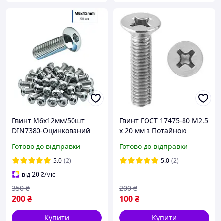
Гвинт М6x12мм/50шт
Гвинт ГОСТ 17475-80 М2.5
DIN7380-Оцинкований
х 20 мм з Потайною
Напівкругла Головка
Головкою PH Набір 100 шт
Готово до відправки
Готово до відправки
Високоміцний 10.9 Spec
ЦБ
5.0
(2)
5.0
(2)
20
від
₴
/міс
350
₴
200
₴
200
₴
100
₴
Купити
Купити