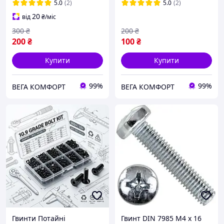
5.0
(2)
5.0
(2)
20
від
₴
/міс
300
₴
200
₴
200
₴
100
₴
Купити
Купити
99%
99%
ВЕГА КОМФОРТ
ВЕГА КОМФОРТ
Гвинти Потайні
Гвинт DIN 7985 М4 х 16