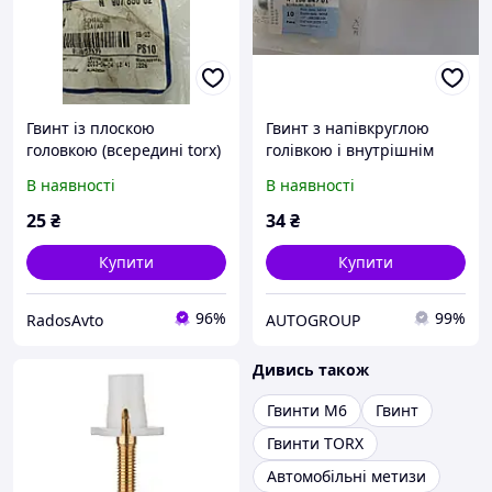
Гвинт із плоскою
Гвинт з напівкруглою
головкою (всередині torx)
голівкою і внутрішнім
vag+skoda/m5x14,5m vag
TORX M5х20 VAG
В наявності
В наявності
оригінал AUDI, VW seat
N10684701
bmw
25
₴
34
₴
Купити
Купити
96%
99%
RadosAvto
AUTOGROUP
Дивись також
Гвинти М6
Гвинт
Гвинти TORX
Автомобільні метизи