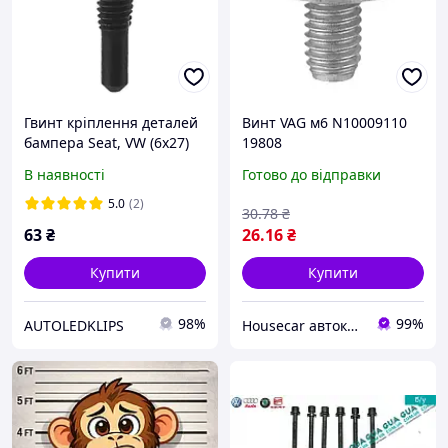
Гвинт кріплення деталей
Винт VAG м6 N10009110
бампера Seat, VW (6х27)
19808
В наявності
Готово до відправки
5.0
(2)
30
.78
₴
63
₴
26
.16
₴
Купити
Купити
98%
99%
AUTOLEDKLIPS
Housecar автокріплення, кліпси склопідйомники