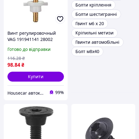
Болти кріплення
Болти шестигранні
Гвинт м6 х 20
Кріпильні метизи
Винт регулировочный
VAG 191941141 28002
Гвинти автомобільні
Готово до відправки
Болт м8х40
116
.28
₴
98
.84
₴
Купити
99%
Housecar автокріплення, кліпси склопідйомники