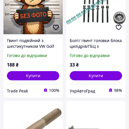
Гвинт подвійний з
Болт/ гвинт головки блока
шестикутником VW Golf
цилідрів/ГБЦ з
Passat Crafter (N91139001)
циліндричною головкою
Готово до відправки
Готово до відправки
VAG
(M12x1.75, довжина 115)
068103384A Volvo/
188
₴
33
₴
Купити
Купити
100%
98%
Trade Peak
УкрАвтоГрад