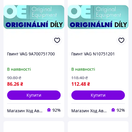
Гвинт VAG 9A700751700
Гвинт VAG N10751201
В наявності
В наявності
90
.80
₴
118
.40
₴
86
.26
₴
112
.48
₴
Купити
Купити
92%
92%
Магазин Ход Авто
Магазин Ход Авто