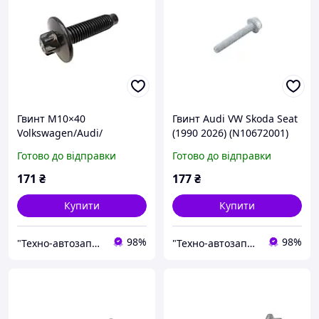
Гвинт M10×40
Гвинт Audi VW Skoda Seat
Volkswagen/Audi/
(1990 2026) (N10672001)
Škoda/SEAT (2005 2024)
(VAG)
Готово до відправки
Готово до відправки
(WHT007443) (VAG)
171
₴
177
₴
Купити
Купити
98%
98%
"Технo-автозапчастини" ВАЗ, ГАЗ, Daewoo, Chevrolet, ГБО
"Технo-автозапчастини" ВАЗ, ГАЗ, Daewoo, Chevrolet, ГБО