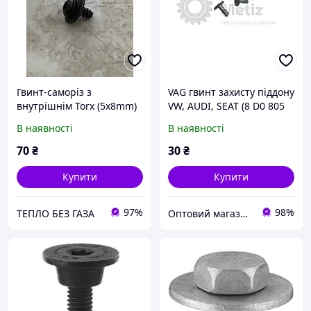
Гвинт-саморіз з
VAG гвинт захисту піддону
внутрішнім Torx (5x8mm)
VW, AUDI, SEAT (8 D0 805
кріплення фари
121 ) сірий (500 401)
В наявності
В наявності
AUDI/VW/Skoda Болт VAG
N10411402 оригінал
70
₴
30
₴
новий
Купити
Купити
97%
98%
ТЕПЛО БЕЗ ГАЗА
Оптовий магазин/склад автозапчастин "Auto Metiz Store"