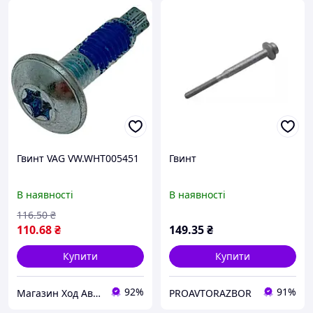
Гвинт VAG VW.WHT005451
Гвинт
В наявності
В наявності
116
.50
₴
110
.68
₴
149
.35
₴
Купити
Купити
92%
91%
Магазин Ход Авто
PROAVTORAZBOR