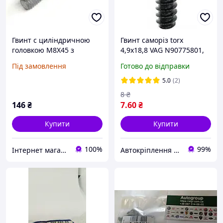
Гвинт с циліндричною
Гвинт саморіз torx
головкою M8X45 з
4,9x18,8 VAG N90775801,
внутрішним
07146963883
Під замовлення
Готово до відправки
шестигранником VAG N
903 487 04
5.0
(2)
8
₴
146
₴
7
.60
₴
Купити
Купити
100%
99%
Інтернет магазин автозапчастин Автоточка
Автокріплення Харків