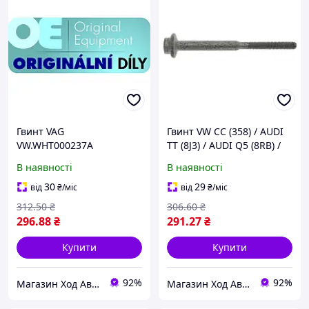
Гвинт VAG
Гвинт VW CC (358) / AUDI
VW.WHT000237A
TT (8J3) / AUDI Q5 (8RB) /
AUDI A5 (8F7) 2003-2022
В наявності
В наявності
30
29
від
₴
/міс
від
₴
/міс
312
.50
₴
306
.60
₴
296
.88
₴
291
.27
₴
Купити
Купити
92%
92%
Магазин Ход Авто
Магазин Ход Авто