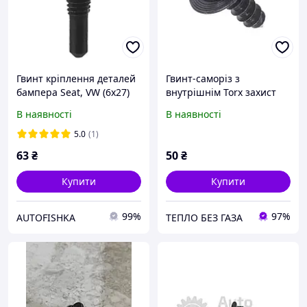
Гвинт кріплення деталей
Гвинт-саморіз з
бампера Seat, VW (6х27)
внутрішнім Torx захист
двигуна, піддона
В наявності
В наявності
(моторного відсіку)
AUDI/VW/Skoda Болт VAG
5.0
(1)
N90808203 оригінал
63
₴
50
₴
новий
Купити
Купити
99%
97%
AUTOFISHKA
ТЕПЛО БЕЗ ГАЗА