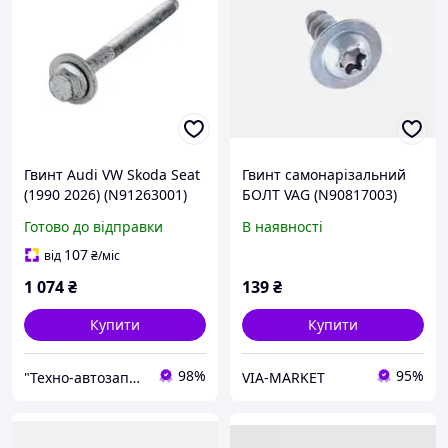
Гвинт Audi VW Skoda Seat
Гвинт самонарізальний
(1990 2026) (N91263001)
БОЛТ VAG (N90817003)
(VAG)
VAG
Готово до відправки
В наявності
107
від
₴
/міс
1 074
₴
139
₴
Купити
Купити
98%
95%
"Технo-автозапчастини" ВАЗ, ГАЗ, Daewoo, Chevrolet, ГБО
VIA-MARKET