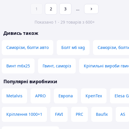
1
2
3
...
Показано 1 - 29 товарів з 600+
Дивись також
Саморізи, болти авто
Болт м6 vag
Саморізи, болт
Винт m6x25
Гвинт, саморіз
Кріпильні вироби гви
Популярні виробники
Metalvis
APRO
Европа
КрепТех
Elesa G
Кріплення 1000+1
FAVI
PRC
Baufix
AS