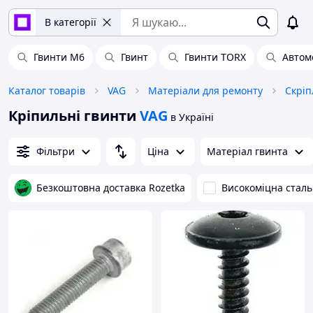
В категорії
Гвинти М6
Гвинт
Гвинти TORX
Автом
Каталог товарів
VAG
Матеріали для ремонту
Скріп
Кріпильні гвинти
VAG
в Україні
Фільтри
Ціна
Матеріал гвинта
Безкоштовна доставка Rozetka
Високоміцна сталь