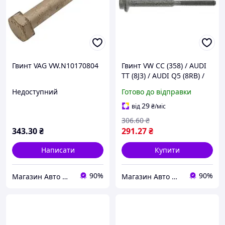
Гвинт VAG VW.N10170804
Гвинт VW CC (358) / AUDI
TT (8J3) / AUDI Q5 (8RB) /
AUDI A5 (8F7) 2003-2022
Недоступний
Готово до відправки
29
від
₴
/міс
306
.60
₴
343
.30
₴
291
.27
₴
Написати
Купити
90%
90%
Магазин Авто Швидкість
Магазин Авто Швидкість