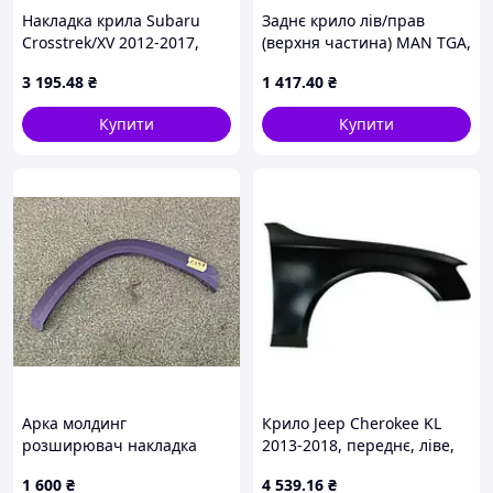
Накладка крила Subaru
Заднє крило лів/прав
Crosstrek/XV 2012-2017,
(верхня частина) MAN TGA,
передня, ліва, AVTM,
TGM I, TGS I, TGX I 04.00-
3 195
.48
₴
1 417
.40
₴
91112FJ110, 186726335
COSPEL
Купити
Купити
Арка молдинг
Крило Jeep Cherokee KL
розширювач накладка
2013-2018, переднє, ліве,
крила арки задньої правої
AVTM, 68103309AE,
1 600
₴
4 539
.16
₴
SKODA KAROQ 17-рр
183805311