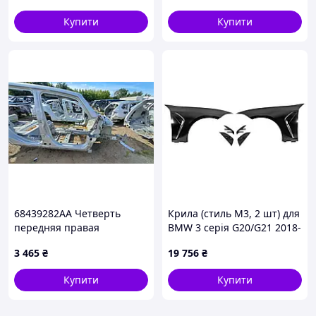
57H854820 оригінал бв
Купити
Купити
68439282AA Четверть
Крила (стиль M3, 2 шт) для
передняя правая
BMW 3 серія G20/G21 2018-
RENEGADE 15-24 только
рр
3 465
₴
19 756
₴
сапог
Купити
Купити