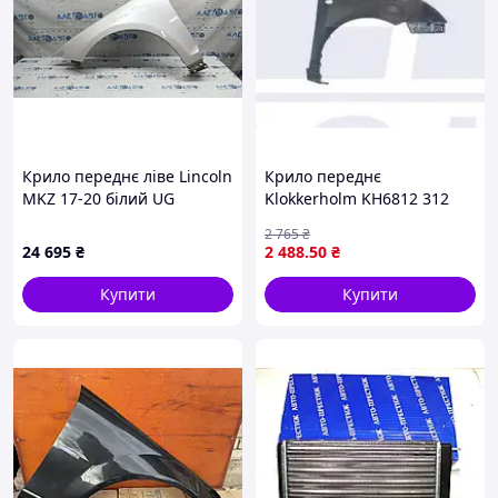
Крило переднє ліве Lincoln
Крило переднє
MKZ 17-20 білий UG
Klokkerholm KH6812 312
пофарбоване 0.20
2 765
₴
HP5Z16006A
24 695
₴
2 488
.50
₴
Купити
Купити