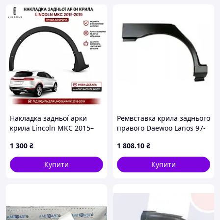
Накладка задньої арки
Ремвставка крила заднього
крила Lincoln MKC 2015–
правого Daewoo Lanos 97-
2019 | Права | Нова |
09 Wisentbull
1 300
₴
1 808
.10
₴
Аналог
Купити
Купити