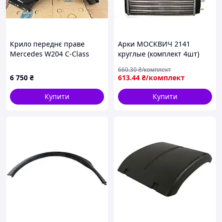
Крило переднє праве
Арки МОСКВИЧ 2141
Mercedes W204 C-Class
круглые (комплект 4шт)
2007-2014 A2048810201
(пр-во Завод) ПИР 24056
660
.30
₴/комплект
ПД 151297
6 750
₴
613
.44
₴/комплект
Купити
Купити