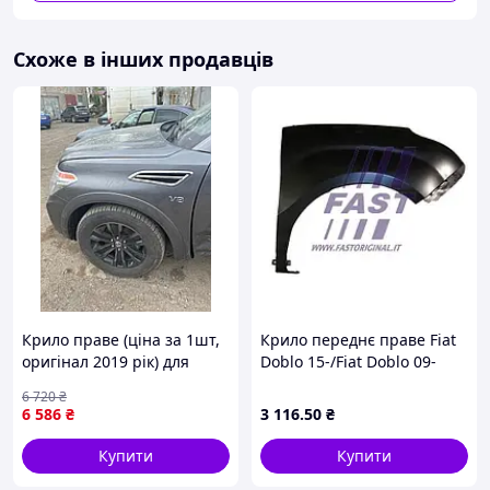
Схоже в інших продавців
Крило праве (ціна за 1шт,
Крило переднє праве Fiat
оригінал 2019 рік) для
Doblo 15-/Fiat Doblo 09-
Nissan Armada 2016-2024
15/Opel Combo D 11-18
6 720
₴
рр
FAST
6 586
₴
3 116
.50
₴
Купити
Купити