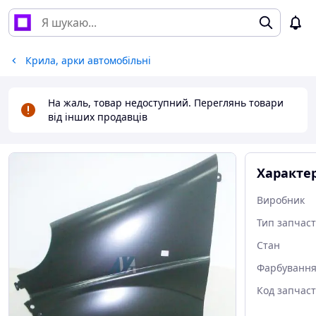
Крила, арки автомобільні
На жаль, товар недоступний. Переглянь товари
від інших продавців
Характе
Виробник
Тип запчас
Стан
Фарбуванн
Код запчас