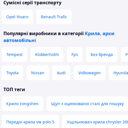
Сумісні серії транспорту
Opel Vivaro
Renault Trafic
Популярні виробники
в категорії
Крила, арки
автомобільні
Tempest
Klokkerholm
Fps
Без бренда
P
Toyota
Nissan
Audi
Volkswagen
Hyunda
ТОП теги
Крило zongshen
Щуп з оцинкованої сталі для пошуку
Передні крила vw polo 5
Ущільнювач крила chrysler 20