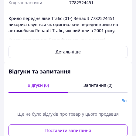
Код запчастини
7782524451
Крило переднє ліве Trafic (01-) Renault 7782524451
використовується як оригінальне переднє крило на
автомобілях Renault Trafic, які вийшли з 2001 року.
Кузові запчастини Renault мають дуже високі
показники якості, включаючи високу якість металу, а
Детальніше
також високу якість виконання.
Шановні клієнти, якщо ви не знаєте оригінального
номера запчастини вашого автомобіля, благайте вас,
Відгуки та запитання
скидати vin код автомобіля і ми зможемо точно
підібрати для вас потрібну запчасть.
Відгуки (0)
Запитання (0)
Кузові запчастини ви завжди зможете придбати в
нашому інтернет-магазині за найбільш доступними
Всі
цінами.
Ще не було відгуків про товар у цього продавця
Поставити запитання