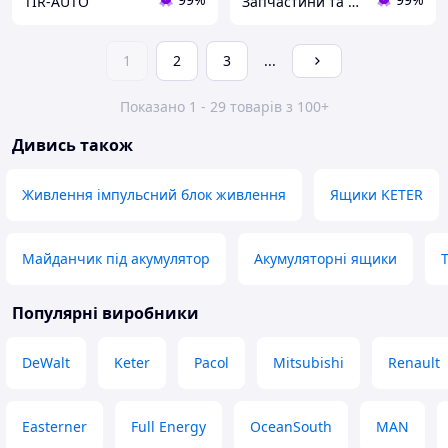
TIR-AUTO
Запчастини та обладнання
1
2
3
...
Показано 1 - 29 товарів з 100+
Дивись також
Живлення імпульсний блок живлення
Ящики KETER
Майданчик під акумулятор
Акумуляторні ящики
Популярні виробники
DeWalt
Keter
Pacol
Mitsubishi
Renault
Easterner
Full Energy
OceanSouth
MAN