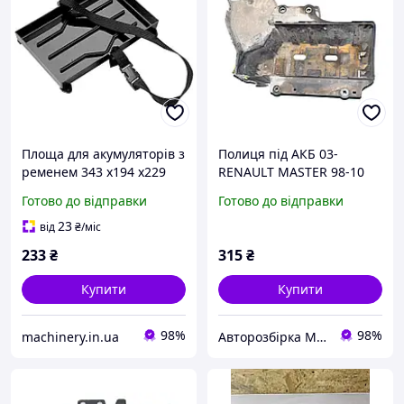
Площа для акумуляторів з
Полиця під АКБ 03-
ременем 343 x194 x229
RENAULT MASTER 98-10
ММ
(РЕНО МАСТЕР)
Готово до відправки
Готово до відправки
(8200167009, 8200442773)
23
від
₴
/міс
233
₴
315
₴
Купити
Купити
98%
98%
machinery.in.ua
Авторозбірка Мікроавтобусів