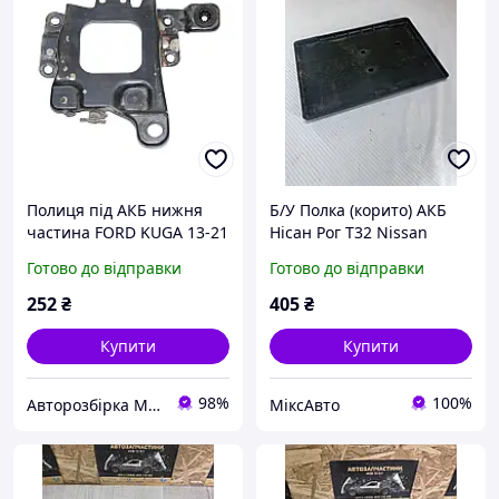
Полиця під АКБ нижня
Б/У Полка (корито) АКБ
частина FORD KUGA 13-21
Нісан Рог T32 Nissan
(ФОРД КУГА) (AV61-
Rogue T32 2014+ оригінал
Готово до відправки
Готово до відправки
R6K034-AB,
AV61R6K034AB)
252
₴
405
₴
Купити
Купити
98%
100%
Авторозбірка Мікроавтобусів
МіксАвто