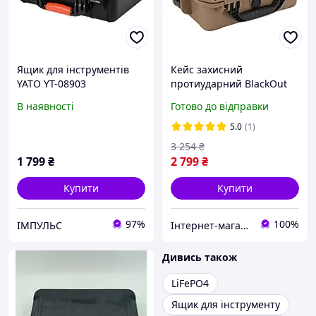
Ящик для інструментів
Кейс захисний
YATO YT-08903
протиударний BlackOut
3210 пісочний
В наявності
Готово до відправки
5.0
(1)
3 254
₴
1 799
₴
2 799
₴
Купити
Купити
97%
100%
ІМПУЛЬС
Інтернет-магазин funshop
Дивись також
LiFePO4
Ящик для інструменту