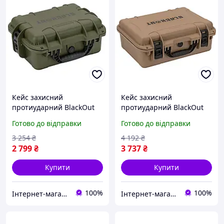
Кейс захисний
Кейс захисний
протиударний BlackOut
протиударний BlackOut
3210 зелений
3400
Готово до відправки
Готово до відправки
3 254
₴
4 192
₴
2 799
₴
3 737
₴
Купити
Купити
100%
100%
Інтернет-магазин funshop
Інтернет-магазин funshop