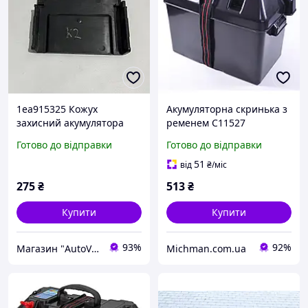
1ea915325 Кожух
Акумуляторна скринька з
захисний акумулятора
ременем C11527
АКБ VW Volkswagen ID.4
Готово до відправки
Готово до відправки
ID4 ID.3 ID.5
51
від
₴
/міс
275
₴
513
₴
Купити
Купити
93%
92%
Магазин "AutoVisage"
Michman.com.ua