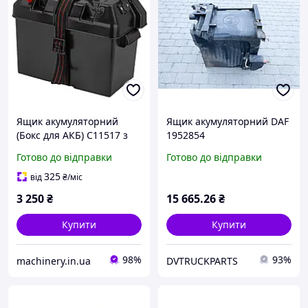
Ящик акумуляторний
Ящик акумуляторний DAF
(Бокс для АКБ) C11517 з
1952854
USB зарядкою та роз'ємом
Готово до відправки
Готово до відправки
прикурювача
325
від
₴
/міс
3 250
₴
15 665
.26
₴
Купити
Купити
98%
93%
machinery.in.ua
DVTRUCKPARTS