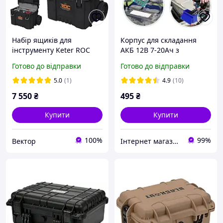
Набір ящиків для
Корпус для складання
інструменту Keter ROC
АКБ 12В 7-20Ач з
Pro Gear 2.0 (256982)
холдерами та BMS, Li-ion
Готово до відправки
Готово до відправки
18650 3S 40А, 107758
5.0
(1)
4.9
(10)
7 550
₴
495
₴
Купити
Купити
100%
99%
Вектор
Інтернет магазин "Горячий Стиль"