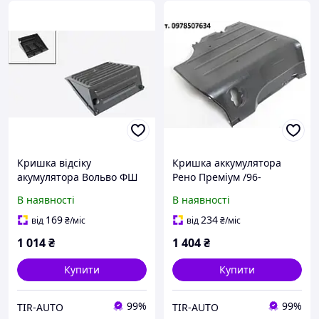
Кришка відсіку
Кришка аккумулятора
акумулятора Вольво ФШ
Рено Преміум /96-
ФМ Рено Преміум
5010505041 92417CNT
В наявності
В наявності
20541447 100329CNT
169
234
від
₴
/міс
від
₴
/міс
1 014
₴
1 404
₴
Купити
Купити
99%
99%
TIR-AUTO
TIR-AUTO