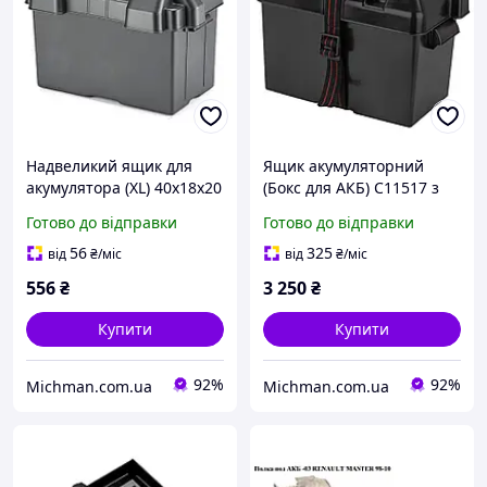
Надвеликий ящик для
Ящик акумуляторний
акумулятора (XL) 40х18х20
(Бокс для АКБ) C11517 з
см, посилений
USB зарядкою та роз'ємом
Готово до відправки
Готово до відправки
прикурювача
56
325
від
₴
/міс
від
₴
/міс
556
₴
3 250
₴
Купити
Купити
92%
92%
Michman.com.ua
Michman.com.ua