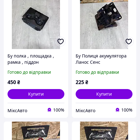
Бу полка , площадка ,
Бу Полиця акумулятора
рамка , піддон
Ланос Сенс
акумулятора Джилі
Готово до відправки
Готово до відправки
емгранд ес 8 Geely
emgrand ec8
450
₴
225
₴
Купити
Купити
100%
100%
МіксАвто
МіксАвто