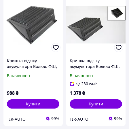
Кришка відсіку
Кришка відсіку
акумулятора Вольво ФШ,
акумулятора Вольво ФШ,
ФМ, Рено Преміум (
ФМ, Рено Преміум (
В наявності
В наявності
20439677, 92411CNT )
20439677, A205-WS)
230
від
₴
/міс
988
₴
1 378
₴
Купити
Купити
99%
99%
TIR-AUTO
TIR-AUTO