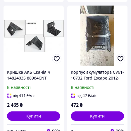
Кришка АКБ Сканія 4
Корпус акумулятора CV61-
1482403S 88964CNT
10732 Ford Escape 2012-
2015 2.0 бензин USA
В наявності
В наявності
411
47
від
₴
/міс
від
₴
/міс
2 465
₴
472
₴
Купити
Купити
99%
99%