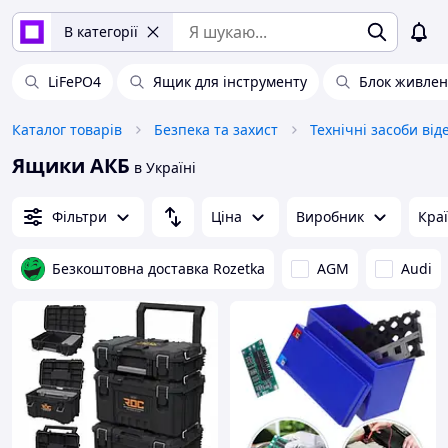
В категорії
LiFePO4
Ящик для інструменту
Блок живлен
Каталог товарів
Безпека та захист
Ящики АКБ
в Україні
Фільтри
Ціна
Виробник
Кра
Безкоштовна доставка Rozetka
AGM
Audi