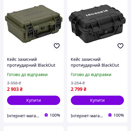
Кейс захисний
Кейс захисний
протиударний BlackOut
протиударний BlackOut
3450
3210 черний
Готово до відправки
Готово до відправки
3 358
₴
3 254
₴
2 903
₴
2 799
₴
Купити
Купити
100%
100%
Інтернет-магазин funshop
Інтернет-магазин funshop