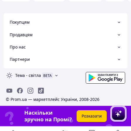
Покупцям
Продавцям
Про нас
Партнери
Тема
-
світла
BETA
© Prom.ua — маркетплейс України, 2008-2026
Наскільки
Розказати
зручно на Промі?