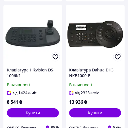
Клавіатура Hikvision DS-
Клавіатура Dahua DHI-
1006KI
NKB1000-E
В наявності
В наявності
1424
2323
від
₴
/міс
від
₴
/міс
8 541
₴
13 936
₴
Купити
Купити
99%
99%
ONIKS безпека та комфорт
ONIKS безпека та комфорт