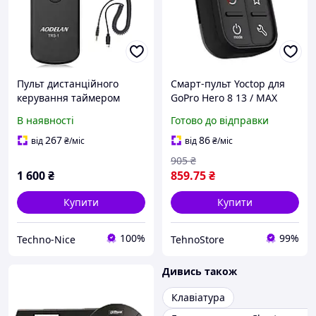
Пульт дистанційного
Смарт-пульт Yoctop для
керування таймером
GoPro Hero 8 13 / MAX
спуску затвора AODELAN
В наявності
Готово до відправки
TRS-1 для Sony a9
267
86
від
₴
/міс
від
₴
/міс
905
₴
1 600
₴
859
.75
₴
Купити
Купити
100%
99%
Techno-Nice
TehnoStore
Дивись також
Клавіатура