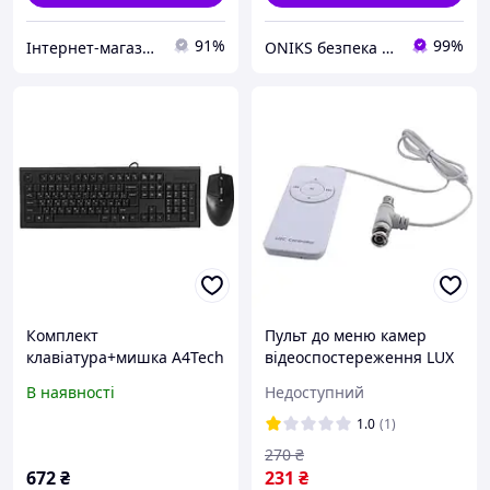
91%
99%
Інтернет-магазин "Насоси Океан"
ONIKS безпека та комфорт
Комплект
Пульт до меню камер
клавіатура+мишка A4Tech
відеоспостереження LUX
KR-8572S Black
ST-312
В наявності
Недоступний
1.0
(1)
270
₴
672
₴
231
₴