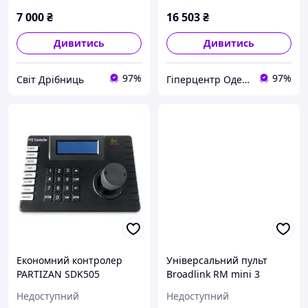
7 000
₴
16 503
₴
Дивитись
Дивитись
97%
97%
Світ Дрібниць
Гіперцентр Одеса - електроінструмент, такелаж, торгове обладнання
Економний контролер
Універсальний пульт
PARTIZAN SDK505
Broadlink RM mini 3
Недоступний
Недоступний