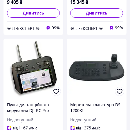
9 405
₴
15 345
₴
Дивитись
Дивитись
99%
99%
🎯 ІТ-ЕКСПЕРТ 🎯
🎯 ІТ-ЕКСПЕРТ 🎯
Пульт дистанційного
Мережева клавіатура DS-
керування DJI RC Pro
1200KI
Enterprise для DJI Mavic 3
Недоступний
Недоступний
Enterprise / Matrice (Б/В)
1167
1375
від
₴
/міс
від
₴
/міс