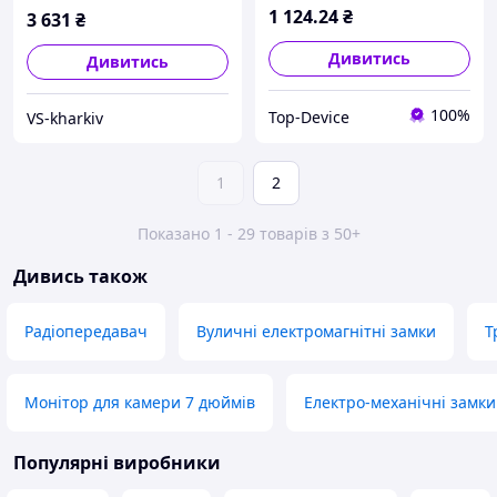
1 124
.24
₴
3 631
₴
Дивитись
Дивитись
100%
Top-Device
VS-kharkiv
1
2
Показано 1 - 29 товарів з 50+
Дивись також
Радіопередавач
Вуличні електромагнітні замки
Т
Монітор для камери 7 дюймів
Електро-механічні замки
Популярні виробники