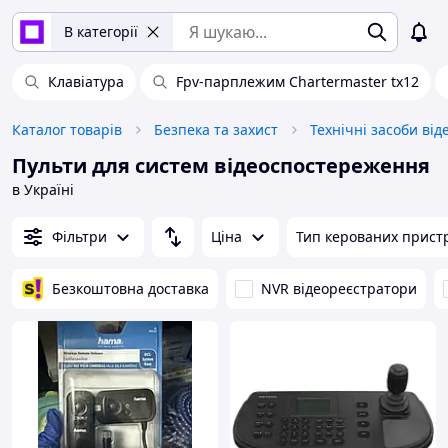
В категорії
Клавіатура
Fpv-парплежим Chartermaster tx12
Каталог товарів
Безпека та захист
Пульти для систем відеоспостереження
в Україні
Фільтри
Ціна
Тип керованих прист
Безкоштовна доставка
NVR відеореєстратори