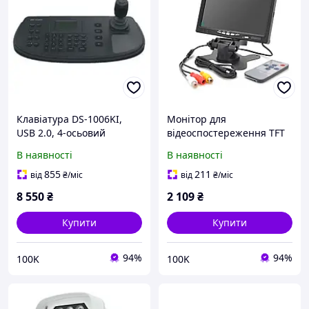
Клавіатура DS-1006KI,
Монітор для
USB 2.0, 4-осьовий
відеоспостереження TFT
джойстик, DC 12В, для
7 ", AV, 1024 * 600ips, 12V,
В наявності
В наявності
відеокамер, з дисплеєм
BOX, 18 см, RCA, пульт ДК
128x64
855
211
від
₴
/міс
від
₴
/міс
8 550
₴
2 109
₴
Купити
Купити
94%
94%
100K
100K