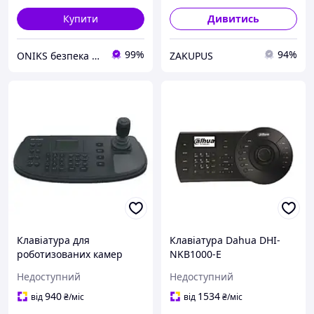
Купити
Дивитись
99%
94%
ONIKS безпека та комфорт
ZAKUPUS
Клавіатура для
Клавіатура Dahua DHI-
роботизованих камер
NKB1000-E
Hikvision DS-1006KI
Недоступний
Недоступний
940
1534
від
₴
/міс
від
₴
/міс