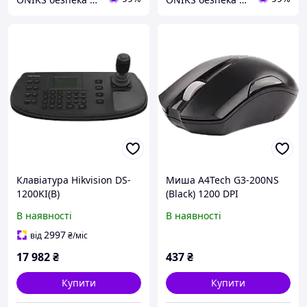
Клавіатура Hikvision DS-
Миша A4Tech G3-200NS
1200KI(B)
(Black) 1200 DPI
В наявності
В наявності
2997
від
₴
/міс
17 982
₴
437
₴
Купити
Купити