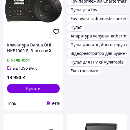
Fpv-парплежим Chartermaste
Пульт для fpv
Fpv пульт radiomaster boxer e
Пульт
Апаратура керуванняthermast
Пульт дистанційного керува
Клавіатура Dahua DHI-
NKB1000-E, 3-осьовий
Відеореєстратор для будинку
джойстик, LCD дисплей
В наявності
Пульт для FPV симуляторів
75.2 × 33.85 мм
1395
від
₴
/міс
Електрозамки
13 950
₴
Купити
94%
100K