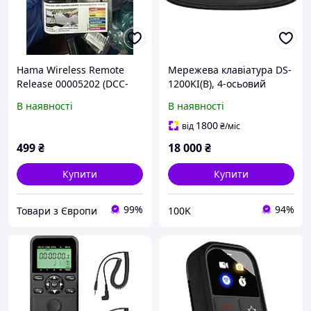
Hama Wireless Remote
Мережева клавіатура DS-
Release 00005202 (DCC-
1200KI(B), 4-осьовий
System Base) радіопульт
джойстик, 128×64
В наявності
В наявності
фото
матричний екран
1800
від
₴
/міс
499
₴
18 000
₴
Купити
Купити
99%
94%
Товари з Європи
100K