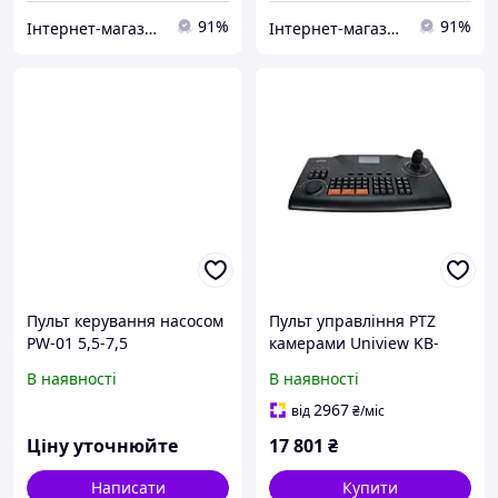
91%
91%
Інтернет-магазин "Насоси Океан"
Інтернет-магазин "Насоси Океан"
Пульт керування насосом
Пульт управління PTZ
PW-01 5,5-7,5
камерами Uniview KB-
1100
В наявності
В наявності
2967
від
₴
/міс
Ціну уточнюйте
17 801
₴
Написати
Купити