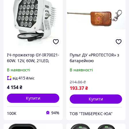
ІЧ-прожектор GY-IR70021-
Пульт ДУ «PROTECTOR» з
60W. 12V, 60W, 21LED,
батарейкою
IP66, 850Нм, кут огляду 90
В наявності
В наявності
°, дальність до 150м.
415
від
₴
/міс
214
.86
₴
4 154
₴
193
.37
₴
Купити
Купити
94%
100K
ТОВ "ТІМБЕРЕКС-ЮА"