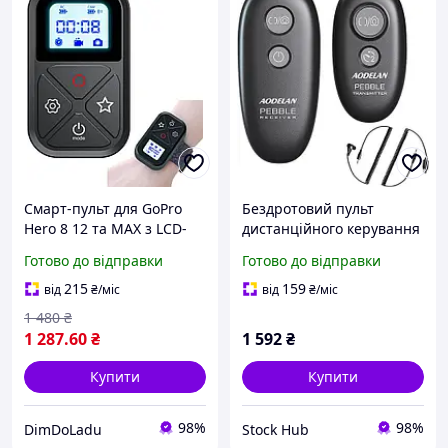
Смарт-пульт для GoPro
Бездротовий пульт
Hero 8 12 та MAX з LCD-
дистанційного керування
дисплеєм
Aodelan для камер Nikon,
Готово до відправки
Готово до відправки
2 шт.
215
159
від
₴
/міс
від
₴
/міс
1 480
₴
1 287
.60
₴
1 592
₴
Купити
Купити
98%
98%
DimDoLadu
Stock Hub