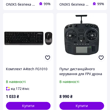
99%
99%
ONIKS безпека та комфорт
ONIKS безпека та комфорт
Комплект A4tech FG1010
Пульт дистанційного
керування для FPV дрона
RadioMaster Boxer ELRS
В наявності
В наявності
M2 (FCC)
172
від
₴
/міс
1 033
₴
8 990
₴
Купити
Купити