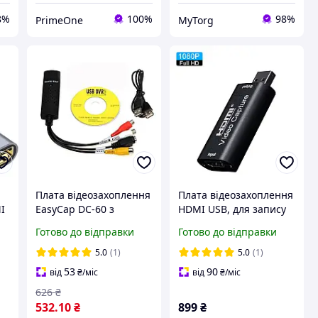
8%
100%
98%
PrimeOne
MyTorg
Плата відеозахоплення
Плата відеозахоплення
I
EasyCap DC-60 з
HDMI USB, для запису
мікросхемою MS2106
ігор і живого відео.
Готово до відправки
Готово до відправки
Чорний
Protech HDMI-USB
о
GRABBER. Відеокарта
5.0
(1)
5.0
(1)
зовнішня
53
90
від
₴
/міс
від
₴
/міс
626
₴
532
.10
₴
899
₴