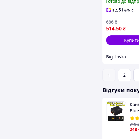
Готово до відп
Чорний
51
від
₴
/міс
686
₴
514
.50
₴
Купит
Big-Lavka
1
2
Відгуки пок
Кон
Blue
ана
пер
318
опти
248
ауді