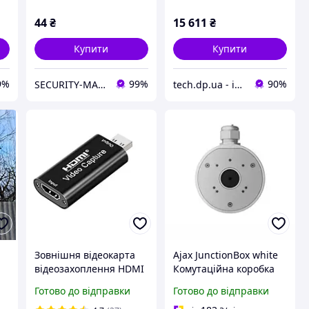
44
₴
15 611
₴
Купити
Купити
9%
99%
90%
SECURITY-MARKET
tech.dp.ua - інтернет магазин
Зовнішня відеокарта
Ajax JunctionBox white
відеозахоплення HDMI
Комутаційна коробка
до
- USB 3.0 для запису
Готово до відправки
Готово до відправки
екрана та стриму