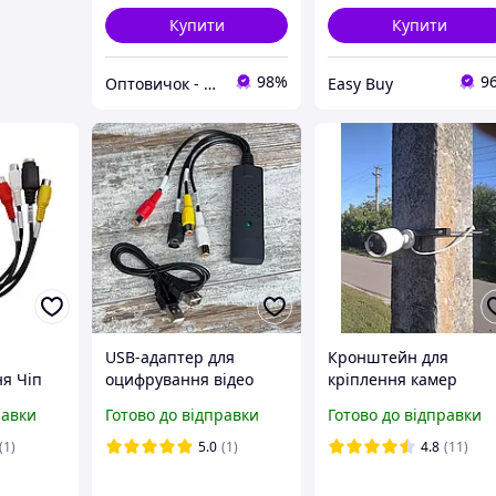
Купити
Купити
98%
9
Оптовичок - Одеса
Easy Buy
USB-адаптер для
Кронштейн для
ня Чіп
оцифрування відео
кріплення камер
відеоспостереження.
равки
Готово до відправки
Готово до відправки
Набір для кріплення 
камери
(1)
5.0
(1)
4.8
(11)
відеоспостереження.