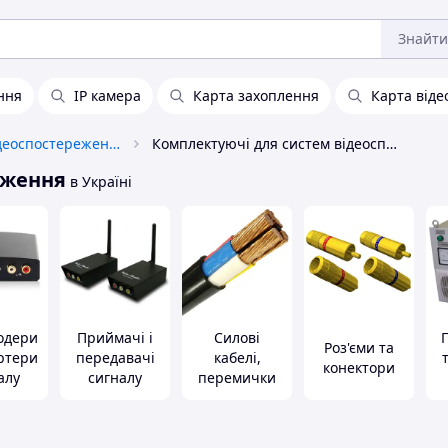
Знайти
ння
IP камера
Карта захоплення
Карта від
Технічні засоби відеоспостереження
Комплектуючі для систем відеоспостереження
еження
в Україні
одери
Приймачі і
Силові
Роз'єми та
ертери
передавачі
кабелі,
конектори
алу
сигналу
перемички