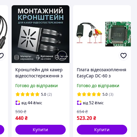
Кронштейн для камер
Плата відеозахоплення
відеоспостереження з
EasyCap DC-60 з
го
неіржавійочої сталі
мікросхемою MS2106
Готово до відправки
Готово до відправки
кріплення на стовп
Чорний
ля
стіну стеля
5.0
(2)
5.0
(3)
B
універсальний
44
52
від
₴
/міс
від
₴
/міс
590
₴
654
₴
440
₴
523
.20
₴
Купити
Купити