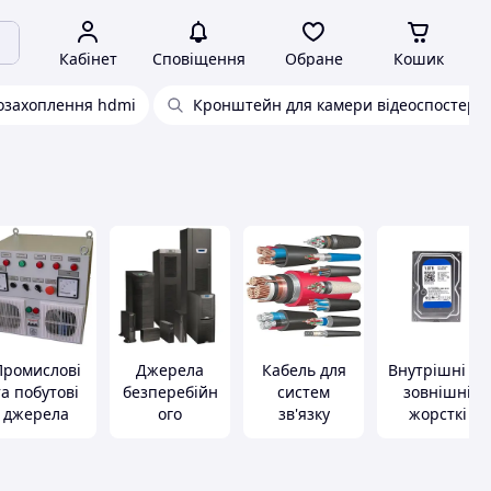
Кабінет
Сповіщення
Обране
Кошик
еозахоплення hdmi
Кронштейн для камери відеоспостере
Промислові
Джерела
Кабель для
Внутрішні та
та побутові
безперебійн
систем
зовнішні
джерела
ого
зв'язку
жорсткі
живлення
живлення
диски, HDD,
(ДБЖ)
SSD