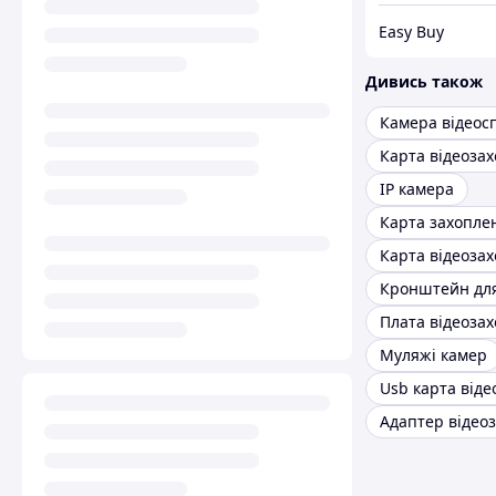
Easy Buy
Дивись також
Карта відеоза
IP камера
Карта захопле
Плата відеоза
Муляжі камер