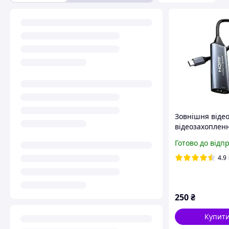
Зовнішня віде
відеозахоплен
- Type-C для за
Готово до відп
екрана та стри
конвертер пот
4.9
відео
250
₴
Купит