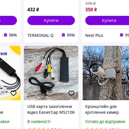
370
₴
432
₴
350
₴
и
Купити
Купити
98%
99%
9
TERMONAL Q
Next Plus
USB карта захоплення
Кронштейн для
ня
відео EasierCap MS2106
кріплення камер
106
для аналогового відео
відеоспостереження 
равки
В наявності
Готово до відправки
рування
бетонного стовпа.