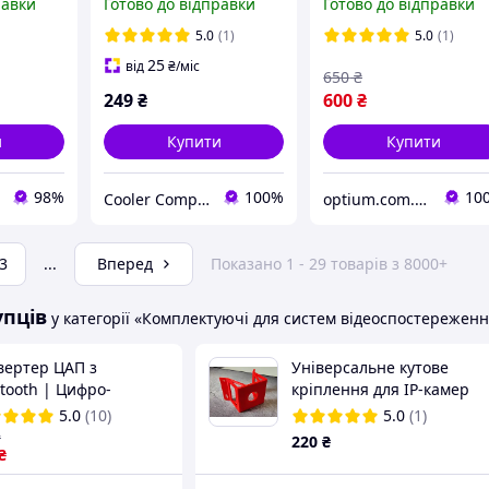
равки
Готово до відправки
Готово до відправки
1080p для стриму та
запису
5.0
(1)
5.0
(1)
25
від
₴
/міс
650
₴
249
₴
600
₴
и
Купити
Купити
98%
100%
10
Cooler Components
optium.com.ua
3
...
Вперед
Показано 1 - 29 товарів з 8000+
упців
у категорії «Комплектуючі для систем відеоспостережен
вертер ЦАП з
Універсальне кутове
tooth | Цифро-
кріплення для IP-камер
логовий
Aqara G3 / Eufy / Розумни
5.0
(10)
5.0
(1)
етворювач цифрового
дім, поличка-кронштейн
₴
220
₴
ки S / PDIF в аналог
₴
о декодер звуку