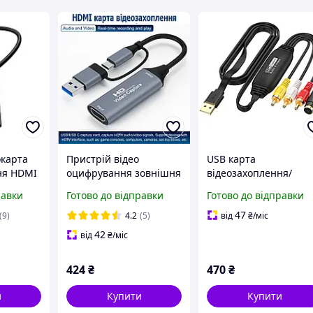
окарта
Пристрій відео
USB карта
ня HDMI
оцифрування зовнішня
відеозахоплення/
пису
карта відеозахоплення
конвертер аналогово
равки
Готово до відправки
Готово до відправки
му
Type-C USB 3.0 4K HDMI
відео AV (RCA та S-
окового
Video) в USB, 1080p, д
47
(9)
4.2
(5)
від
₴
/міс
ПК/ноутбука HW-1406
42
від
₴
/міс
424
₴
470
₴
и
Купити
Купити