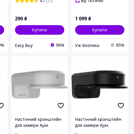
IP
конвертер потокового
183
4.7
(27)
від
₴
/міс
відео
290
₴
1 099
₴
Купити
Купити
9%
96%
85%
Easy Buy
Уж-Безпека
Настінний кронштейн
Настінний кронштейн
для камери Ajax
для камери Ajax
MountCam B2 ASP white
MountCam B2 ASP black