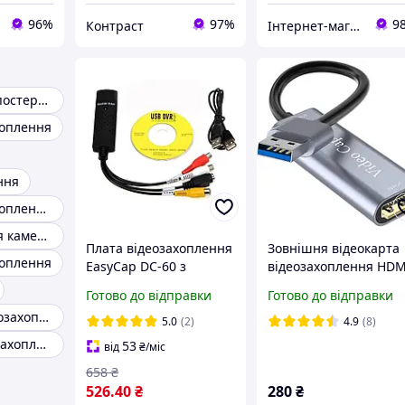
96%
97%
9
Контраст
Інтернет-магазин "SHRAK"
Камера відеоспостереження
хоплення
ння
Карта відеозахоплення hdmi
Кронштейн для камери відеоспостереження
Плата відеозахоплення
Зовнішня відеокарта
хоплення
EasyCap DC-60 з
відеозахоплення HDM
мікросхемою MS2106
- USB для запису
Готово до відправки
Готово до відправки
Чорний Хіт продажу!
екрана та стриму
Usb карта відеозахоплення easycap
конвертер потоковог
5.0
(2)
4.9
(8)
відео
Адаптер відеозахоплення
53
від
₴
/міс
658
₴
526
.40
₴
280
₴