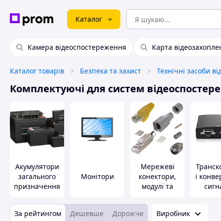
Каталог
Камера відеоспостереження
Карта відеозахопле
Каталог товарів
Безпека та захист
Комплектуючі для систем відеоспостер
Акумулятори
Мережеві
Транск
загального
Монітори
конектори,
і конв
призначення
модулі та
сигн
роз'єми
За рейтингом
Дешевше
Дорожче
Виробник