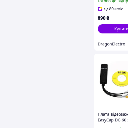
Готово до відп
для стримінгу 
запису відео
89
від
₴
/міс
890
₴
Купит
DragonElectro
Плата відеоза
EasyCap DC-60 
мікросхемою 