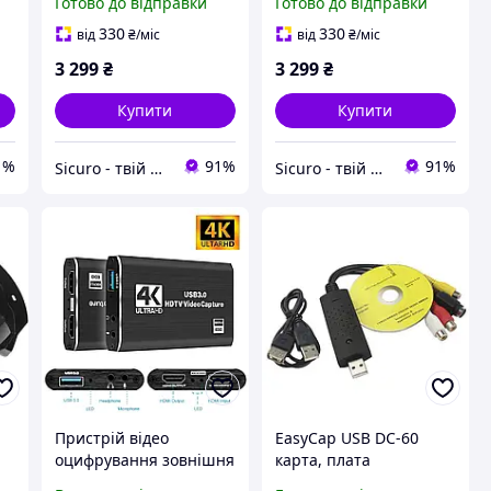
Готово до відправки
Готово до відправки
330
330
від
₴
/міс
від
₴
/міс
3 299
₴
3 299
₴
Купити
Купити
1%
91%
91%
Sicuro - твій всесвіт комфорту та безпеки
Sicuro - твій всесвіт комфорту та безпеки
Пристрій відео
EasyCap USB DC-60
оцифрування зовнішня
карта, плата
карта відеозахоплення
відеозахоплення 64bit,