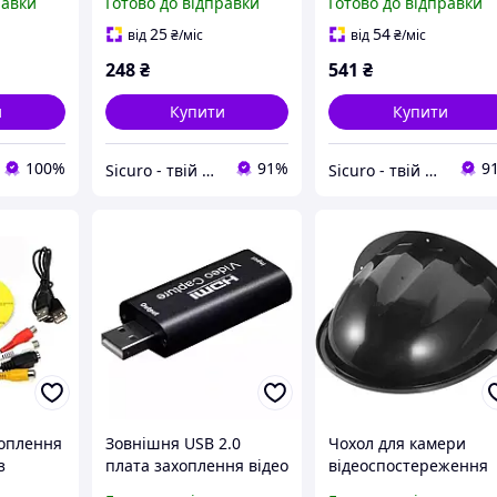
равки
Готово до відправки
Готово до відправки
та
25
54
від
₴
/міс
від
₴
/міс
248
₴
541
₴
и
Купити
Купити
100%
91%
9
Sicuro - твій всесвіт комфорту та безпеки
Sicuro - твій всесвіт комфорту та безпеки
хоплення
Зовнішня USB 2.0
Чохол для камери
з
плата захоплення відео
відеоспостереження
MS2106
HDMI Video Capture
від дощу. Black