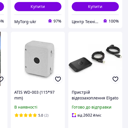
Купити
Купити
6%
97%
100%
MyTorg-ukr
Центр Технічної Безпеки
ATIS WD-003 (115*97
Пристрій
mm)
відеозахоплення Elgato
Game Capture HD60 X
В наявності
Готово до відправки
IP
(10GBE9901)
2602
5.0
(2)
від
₴
/міс