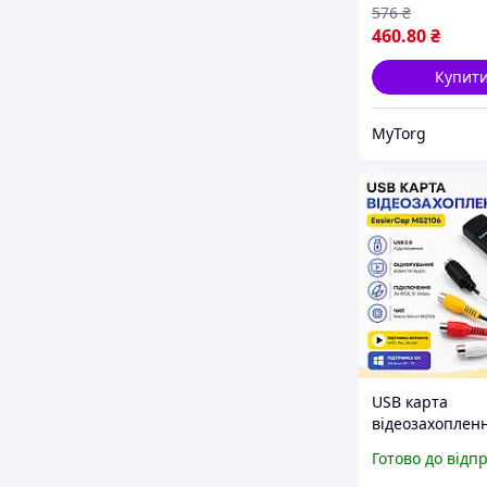
576
₴
460
.80
₴
Купит
MyTorg
USB карта
відеозахоплен
EasierCap MS2
Готово до відп
адаптер оциф