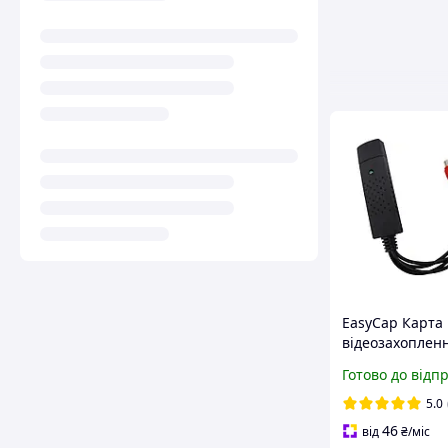
EasyCap Карта
відеозахоплен
DC60-008
Готово до відп
5.0
46
від
₴
/міс