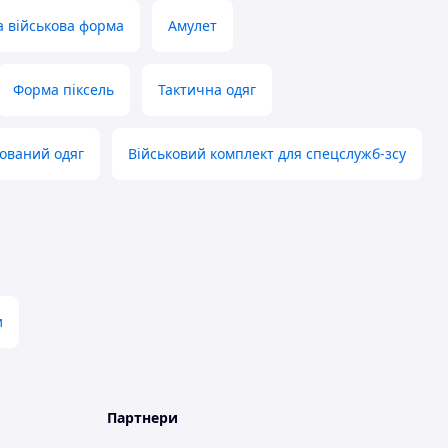
а військова форма
Амулет
Форма піксель
Тактична одяг
ований одяг
Військовий комплект для спецслужб-зсу
и
Партнери