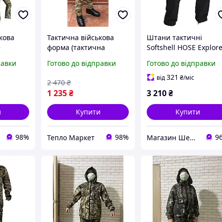
кова
Тактична військова
Штани тактичні
+
форма (тактична
Softshell HOSE Explor
ка убакс
сорочка Убакс UBACS +
MIL-TEC Black 113600
равки
Готово до відправки
Готово до відправки
тичні
Військові тактичні
ляж
штани) камуфляж
321
від
₴
/міс
2 470
₴
мультикам
1 235
₴
3 210
₴
и
Купити
Купити
98%
98%
9
Тепло Маркет
Магазин Шериф