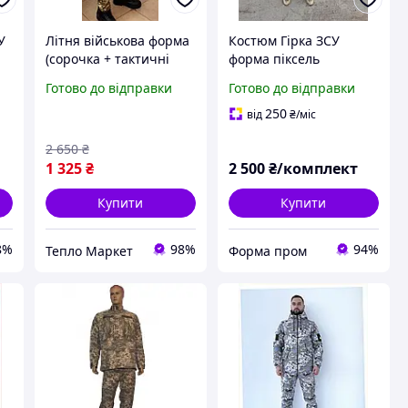
У
Літня військова форма
Костюм Гірка ЗСУ
(сорочка + тактичні
форма піксель
а
штани) камуфляж
військовий із
Готово до відправки
Готово до відправки
ча
мультикам, тканина
капюшоном
бавовна 50% +
250
від
₴
/міс
поліестер 50%
2 650
₴
1 325
₴
2 500
₴/комплект
Купити
Купити
8%
98%
94%
Тепло Маркет
Форма пром