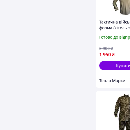
Тактична війсь
форма (кітель 
тактична сороч
Готово до відп
+ військові так
штани) комуф
3 900
₴
олівія
1 950
₴
Купит
Тепло Маркет