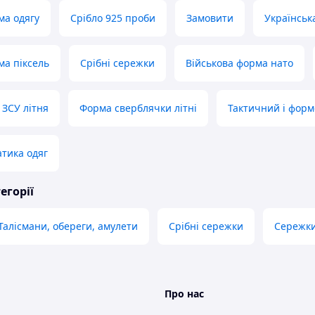
ма одягу
Срібло 925 проби
Замовити
Українськ
ма піксель
Срібні сережки
Військова форма нато
 ЗСУ літня
Форма сверблячки літні
Тактичний і форм
атика одяг
егорії
Талісмани, обереги, амулети
Срібні сережки
Сережк
Про нас