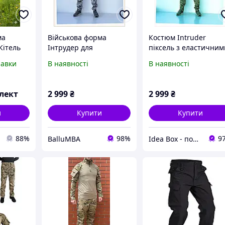
ма
Військова форма
Костюм Intruder
Кітель
Інтрудер для
піксель з еластичним
а
полювання та
манжетами 7P7P0270
равки
В наявності
В наявності
риболовлі світла
цифра, BKT7702697
лект
2 999
₴
2 999
₴
и
Купити
Купити
88%
98%
9
BalluMBA
Idea Box - подарки для всей семьи