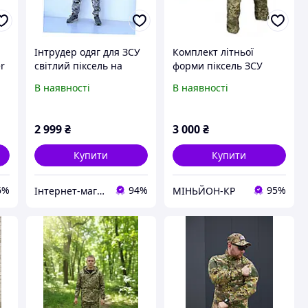
Інтрудер одяг для ЗСУ
Комплект літньої
er
світлий піксель на
форми піксель ЗСУ
02
м'якому флісі,
В наявності
В наявності
E7702698P
2 999
₴
3 000
₴
Купити
Купити
6%
94%
95%
Інтернет-магазин ShopNow
МІНЬЙОН-КР