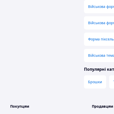
Військова фор
Військова фор
Форма піксель
Військова тем
Популярні кат
Брошки
Покупцям
Продавцям