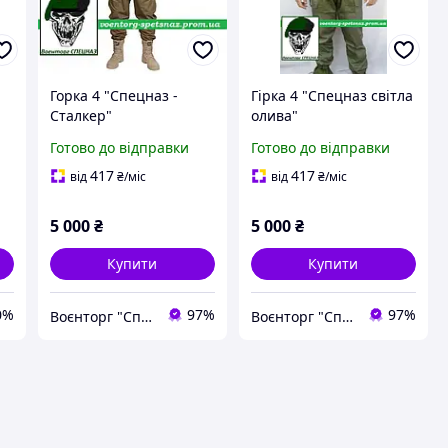
Горка 4 "Спецназ -
Гірка 4 "Спецназ світла
Сталкер"
олива"
Готово до відправки
Готово до відправки
417
417
від
₴
/міс
від
₴
/міс
5 000
₴
5 000
₴
Купити
Купити
0%
97%
97%
Воєнторг "Спецназ" - найкращий український військовий магазин — виробник!
Воєнторг "Спецназ" - найкращий український військовий магазин — виробник!