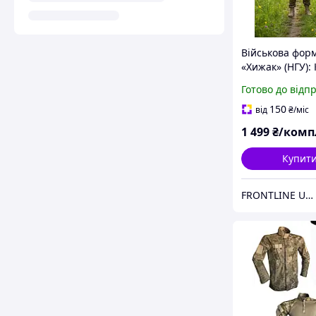
Військова фор
«Хижак» (НГУ): 
та штани Сарж
Готово до відп
150
від
₴
/міс
1 499
₴/комп
Купит
FRONTLINE UKRAINE