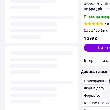
Форма ЗСУ пікс
цифра ( ріп - ст
костюм військо
Готово до відп
5.0
130
від
₴
/міс
1 299
₴
Купит
Інтернет - магазин " Закупка онлайн "
Дивись також
Прикордонна 
Форма дпсу
Форма сс