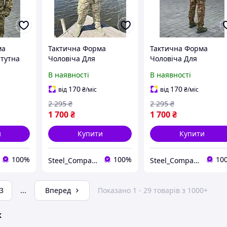
ма
Тактична Форма
Тактична Форма
атутна
Чоловіча Для
Чоловіча Для
військових
військових
В наявності
В наявності
Повсякденна Бойова
Повсякденна Бойова
піксель ЗСУ ДСТУ ріп-
мультикам ДСТУ ріп-
170
170
від
₴
/міс
від
₴
/міс
стоп
стоп
2 295
₴
2 295
₴
1 700
₴
1 700
₴
и
Купити
Купити
100%
100%
10
Steel_Company
Steel_Company
3
...
Вперед
Показано 1 - 29 товарів з 1000+
ж