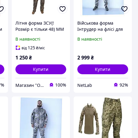
Літня форма ЗСУ(!
Військова форма
и
Розмір є тільки 48) ММ
Інтрудер на флісі для
4
-14 (20% бавовна/80%
полювання та
В наявності
В наявності
поліефір)
риболовлі, 77026X98T
125
від
₴
/міс
1 250
₴
2 999
₴
Купити
Купити
7%
100%
92%
Магазин "Особистий захист"
NetLab