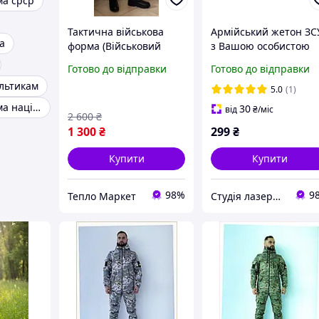
ма срср
Тактична військова
Армійський жетон ЗС
а
форма (Військовий
з Вашою особистою
кітель + Військові
інформацією. Швидк
Готово до відправки
Готово до відправки
тактичні штани)
відправка. Нержавію
льтикам
комуфляж олівія
сталь. Військовий
5.0
(1)
жетон НАТО. Mil-Tec.
Військова форма національної гвардії
30
від
₴
/міс
2 600
₴
Dog tag
1 300
₴
299
₴
Купити
Купити
98%
9
Тепло Маркет
Студія лазерного гравірування