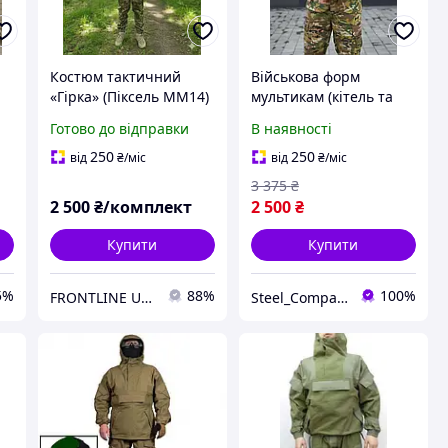
Костюм тактичний
Військова форм
«Гірка» (Піксель ММ14)
мультикам (кітель та
Літній
штани) ріп-стоп
Готово до відправки
В наявності
RMilitary
250
250
від
₴
/міс
від
₴
/міс
3 375
₴
2 500
₴/комплект
2 500
₴
Купити
Купити
5%
88%
100%
FRONTLINE UKRAINE
Steel_Company