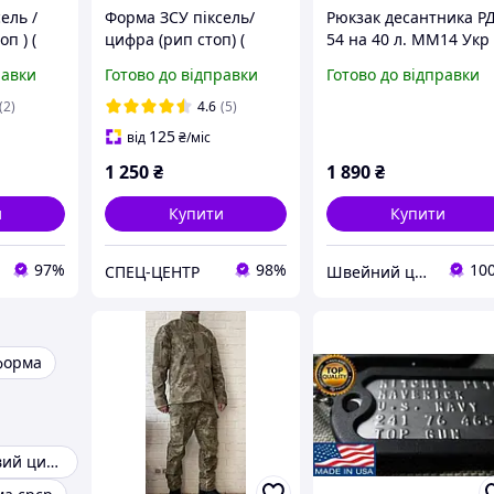
ель /
Форма ЗСУ піксель/
Рюкзак десантника Р
оп ) (
цифра (рип стоп) (
54 на 40 л. ММ14 Укр
вий )
костюм військовий)
піксель ЗСУ НГУ
равки
Готово до відправки
Готово до відправки
військовий, тактични
армійський ранець
(2)
4.6
(5)
штурмовий Укр Цифр
125
від
₴
/міс
1 250
₴
1 890
₴
и
Купити
Купити
97%
98%
10
СПЕЦ-ЦЕНТР
Швейний цех "Мультикам Юа"
форма
Костюм Польовий цифра