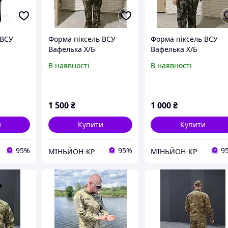
 ВСУ
Форма піксель ВСУ
Форма піксель ВСУ
Вафелька Х/Б
Вафелька Х/Б
В наявності
В наявності
1 500
₴
1 000
₴
и
Купити
Купити
95%
95%
9
МІНЬЙОН-КР
МІНЬЙОН-КР