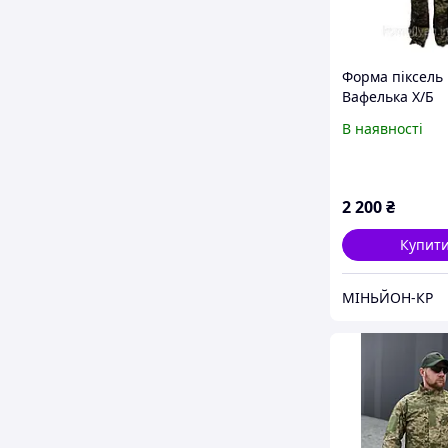
Форма піксель
Вафелька Х/Б
В наявності
2 200
₴
Купит
МІНЬЙОН-КР