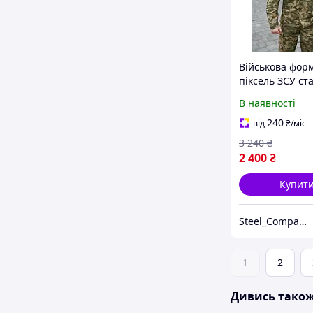
Військова фор
піксель ЗСУ ст
RMilitary
В наявності
240
від
₴
/міс
3 240
₴
2 400
₴
Купит
Steel_Company
1
2
Дивись тако