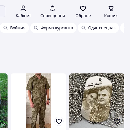
Кабінет
Сповіщення
Обране
Кошик
Войнич
Форма курсанта
Одяг спецназ