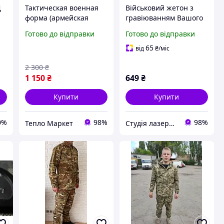
Д
Тактическая военная
Військовий жетон з
форма (армейская
гравіюванням Вашого
тактическая тенниска +
фото для коханого,
Готово до відправки
Готово до відправки
й,
военные тактические
Нержавіюча сталь 1,6
брюки) камуфляж
мм. Ланцюжок та скоба
65
від
₴
/міс
а
оливия
в подарунок Гарантія
2 300
₴
10 років
1 150
₴
649
₴
Купити
Купити
0%
98%
98%
Тепло Маркет
Студія лазерного гравірування