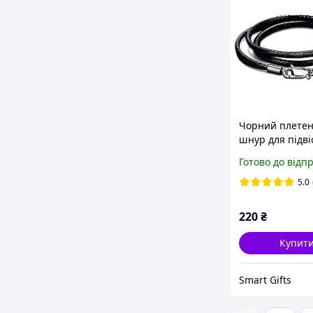
Чорний плете
шнур для підві
карабіном, до
Готово до відп
см, діаметр 2 
5.0
220
₴
Купит
Smart Gifts