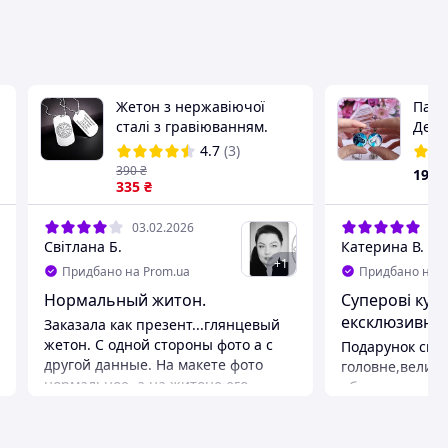
Жетон з нержавіючої
Парн
сталі з гравіюванням.
Денн
Армійський жетон для
приб
4.7
(3)
військового з ініціалами
390
₴
199
335
₴
03.02.2026
27.
Світлана Б.
Катерина В.
+
1
Придбано на Prom.ua
Придбано на P
Нормальный житон.
Суперові куло
ексклюзивні
Заказала как презент...глянцевый
жетон. С одной стороны фото а с
Подарунок спо
другой данные. На макете фото
головне,велики
нормальное, а на житоне его
обслуговуванн
прилично затемнили,четкость
замовлення,на
слабая,скорее всего это
вибір кулонів 
накат(печать) которую легко
приєднуйтесь 