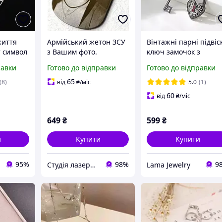
життя
Армійський жетон ЗСУ
Вінтажні парні підвіс
т символ
з Вашим фото.
ключ замочок з
 з
Нержавіюча сталь 1,6
камінцями, парні
равки
Готово до відправки
Готово до відправки
ент
мм. Ланцюжок та скоба
підвіски з камінчика
в подарунок.
з ключем і замком,
65
(8)
від
₴
/міс
5.0
(1)
Гравіровка не тьмяніє
підвіски дружби, куло
60
від
₴
/міс
та не стирається.
кольє
649
₴
599
₴
и
Купити
Купити
95%
98%
9
Студія лазерного гравірування
Lama Jewelry