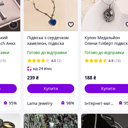
ький
Підвіска з сердечком
Кулон Медальйон
nch Анкх
хамелеон, підвіска
Олени Гілберт підвіс
ан
сердечко, підвіска
з Щоденники Вампір
равки
Готово до відправки
Готово до відправки
серце, підвіска з
Vampire Diaries
серцем, кулон,
(15)
4.0
(2)
4.9
(18)
ланцюжок, чокер,
24
від
₴
/міс
кольє
239
₴
188
₴
и
Купити
Купити
95%
98%
9
Lama Jewelry
Інтернет-магазин "Vegvisir"