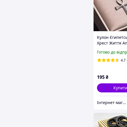
Кулон Єгипетс
Хрест Життя A
підвіска талісм
Готово до відп
амулет із сталі
4.7
195
₴
Купит
Інтернет-магазин "Vegvisir"