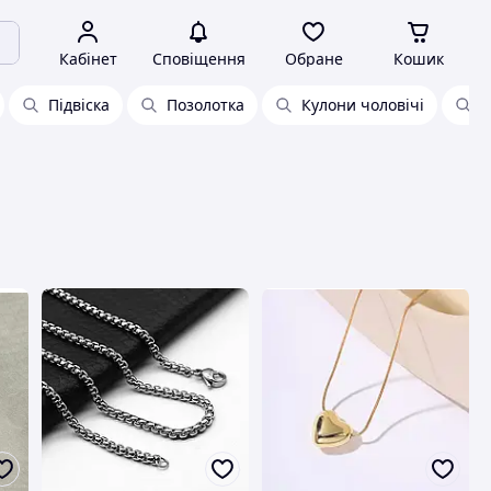
Кабінет
Сповіщення
Обране
Кошик
Підвіска
Позолотка
Кулони чоловічі
К