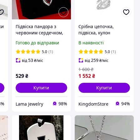
ки
Підвіска пандора з
Срібна цепочка,
червоним сердечком,
підвіска, кулон
підвіска червоне
Swarovski Танцюючий
Готово до відправки
В наявності
ми
сердечко, підвіска
білий лебідь Swan
серце, підвіска з
Подарок
5.0
(1)
5.0
(1)
н,
червоним серцем,
53
259
від
₴
/міс
від
₴
/міс
кулон, ланцюжок
1 600
₴
529
₴
1 552
₴
Купити
Купити
8%
98%
94%
Lama Jewelry
KingdomStore