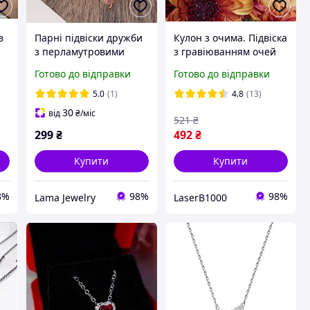
з
Парні підвіски дружби
Кулон з очима. Підвіска
з перламутровими
з гравіюванням очей
рожевими метеликами,
дівчини в подарунок
Готово до відправки
Готово до відправки
підвіски для подруг,
для хлопця, ювелірна
м
підвіски з метеликом
сталь
5.0
(1)
4.8
(13)
30
від
₴
/міс
521
₴
299
₴
492
₴
Купити
Купити
8%
98%
98%
Lama Jewelry
LaserB1000