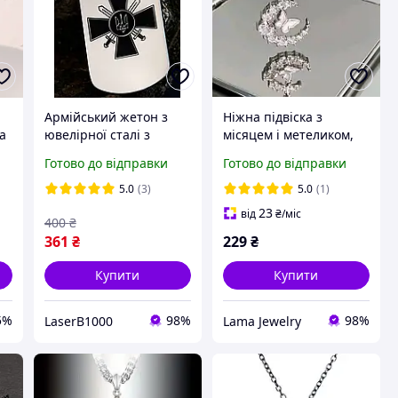
Армійський жетон з
Ніжна підвіска з
ка
ювелірної сталі з
місяцем і метеликом,
а
логотипом ЗСУ,
підвіска місяць,
Готово до відправки
Готово до відправки
товщина 1.6 мм, з
підвіска метелик,
кульковим ланцюжком
кулон, ланцюжок,
5.0
(3)
5.0
(1)
кольє, підвіска з
23
від
₴
/міс
400
₴
камінцями
361
₴
229
₴
Купити
Купити
5%
98%
98%
LaserB1000
Lama Jewelry