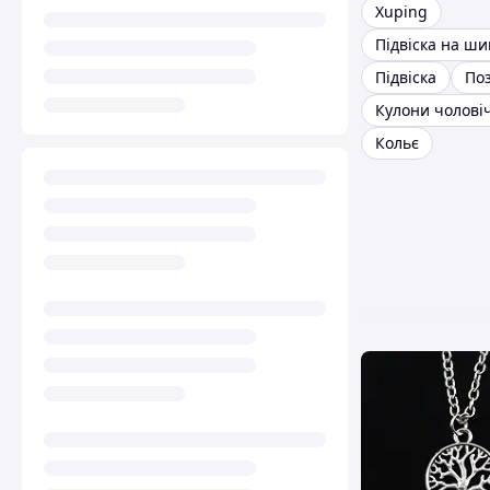
Xuping
Підвіска на ш
Підвіска
По
Кулони чоловіч
Кольє