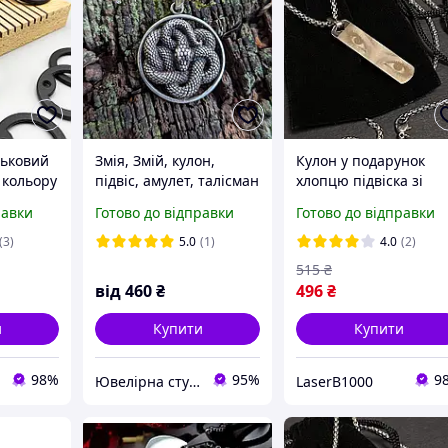
ськовий
Змія, Змій, кулон,
Кулон у подарунок
 кольору
підвіс, амулет, талісман
хлопцю підвіска зі
ст
своїми очима. Кулон
равки
Готово до відправки
Готово до відправки
очі
(3)
5.0
(1)
4.0
(2)
515
₴
від
460
₴
496
₴
и
Купити
Купити
98%
95%
9
Ювелірна студія BeLegend
LaserB1000