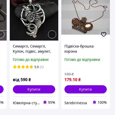
Симаргл, Семаргл,
Підвіска-брошка
Кулон, підвіс, амулет,
корона
талісман, бронза,
Готово до відправки
Готово до відправки
/
срібло 925, золото 585
д
5.0
(1)
199
₴
від
590
₴
179
.10
₴
Купити
Купити
8%
95%
100%
Ювелірна студія BeLegend
Serebrinessa