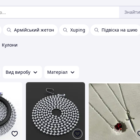
Знайти
Армійський жетон
Xuping
Підвіска на шию
Кулони
Вид виробу
Матеріал