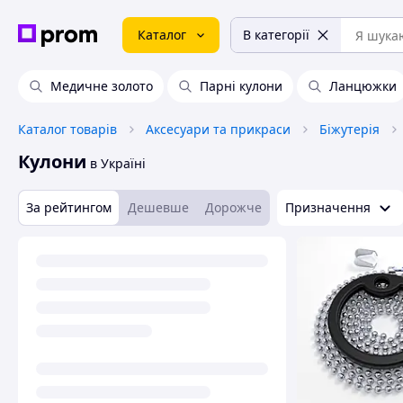
Каталог
В категорії
Медичне золото
Парні кулони
Ланцюжки
Каталог товарів
Аксесуари та прикраси
Біжутерія
Кулони
в Україні
За рейтингом
Дешевше
Дорожче
Призначення