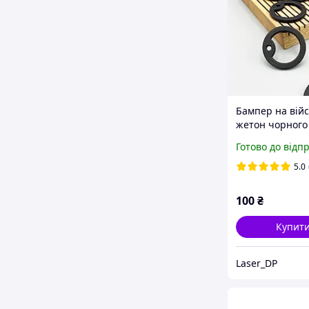
Бампер на вій
жетон чорного
надійний захи
Готово до відп
вашого жетона
5.0
100
₴
Купит
Laser_DP