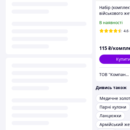
Набір (комплек
військового же
кліпса, бампер 
В наявності
ланцюжок 60 с
4.6
115
₴/компл
Купит
ТОВ "Компанія Темпер"
Дивись також
Медичне золо
Парні кулони
Ланцюжки
Армійський же