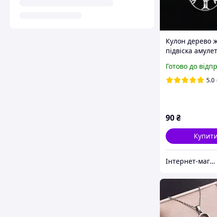
Кулон дерево 
підвіска амуле
знак античний
Готово до відп
фільму Диверг
5.0
90
₴
Купит
Інтернет-магазин "Vegvisir"