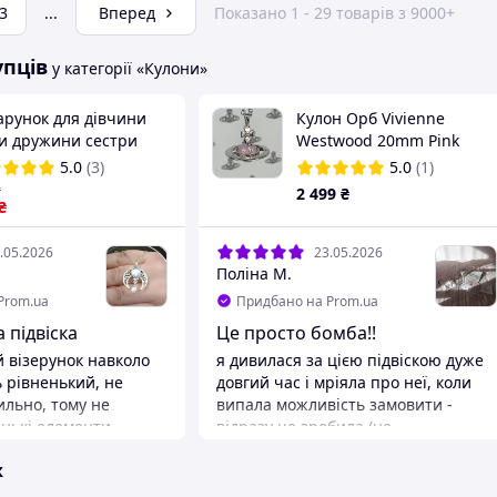
3
...
Вперед
Показано 1 - 29 товарів з 9000+
упців
у категорії «Кулони»
арунок для дівчини
Кулон Орб Vivienne
и дружини сестри
Westwood 20mm Pink
н із місячним
вів'єн вествуд Рожевий
5.0
(3)
5.0
(1)
енем лунниця підвіска
₴
2 499
₴
ланцюжку в коробочці
₴
.05.2026
23.05.2026
Поліна М.
Prom.ua
Придбано на Prom.ua
 підвіска
Це просто бомба!!
 візерунок навколо
я дивилася за цією підвіскою дуже
ь рівненький, не
довгий час і мріяла про неї, коли
ильно, тому не
випала можливість замовити -
енькі елементи
відразу це зробила (не
но, не відпадають,
пожалкувала). ДУЖЕ гарна
ж
, переливається. Є
комплектація, багато подарунків,
зора бульбашка під
СТІКЕРИ З НАНАМИ😭 зручний