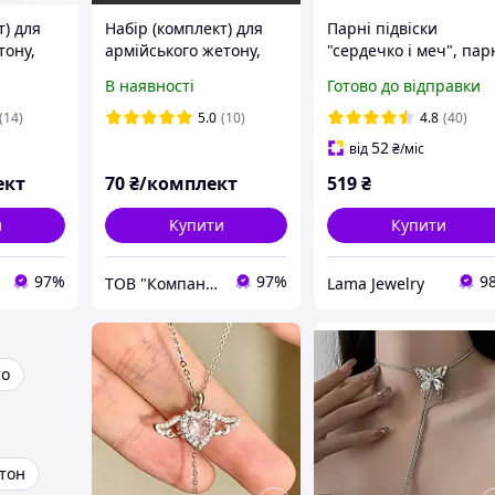
т) для
Набір (комплект) для
Парні підвіски
тону,
армійського жетону,
"сердечко і меч", пар
і
кліпса + ланцюжок 60
підвіски з сердечком 
В наявності
Готово до відправки
м*3 мм
см*3 мм
мечем, підвіски
дружби, кулон, кольє
(14)
5.0
(10)
4.8
(40)
52
від
₴
/міс
ект
70
₴/комплект
519
₴
и
Купити
Купити
97%
97%
9
ТОВ "Компанія Темпер"
Lama Jewelry
то
тон