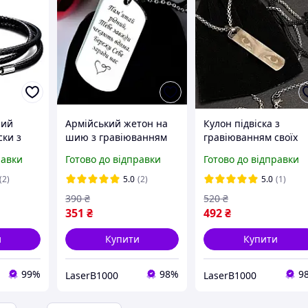
ний
Армійський жетон на
Кулон підвіска з
ски з
шию з гравіюванням
гравіюванням своїх
вжина 55
військовому/
очей / Кулон з очима
равки
Готово до відправки
Готово до відправки
мм
військовому жетону з
на подарунок хлопцю
написом / жетон на
Кулон в подарунок пі
(2)
5.0
(2)
5.0
(1)
замовлення
замовлення
390
₴
520
₴
351
₴
492
₴
и
Купити
Купити
99%
98%
9
LaserB1000
LaserB1000