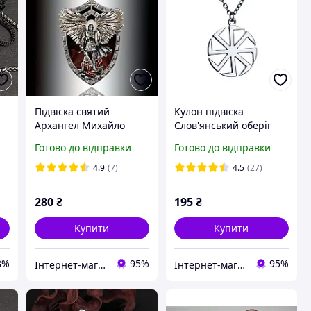
Підвіска святий
Кулон підвіска
Архангел Михайло
Слов'янський оберіг
захисти мене кулон
коловрат із зіркою Русі
Готово до відправки
Готово до відправки
щит амулет оберіг
амулет талісман
символ слов'ян
4.9
(7)
4.5
(27)
280
₴
195
₴
Купити
Купити
8%
95%
95%
Інтернет-магазин "Vegvisir"
Інтернет-магазин "Vegvisir"