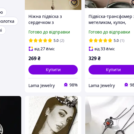
ию
Ніжна підвіска з
Підвіска-трансфомер 
золотка
сердечком з
метеликом, кулон,
мультфільму "барбі",
кольє, ланцюжок з
і
Готово до відправки
Готово до відправки
підвіска з сердечком і
метеликом, підвіска
крильцями, кольє з
протяжка з метелико
5.0
(2)
5.0
(1)
сердечком, кулон,
27
33
від
₴
/міс
від
₴
/міс
ланцюжок
269
₴
329
₴
Купити
Купити
98%
9
Lama Jewelry
Lama Jewelry