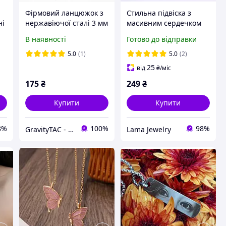
Фірмовий ланцюжок з
Стильна підвіска з
ні
нержавіючої сталі 3 мм
масивним сердечком
і
"Tsvite Teren", кольє з
В наявності
Готово до відправки
сердечком, кулон,
підвіска, ланцюжок
5.0
(1)
5.0
(2)
25
від
₴
/міс
175
₴
249
₴
Купити
Купити
8%
100%
98%
GravityTAC - Індивідуальні подарунки з гравіюванням та термодруком
Lama Jewelry