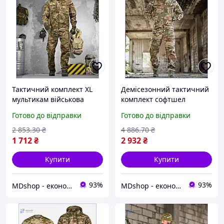
Тактичний комплект XL
Демісезонний тактичний
мультикам військова
комплект софтшел
форма одяг для
мультикам XXXL військова
Готово до відправки
Готово до відправки
захисників камуфляжний
польова форма одяг для
армійський костюм
ЗСУ МШоп1
2 853
.30
₴
4 886
.70
₴
МШоп1
1 712
₴
2 932
₴
Купити
Купити
93%
93%
MDshop - економія поруч
MDshop - економія поруч