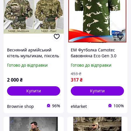
Весняний армійський
EM Футболка Camotec
кітель мультикам, піксель
бавовняна Eco Gen 3.0
ЗСУ. Тактична форма
зелений камуфляж для
Готово до відправки
Готово до відправки
Військовий одяг (арт.
літа військова форма
14260-1)
охоронна одяг MAR_K
453
₴
2 000
₴
317
₴
Купити
Купити
96%
100%
Brownie shop
eMarket