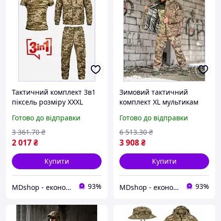
Тактичний комплект 3в1
Зимовий тактичний
піксель розміру XXXL
комплект XL мультикам
військова польова форма
софтшелл військова
Готово до відправки
Готово до відправки
одяг для тренувань
форма ЗСУ польовий одяг
камуфляж МШоп1
для захисників МШоп1
3 361
.70
₴
6 513
.30
₴
2 017
₴
3 908
₴
Купити
Купити
93%
93%
MDshop - економія поруч
MDshop - економія поруч