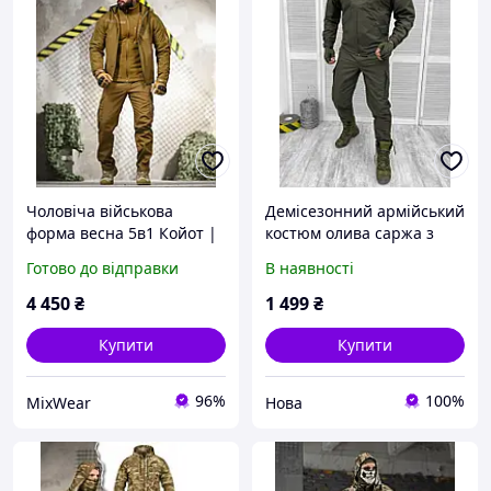
Чоловіча військова
Демісезонний армійський
форма весна 5в1 Койот |
костюм олива саржа з
Комплект одягу для армії
відстібним капюшоном,
Готово до відправки
В наявності
весна 5 в 1 Койот
військова форма хакі
тактичний одяг для
4 450
₴
1 499
₴
полігону
Купити
Купити
96%
100%
MixWear
Нова