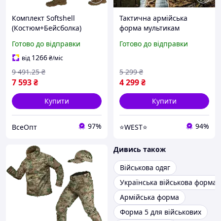
Комплект Softshell
Тактична армійська
(Костюм+Бейсболка)
форма мультикам
Multicam (8358), L,
чоловіча військова форма
Готово до відправки
Готово до відправки
Військова форма,
польовий одяг для
Тактичний одяг,
військовослужбовців ЗСУ
1266
від
₴
/міс
Чоловічий, Весна/Осінь
WEST
9 491
.25
₴
5 299
₴
7 593
₴
4 299
₴
Купити
Купити
97%
94%
ВсеОпт
⭐️WEST⭐️
Дивись також
Військова одяг
Українська військова форма
Армійська форма
Форма 5 для військових