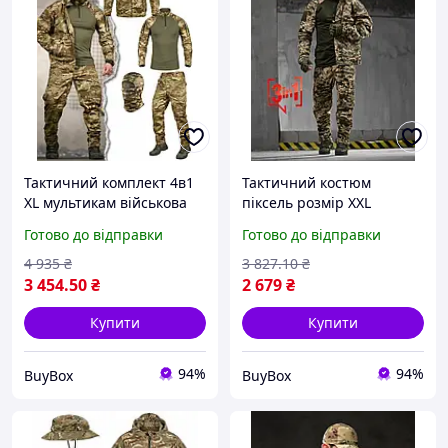
Тактичний комплект 4в1
Тактичний костюм
XL мультикам військова
піксель розмір XXL
форма одяг для ЗСУ
комплект куртка штани
Готово до відправки
Готово до відправки
камуфляжний костюм
убакс військова форма
убакс балаклава
одяг для військових
4 935
₴
3 827
.10
₴
3 454
.50
₴
2 679
₴
Купити
Купити
94%
94%
BuyBox
BuyBox