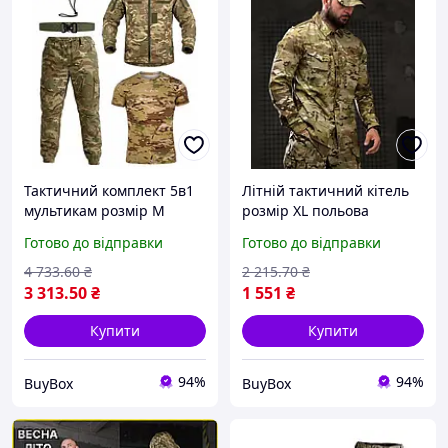
Тактичний комплект 5в1
Літній тактичний кітель
мультикам розмір M
розмір XL польова
військова форма для ЗСУ
сорочка військова форма
Готово до відправки
Готово до відправки
одяг для полювання та
одяг для полювання
риболовлі польовий
страйкболу рипстоп
4 733
.60
₴
2 215
.70
₴
3 313
.50
₴
1 551
₴
Купити
Купити
94%
94%
BuyBox
BuyBox