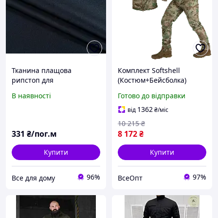
Тканина плащова
Комплект Softshell
рипстоп для
(Костюм+Бейсболка)
спецодягання військової
Multicam (8358), XXXL,
В наявності
Готово до відправки
форми курток верхнього
Військова форма,
одягу темно-синій
Тактичний одяг, 3-й
1362
від
₴
/міс
захисний шар
10 215
₴
331
₴/пог.м
8 172
₴
Купити
Купити
96%
97%
Все для дому
ВсеОпт