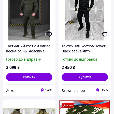
Тактичний костюм олива
Тактичний костюм Tower
весна-осінь, чоловіча
Black весна-літо.
військова форма оливи,
Військова форма чорна.
Готово до відправки
Готово до відправки
армійський одяг для
Армійський одяг (арт.
військових зсу
14255)
3 099
₴
2 450
₴
Купити
Купити
94%
96%
Аякс
Brownie shop