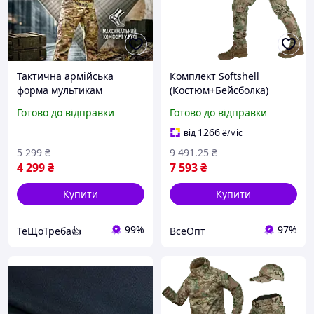
Тактична армійська
Комплект Softshell
форма мультикам
(Костюм+Бейсболка)
чоловіча військова форма
Multicam (8358), XXL,
Готово до відправки
Готово до відправки
польовий одяг для
військова форма,
військовослужбовців ЗСУ
тактичний одяг,
1266
від
₴
/міс
TST
вологостійкість,
5 299
₴
9 491
.25
₴
зберігання тепла
4 299
₴
7 593
₴
Купити
Купити
99%
97%
ТеЩоТреба👍
ВсеОпт