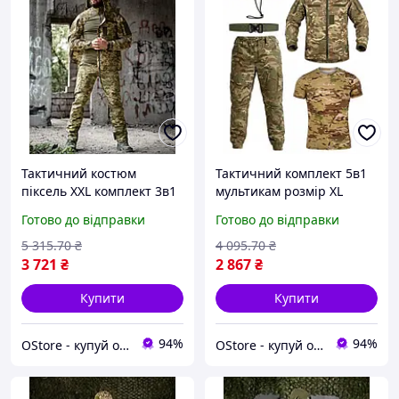
Тактичний костюм
Тактичний комплект 5в1
піксель XXL комплект 3в1
мультикам розмір XL
штани куртка убакс
військова форма одяг для
Готово до відправки
Готово до відправки
військова форма одяг для
полювання риболовлі та
військових ЗСУ
туризму
5 315
.70
₴
4 095
.70
₴
3 721
₴
2 867
₴
Купити
Купити
94%
94%
OStore - купуй онлайн!
OStore - купуй онлайн!