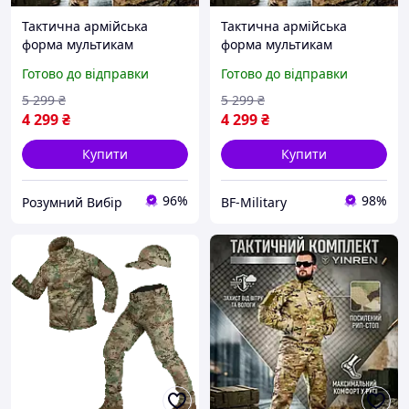
Тактична армійська
Тактична армійська
форма мультикам
форма мультикам
чоловіча військова форма
чоловіча військова форма
Готово до відправки
Готово до відправки
польовий одяг для
польовий одяг для
військовослужбовців ЗСУ
військовослужбовців ЗСУ
5 299
₴
5 299
₴
Р/В
BAGS
4 299
₴
4 299
₴
Купити
Купити
96%
98%
Розумний Вибір
BF-Military