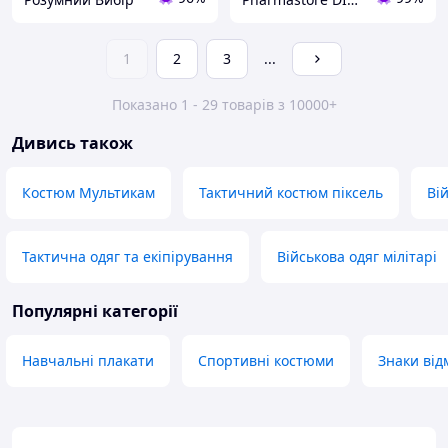
1
2
3
...
Показано 1 - 29 товарів з 10000+
Дивись також
Костюм Мультикам
Тактичний костюм піксель
Ві
Тактична одяг та екіпірування
Військова одяг мілітарі
Популярні категорії
Навчальні плакати
Спортивні костюми
Знаки від