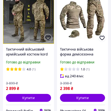
Тактичний військовий
Тактична військова
армійський костюм kord
форма демісезонна
піксель одяг для
multicam мультикам
Готово до відправки
Готово до відправки
військовослужбовців зсу
бойовий костюм
літня військова форма Р/В
тактичний одяг ЗСУ з
4.0
(1)
1.0
(1)
наколінниками + кепка
240
від
₴
/міс
3 899
₴
3 398
₴
2 899
₴
2 398
₴
Купити
Купити
96%
99%
Розумний Вибір
Pharmastore DISCOUNT