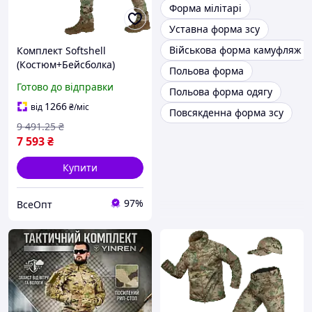
Форма мілітарі
Уставна форма зсу
Військова форма камуфляж
Комплект Softshell
(Костюм+Бейсболка)
Польова форма
Multicam (8358), XL,
Готово до відправки
Польова форма одягу
Військова форма,
Тактичний одяг, Весна/
1266
від
₴
/міс
Повсякденна форма зсу
Осінь/Зима
9 491
.25
₴
7 593
₴
Купити
97%
ВсеОпт