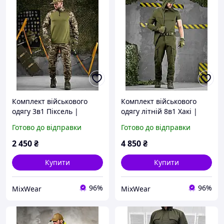
Комплект військового
Комплект військового
одягу 3в1 Піксель |
одягу літній 8в1 Хакі |
Військова форма Зсу
Літня військова форма
Готово до відправки
Готово до відправки
Піксель убакс штани і
легка Олива
кепка
2 450
₴
4 850
₴
Купити
Купити
96%
96%
MixWear
MixWear