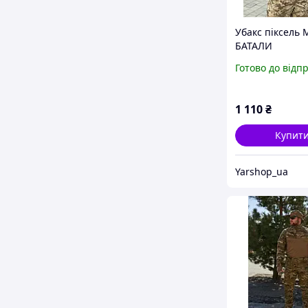
Убакс піксель 
БАТАЛИ
Готово до відп
1 110
₴
Купит
Yarshop_ua