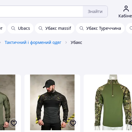
Знайти
Кабіне
от
Ubacs
Убакс massif
Убакс Туреччина
Тактичний і формений одяг
Убакс