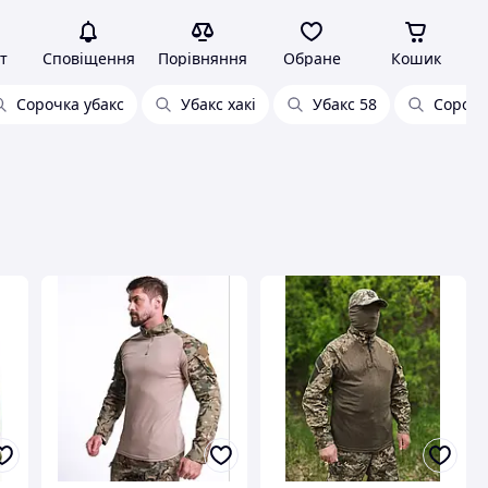
т
Сповіщення
Порівняння
Обране
Кошик
Сорочка убакс
Убакс хакі
Убакс 58
Сорочка