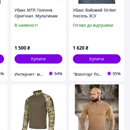
Убакс МТР. Гоління.
Убакс бойовий Striker
Оригінал. Мультикам
піксель ЗСУ
)
В наявності
Готово до відправки
1 500
₴
1 620
₴
Купити
Купити
6%
94%
95%
Интернет- магазин "Легион"
"Воєнторг Роздріб/Опт": На варті вашої безпеки!