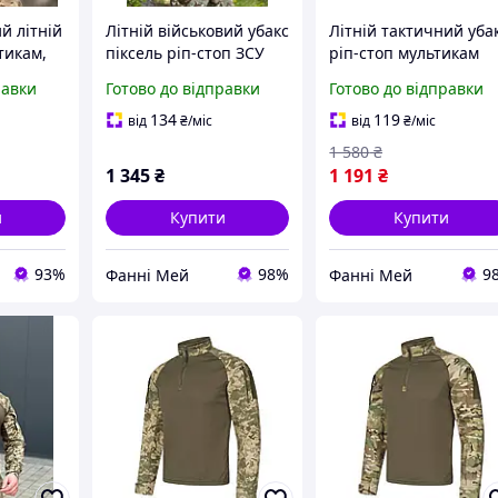
й літній
Літній військовий убакс
Літній тактичний уба
тикам,
піксель ріп-стоп ЗСУ
ріп-стоп мультикам
кова
зручна тактична
чоловіча військова
равки
Готово до відправки
Готово до відправки
армійська сорочка
польова сорочка
ський
Coolmax
134
119
від
₴
/міс
від
₴
/міс
 зсу
1 580
₴
1 345
₴
1 191
₴
и
Купити
Купити
93%
98%
9
Фанні Мей
Фанні Мей