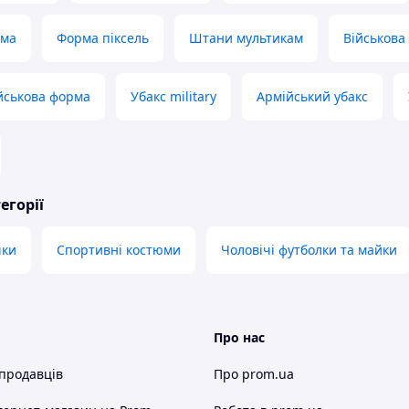
рма
Форма піксель
Штани мультикам
Військова
йськова форма
Убакс military
Армійський убакс
егорії
чки
Спортивні костюми
Чоловічі футболки та майки
Про нас
 продавців
Про prom.ua