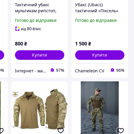
Тактичний убакс
Убакс (Ubacs)
-
мультикам рипстоп,
тактичний «Піксель»
Військова бойова
(Coolmax)
Готово до відправки
Готово до відправки
сорочка мультикам
рипстоп
80
від
₴
/міс
800
₴
1 500
₴
Купити
Купити
9%
97%
96%
Інтернет - магазин " Закупка онлайн "
Chameleon CV