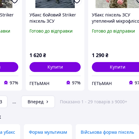
Striker
Убакс бойовий Striker
Убакс піксель ЗСУ
піксель ЗСУ
утеплений мікрофліс
равки
Готово до відправки
Готово до відправки
1 620
₴
1 290
₴
и
Купити
Купити
97%
97%
9
ГЕТЬМАН
ГЕТЬМАН
3
...
Вперед
Показано 1 - 29 товарів з 9000+
ж
а убакс
Форма мультикам
Військова форма піксель