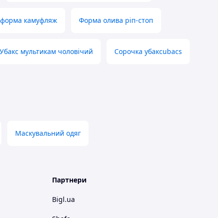
 форма камуфляж
Форма олива ріп-стоп
Убакс мультикам чоловічий
Сорочка убаксubacs
Маскувальний одяг
Партнери
Bigl.ua