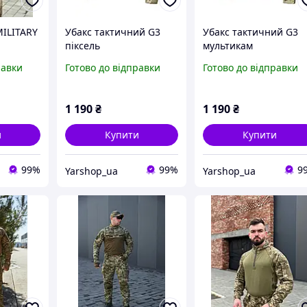
MILITARY
Убакс тактичний G3
Убакс тактичний G3
піксель
мультикам
равки
Готово до відправки
Готово до відправки
1 190
₴
1 190
₴
и
Купити
Купити
99%
99%
9
Yarshop_ua
Yarshop_ua