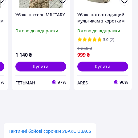
Убакс піксель MILITARY
Убакс потоотводящий
ом
мультикам з коротким
рукавом, Бойова
Готово до відправки
Готово до відправки
сорочка під плитоноску
бронежилет мультикам
5.0
(2)
1 250
₴
1 140
₴
999
₴
Купити
Купити
7%
97%
96%
ГЕТЬМАН
ARES
Тактичні бойові сорочки УБАКС UBACS