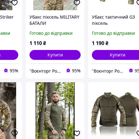
Striker
Убакс піксель MILITARY
Убакс тактичний G3
БАТАЛИ
піксель
равки
Готово до відправки
Готово до відправки
1 110
₴
1 190
₴
и
Купити
Купити
95%
95%
9
"Воєнторг Роздріб/Опт": На варті вашої безпеки!
"Воєнторг Роздріб/Опт": На варті вашої безпеки!