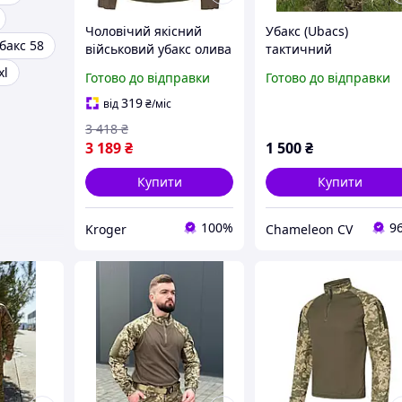
Чоловічий якісний
Убакс (Ubacs)
бакс 58
військовий убакс олива
тактичний
ріп стоп Helikon-Tex
«Мультикам» (Coolmax
xl
Готово до відправки
Готово до відправки
319
від
₴
/міс
3 418
₴
3 189
₴
1 500
₴
Купити
Купити
100%
9
Kroger
Chameleon CV