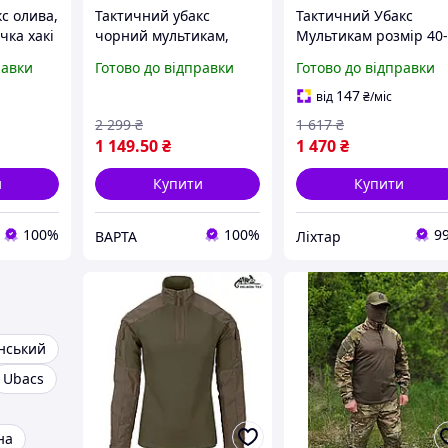
с олива,
Тактичний убакс
Тактичний Убакс
чка хакі
чорний мультикам,
Мультикам розмір 40
ськова
армійський убакс ЗСУ з
42 XS [MG33-liht]
равки
Готово до відправки
Готово до відправки
зсу
довгим рукавом,
бойова сорочка
147
від
₴
/міс
чорний мультикам
2 299
₴
1 617
₴
1 149
.50
₴
1 470
₴
и
Купити
Купити
100%
100%
9
ВАРТА
Ліхтар
нський
Ubacs
на