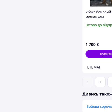
Убакс бойовий 
мультикам
Готово до відп
1 700
₴
Купит
ГЕТЬМАН
1
2
Дивись тако
Бойова сорочк