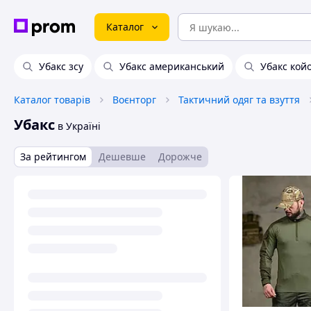
Каталог
Убакс зсу
Убакс американський
Убакс кой
Каталог товарів
Воєнторг
Тактичний одяг та взуття
Убакс
в Україні
За рейтингом
Дешевше
Дорожче