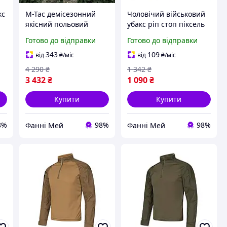
кс
M-Tac демісезонний
Чоловічий військовий
якісний польовий
убакс ріп стоп піксель
військовий убакс
ЗСУ
Готово до відправки
Готово до відправки
піксель ЗСУ ММ14
343
109
від
₴
/міс
від
₴
/міс
4 290
₴
1 342
₴
3 432
₴
1 090
₴
Купити
Купити
8%
98%
98%
Фанні Мей
Фанні Мей