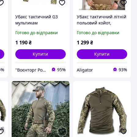
Убакс тактичний G3
Убакс тактичний літній
мультикам
польовий койот,
чоловіча військова
Готово до відправки
Готово до відправки
бойова сорочка,
армійський убакс койот
1 190
₴
1 299
₴
зсу
Купити
Купити
5%
95%
93%
"Воєнторг Роздріб/Опт": На варті вашої безпеки!
Aligator