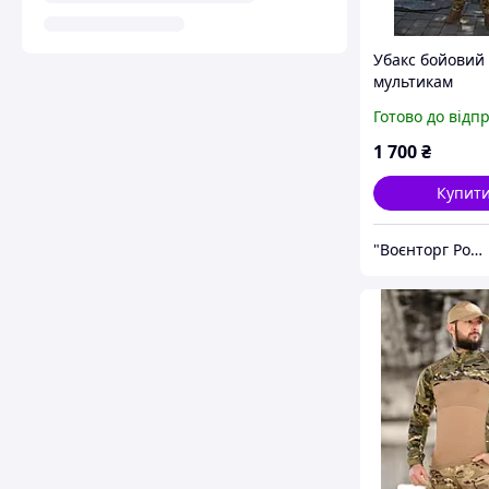
Убакс бойовий 
мультикам
Готово до відп
1 700
₴
Купит
"Воєнторг Роздріб/Опт": На варті вашої безпеки!