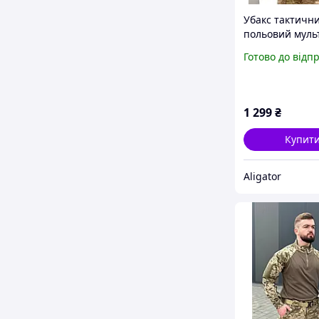
Убакс тактични
польовий муль
чоловіча війсь
Готово до відп
бойова
сорочка,армій
убакс камуфляж
1 299
₴
Купит
Aligator