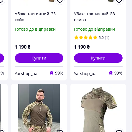
Убакс тактичний G3
Убакс тактичний G3
койот
олива
Готово до відправки
Готово до відправки
5.0
(1)
1 190
₴
1 190
₴
Купити
Купити
9%
99%
99%
Yarshop_ua
Yarshop_ua