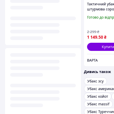
Тактичний убак
штурмова соро
з рукавом, вій
Готово до відп
сорочка олива 
2 299
₴
1 149
.50
₴
Купит
ВАРТА
Дивись також
Убакс зсу
Убакс америка
Убакс койот
Убакс massif
Убакс Туреччи