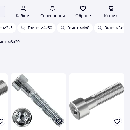
Кабінет
Сповіщення
Обране
Кошик
т м3х5
Гвинт м4х50
Гвинт м4х8
Винт м3х16
инт м3х20