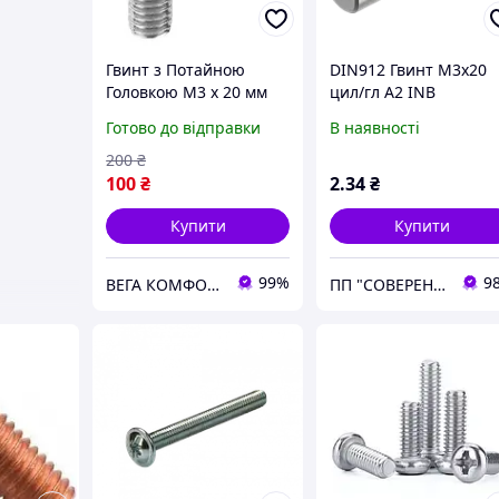
Гвинт з Потайною
DIN912 Гвинт М3х20
Головкою М3 х 20 мм
цил/гл А2 INB
PH Набір 100 шт ЦБ
Готово до відправки
В наявності
DIN 965
200
₴
100
₴
2
.34
₴
Купити
Купити
99%
9
ВЕГА КОМФОРТ
ПП "СОВЕРЕН ГРУП"