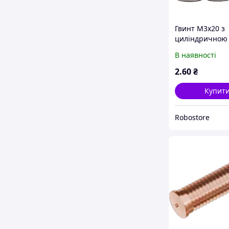
Гвинт М3х20 з
циліндричною
головкою та
В наявності
внутрішнім
шестигранник
2
.60
₴
Купит
Robostore