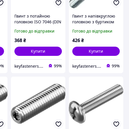
Гвинт з потайною
Гвинт з напівкруглою
головкою ISO 7046 (DIN
головкою з буртиком
965) М3х20 Metalvis к.
DIN 967 М3х20 Metalvis
Готово до відправки
Готово до відправки
.8
м. 4.8 цинк білий 1000
к. м. 4.6 PZ+SL цинк
шт./пачка
білий 1000 шт./пачка
368
₴
426
₴
Купити
Купити
9%
99%
99%
keyfasteners.com.ua
keyfasteners.com.ua