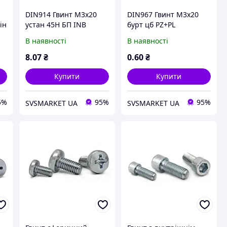
DIN914 Гвинт М3х20
DIN967 Гвинт М3х20
ін
устан 45H БП INB
бурт цб PZ+PL
кон.кін
В наявності
В наявності
8
.07
₴
0
.60
₴
Купити
Купити
5%
95%
95%
SVSMARKET UA
SVSMARKET UA