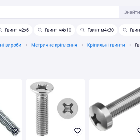
Знайти
Гвинт м2х6
Гвинт м4х10
Гвинт м4х30
Гвин
ні вироби
Метричне кріплення
Кріпильні гвинти
Гв