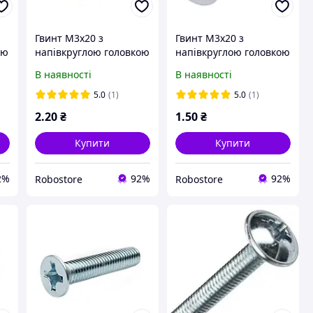
Гвинт М3х20 з
Гвинт М3х20 з
ою
напівкруглою головкою
напівкруглою головкою
і хрестоподібним
і внутрішнім
В наявності
В наявності
шліцом (пластиковий)
шестигранником
5.0
(1)
5.0
(1)
2
.20
₴
1
.50
₴
Купити
Купити
2%
92%
92%
Robostore
Robostore