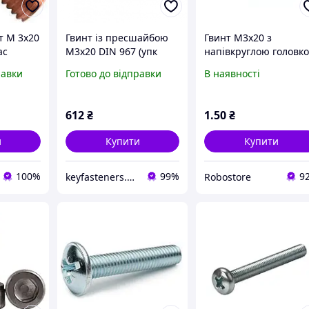
т М 3х20
Гвинт із пресшайбою
Гвинт М3х20 з
ас
М3х20 DIN 967 (упк
напівкруглою головк
1000 шт)
і хрестоподібним
равки
Готово до відправки
В наявності
шліцом
612
₴
1
.50
₴
и
Купити
Купити
100%
99%
9
keyfasteners.com.ua
Robostore