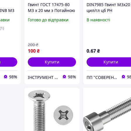
Гвинт ГОСТ 17475-80
DIN7985 Гвинт М3х20
 INB М3
М3 х 20 мм з Потайною
цил/гл цб PH
0 шт 8.8
Головкою PH Набір 100
равки
Готово до відправки
В наявності
шт ЦБ
(1)
200
₴
100
₴
0
.67
₴
и
Купити
Купити
98%
98%
9
ІНСТРУМЕНТ та МЕТИЗИ
ПП "СОВЕРЕН ГРУП"