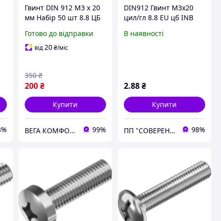
Гвинт DIN 912 М3 х 20
DIN912 Гвинт М3х20
мм Набір 50 шт 8.8 ЦБ
цил/гл 8.8 EU цб INB
INB
Готово до відправки
В наявності
20
від
₴
/міс
350
₴
200
₴
2
.88
₴
Купити
Купити
8%
99%
98%
ВЕГА КОМФОРТ
ПП "СОВЕРЕН ГРУП"