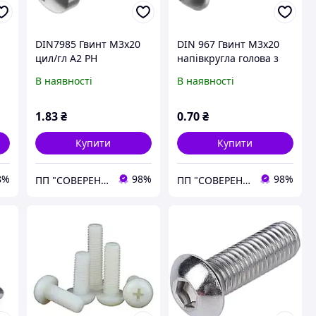
DIN7985 Гвинт М3х20
DIN 967 Гвинт М3х20
цил/гл А2 PH
напівкругла голова з
буртиком ЦБ
В наявності
В наявності
комбінований
хрестоподібний шліц
PZ+PL
1
.83
₴
0
.70
₴
Купити
Купити
8%
98%
98%
ПП "СОВЕРЕН ГРУП"
ПП "СОВЕРЕН ГРУП"