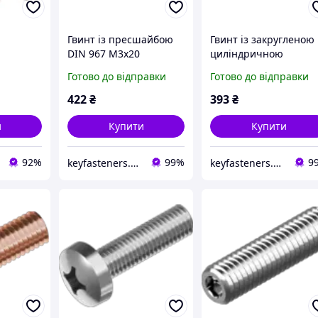
Гвинт із пресшайбою
Гвинт із закругленою
DIN 967 М3х20
циліндричною
1000plus к. м. 4.8 цинк
головкою DIN 7985
Готово до відправки
Готово до відправки
білий (упк 1000 шт)
М3х20 Metalvis к. м. 4
ом
цинк білий 1000 шт./
422
₴
393
₴
пачка
и
Купити
Купити
92%
99%
9
keyfasteners.com.ua
keyfasteners.com.ua