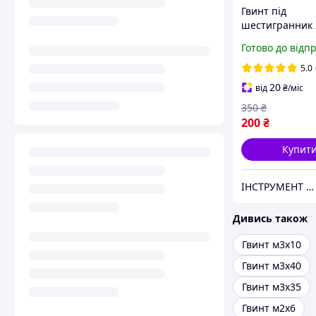
Гвинт під
шестигранник
х 20 мм Набір 5
Готово до відп
ЦБ DIN 912
5.0
20
від
₴
/міс
350
₴
200
₴
Купит
ІНСТРУМЕНТ та МЕТИЗИ
Дивись також
Гвинт м3х10
Гвинт м3х40
Гвинт м3х35
Гвинт м2х6