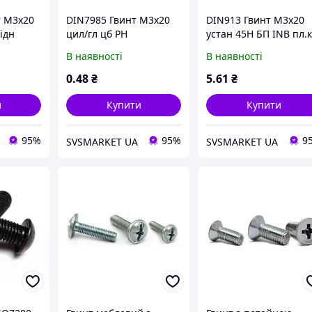
т М3х20
DIN7985 Гвинт М3х20
DIN913 Гвинт М3х20
ідн
цил/гл цб PH
устан 45H БП INB пл.к
В наявності
В наявності
0
.48
₴
5
.61
₴
и
Купити
Купити
95%
95%
9
SVSMARKET UA
SVSMARKET UA