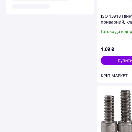
ISO 13918 Гвин
приварний, кл
міцності 4.8,
Готово до відп
обміднений
1
.09
₴
Купит
КРІП МАРКЕТ