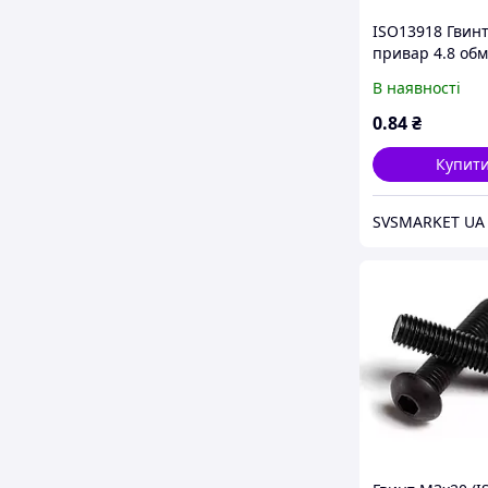
ISO13918 Гвин
привар 4.8 обм
В наявності
0
.84
₴
Купит
SVSMARKET UA