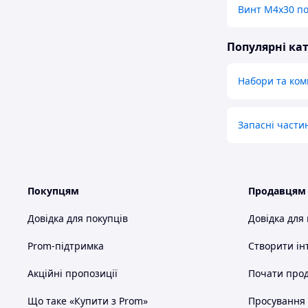
Винт М4х30 п
Популярні кат
Набори та ком
Запасні части
Покупцям
Продавцям
Довідка для покупців
Довідка для
Prom-підтримка
Створити ін
Акційні пропозиції
Почати прод
Що таке «Купити з Prom»
Просування в