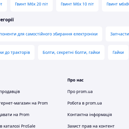
от
Гвинт М6х 20 піт
Гвинт М6х 10 піт
Гвинт м6х8
егорії
поненти для самостійного збирання електроніки
Запчасти
ни до тракторів
Болти, секретні болти, гайки
Гайки
Про нас
 продавців
Про prom.ua
тернет-магазин
на Prom
Робота в prom.ua
авати на Prom
Контактна інформація
 каталозі ProSale
Захист прав на контент