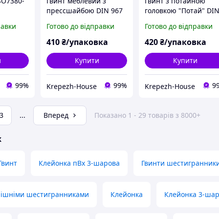
SO7380-
Гвинт меблевий з
Гвинт з потайною
прессшайбою DIN 967
головкою "Потай" DI
(кл.міц.4.8) цб м3х20
965 (кл.міц.4.8) м3х20
равки
Готово до відправки
Готово до відправки
(1000шт)
(1000шт)
410
₴/упаковка
420
₴/упаковка
и
Купити
Купити
99%
99%
9
Krepezh-House
Krepezh-House
3
...
Вперед
Показано 1 - 29 товарів з 8000+
ж
Гвинт
Клейонка пВх 3-шарова
Гвинти шестигранник
трішніми шестигранниками
Клейонка
Клейонка 3-шар