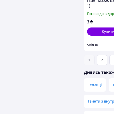
Гвинт М3х20 (I
1)
Готово до відп
3
₴
Купит
SvitOK
1
2
Дивись тако
Теплиці
Гвинти з вну