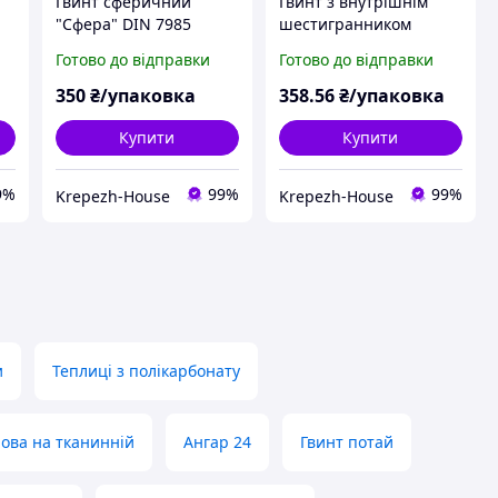
Гвинт сферичний
Гвинт з внутрішнім
N
"Сфера" DIN 7985
шестигранником
(кл.міц.4.8) м3х20
"Імбус" DIN 912
Готово до відправки
Готово до відправки
(1000шт)
(кл.міц.8.8) м3х20
(200шт)
350
₴/упаковка
358
.56
₴/упаковка
Купити
Купити
9%
99%
99%
Krepezh-House
Krepezh-House
и
Теплиці з полікарбонату
ова на тканинній
Ангар 24
Гвинт потай