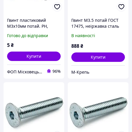
Гвинт пластиковий
Гвинт М3.5 потай ГОСТ
М3х10мм потай. PH,
17475, неіржавка сталь
чорний PA66
Готово до відправки
В наявності
5
₴
888
₴
Купити
Купити
96%
ФОП Місковець О.Г.
М-Крепь