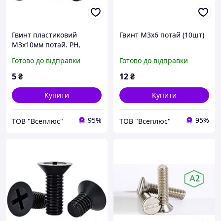
Гвинт пластиковий
Гвинт М3х6 потай (10шт)
М3х10мм потай. PH,
чорний PA66
Готово до відправки
Готово до відправки
5
₴
12
₴
Купити
Купити
95%
95%
ТОВ "Всеплюс"
ТОВ "Всеплюс"