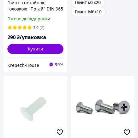
Гвинт м3х20
Гвинт з потайною
головкою "Потай" DIN 965
Гвинт М6х10
(кл.міц.4.8) м3х4 (1000шт)
Готово до відправки
5.0
(2)
290
₴/упаковка
Купити
99%
Krepezh-House