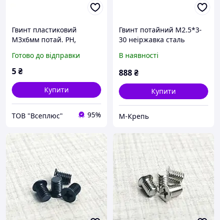
Гвинт пластиковий
Гвинт потайний М2.5*3-
М3х6мм потай. PH,
30 неіржавка сталь
молочний PA66
Готово до відправки
В наявності
5
₴
888
₴
Купити
Купити
95%
ТОВ "Всеплюс"
М-Крепь