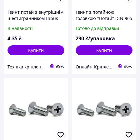
Гвинт потай з внутрішнім
Гвинт з потайною
шестигранником Inbus
головкою "Потай" DIN 965
DIN 7991 М3х20 мм. Білий
(кл.міц.4.8) м3х4 (1000шт)
В наявності
Готово до відправки
цинк
4
.35
₴
290
₴/упаковка
Купити
Купити
99%
96%
Техніка кріплення "Метрекс Київ"
Онлайн-Кріплення