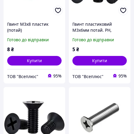
Гвинт М3х8 пластик
Гвинт пластиковий
(потай)
М3х6мм потай. PH,
чорний PA66
Готово до відправки
Готово до відправки
8
₴
5
₴
Купити
Купити
95%
95%
ТОВ "Всеплюс"
ТОВ "Всеплюс"