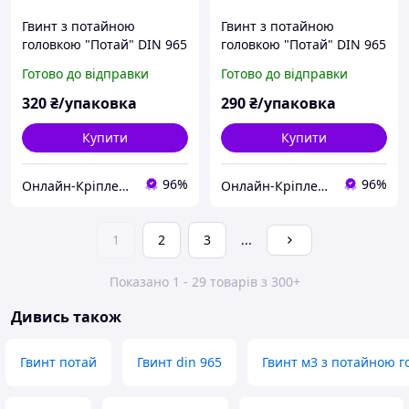
Гвинт з потайною
Гвинт з потайною
головкою "Потай" DIN 965
головкою "Потай" DIN 965
(кл.міц.4.8) м3х5 (1000шт)
(кл.міц.4.8) м3х6 (1000шт)
Готово до відправки
Готово до відправки
320
₴/упаковка
290
₴/упаковка
Купити
Купити
96%
96%
Онлайн-Кріплення
Онлайн-Кріплення
1
2
3
...
Показано 1 - 29 товарів з 300+
Дивись також
Гвинт потай
Гвинт din 965
Гвинт м3 з потайною г