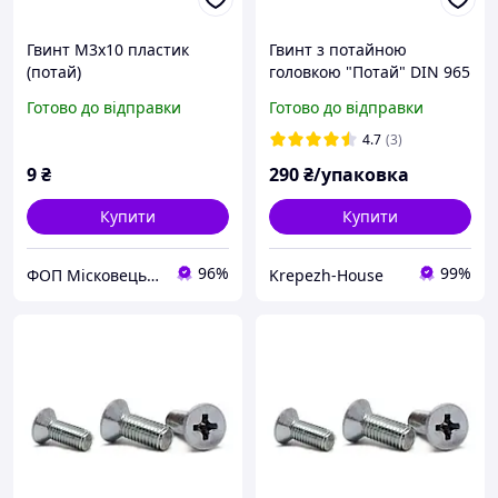
Гвинт М3х10 пластик
Гвинт з потайною
(потай)
головкою "Потай" DIN 965
(кл.міц.4.8) м3х6 (1000шт)
Готово до відправки
Готово до відправки
4.7
(3)
9
₴
290
₴/упаковка
Купити
Купити
96%
99%
ФОП Місковець О.Г.
Krepezh-House