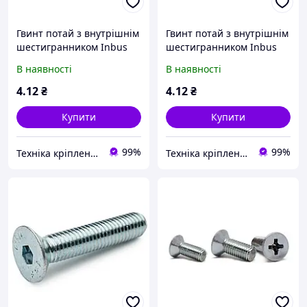
Гвинт потай з внутрішнім
Гвинт потай з внутрішнім
шестигранником Inbus
шестигранником Inbus
DIN 7991 М3х10 мм. Білий
DIN 7991 М3х12 мм. Білий
В наявності
В наявності
цинк
цинк
4
.12
₴
4
.12
₴
Купити
Купити
99%
99%
Техніка кріплення "Метрекс Київ"
Техніка кріплення "Метрекс Київ"