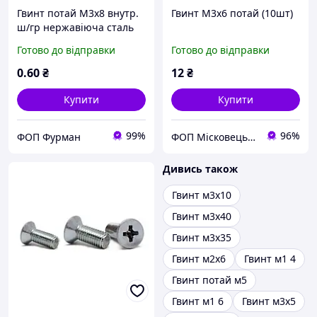
Гвинт потай М3х8 внутр.
Гвинт М3х6 потай (10шт)
ш/гр нержавіюча сталь
А2
Готово до відправки
Готово до відправки
0
.60
₴
12
₴
Купити
Купити
99%
96%
ФОП Фурман
ФОП Місковець О.Г.
Дивись також
Гвинт м3х10
Гвинт м3х40
Гвинт м3х35
Гвинт м2х6
Гвинт м1 4
Гвинт потай м5
Гвинт м1 6
Гвинт м3х5