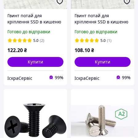
Гвинт потай для
Гвинт потай для
кріплення SSD в кишеню
кріплення SSD в кишеню
М3х5мм 50шт сервер
М3х5мм 50шт сервер
Готово до відправки
Готово до відправки
чорн
хром
5.0
(2)
5.0
(1)
122
.20
₴
108
.10
₴
Купити
Купити
99%
99%
ІскраСервіс
ІскраСервіс