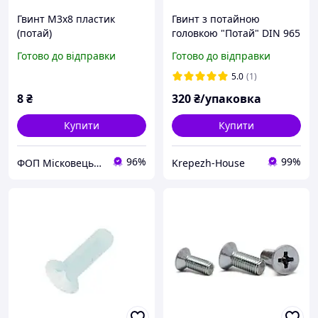
Гвинт М3х8 пластик
Гвинт з потайною
(потай)
головкою "Потай" DIN 965
(кл.міц.4.8) м3х5 (1000шт)
Готово до відправки
Готово до відправки
5.0
(1)
8
₴
320
₴/упаковка
Купити
Купити
96%
99%
ФОП Місковець О.Г.
Krepezh-House