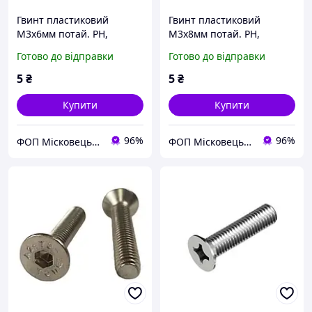
Гвинт пластиковий
Гвинт пластиковий
М3х6мм потай. PH,
М3х8мм потай. PH,
чорний PA66
чорний PA66
Готово до відправки
Готово до відправки
5
₴
5
₴
Купити
Купити
96%
96%
ФОП Місковець О.Г.
ФОП Місковець О.Г.