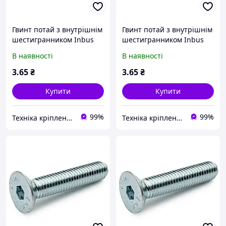
Гвинт потай з внутрішнім
Гвинт потай з внутрішнім
шестигранником Inbus
шестигранником Inbus
DIN 7991 М3х6 мм. Білий
DIN 7991 М3х8 мм. Білий
В наявності
В наявності
цинк
цинк
3
.65
₴
3
.65
₴
Купити
Купити
99%
99%
Техніка кріплення "Метрекс Київ"
Техніка кріплення "Метрекс Київ"