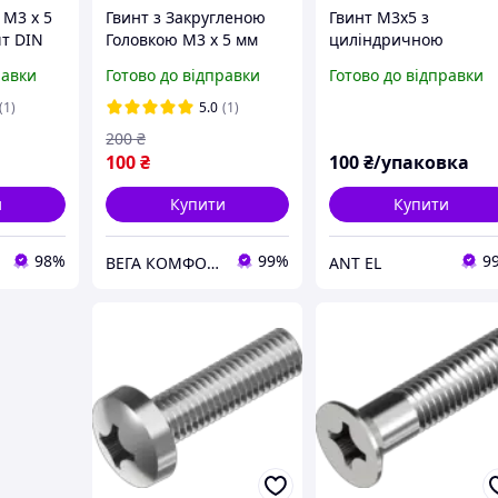
 М3 х 5
Гвинт з Закругленою
Гвинт М3х5 з
шт DIN
Головкою М3 х 5 мм
циліндричною
c
Набір 100 шт ЦБ PН
головкою і внутрішні
равки
Готово до відправки
Готово до відправки
Spec DIN 7985
шестигранником (HE
2.5) нерж. 50шт
(1)
5.0
(1)
200
₴
100
₴
100
₴/упаковка
и
Купити
Купити
98%
99%
9
ВЕГА КОМФОРТ
ANT EL