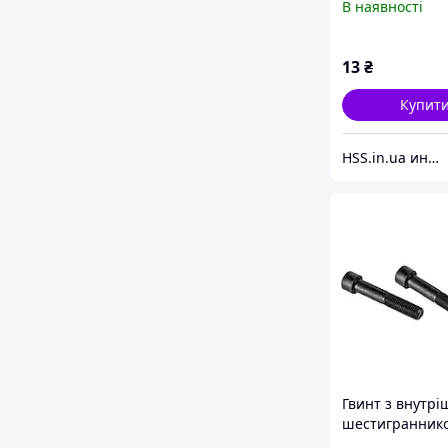
В наявності
13
₴
Купит
HSS.in.ua интернет магазин деревообрабатывающего инструмента
Гвинт з внутрі
шестигранник
"Імбус" DIN 91