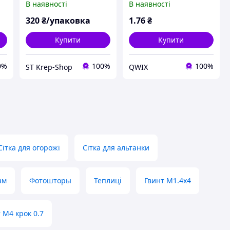
В наявності
В наявності
шестигранник,
нержавіюча сталь А2
320
₴/упаковка
1
.76
₴
Купити
Купити
0%
100%
100%
ST Krep-Shop
QWIX
Сітка для огорожі
Сітка для альтанки
зм
Фотошторы
Теплиці
Гвинт М1.4х4
 М4 крок 0.7