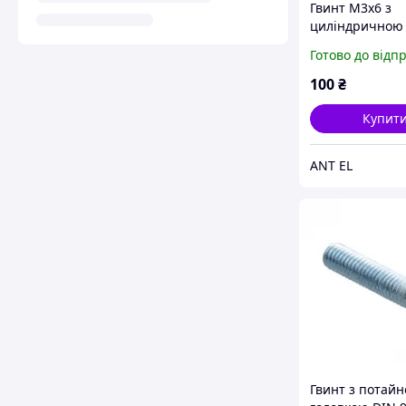
Гвинт М3х6 з
циліндричною
головкою і вну
Готово до відп
шестигранник
(2.5мм) чорни
100
₴
Купит
ANT EL
Гвинт з потай