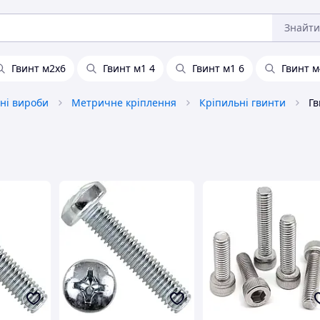
Знайти
Гвинт м2х6
Гвинт м1 4
Гвинт м1 6
Гвинт м
ні вироби
Метричне кріплення
Кріпильні гвинти
Гв