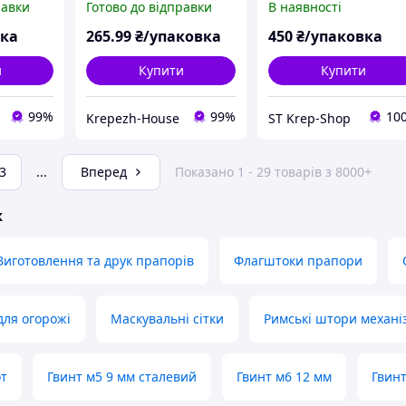
равки
Готово до відправки
В наявності
п м3х5
м3х5 (100шт)
вка
265
.99
₴/упаковка
450
₴/упаковка
и
Купити
Купити
99%
99%
10
Krepezh-House
ST Krep-Shop
3
...
Вперед
Показано 1 - 29 товарів з 8000+
ж
Виготовлення та друк прапорів
Флагштоки прапори
для огорожі
Маскувальні сітки
Римські штори механі
от
Гвинт м5 9 мм сталевий
Гвинт м6 12 мм
Гвинт