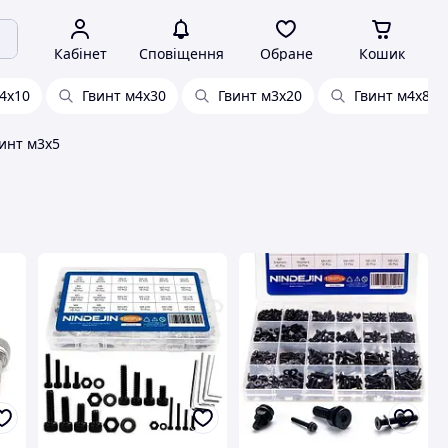
Кабінет
Сповіщення
Обране
Кошик
4х10
Гвинт м4х30
Гвинт м3х20
Гвинт м4х8
инт м3х5