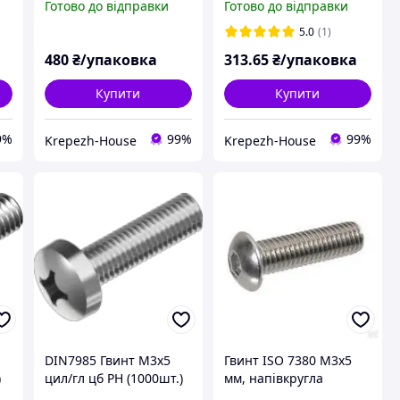
Готово до відправки
Готово до відправки
(1000шт)
(кл.міц.8.8) м3х5
(100шт)
5.0
(1)
480
₴/упаковка
313
.65
₴/упаковка
Купити
Купити
9%
99%
99%
Krepezh-House
Krepezh-House
DIN7985 Гвинт М3х5
Гвинт ISO 7380 М3х5
)
цил/гл цб PH (1000шт.)
мм, напівкругла
головка, внутрішній