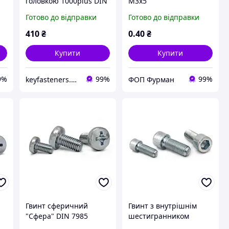
головкою 1000plus DIN
М3х5
7985 М3х5 к. м. 4.8
Готово до відправки
Готово до відправки
цинк білий 1000 шт./
/
партія (2 упк. по 500
410
₴
0
.40
₴
т)
шт.)
Купити
Купити
9%
99%
99%
keyfasteners.com.ua
ФОП Фурман
Гвинт сферичний
Гвинт з внутрішнім
N
"Сфера" DIN 7985
шестигранником
(кл.міц.4.8) м3х5
"Імбус" DIN 912