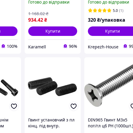
Готово до відправки
Готово до відправки
М4 М5 1060шт гайки
(1000шт)
шайби ключі сталь
5.0
(1)
1 168
.02
₴
вуглецева кейс
934
.42
₴
320
₴/упаковка
19.2х13.2х2.2
и
Купити
Купити
100%
96%
9
Karamell
Krepezh-House
шнім
Гвинт установчий з пл
DIN965 Гвинт М3х5
ом
кінц. під внутр.
пот/гл цб PH (1000шт.
2
шестигр. DIN 913 ф