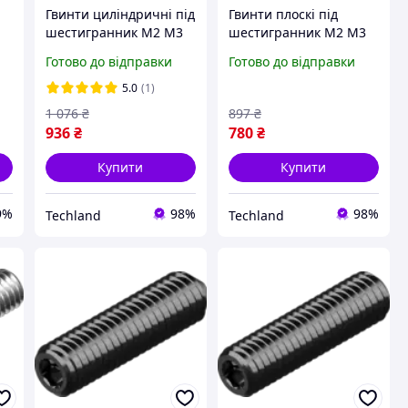
Гвинти циліндричні під
Гвинти плоскі під
шестигранник М2 М3
шестигранник М2 М3
м
М4 М5, 1060 шт, набір
М4 М5, 1060 шт, набір
Готово до відправки
Готово до відправки
X
з гайками, вуглецева
з гайками, вуглецева
сталь, кейс
сталь, 19.2х13.2х2.2 см
5.0
(1)
19.2х13.2х2.2 см
1 076
₴
897
₴
936
₴
780
₴
Купити
Купити
9%
98%
98%
Techland
Techland