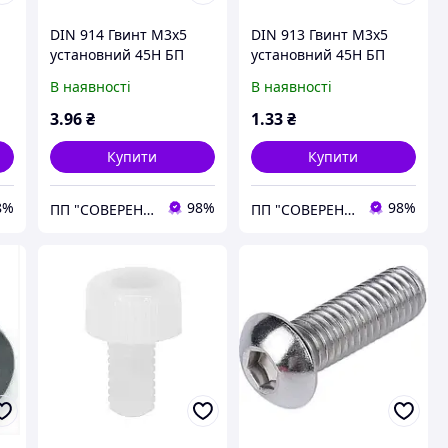
DIN 914 Гвинт М3х5
DIN 913 Гвинт М3х5
установний 45H БП
установний 45H БП
внутрішній 6-гранник
внутрішній 6-гранник
В наявності
В наявності
INB. з конічним кінцем
INB.з плоским кінцем
3
.96
₴
1
.33
₴
Купити
Купити
8%
98%
98%
ПП "СОВЕРЕН ГРУП"
ПП "СОВЕРЕН ГРУП"