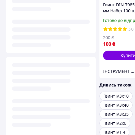
Гвинт DIN 7985
мм Набір 100 
7985 ЦБ PН Spe
Готово до відп
5.0
200
₴
100
₴
Купит
ІНСТРУМЕНТ та МЕТИЗИ
Дивись також
Гвинт м3х10
Гвинт м3х40
Гвинт м3х35
Гвинт м2х6
Гвинт м1 4