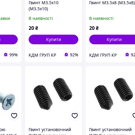
Гвинт М3.5х10
Гвинт М3.5х8 (М3.5х8)
(М3.5х10)
трішнім
равки
В наявності
В наявності
ом
й 50шт
20
₴
20
₴
и
Купити
Купити
99%
92%
9
КДМ ГРУП КР
КДМ ГРУП КР
ною
Гвинт установочний
Гвинт установочний