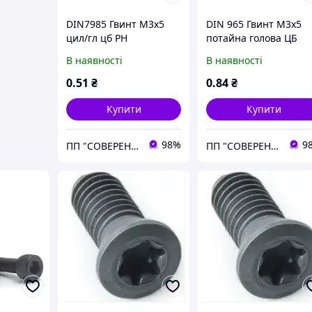
DIN7985 Гвинт М3х5
DIN 965 Гвинт М3х5
цил/гл цб PH
потайна голова ЦБ
хрестоподібний шліц
В наявності
В наявності
PH
0
.51
₴
0
.84
₴
Купити
Купити
98%
9
ПП "СОВЕРЕН ГРУП"
ПП "СОВЕРЕН ГРУП"