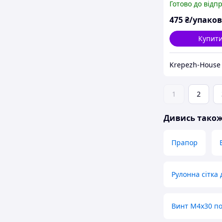
Готово до відп
(кл.міц.12.9) б
(100шт)
475
₴/упако
Купит
Krepezh-House
1
2
Дивись тако
Прапор
Рулонна сітка 
Винт М4х30 п