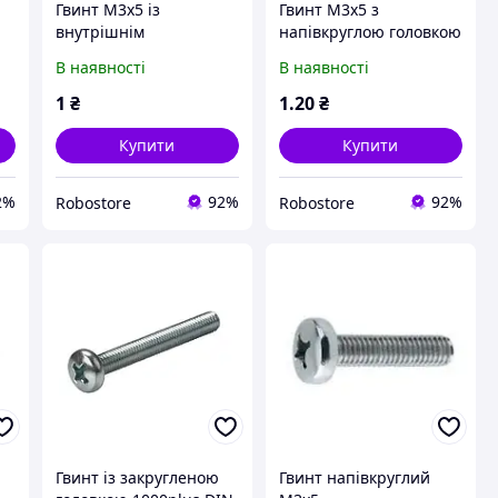
Гвинт М3х5 із
Гвинт М3х5 з
внутрішнім
напівкруглою головкою
шестигранником
і внутрішнім
В наявності
В наявності
шестигранником
1
₴
1
.20
₴
Купити
Купити
2%
92%
92%
Robostore
Robostore
Гвинт із закругленою
Гвинт напівкруглий