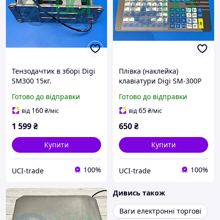
Тензодачтик в зборі Digi
Плівка (наклейка)
SM300 15кг.
клавіатури Digi SM-300P
Готово до відправки
Готово до відправки
160
65
від
₴
/міс
від
₴
/міс
1 599
₴
650
₴
Купити
Купити
100%
100%
UCI-trade
UCI-trade
Дивись також
Ваги електронні торгові