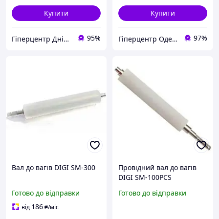
Купити
Купити
95%
97%
Гіперцентр Дніпро - ваги, складська техніка, банківське обладнання
Гіперцентр Одеса - електроінструмент, такелаж, торгове обладнання
Вал до вагів DIGI SM-300
Провідний вал до вагів
DIGI SM-100PCS
Готово до відправки
Готово до відправки
186
від
₴
/міс