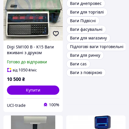
Ваги днепровес
Ваги для торгівлі
Ваги Підвісні
Ваги фасувальні
Ваги для магазину
Підлогові ваги торговельні
Digi SM100 B - K15 Ваги
вживані з друком
Ваги для ринку
етикетки ethernet
Готово до відправки
Ваги cas
1050
від
₴
/міс
Ваги з повіркою
10 500
₴
Купити
100%
UCI-trade