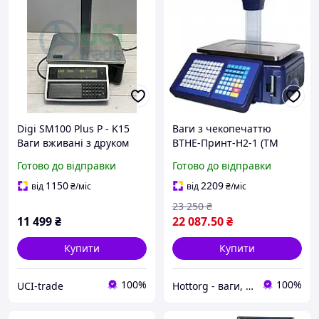
Digi SM100 Plus P - K15
Ваги з чекопечаттю
Ваги вживані з друком
ВТНЕ-Принт-Н2-1 (ТМ
етикетки ethernet
«Кіровоград-Ваги»)
Готово до відправки
Готово до відправки
1150
2209
від
₴
/міс
від
₴
/міс
23 250
₴
11 499
₴
22 087
.50
₴
Купити
Купити
100%
100%
UCI-trade
Hottorg - ваги, торгове, ресторанне, складське обладнання