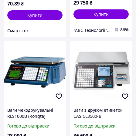
29 750
₴
70
.89
₴
Купити
Купити
86%
"АВС Технології" Група компаній
Смарт-тех
Ваги чекодрукувальні
Ваги з друком етикеток
RLS1000B (Rongta)
CAS CL3500-B
Готово до відправки
Готово до відправки
28 000
₴
36 600
₴