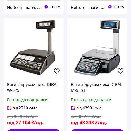
100%
100%
Hottorg - ваги, торгове, ресторанне, складське обладнання
Hottorg - ваги, торгове, ресторанне, складське обладнання
Ваги з друком чека DIBAL
Ваги з друком чека DIBAL
W-025
M-525T
Готово до відправки
Готово до відправки
2710
4390
від
₴
/міс
від
₴
/міс
від
33 880
₴/од.
від
48 776
₴/од.
від
27 104
₴/од.
від
43 898
₴/од.