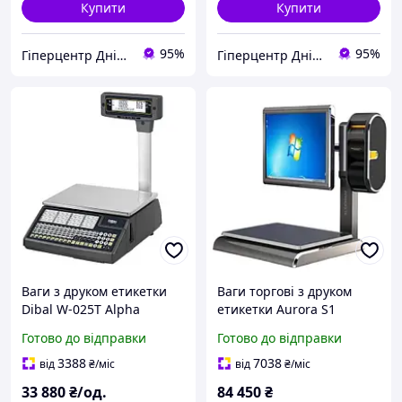
Купити
Купити
95%
95%
Гіперцентр Дніпро - ваги, складська техніка, банківське обладнання
Гіперцентр Дніпро - ваги, складська техніка, банківське обладнання
Ваги з друком етикетки
Ваги торгові з друком
Dibal W-025T Alpha
етикетки Aurora S1
(Rongta)
Готово до відправки
Готово до відправки
3388
7038
від
₴
/міс
від
₴
/міс
33 880
₴/од.
84 450
₴