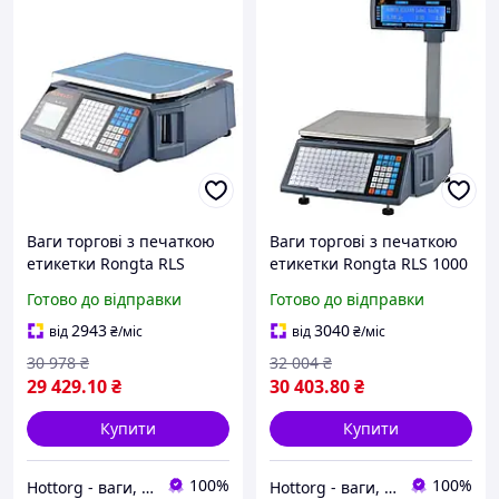
Ваги торгові з печаткою
Ваги торгові з печаткою
етикетки Rongta RLS
етикетки Rongta RLS 1000
1000B (НПВ:15 кг, d = 2/5 г,
(НПВ:15 кг, d = 2/5 г,
Готово до відправки
Готово до відправки
без стійки)
стійка)
2943
3040
від
₴
/міс
від
₴
/міс
30 978
₴
32 004
₴
29 429
.10
₴
30 403
.80
₴
Купити
Купити
100%
100%
Hottorg - ваги, торгове, ресторанне, складське обладнання
Hottorg - ваги, торгове, ресторанне, складське обладнання