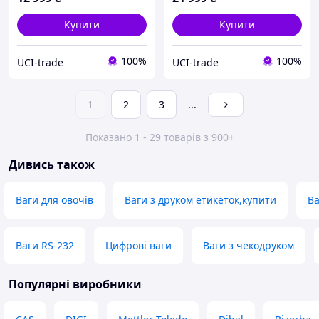
Купити
Купити
100%
100%
UCI-trade
UCI-trade
1
2
3
...
Показано 1 - 29 товарів з 900+
Дивись також
Ваги для овочів
Ваги з друком етикеток,купити
Ва
Ваги RS-232
Цифрові ваги
Ваги з чекодруком
Популярні виробники