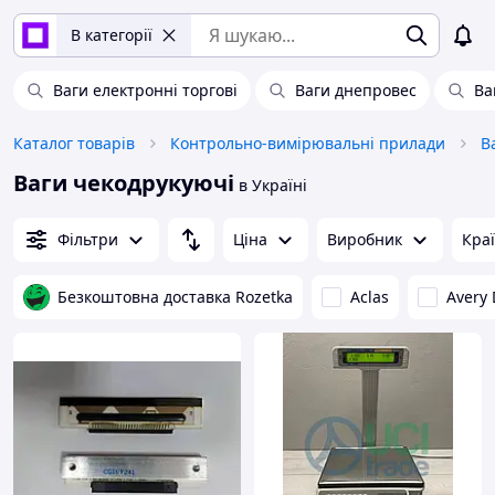
В категорії
Ваги електронні торгові
Ваги днепровес
Ва
Каталог товарів
Контрольно-вимірювальні прилади
В
Ваги чекодрукуючі
в Україні
Фільтри
Ціна
Виробник
Кра
Безкоштовна доставка Rozetka
Aclas
Avery