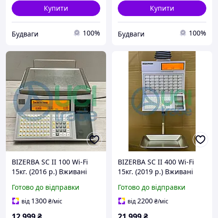
Купити
Купити
100%
100%
Будваги
Будваги
BIZERBA SC II 100 Wi-Fi
BIZERBA SC II 400 Wi-Fi
15кг. (2016 р.) Вживані
15кг. (2019 р.) Вживані
ваги з друком етикетки
ваги з друком етикетки
Готово до відправки
Готово до відправки
1300
2200
від
₴
/міс
від
₴
/міс
12 999
₴
21 999
₴