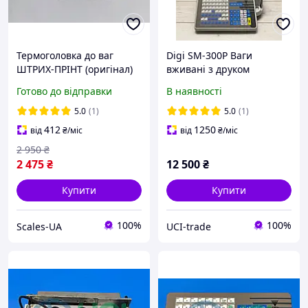
Термоголовка до ваг
Digi SM-300P Ваги
ШТРИХ-ПРІНТ (оригінал)
вживані з друком
етикетки ethernet
Готово до відправки
В наявності
5.0
(1)
5.0
(1)
412
1250
від
₴
/міс
від
₴
/міс
2 950
₴
2 475
₴
12 500
₴
Купити
Купити
100%
100%
Scales-UA
UCI-trade