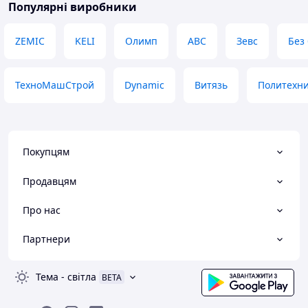
Популярні виробники
ZEMIC
KELI
Олимп
АВС
Зевс
Без
ТехноМашСтрой
Dynamic
Витязь
Политехн
Покупцям
Продавцям
Про нас
Партнери
Тема
-
світла
BETA