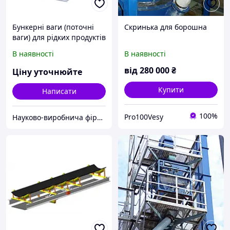
Бункерні ваги (поточні
Скринька для борошна
ваги) для рідких продуктів
ВБА-350-П-Z
В наявності
В наявності
від
280 000
₴
Ціну уточнюйте
Купити
Написати
100%
Pro100Vesy
Науково-виробнича фірма "Сведа, Лтд"