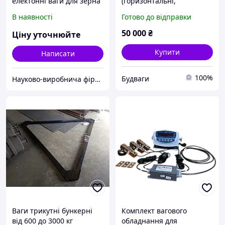
електонні ваги для зерна
(горизонтальні,
(пшениці, кукурудзи,
вертикальні) 10...120 тонн
В наявності
Готово до відправки
вівса, ячменю та ін.) з
пневмоприводом
50 000
₴
Ціну уточнюйте
ВБА-1100-П-300
Купити
Написати
100%
Будваги
Науково-виробнича фірма "Сведа, Лтд"
Ваги трикутні бункерні
Комплект вагового
від 600 до 3000 кг
обладнання для