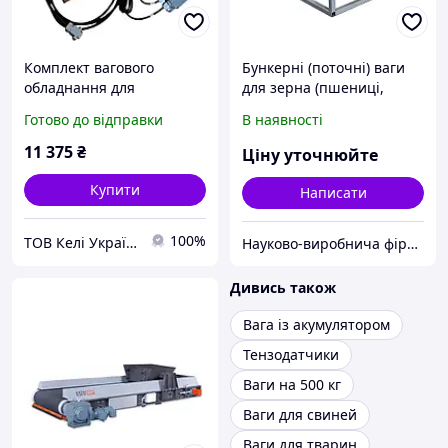
Комплект вагового
Бункерні (поточні) ваги
обладнання для
для зерна (пшениці,
кормозмішувача
кукурудзи, вівса, ячменю
Готово до відправки
В наявності
та ін.) з електроприводом
ВБА-1100-Е-300
11 375
₴
Ціну уточнюйте
Купити
Написати
100%
ТОВ Келі Україна
Науково-виробнича фірма "Сведа, Лтд"
Дивись також
Вага із акумулятором
Тензодатчики
Ваги на 500 кг
Ваги для свиней
Ваги для тварин