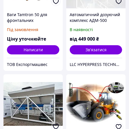
Ваги Tamtron 50 для
Автоматичний дозуючий
фронтальних
комплекс АДМ-500
навантажувачів
Під замовлення
В наявності
Ціну уточнюйте
від
449 000
₴
Написати
Зв'язатися
ТОВ Експортмашвес
LLC HYPERPRESS TECHNOLOGIES