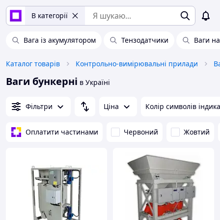
В категорії
Вага із акумулятором
Тензодатчики
Ваги на
Каталог товарів
Контрольно-вимірювальні прилади
В
Ваги бункерні
в Україні
Фільтри
Ціна
Колір символів індик
Оплатити частинами
Червоний
Жовтий