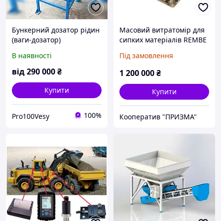
Бункерний дозатор рідин
Масовий витратомір для
(ваги-дозатор)
сипких матеріалів REMBE
C-LEVER (Німеччина)
В наявності
Під замовлення
від
290 000
₴
1 200 000
₴
Купити
Купити
100%
Pro100Vesy
Кооператив "ПРИЗМА"