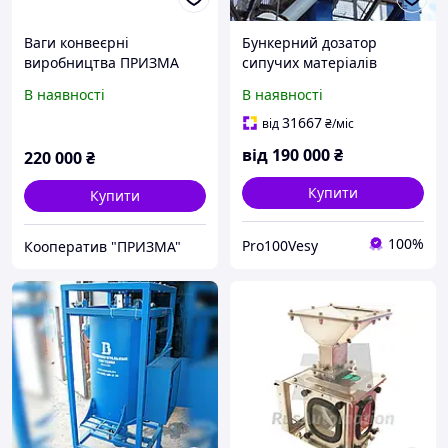
Ваги конвеєрні
Бункерний дозатор
виробництва ПРИЗМА
сипучих матеріалів
модель ВК до 6000 т/год
В наявності
В наявності
31667
від
₴
/міс
від
190 000
₴
220 000
₴
Купити
Купити
100%
Pro100Vesy
Кооператив "ПРИЗМА"