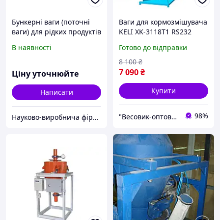
Бункерні ваги (поточні
Ваги для кормозмішувача
ваги) для рідких продуктів
KELI XK-3118T1 RS232
ВБА-250-П-Z
(комплект обладнання)
В наявності
Готово до відправки
2000кг на 4 датч.
8 100
₴
7 090
₴
Ціну уточнюйте
Купити
Написати
98%
"Весовик-оптовик"
Науково-виробнича фірма "Сведа, Лтд"