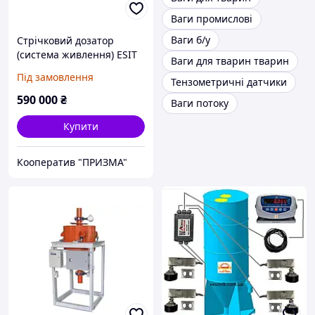
Ваги промислові
Ваги б/у
Стрічковий дозатор
(система живлення) ESIT
Ваги для тварин тварин
WF до 300 т/год
Під замовлення
Тензометричні датчики
590 000
₴
Ваги потоку
Купити
Кооператив "ПРИЗМА"