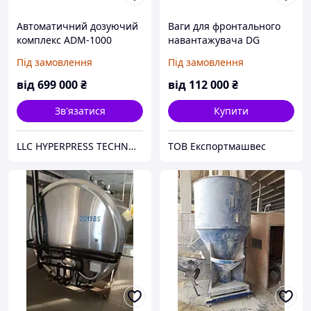
Автоматичний дозуючий
Ваги для фронтального
комплекс ADM-1000
навантажувача DG
Pegasus 2
Під замовлення
Під замовлення
від
699 000
₴
від
112 000
₴
Зв'язатися
Купити
LLC HYPERPRESS TECHNOLOGIES
ТОВ Експортмашвес