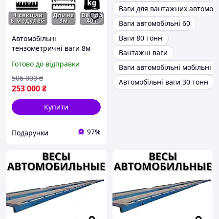
Ваги для вантажних автомобі
Ваги автомобільні 60
Ваги 80 тонн
Автомобільні
тензометричні ваги 8м
Вантажні ваги
40т для вантажних
Готово до відправки
Ваги автомобільні мобільні
автомобілів, автомобільні
електронні ваги|ХОЧУ
506 000
₴
Автомобільні ваги 30 тонн
ЙОГО
253 000
₴
Купити
97%
Подарунки