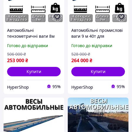
Автомобільні
Автомобільні промислові
тензометричні ваги 8м
ваги 9 м 40т для
40т для вантажних
автомобілів,
Готово до відправки
Готово до відправки
автомобілів, автомобільні
безфундаментні
електронні ваги 40 тонн
автомобільні електронні
506 000
₴
528 000
₴
ваги
253 000
₴
264 000
₴
Купити
Купити
95%
95%
HyperShop
HyperShop