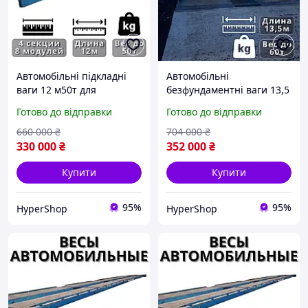
Автомобільні підкладні
Автомобільні
ваги 12 м50т для
безфундаментні ваги 13,5
вантажних автомобілів та
м 60 т для вантажних
Готово до відправки
Готово до відправки
елеваторів,
автомобілів та
безфундаментні
елеваторів, вантажні
660 000
₴
704 000
₴
автомобільні ваги
ваги для авто
330 000
₴
352 000
₴
Купити
Купити
95%
95%
HyperShop
HyperShop