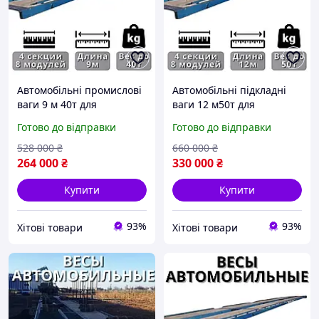
Автомобільні промислові
Автомобільні підкладні
ваги 9 м 40т для
ваги 12 м50т для
автомобілів,
вантажних автомобілів та
Готово до відправки
Готово до відправки
безфундаментні
елеваторів,
автомобільні електрон|
безфундаментні авто|
528 000
₴
660 000
₴
ХІТОВИЙ
ХІТОВИЙ
264 000
₴
330 000
₴
Купити
Купити
93%
93%
Хітові товари
Хітові товари