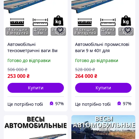
Автомобільні
Автомобільні промислові
тензометричні ваги 8м
ваги 9 м 40т для
40т для вантажних
автомобілів,
Готово до відправки
Готово до відправки
автомобілів, автомобільні
безфундаментні
електронні ваг|ЦЕ
автомобільні електр|ЦЕ
506 000
₴
528 000
₴
ПОТРІБНО
ПОТРІБНО
253 000
₴
264 000
₴
Купити
Купити
97%
97%
Це потрібно тобі
Це потрібно тобі