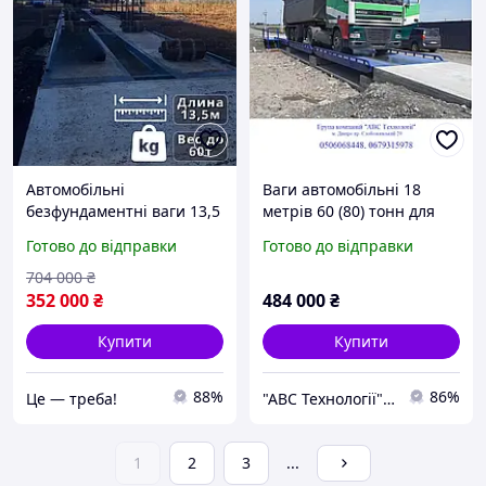
Автомобільні
Ваги автомобільні 18
безфундаментні ваги 13,5
метрів 60 (80) тонн для
м 60 т для вантажних
вантажних автомобілів
Готово до відправки
Готово до відправки
автомобілів та
ВА18-60
елеваторів, вантажні
704 000
₴
ваги для|BUY NOW
352 000
₴
484 000
₴
Купити
Купити
88%
86%
Це — треба!
"АВС Технології" Група компаній
1
2
3
...