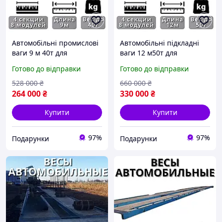
Автомобільні промислові
Автомобільні підкладні
ваги 9 м 40т для
ваги 12 м50т для
автомобілів,
вантажних автомобілів та
Готово до відправки
Готово до відправки
безфундаментні
елеваторів,
автомобільні електро|
безфундаментні
528 000
₴
660 000
₴
ХОЧУ ЙОГО
автомобіл|ХОЧУ ЙОГО
264 000
₴
330 000
₴
Купити
Купити
97%
97%
Подарунки
Подарунки