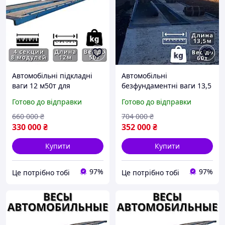
Автомобільні підкладні
Автомобільні
ваги 12 м50т для
безфундаментні ваги 13,5
вантажних автомобілів та
м 60 т для вантажних
Готово до відправки
Готово до відправки
елеваторів,
автомобілів та
безфундаментні
елеваторів, вантажні
660 000
₴
704 000
₴
автомобі|ЦЕ ПОТРІБНО
ваги|ЦЕ ПОТРІБНО
330 000
₴
352 000
₴
Купити
Купити
97%
97%
Це потрібно тобі
Це потрібно тобі