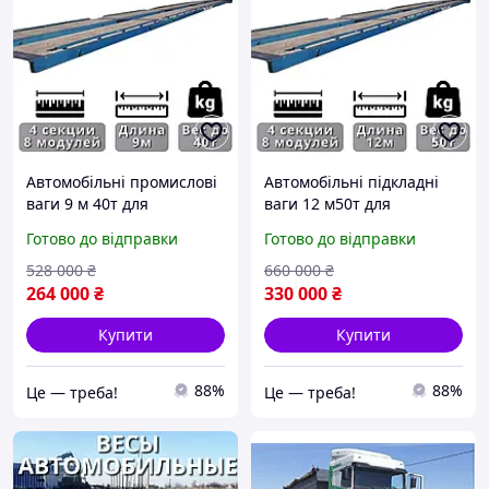
Автомобільні промислові
Автомобільні підкладні
ваги 9 м 40т для
ваги 12 м50т для
автомобілів,
вантажних автомобілів та
Готово до відправки
Готово до відправки
безфундаментні
елеваторів,
автомобільні
безфундаментні
528 000
₴
660 000
₴
електронні|BUY NOW
автомобільні|BUY NOW
264 000
₴
330 000
₴
Купити
Купити
88%
88%
Це — треба!
Це — треба!