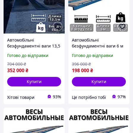
Автомобільні
Автомобільні
безфундаментні ваги 13,5
безфундаментні ваги 6 м
м 60 т для вантажних
30 т для елеваторів,
Готово до відправки
Готово до відправки
автомобілів та
тензометричні ваги 6 м
елеваторів, вантажні
30 для вантажних ав|ЦЕ
704 000
₴
396 000
₴
ваги д| ХІТОВИЙ
ПОТРІБНО
352 000
₴
198 000
₴
Купити
Купити
93%
97%
Хітові товари
Це потрібно тобі