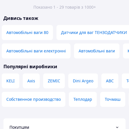
Показано 1 - 29 товарів з 1000+
Дивись також
Автомобільні ваги 80
Датчики для ваг ТЕНЗОДАТЧИКИ
Автомобільні ваги електронні
Автомобільні ваги
Популярні виробники
KELI
Axis
ZEMIC
Dini Argeo
АВС
Т
Собственное производство
Теплодар
Точмаш
Покупцям