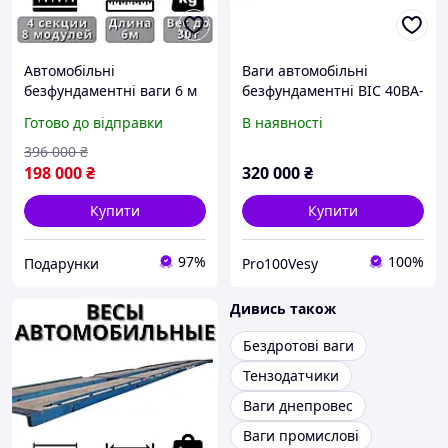
Автомобільні
Ваги автомобільні
безфундаментні ваги 6 м
безфундаментні ВІС 40ВА-
30 т для елеваторів,
П-16-1-7 до 40 т 7 м
Готово до відправки
В наявності
тензометричні ваги 6 м
30 для вантажних авт|
396 000
₴
ХОЧУ ЙОГО
198 000
₴
320 000
₴
Купити
Купити
97%
100%
Подарунки
Pro100Vesy
Дивись також
Бездротові ваги
Тензодатчики
Ваги днепровес
Ваги промислові