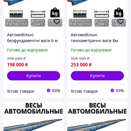
Автомобільні
Автомобільні
безфундаментні ваги 6 м
тензометричні ваги 8м
30 т для елеваторів,
40т для вантажних
Готово до відправки
Готово до відправки
тензометричні ваги 6 м
автомобілів, автомобільні
30 для вантажних авт|
електронні ваги|
396 000
₴
506 000
₴
ХІТОВИЙ
ХІТОВИЙ
198 000
₴
253 000
₴
Купити
Купити
93%
93%
Хітові товари
Хітові товари