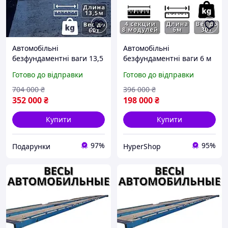
Автомобільні
Автомобільні
безфундаментні ваги 13,5
безфундаментні ваги 6 м
м 60 т для вантажних
30 т для елеваторів,
Готово до відправки
Готово до відправки
автомобілів та
тензометричні ваги 6 м
елеваторів, вантажні
30 для вантажних
704 000
₴
396 000
₴
ваги |ХОЧУ ЙОГО
автомобілів
352 000
₴
198 000
₴
Купити
Купити
97%
95%
Подарунки
HyperShop