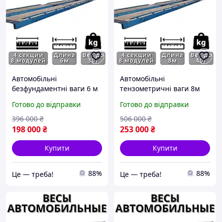
Автомобільні
Автомобільні
безфундаментні ваги 6 м
тензометричні ваги 8м
30 т для елеваторів,
40т для вантажних
Готово до відправки
Готово до відправки
тензометричні ваги 6 м
автомобілів, автомобільні
30 для вантажних
електронні ваги 40|BUY
396 000
₴
506 000
₴
автомо|BUY NOW
NOW
198 000
₴
253 000
₴
Купити
Купити
88%
88%
Це — треба!
Це — треба!