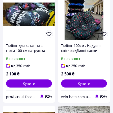
Тюбінг для катання з
Тюбінг 100см . Надувні
гірки 100 см ватрушка
світловідбивні санки .
надувна з камерою,
Ватрушка для катання на
В наявності
В наявності
шайба, джокер
снігу , шайба для катання
. Плюшка
350
250
від
₴
/міс
від
₴
/міс
2 100
₴
2 500
₴
Купити
Купити
92%
95%
proДитячі Товари
velo-hata.com.ua Магазин товарів для активного спорту та відпочинку