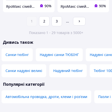
90%
90%
ЯроМакс сімейний магазин
ЯроМакс сімейний магазин
1
2
3
...
Показано 1 - 29 товарів з 5000+
Дивись також
Санки-тюбінг
Надувні санки ТЮБІНГ
Надувні санк
Санки надувні великі
Надувний тюбінг
Тюбінг 10
Популярні категорії
Автомобільна проводка, дроти, клеми і роз'єми
Пазли і