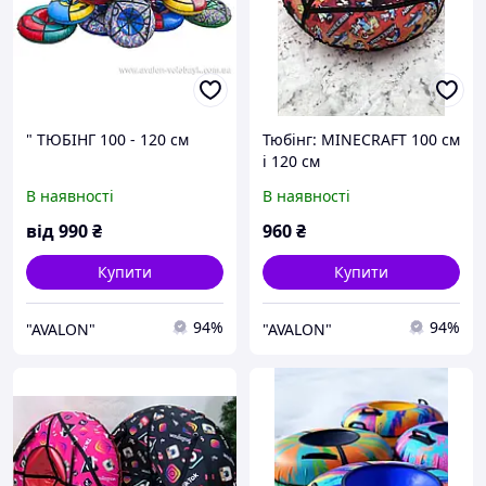
" ТЮБІНГ 100 - 120 см
Тюбінг: МINECRAFT 100 см
і 120 см
В наявності
В наявності
від
990
₴
960
₴
Купити
Купити
94%
94%
"AVALON"
"AVALON"