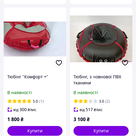
Тюбінг "Комфорт +"
Тюбінг, з човнової ПВХ
тканини
В наявності
В наявності
5.0
(1)
3.0
(2)
300
517
від
₴
/міс
від
₴
/міс
1 800
₴
3 100
₴
Купити
Купити