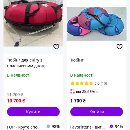
Тюбінг для снігу з
Тюбінг
пластиковим дном,
надувні санки ватрушка,
В наявності
В наявності
червоний тюбінг з
пластиковим посиленим
5.0
(10)
дном
283
від
₴
/міс
11 700
₴
10 700
₴
1 700
₴
Купити
Купити
98%
94%
ГОР - круте спорядження для рафтингу та водного туризму
Favorittent - виготовимо безкаркасні меблі, тюбінги, м'які вікна, тенти.