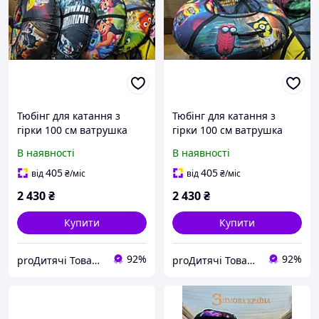
Тюбінг для катання з
Тюбінг для катання з
гірки 100 см ватрушка
гірки 100 см ватрушка
надувна з камерою,
надувна з камерою,
В наявності
В наявності
шайба, різні кольори
шайба, міньйони
405
405
від
₴
/міс
від
₴
/міс
2 430
₴
2 430
₴
Купити
Купити
92%
92%
proДитячі Товари
proДитячі Товари