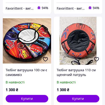
94%
94%
Favorittent - виготовимо безкаркасні меблі, тюбінги, м'які вікна, тенти.
Favorittent - виготовимо безкаркасні меблі, тюбінги, м'які вікна, тенти.
Тюбінг ватрушка 100 см є
Тюбінг ватрушка 110 см
самовивіз
щенячий патруль
В наявності
В наявності
1 300
₴
1 300
₴
Купити
Купити