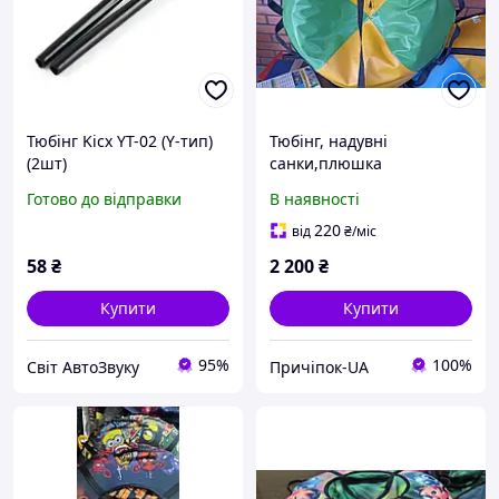
Тюбінг Kicx YT-02 (Y-тип)
Тюбінг, надувні
(2шт)
санки,плюшка
Готово до відправки
В наявності
220
від
₴
/міс
58
₴
2 200
₴
Купити
Купити
95%
100%
Світ АвтоЗвуку
Причіпок-UA