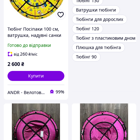
Тюбінг 130
Ватрушки тюбінги
Тюбінги для дорослих
Тюбінг 120
Тюбінг Посіпаки 100 см,
ватрушка, надувні санки
Тюбінг з пластиковим дном
з камерою
Готово до відправки
Плюшка для тюбінга
260
від
₴
/міс
Тюбінг 90
2 600
₴
Купити
99%
ANDR - Велотовари та розумний дім