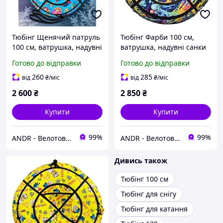
Тюбінг Щенячий патруль
Тюбінг Фарби 100 см,
100 см, ватрушка, надувні
ватрушка, надувні санки
санки з камерою
з камерою
Готово до відправки
Готово до відправки
блакитний
260
285
від
₴
/міс
від
₴
/міс
2 600
₴
2 850
₴
Купити
Купити
99%
99%
ANDR - Велотовари та розумний дім
ANDR - Велотовари та розумний дім
Дивись також
Тюбінг 100 см
Тюбінг для снігу
Тюбінг для катання