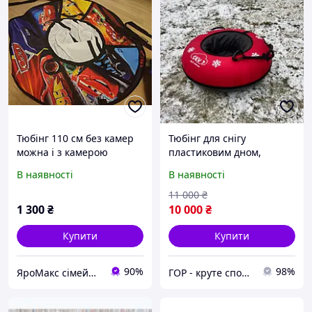
Тюбінг 110 см без камер
Тюбінг для снігу
можна і з камерою
пластиковим дном,
надувні санки ватрушка з
В наявності
В наявності
пластиковим дном
11 000
₴
1 300
₴
10 000
₴
Купити
Купити
90%
98%
ЯроМакс сімейний магазин
ГОР - круте спорядження для рафтингу та водного туризму