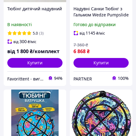
Тюбінг дитячий надувний
Надувні Санки Тюбінг з
Гальмом Wedze Pumpslide
120 х 60 х 46 см з Чохлом
В наявності
Готово до відправки
Сірий
1145
5.0
(3)
від
₴
/міс
300
від
₴
/міс
7 360
₴
від
1 800
₴/комплект
6 868
₴
Купити
Купити
94%
100%
Favorittent - виготовимо безкаркасні меблі, тюбінги, м'які вікна, тенти.
PARTNER