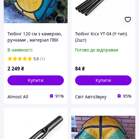
Тюбінг 120 см з камерою,
Тюбінг Kicx YT-04 (Y-тип)
ручками , матеріал ПВХ
(2шт)
В наявності
Готово до відправки
5.0
(1)
2 249
₴
84
₴
Купити
Купити
91%
95%
Almost All
Світ АвтоЗвуку