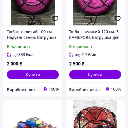
Тюбінг великий 100 см.
Тюбінг великий 120 см. З
Надувні санки. Ватрушка
КАМЕРОЮ. Ватрушка для
для дітей і дорослих.
дітей і дорослих. Тюбінг
В наявності
В наявності
Тюбінг для катання на
для катання на гірці.
гірці.
333
417
від
₴
/міс
від
₴
/міс
2 000
₴
2 500
₴
Купити
Купити
100%
100%
Виробник рюкзаків "VA"
Виробник рюкзаків "VA"