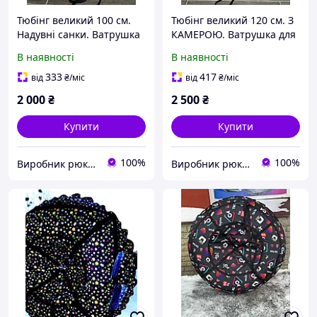
Тюбінг великий 100 см.
Тюбінг великий 120 см. З
Надувні санки. Ватрушка
КАМЕРОЮ. Ватрушка для
для дітей і дорослих.
дітей і дорослих. Тюбінг
В наявності
В наявності
Тюбінг для катання на
для катання на гірці.
гірці.
333
417
від
₴
/міс
від
₴
/міс
2 000
₴
2 500
₴
Купити
Купити
100%
100%
Виробник рюкзаків "VA"
Виробник рюкзаків "VA"