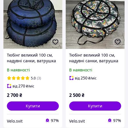
Тюбінг великий 100 см,
Тюбінг великий 100 см,
надувні санки, ватрушка
надувні санки, ватрушка
для дітей і дорослих,
для дітей і дорослих,
В наявності
В наявності
тюбінг для катання на
тюбінг для катання на
гірці
гірці
250
5.0
(3)
від
₴
/міс
270
від
₴
/міс
2 700
₴
2 500
₴
Купити
Купити
97%
97%
Velo.svit
Velo.svit