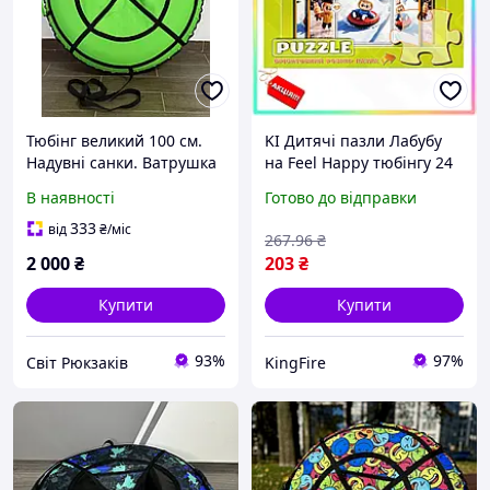
Тюбінг великий 100 см.
KI Дитячі пазли Лабубу
Надувні санки. Ватрушка
на Feel Happy тюбінгу 24
для дітей і дорослих.
елементи для дітей від 3
В наявності
Готово до відправки
Тюбінг для катання на
років картонні
гірці.
головоломки, що
333
від
₴
/міс
267
.96
₴
розвиваю FIR41_R
2 000
₴
203
₴
Купити
Купити
93%
97%
Світ Рюкзаків
KingFire