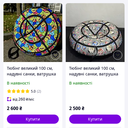
Тюбінг великий 100 см,
Тюбінг великий 100 см,
надувні санки, ватрушка
надувні санки, ватрушка
для дітей і дорослих,
для дітей і дорослих,
В наявності
В наявності
тюбінг для катання на
тюбінг для катання на
гірці
гірці
5.0
(2)
260
від
₴
/міс
2 600
₴
2 500
₴
Купити
Купити