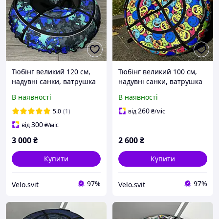
Тюбінг великий 120 см,
Тюбінг великий 100 см,
надувні санки, ватрушка
надувні санки, ватрушка
для дітей, тюбінг для
для дітей і дорослих,
В наявності
В наявності
катання на гірці
тюбінг для катання на
гірці
260
5.0
(1)
від
₴
/міс
300
від
₴
/міс
3 000
₴
2 600
₴
Купити
Купити
97%
97%
Velo.svit
Velo.svit