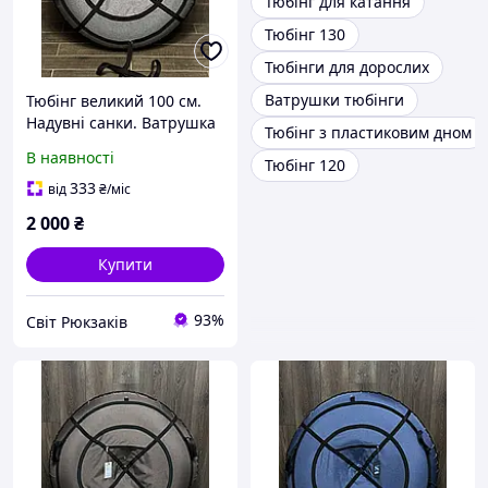
Тюбінг для катання
Тюбінг 130
Тюбінги для дорослих
Ватрушки тюбінги
Тюбінг великий 100 см.
Надувні санки. Ватрушка
Тюбінг з пластиковим дном
для дітей і дорослих.
В наявності
Тюбінг 120
Тюбінг для катання на
гірці.
333
від
₴
/міс
2 000
₴
Купити
93%
Світ Рюкзаків