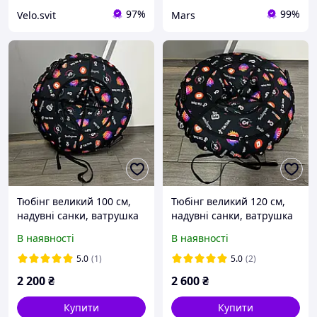
97%
99%
Velo.svit
Mars
Тюбінг великий 100 см,
Тюбінг великий 120 см,
надувні санки, ватрушка
надувні санки, ватрушка
для дітей і дорослих,
для дітей і дорослих,
В наявності
В наявності
тюбінг для катання на
тюбінг для катання на
гірці
гірці
5.0
(1)
5.0
(2)
2 200
₴
2 600
₴
Купити
Купити