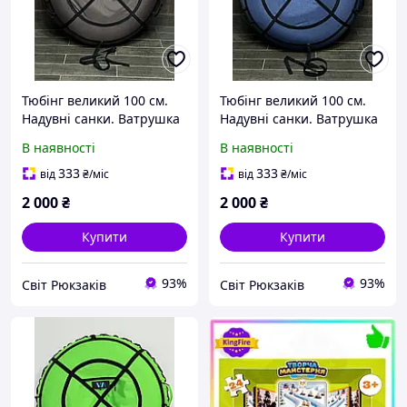
Тюбінг великий 100 см.
Тюбінг великий 100 см.
Надувні санки. Ватрушка
Надувні санки. Ватрушка
для дітей і дорослих.
для дітей і дорослих.
В наявності
В наявності
Тюбінг для катання на
Тюбінг для катання на
гірці.
гірці.
333
333
від
₴
/міс
від
₴
/міс
2 000
₴
2 000
₴
Купити
Купити
93%
93%
Світ Рюкзаків
Світ Рюкзаків