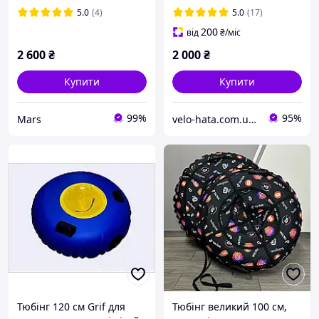
гірці
шайба для катання
5.0
(4)
5.0
(17)
200
від
₴
/міс
2 600
₴
2 000
₴
Купити
Купити
99%
95%
Mars
velo-hata.com.ua Магазин товарів для активного спорту та відпочинку
Тюбінг 120 см Grif для
Тюбінг великий 100 см,