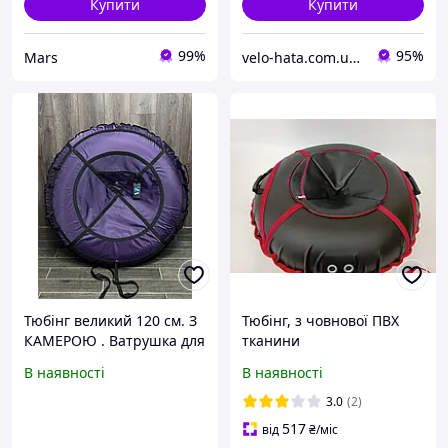
Купити
Купити
99%
95%
Mars
velo-hata.com.ua Магазин товарів для активного спорту та відпочинку
Тюбінг великий 120 см. З
Тюбінг, з човнової ПВХ
КАМЕРОЮ . Ватрушка для
тканини
дітей і дорослих. Тюбінг
В наявності
В наявності
для катання на гірці.
3.0
(2)
517
від
₴
/міс