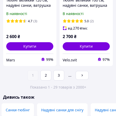
Тюбінг великий 120 см,
Тюбінг великий 100 см,
надувні санки, ватрушка
надувні санки, ватрушка
для дітей і дорослих,
для дітей, тюбінг для
В наявності
В наявності
тюбінг для катання на
катання на гірці
гірці
4.7
(3)
5.0
(2)
270
від
₴
/міс
2 600
₴
2 700
₴
Купити
Купити
99%
97%
Mars
Velo.svit
1
2
3
...
Показано 1 - 29 товарів з 2000+
Дивись також
Санки-тюбінг
Надувні санки для снігу
Надувні са