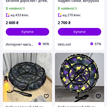
катання дорослих і дітей,
надувні санки, ватрушка
771C95X55
для дітей і дорослих,
В наявності
В наявності
тюбінг для катання на
гірці
433
270
від
₴
/міс
від
₴
/міс
2 600
₴
2 700
₴
Купити
Купити
96%
97%
Интернет-магазин TVOЁ
Velo.svit