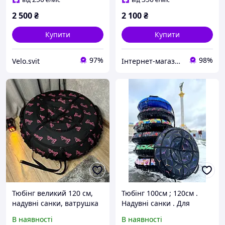
2 500
₴
2 100
₴
Купити
Купити
97%
98%
Velo.svit
Інтернет-магазин NeonLemon
Тюбінг великий 120 см,
Тюбінг 100см ; 120см .
надувні санки, ватрушка
Надувні санки . Для
для дітей і дорослих,
катання на снігу
В наявності
В наявності
тюбінг для катання на
(ватрушка / таблетка) ,