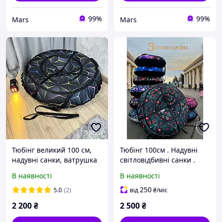
99%
99%
Mars
Mars
Тюбінг великий 100 см,
Тюбінг 100см . Надувні
надувні санки, ватрушка
світловідбивні санки .
для дітей і дорослих,
Ватрушка для катання на
В наявності
В наявності
тюбінг для катання на
снігу , шайба для катання
гірці
. Плюшка
250
5.0
(2)
від
₴
/міс
2 200
₴
2 500
₴