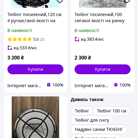
Тюбінг посилений,120 см
Тюбінг посилений,100
4 ручки,такої якості на
смтакої якості на ринку
ринку немає,тюбінг
немає,тюбінг
В наявності
В наявності
100см,тюбінг для
100см,тюбінг для
дітей,тюбинг для
дітей,тюбинг для
383
5.0
(2)
від
₴
/міс
детей,тюбинг
детей,тюбинг
533
від
₴
/міс
3 200
₴
2 300
₴
Купити
Купити
100%
100%
Інтернет магазин Baby-joys
Інтернет магазин Baby-joys
Дивись також
Тюбінг
Тюбінг 100 см
Тюбінг для снігу
Надувні санки ТЮБІНГ