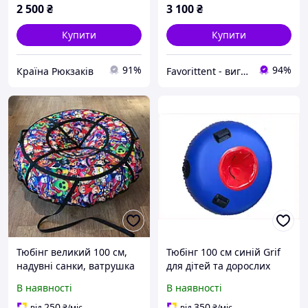
2 500
₴
3 100
₴
Купити
Купити
91%
94%
Країна Рюкзаків
Favorittent - виготовимо безкаркасні меблі, тюбінги, м'які вікна, тенти.
Тюбінг великий 100 см,
Тюбінг 100 см синій Grif
надувні санки, ватрушка
для дітей та дорослих
для дітей і дорослих,
77C1955A1
В наявності
В наявності
тюбінг для катання на
гірці
250
350
від
₴
/міс
від
₴
/міс