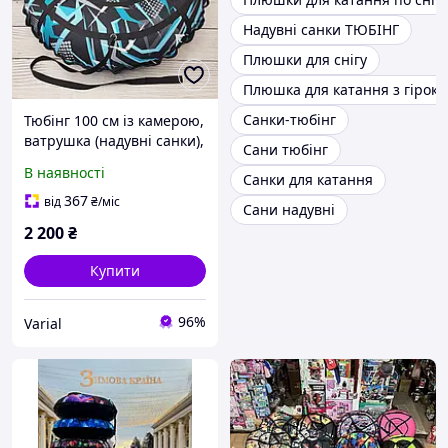
Надувні санки ТЮБІНГ
Плюшки для снігу
Плюшка для катання з гірок
Санки-тюбінг
Тюбінг 100 см із камерою,
ватрушка (надувні санки),
Сани тюбінг
плюшка для снігу
В наявності
Санки для катання
367
від
₴
/міс
Сани надувні
2 200
₴
Купити
96%
Varial