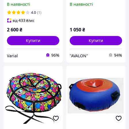
В наявності
В наявності
4.0
(1)
433
від
₴
/міс
2 600
₴
1 050
₴
Купити
Купити
96%
94%
Varial
"AVALON"