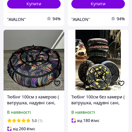
Купити
Купити
94%
94%
"AVALON"
"AVALON"
Тюбінг 100см з камерою (
Тюбінг 100см без камери (
ватрушка, надувні сані,
ватрушка, надувні сані,
шайба, таблетка для
шайба, таблетка для
В наявності
В наявності
снігу)
снігу)
180
5.0
(1)
від
₴
/міс
260
від
₴
/міс