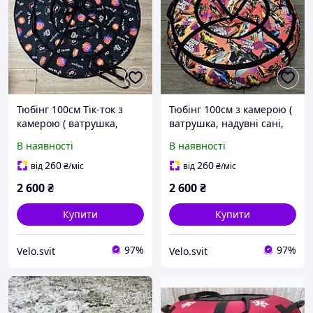
Тюбінг 100см Тік-ток з
Тюбінг 100см з камерою (
камерою ( ватрушка,
ватрушка, надувні сані,
надувні сані, шайба,
шайба, таблетка для
В наявності
В наявності
таблетка для снігу)
снігу)
260
260
від
₴
/міс
від
₴
/міс
2 600
₴
2 600
₴
Купити
Купити
97%
97%
Velo.svit
Velo.svit