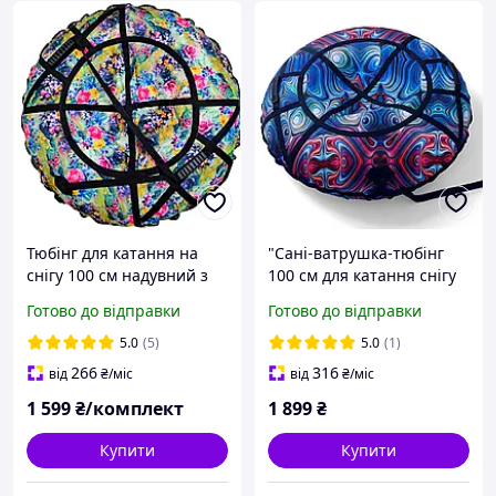
Тюбінг для катання на
"Сані-ватрушка-тюбінг
снігу 100 см надувний з
100 см для катання снігу
камерою комплект
надувні.з камерою прінт
Готово до відправки
Готово до відправки
плюшка-
плюшка-таблетка
ватрушка.таблетка.
дівчинка.хлопчик.санки.
5.0
(5)
5.0
(1)
санки. крижанка.гірок пвх
266
316
від
₴
/міс
від
₴
/міс
санки-ледянка
1 599
₴/комплект
1 899
₴
Купити
Купити