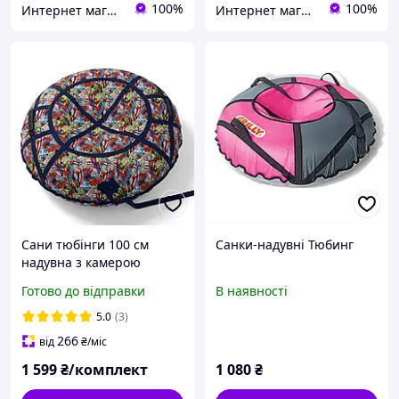
100%
100%
Интернет магазин Extrime.as
Интернет магазин Extrime.as
Сани тюбінги 100 см
Санки-надувні Тюбинг
надувна з камерою
плюшка-таблетка-
Готово до відправки
В наявності
ватрушка.санки снігу сані
крижанка гірок комплект
5.0
(3)
ватрушка ледянка
266
від
₴
/міс
понччік
1 599
₴/комплект
1 080
₴