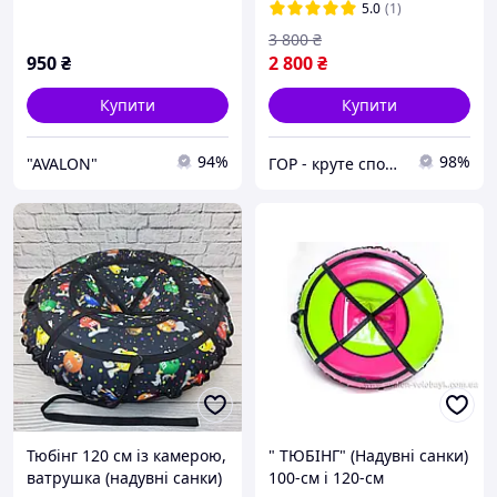
5.0
(1)
3 800
₴
950
₴
2 800
₴
Купити
Купити
94%
98%
"AVALON"
ГОР - круте спорядження для рафтингу та водного туризму
Тюбінг 120 см із камерою,
" TЮБІНГ" (Надувні санки)
ватрушка (надувні санки)
100-см і 120-см