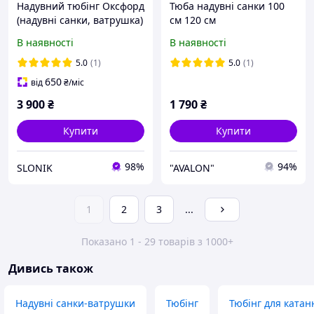
Надувний тюбінг Оксфорд
Тюба надувні санки 100
(надувні санки, ватрушка)
см 120 см
Колір,Смайлик' 1 м, (650 г/
В наявності
В наявності
м2), до 115 кг.
5.0
(1)
5.0
(1)
650
від
₴
/міс
3 900
₴
1 790
₴
Купити
Купити
98%
94%
SLONIK
"AVALON"
1
2
3
...
Показано 1 - 29 товарів з 1000+
Дивись також
Надувні санки-ватрушки
Тюбінг
Тюбінг для катан