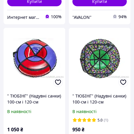
Купити
Купити
100%
94%
Интернет магазин Extrime.as
"AVALON"
" TЮБІНГ" (Надувні санки)
" TЮБІНГ" (Надувні санки)
100-см і 120-см
100-см і 120-см
В наявності
В наявності
5.0
(1)
1 050
₴
950
₴