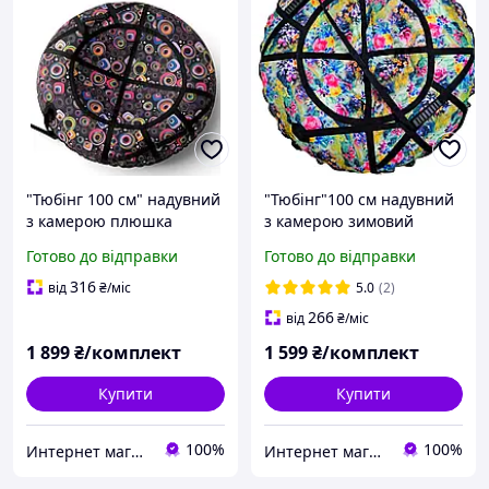
"Тюбінг 100 см" надувний
"Тюбінг"100 см надувний
з камерою плюшка
з камерою зимовий
-таблетка санчата
пончік,
Готово до відправки
Готово до відправки
дівчинка для дорослих
ватрушка,сани,бублик,
санки крижана гірок снігу
плюшка-гойдалка
316
від
₴
/міс
5.0
(2)
ль
таблетка санки крижана
266
від
₴
/міс
для гірок шайба
1 899
₴/комплект
1 599
₴/комплект
Купити
Купити
100%
100%
Интернет магазин Extrime.as
Интернет магазин Extrime.as