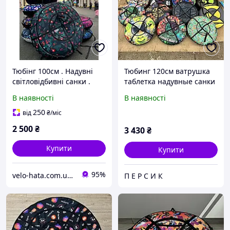
Тюбінг 100см . Надувні
Тюбинг 120см ватрушка
світловідбивні санки .
таблетка надувные санки
Ватрушка для катання на
для катания с камерой
В наявності
В наявності
снігу , шайба для катання
. Плюшка
250
від
₴
/міс
2 500
₴
3 430
₴
Купити
Купити
95%
velo-hata.com.ua Магазин товарів для активного спорту та відпочинку
П Е Р С И К