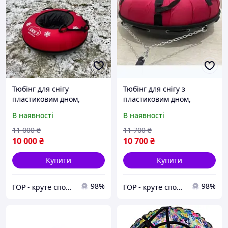
Тюбінг для снігу
Тюбінг для снігу з
пластиковим дном,
пластиковим дном,
надувні санки ватрушка з
надувні санки ватрушка,
В наявності
В наявності
пластиковим дном
червоний тюбінг з
пластиковим посиленим
11 000
₴
11 700
₴
дном
10 000
₴
10 700
₴
Купити
Купити
98%
98%
ГОР - круте спорядження для рафтингу та водного туризму
ГОР - круте спорядження для рафтингу та водного туризму