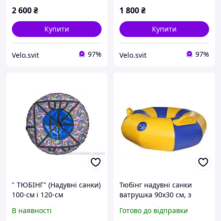
2 600
₴
1 800
₴
Купити
Купити
97%
97%
Velo.svit
Velo.svit
" TЮБІНГ" (Надувні санки)
Тюбінг надувні санки
100-см і 120-см
ватрушка 90х30 см, з
човнового ПВХ 850, для
В наявності
Готово до відправки
зими, жовто-синій