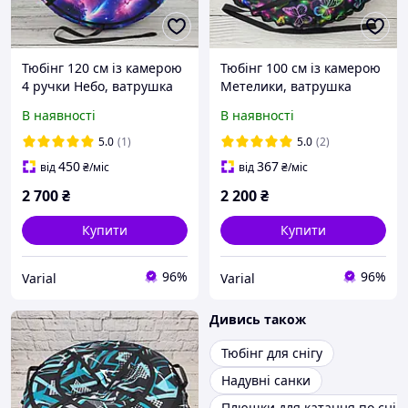
Тюбінг 120 см із камерою
Тюбінг 100 см із камерою
4 ручки Небо, ватрушка
Метелики, ватрушка
(надувні санки), плюшка
(надувні санки), плюшка
В наявності
В наявності
для снігу
для снігу
5.0
(1)
5.0
(2)
450
367
від
₴
/міс
від
₴
/міс
2 700
₴
2 200
₴
Купити
Купити
96%
96%
Varial
Varial
Дивись також
Тюбінг для снігу
Надувні санки
Плюшки для катання по снігу