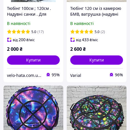
Тюбінг 100см ; 120см .
Тюбінг 120 см із камерою
Надувні санки . Для
БМВ, ватрушка (надувні
катання на снігу
санки), плюшка для снігу
В наявності
В наявності
(ватрушка / таблетка) ,
шайба для катання
5.0
(17)
5.0
(2)
200
433
від
₴
/міс
від
₴
/міс
2 000
₴
2 600
₴
Купити
Купити
95%
96%
velo-hata.com.ua Магазин товарів для активного спорту та відпочинку
Varial