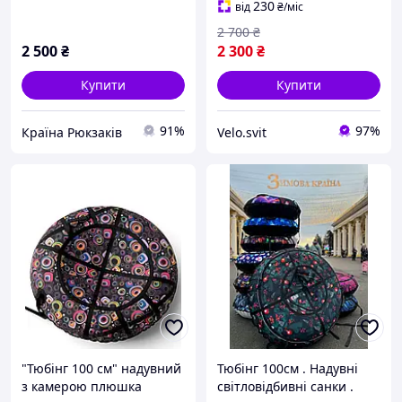
гірці
230
від
₴
/міс
2 700
₴
2 500
₴
2 300
₴
Купити
Купити
91%
97%
Країна Рюкзаків
Velo.svit
"Тюбінг 100 см" надувний
Тюбінг 100см . Надувні
з камерою плюшка
світловідбивні санки .