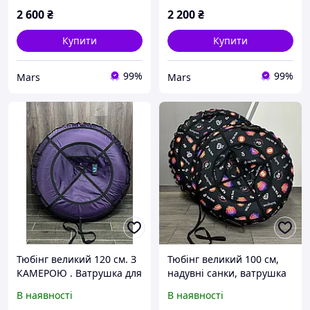
2 600
₴
2 200
₴
Купити
Купити
99%
99%
Mars
Mars
Тюбінг великий 120 см. З
Тюбінг великий 100 см,
КАМЕРОЮ . Ватрушка для
надувні санки, ватрушка
дітей і дорослих. Тюбінг
для дітей і дорослих,
В наявності
В наявності
для катання на гірці.
тюбінг для катання на