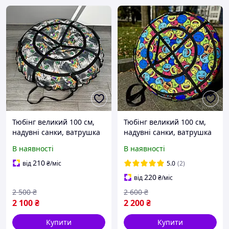
Тюбінг великий 100 см,
Тюбінг великий 100 см,
надувні санки, ватрушка
надувні санки, ватрушка
для дітей і дорослих,
для дітей і дорослих,
В наявності
В наявності
тюбінг для катання на
тюбінг для катання на
гірці
гірці
210
від
₴
/міс
5.0
(2)
220
від
₴
/міс
2 500
₴
2 600
₴
2 100
₴
2 200
₴
Купити
Купити