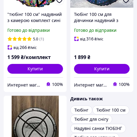
"тюбінг 100 см" надувний
Тюбінг 100 см для
з камерою комплект сині
дівчинки надувний з
плюшка- ватрушка сани
камерою плюшка
Готово до відправки
Готово до відправки
хлопця дорослого санки
плюшка-таблетка
крижана для горок
дівчинка гірок надувна
316
5.0
(1)
від
₴
/міс
снігокат ледянка
-гойдалка санки великий
266
від
₴
/міс
ватрушка
1 599
₴/комплект
1 899
₴
Купити
Купити
100%
100%
Интернет магазин Extrime.as
Интернет магазин Extrime.as
Дивись також
Тюбінг
Тюбінг 100 см
Тюбінг для снігу
Надувні санки ТЮБІНГ