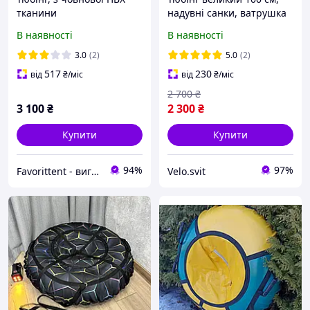
тканини
надувні санки, ватрушка
для дітей, тюбінг для
В наявності
В наявності
катання на гірці
3.0
(2)
5.0
(2)
517
230
від
₴
/міс
від
₴
/міс
2 700
₴
3 100
₴
2 300
₴
Купити
Купити
94%
97%
Favorittent - виготовимо безкаркасні меблі, тюбінги, м'які вікна, тенти.
Velo.svit