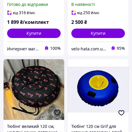
-таблетка санчата
Ватрушка для катання на
Готово до відправки
В наявності
дівчинка для дорослих
снігу , шайба для катання
санки крижана гірок снігу
. Плюшка
316
250
від
₴
/міс
від
₴
/міс
ль
1 899
₴/комплект
2 500
₴
Купити
Купити
100%
95%
Интернет магазин Extrime.as
velo-hata.com.ua Магазин товарів для активного спорту та відпочинку
Тюбінг великий 120 см,
Тюбінг 120 см Grif для