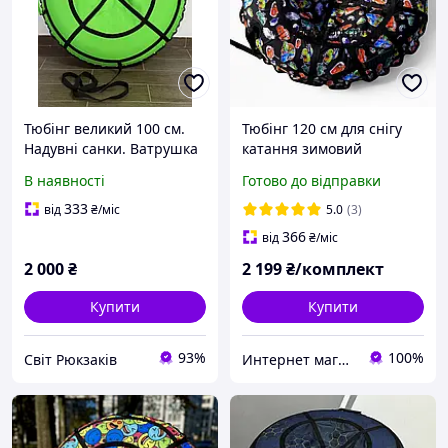
Тюбінг великий 100 см.
Тюбінг 120 см для снігу
Надувні санки. Ватрушка
катання зимовий
для дітей і дорослих.
надувний із камерою
В наявності
Готово до відправки
Тюбінг для катання на
плюшка-гойдалка
гірці.
таблетка дівчинка для
333
від
₴
/міс
5.0
(3)
дорослих санки крижана
366
від
₴
/міс
для горок
2 000
₴
2 199
₴/комплект
Купити
Купити
93%
100%
Світ Рюкзаків
Интернет магазин Extrime.as