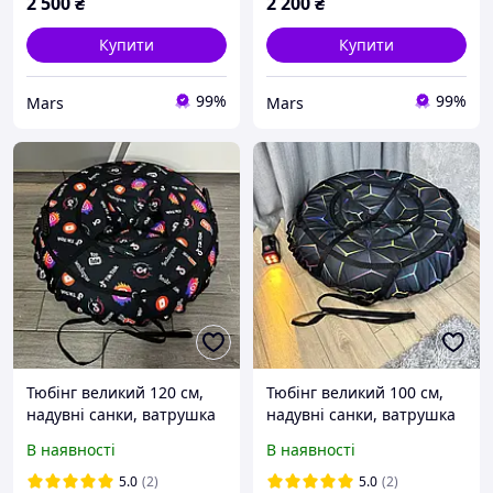
2 500
₴
2 200
₴
Купити
Купити
99%
99%
Mars
Mars
Тюбінг великий 120 см,
Тюбінг великий 100 см,
надувні санки, ватрушка
надувні санки, ватрушка
для дітей і дорослих,
для дітей і дорослих,
В наявності
В наявності
тюбінг для катання на
тюбінг для катання на
гірці
гірці
5.0
(2)
5.0
(2)