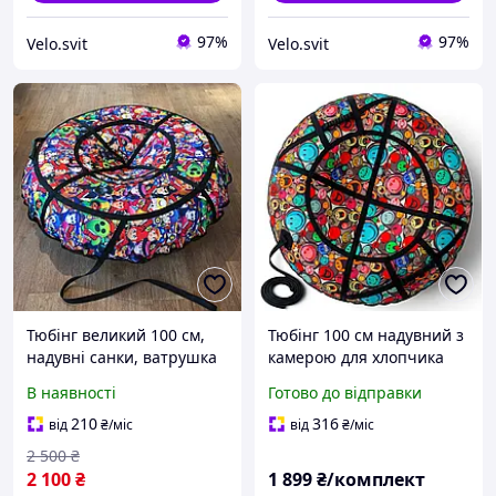
97%
97%
Velo.svit
Velo.svit
Тюбінг великий 100 см,
Тюбінг 100 см надувний з
надувні санки, ватрушка
камерою для хлопчика
для дітей і дорослих,
плюшка-гойдалка
В наявності
Готово до відправки
тюбінг для катання на
таблетка дорослих санки
гірці
крижаних для гірок кри
210
316
від
₴
/міс
від
₴
/міс
2 500
₴
2 100
₴
1 899
₴/комплект