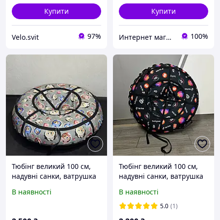
Купити
Купити
97%
100%
Velo.svit
Интернет магазин Extrime.as
Тюбінг великий 100 см,
Тюбінг великий 100 см,
надувні санки, ватрушка
надувні санки, ватрушка
для дітей і дорослих,
для дітей і дорослих,
В наявності
В наявності
тюбінг для катання на
тюбінг для катання на
гірці
гірці
5.0
(1)