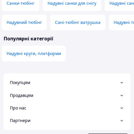
Санки-тюбінг
Надувні санки для снігу
Надувні са
Надувний тюбінг
Сані-тюбінг ватрушка
Надувні т
Популярні категорії
Надувні круги, платформи
Покупцям
Продавцям
Про нас
Партнери