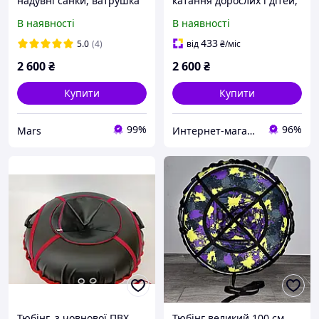
надувні санки, ватрушка
катання дорослих і дітей,
для дітей і дорослих,
771C95X55
В наявності
В наявності
тюбінг для катання на
гірці
433
5.0
(4)
від
₴
/міс
2 600
₴
2 600
₴
Купити
Купити
99%
96%
Mars
Интернет-магазин TVOЁ
Тюбінг, з човнової ПВХ
Тюбінг великий 100 см,