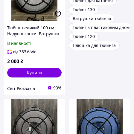
Тюбінг для катання
Тюбінг 130
Ватрушки тюбінги
Тюбінг з пластиковим дном
Тюбінг великий 100 см.
Надувні санки. Ватрушка
Тюбінг 120
для дітей і дорослих.
В наявності
Плюшка для тюбінга
Тюбінг для катання на
гірці.
333
від
₴
/міс
2 000
₴
Купити
93%
Світ Рюкзаків