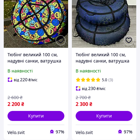
Тюбінг великий 100 см,
Тюбінг великий 100 см,
надувні санки, ватрушка
надувні санки, ватрушка
для дітей і дорослих,
для дітей і дорослих,
В наявності
В наявності
тюбінг для катання на
тюбінг для катання на
гірці
гірці
220
від
₴
/міс
5.0
(3)
230
від
₴
/міс
2 600
₴
2 700
₴
2 200
₴
2 300
₴
Купити
Купити
97%
97%
Velo.svit
Velo.svit