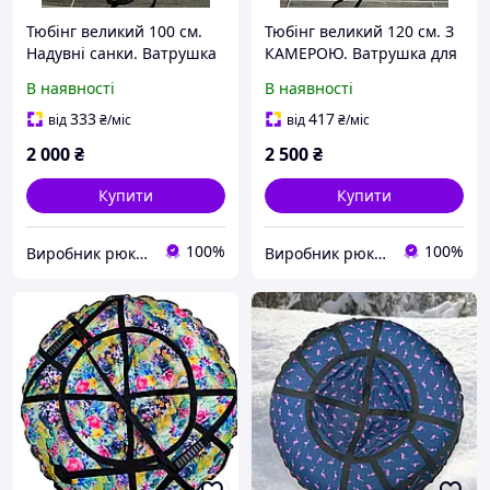
Тюбінг великий 100 см.
Тюбінг великий 120 см. З
Надувні санки. Ватрушка
КАМЕРОЮ. Ватрушка для
для дітей і дорослих.
дітей і дорослих. Тюбінг
В наявності
В наявності
Тюбінг для катання на
для катання на гірці.
гірці.
333
417
від
₴
/міс
від
₴
/міс
2 000
₴
2 500
₴
Купити
Купити
100%
100%
Виробник рюкзаків "VA"
Виробник рюкзаків "VA"