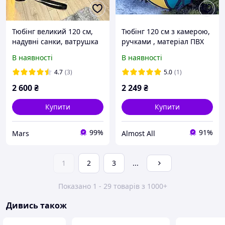
Тюбінг великий 120 см,
Тюбінг 120 см з камерою,
надувні санки, ватрушка
ручками , матеріал ПВХ
для дітей і дорослих,
В наявності
В наявності
тюбінг для катання на
гірці
4.7
(3)
5.0
(1)
2 600
₴
2 249
₴
Купити
Купити
99%
91%
Mars
Almost All
1
2
3
...
Показано 1 - 29 товарів з 1000+
Дивись також