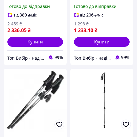
Готово до відправки
Готово до відправки
389
206
від
₴
/міс
від
₴
/міс
2 459
₴
1 298
₴
2 336
.05
₴
1 233
.10
₴
Купити
Купити
99%
99%
Топ Вибір - надійний магазин, перевірений часом
Топ Вибір - надійний магазин, перевірений часом