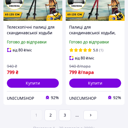
Телескопічні палиці для
Палиці для
скандинавської ходьби
скандинавської ходьби,
палиці для трекінгу
Трекінгові палиці для гір
Готово до відправки
Готово до відправки
скандинавські 2 шт
походу, Туристичні палиці
ENERGIA Чорний (3924-1)
Hechpro червоні 3924-1
80
від
₴
/міс
5.0
(1)
80
від
₴
/міс
940
₴
940
₴/пара
799
₴
799
₴/пара
Купити
Купити
92%
92%
UNICUMSHOP
UNICUMSHOP
1
2
3
...