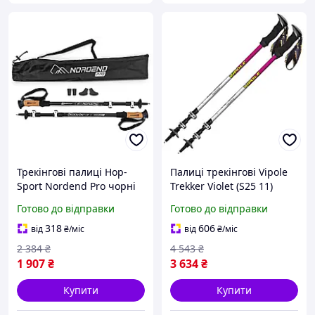
Трекінгові палиці Hop-
Палиці трекінгові Vipole
Sport Nordend Pro чорні
Trekker Violet (S25 11)
buzyna
buzyna
Готово до відправки
Готово до відправки
318
606
від
₴
/міс
від
₴
/міс
2 384
₴
4 543
₴
1 907
₴
3 634
₴
Купити
Купити