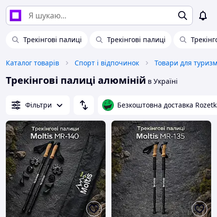
Трекінгові палиці
Трекінгові палиці
Трекінг
Каталог товарів
Спорт і відпочинок
Товари для туриз
Трекінгові палиці алюміній
в Україні
Фільтри
Безкоштовна доставка Rozetk