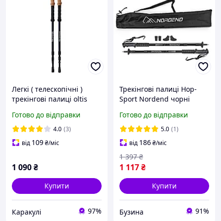
Легкі ( телескопічні )
Трекінгові палиці Hop-
трекінгові палиці oltis
Sport Nordend чорні
Relax MR-135 Antishock
buzyna
Готово до відправки
Готово до відправки
LUX з регульованою
довжиною та
4.0
(3)
5.0
(1)
розширеними функціями
109
186
від
₴
/міс
від
₴
/міс
Black
1 397
₴
1 090
₴
1 117
₴
Купити
Купити
97%
91%
Каракулі
Бузина