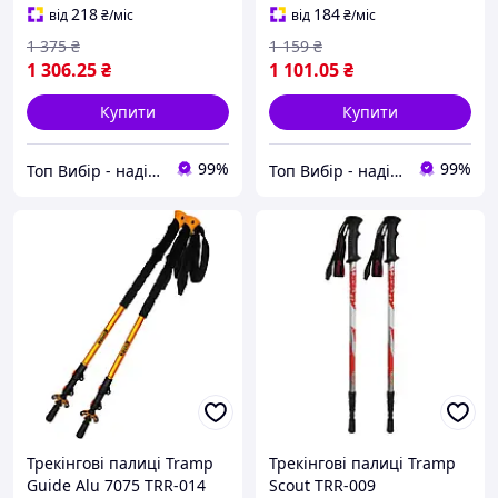
218
184
від
₴
/міс
від
₴
/міс
1 375
₴
1 159
₴
1 306
.25
₴
1 101
.05
₴
Купити
Купити
99%
99%
Топ Вибір - надійний магазин, перевірений часом
Топ Вибір - надійний магазин, перевірений часом
Трекінгові палиці Tramp
Трекінгові палиці Tramp
Guide Alu 7075 TRR-014
Scout TRR-009