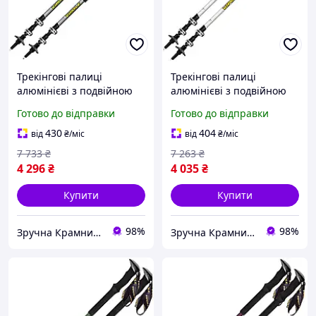
Трекінгові палиці
Трекінгові палиці
алюмінієві з подвійною
алюмінієві з подвійною
системою фіксації для
фіксацією для трекінгу 2
Готово до відправки
Готово до відправки
трекінгу 2 шт. сірий
шт. білий Vipole MK-1114
Vipole MK-1113
430
404
від
₴
/міс
від
₴
/міс
7 733
₴
7 263
₴
4 296
₴
4 035
₴
Купити
Купити
98%
98%
Зручна Крамниця
Зручна Крамниця