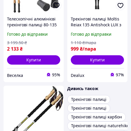
Телескопічні алюмінієві
Трекінгові палиці Moltis
трекінгові палиці 80-135
Reiax 135 Antishock LUX з
см для походів і
регульованою довжиною
Готово до відправки
Готово до відправки
скандинавської ходьби
та розширеними
FLAME
функціями
3 199
.50
₴
1 110
₴/пара
2 133
₴
999
₴/пара
Купити
Купити
95%
97%
Веселка
Dealux
Дивись також
Трекінгові палиці
Трекінгові палиці
Трекінгові палиці карбон
Трекінгові палиці naturehike