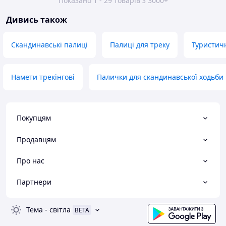
Показано 1 - 29 товарів з 3000+
Дивись також
Скандинавські палиці
Палиці для треку
Туристичн
Намети трекінгові
Палички для скандинавської ходьби
Покупцям
Продавцям
Про нас
Партнери
Тема
-
світла
BETA