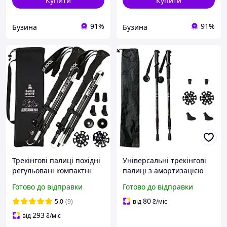
Купити
Купити
91%
91%
Бузина
Бузина
Трекінгові палиці похідні
Універсальні трекінгові
регульовані компактні
палиці з амортизацією
Eagle Rock для ходьби
ANTISHOCK телескопічні
Готово до відправки
Готово до відправки
складні чорні
80
5.0
(9)
від
₴
/міс
293
від
₴
/міс