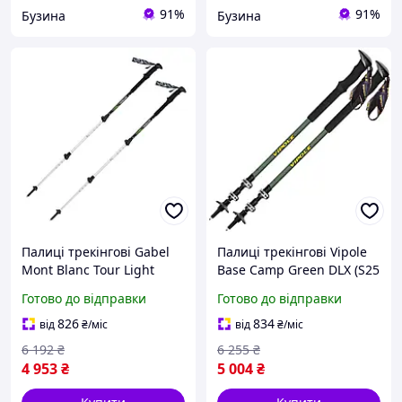
91%
91%
Бузина
Бузина
Палиці трекінгові Gabel
Палиці трекінгові Vipole
Mont Blanc Tour Light
Base Camp Green DLX (S25
Black (7008445500000)
07) buzyna
Готово до відправки
Готово до відправки
buzyna
826
834
від
₴
/міс
від
₴
/міс
6 192
₴
6 255
₴
4 953
₴
5 004
₴