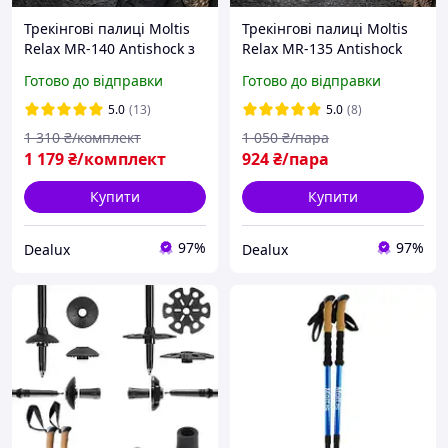
Трекінгові палиці Moltis
Трекінгові палиці Moltis
Relax MR-140 Antishock з
Relax MR-135 Antishock
насадками та чохлом
Готово до відправки
Готово до відправки
5.0
(13)
5.0
(8)
1 310
₴/комплект
1 050
₴/пара
1 179
₴/комплект
924
₴/пара
Купити
Купити
97%
97%
Dealux
Dealux