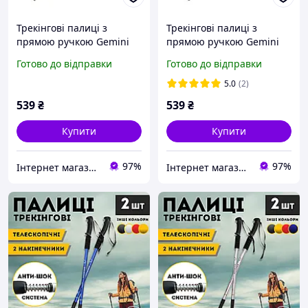
Трекінгові палиці з
Трекінгові палиці з
прямою ручкою Gemini
прямою ручкою Gemini
Sport TG2019-2BL 63-135
Sport TG2019-2GRAY 63-
Готово до відправки
Готово до відправки
см Синій 2 шт
135 см Сірий 2 шт
5.0
(2)
539
₴
539
₴
Купити
Купити
97%
97%
Інтернет магазин Sport-Kvartal.com.ua № 1 по спортивним товарам.
Інтернет магазин Sport-Kvartal.com.ua № 1 по спортивним товарам.