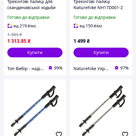
Трекінгові палиці для
Трекінгові палиці
скандинавської ходьби
Naturehike NH17D001-Z
телескопічні Tramp
чорні(ціна за пару)
Готово до відправки
Готово до відправки
Trekking TRR-003
219
150
від
₴
/міс
від
₴
/міс
1 383
₴
1 313
.85
₴
1 499
₴
Купити
Купити
99%
97%
Топ Вибір - надійний магазин, перевірений часом
Naturehike Україна