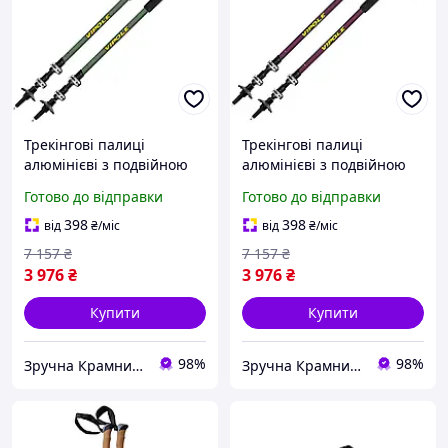
Трекінгові палиці
Трекінгові палиці
алюмінієві з подвійною
алюмінієві з подвійною
системою фіксації для
фіксацією для хайкінгу 2
Готово до відправки
Готово до відправки
хайкінгу 2 шт сіро-
шт. фіолетові Vipole MK-
зелений Vipole MK-1115
1116
398
398
від
₴
/міс
від
₴
/міс
7 157
₴
7 157
₴
3 976
₴
3 976
₴
Купити
Купити
98%
98%
Зручна Крамниця
Зручна Крамниця