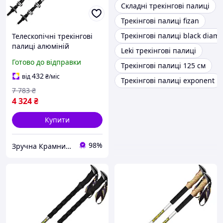
Складні трекінгові палиці
Трекінгові палиці fizan
Трекінгові палиці black diam
Телескопічні трекінгові
палиці алюміній
Leki трекінгові палиці
QuickLock для хайкінгу 2
Готово до відправки
Трекінгові палиці 125 см
шт сірий Vipole MK-1112
432
від
₴
/міс
Трекінгові палиці exponent
7 783
₴
4 324
₴
Купити
98%
Зручна Крамниця