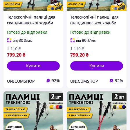
Телескопічні палиці для
Телескопічні палиці для
скандинавської ходьби
скандинавської ходьби
палиці для трекінгу
палиці для трекінгу
Готово до відправки
Готово до відправки
скандинавські 2 шт
скандинавські 2 шт
ENERGIA сині 3924-1
ENERGIA сірі 3924-1
80
80
від
₴
/міс
від
₴
/міс
1 110
₴
1 110
₴
799
.20
₴
799
.20
₴
Купити
Купити
92%
92%
UNICUMSHOP
UNICUMSHOP