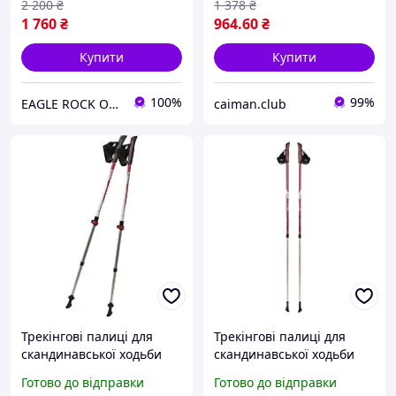
2 200
₴
1 378
₴
1 760
₴
964
.60
₴
Купити
Купити
100%
99%
EAGLE ROCK Офіційний магазин бренду
caiman.club
Трекінгові палиці для
Трекінгові палиці для
скандинавської ходьби
скандинавської ходьби
Tramp Compact TRR-004
телескопічні Tramp Fitnes
Готово до відправки
Готово до відправки
TRR-011