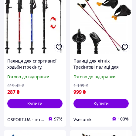
Палиця для спортивної
Палиці для літніх
ходьби (трекінгу,
Трекінгові палиці для
скандинавської ходьби)
скандинавської
Готово до відправки
Готово до відправки
Profi (MS 2019)
нордичної спортивної
ходьби NILS Extreme NW
419
.45
₴
1 199
₴
607 Red
287
₴
999
₴
Купити
Купити
97%
100%
OSPORT.UA - інтернет магазин спортивних товарів
Vsesumki