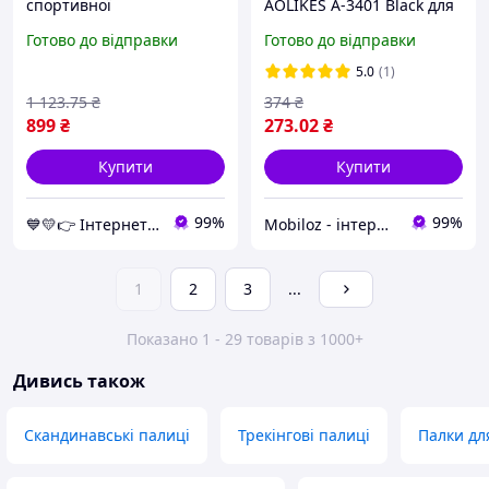
спортивної
AOLIKES A-3401 Black для
скандинавської ходьби
спортивної
Готово до відправки
Готово до відправки
(Uolide, Black ) палки
скандинавської ходьби 1
трекінгові скандинавські
шт.
5.0
(1)
1 123
.75
₴
374
₴
899
₴
273
.02
₴
Купити
Купити
99%
99%
💙💛👉 Інтернет-маркет "НашТорг" 🎁% 🚚 ⤵
Mobiloz - інтернет-магазин Мобілоз
1
2
3
...
Показано 1 - 29 товарів з 1000+
Дивись також
Скандинавські палиці
Трекінгові палиці
Палки дл