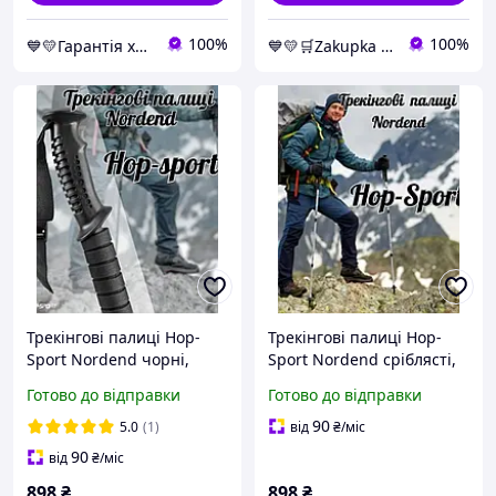
100%
100%
💙💛Гарантія хороших покупок 🎁🚚 ⤵
💙💛🛒Zakupka - магазин для зручних покупок, з швидкою доставкою по Украіні 🎁% 🚚 ⤵
Трекінгові палиці Hop-
Трекінгові палиці Hop-
Sport Nordend чорні,
Sport Nordend сріблясті,
Палиці для
Палиці для
Готово до відправки
Готово до відправки
скандинавської ходьби,
скандинавської ходьби,
Туристичні палиці для
Туристичні палиці для
90
5.0
(1)
від
₴
/міс
спортивної ходьби
спортивної ходьби
90
від
₴
/міс
898
₴
898
₴