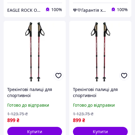
100%
100%
EAGLE ROCK Офіційний магазин бренду
💙💛Гарантія хороших покупок 🎁🚚 ⤵
Трекінгові палиці для
Трекінгові палиці для
спортивної
спортивної
скандинавської ходьби
скандинавської ходьби
Готово до відправки
Готово до відправки
(Uolide, Red)
(Uolide, Red)
скандинавські трекінг
скандинавські трекінг
1 123
.75
₴
1 123
.75
₴
палички (Пара)
палички (Пара)
899
₴
899
₴
Купити
Купити