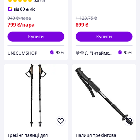
спортивної ходьби чорні
трекінгові скандинавські
5.0
(6)
(6002)
80
від
₴
/міс
940
₴/пара
1 123
.75
₴
799
₴/пара
899
₴
Купити
Купити
93%
95%
UNICUMSHOP
💙💛🛴 "Інтаймс" Інтернет-магазин 🏆🚚 ⤵
Трекінг палиці для
Палиця трекінгова