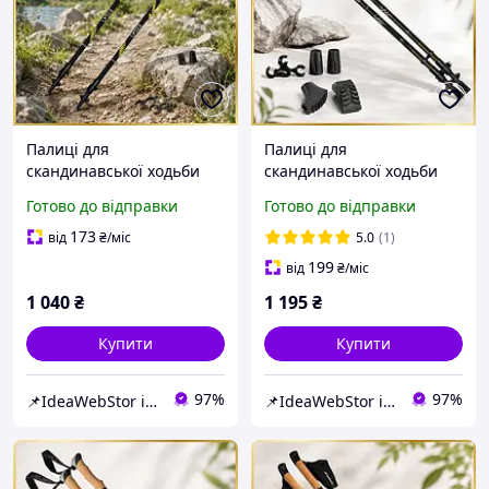
Палиці для
Палиці для
скандинавської ходьби
скандинавської ходьби
трекінгові палиці
трекінгові палиці
Готово до відправки
Готово до відправки
туристичні для
туристичні для
спортивної ходьби
спортивної ходьби
173
від
₴
/міс
5.0
(1)
PowerP 9104 Black/Green
PowerP 9105 Sisu Black
199
від
₴
/міс
1 040
₴
1 195
₴
Купити
Купити
97%
97%
📌IdeaWebStor інтернет-магазин товарів для спорту
📌IdeaWebStor інтернет-магазин товарів для спорту