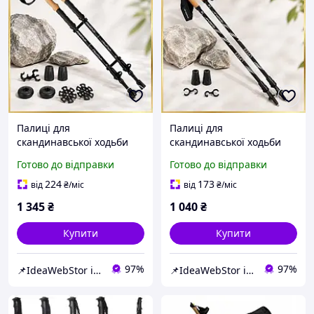
Палиці для
Палиці для
скандинавської ходьби
скандинавської ходьби
трекінгові палиці
трекінгові палиці
Готово до відправки
Готово до відправки
туристичні для
туристичні для
спортивної ходьби
спортивної ходьби
224
173
від
₴
/міс
від
₴
/міс
PowerPlay 9107 Friluftsli
PowerP 9104 Black/White
1 345
₴
1 040
₴
Купити
Купити
97%
97%
📌IdeaWebStor інтернет-магазин товарів для спорту
📌IdeaWebStor інтернет-магазин товарів для спорту