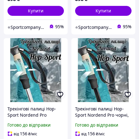
Купити
Купити
95%
95%
⭐️Sportcompany⭐️ Інтернет магазин спортивних товарів⭐️
⭐️Sportcompany⭐️ Інтернет магазин спортивних товарів⭐️
Трекінгові палиці Hop-
Трекінгові палиці Hop-
Sport Nordend Pro
Sport Nordend Pro чорні,
сріблясті, Палиці для
Палиці для
Готово до відправки
Готово до відправки
скандинавської ходьби,
скандинавської ходьби,
Туристичні палиці для
Туристичні палиці для
156
156
від
₴
/міс
від
₴
/міс