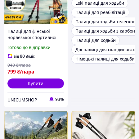
Leki палиці для ходьби
Палиці для реабілітації
Палиці для ходьби телескопі
Палиці для ходьби з карбону
Палиці для фінської
норвезької спортивної
Палиці Для ходьби
ходьби, Норвезькі гірські
Готово до відправки
Дві палиці для скандинавськ
палиці для треку Hechpro
3924 червоні
80
від
₴
/міс
Німецькі палиці для ходьби
940
₴/пара
799
₴/пара
Купити
93%
UNICUMSHOP