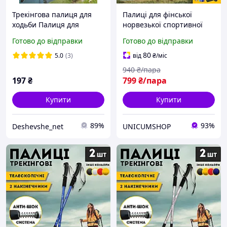
Трекінгова палиця для
Палиці для фінської
ходьби Палиця для
норвезької спортивної
спортивної ходьби
ходьби, Норвезькі гірські
Готово до відправки
Готово до відправки
трекінгу скандинавської
палиці для треку Hechpro
ходьби Profi MS 2019-1
3924 чорні
80
5.0
(3)
від
₴
/міс
Energ
940
₴/пара
197
₴
799
₴/пара
Купити
Купити
89%
93%
Deshevshe_net
UNICUMSHOP