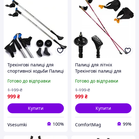
Трекінгові палиці для
Палиці для літніх
спортивної ходьби Палиці
Трекінгові палиці для
для скандинавської
скандинавської
Готово до відправки
Готово до відправки
ходьби для літніх NILS
нордичної спортивної
Extreme NW 602
ходьби NILS Extreme NW
1 199
₴
1 199
₴
607 Red
999
₴
999
₴
Купити
Купити
100%
99%
Vsesumki
ComfortMag