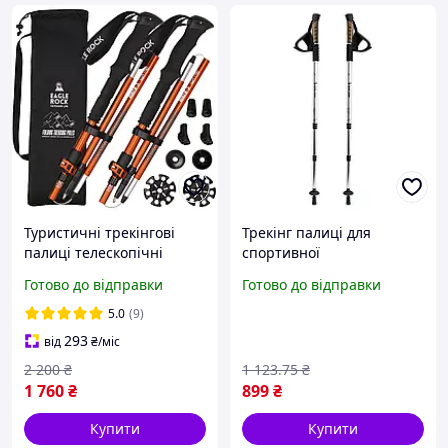
Туристичні трекінгові
Трекінг палиці для
палиці телескопічні
спортивної
оранжеві Eagle Rock для
скандинавської ходьби
Готово до відправки
Готово до відправки
походів, для спортивної
(Uolide, Silver) палки
ходьби
трекінгові скандинавські
5.0
(9)
(пара)
293
від
₴
/міс
2 200
₴
1 123
.75
₴
1 760
₴
899
₴
Купити
Купити