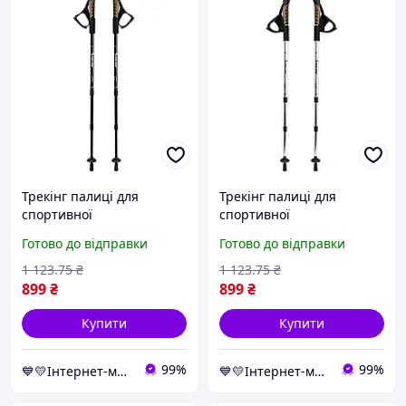
Трекінг палиці для
Трекінг палиці для
спортивної
спортивної
скандинавської ходьби
скандинавської ходьби
Готово до відправки
Готово до відправки
(Uolide, Black ) палки
(Uolide, Silver) палки
трекінгові скандинавські
трекінгові скандинавські
1 123
.75
₴
1 123
.75
₴
(пара)
899
₴
899
₴
Купити
Купити
99%
99%
💙💛Інтернет-магазин NaVubir - navubir.com.ua 🎁% 🚚 ⤵
💙💛Інтернет-магазин NaVubir - navubir.com.ua 🎁% 🚚 ⤵