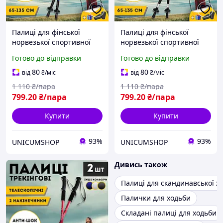
Палиці для фінської
Палиці для фінської
норвезької спортивної
норвезької спортивної
ходьби, Норвезькі гірські
ходьби, Норвезькі гірські
Готово до відправки
Готово до відправки
палиці для треку Hechpro
палиці для треку Hechpro
3924 сині
3924 сірі
80
80
від
₴
/міс
від
₴
/міс
1 110
₴/пара
1 110
₴/пара
799
.20
₴/пара
799
.20
₴/пара
Купити
Купити
93%
93%
UNICUMSHOP
UNICUMSHOP
Дивись також
Палиці для скандинавської х
Палички для ходьби
Складані палиці для ходьби