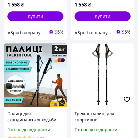
спортивної ходьби
спортивної ходьби
1 558
₴
1 558
₴
Купити
Купити
95%
95%
⭐️Sportcompany⭐️ Інтернет магазин спортивних товарів⭐️
⭐️Sportcompany⭐️ Інтернет магазин спортивних товарів⭐️
Палиці для
Трекінг палиці для
скандинавської ходьби
спортивної
трекінгові палки для гір
скандинавської ходьби
Готово до відправки
Готово до відправки
туристичні для
(Uolide, Black ) палки