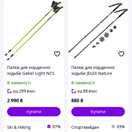
Палки для нордичної
Палки для нордичної
ходьби Gabel Light NCS
ходьби JELEX Nature
розмір 105
В наявності
В наявності
299
88
від
₴
/міс
від
₴
/міс
2 990
₴
880
₴
Купити
Купити
97%
93%
Ski & Hiking
Спортмайдан