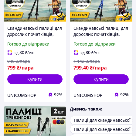
Скандинавські палиці для
Скандинавські палиці для
дорослих початківців,
дорослих початківців,
фінські палиці для
фінські палиці для
Готово до відправки
Готово до відправки
нордичної ходьби
нордичної ходьби
Hechpro 3924 чорні
Hechpro 3924 сині
80
80
від
₴
/міс
від
₴
/міс
940
₴/пара
1 142
₴/пара
799
₴/пара
799
.40
₴/пара
Купити
Купити
92%
92%
UNICUMSHOP
UNICUMSHOP
Дивись також
Палиці для скандинавської х
Палиці для скандинавської х