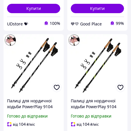
Купити
Купити
100%
99%
UDstore 💝
💙💛 Good Place
Палиці для нордичної
Палиці для нордичної
ходьби PowerPlay 9104
ходьби PowerPlay 9104
Lykke Black/White 80-135
Lykke телескопічні 80-135
Готово до відправки
Готово до відправки
см пари Love&Life -online-
см, комплект AllInOne -
multimarket-
market-without-queues-
104
104
від
₴
/міс
від
₴
/міс