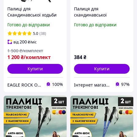
Палиці для
Палиця для
Скандинавської ходьби
скандинавської
Палки для нордичної
(нордичної) ходьби
Готово до відправки
Готово до відправки
ходьби EagleRock (колір
EasyFit Energia EF-3924-BL
чорний) скандинавські
алюмінієва 1 шт Синій
5.0
(38)
палиці
200
від
₴
/міс
1 500
₴/комплект
1 200
₴/комплект
384
₴
Купити
Купити
100%
97%
EAGLE ROCK Офіційний магазин бренду
Інтернет магазин Sport-Kvartal.com.ua № 1 по спортивним товарам.