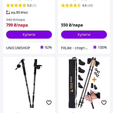
походу, Туристичні палиці
скандинавські палиці
Hechpro червоні 3924-1
антішок
5.0
(1)
4.9
(49)
80
від
₴
/міс
940
₴/пара
799
₴/пара
550
₴/пара
Купити
Купити
92%
100%
UNICUMSHOP
FitLike - спортивний інтернет-магазин