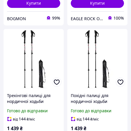
Купити
Купити
99%
100%
BOGMON
EAGLE ROCK Офіційний магазин бренду
Трекінгові палиці для
Похідні палиці для
нордичної ходьби
нордичної ходьби
inSPORTline Montgato
inSPORTline Montgato
Готово до відправки
Готово до відправки
UDstore -store-with-good-
GoodPlace -worry-free-
prices-
shopping-
144
144
від
₴
/міс
від
₴
/міс
1 439
₴
1 439
₴