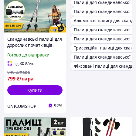
Палиці для скандинавської х
Палиці для скандинавської хо
Алюмінієві палиці для сканд
Палиці для скандинавської хо
Палиці для скандинавської хо
Скандинавські палиці для
дорослих початківців,
Трисекційні палиці для скан
фінські палиці для
Готово до відправки
Палиці для скандинавської х
нордичної ходьби
Hechpro 3924 сірі
80
від
₴
/міс
Фіксовані палиці для сканди
940
₴/пара
799
₴/пара
Купити
92%
UNICUMSHOP