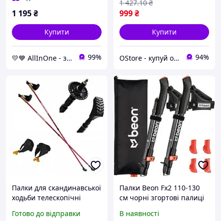
1 427
.10
₴
without-queues-
1 195
₴
999
₴
Купити
Купити
99%
94%
💛💙 AllInOne - знаходь все необхідне в одному магазині!
OStore - купуй онлайн!
Палки для скандинавської
Палки Beon Fx2 110-130
ходьби телескопічні
см чорні згортові палиці
палиці для нордичної
для нордичної ходи
Готово до відправки
В наявності
ходьби спортивний
регульовані для ходьби