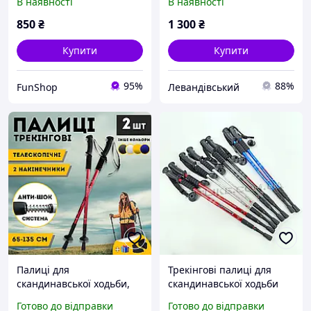
В наявності
В наявності
80M60024M
Німеччина
850
₴
1 300
₴
Купити
Купити
95%
88%
FunShop
Левандівський
Палиці для
Трекінгові палиці для
скандинавської ходьби,
скандинавської ходьби
Трекінгові палиці для гір
Aluminum Stick Anti Shock
Готово до відправки
Готово до відправки