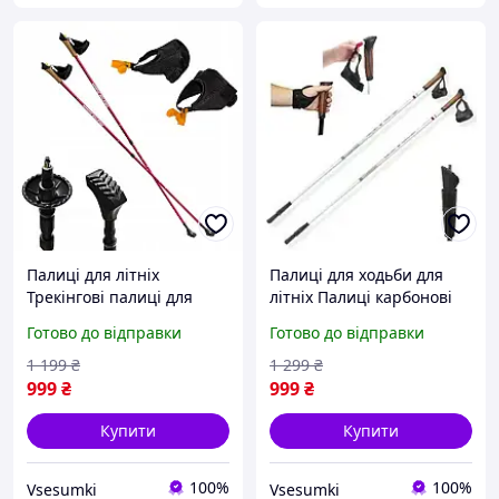
Палиці для літніх
Палиці для ходьби для
Трекінгові палиці для
літніх Палиці карбонові
скандинавської
для скандинавської
Готово до відправки
Готово до відправки
нордичної спортивної
нордичної ходьби
ходьби NILS Extreme NW
Adventuridge 110 см
1 199
₴
1 299
₴
607 Red
999
₴
999
₴
Купити
Купити
100%
100%
Vsesumki
Vsesumki