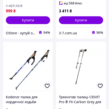
інвентар для прогулянок
прогулянок
568
від
₴
/міс
1 427
.10
₴
999
₴
3 411
₴
Купити
Купити
94%
96%
OStore - купуй онлайн!
3-7.com.ua
Kodenor палки для
Трекінгові палиці CRIVIT
нордичної ходьби
Pro ® FX-Carbon Grey для
алюмінієві 3-секційні
нордичної ходьби