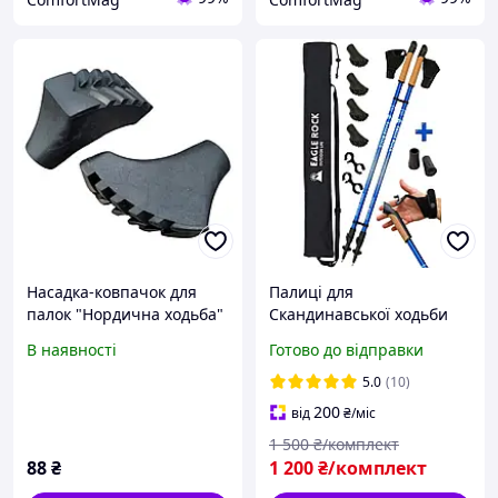
Насадка-ковпачок для
Палиці для
палок "Нордична ходьба"
Скандинавської ходьби
(пара) TY-5527 (пара.)
EagleRock Нордичні
В наявності
Готово до відправки
палиці з Темляком (колір
синій) скандинавські
5.0
(10)
палки
200
від
₴
/міс
1 500
₴/комплект
88
₴
1 200
₴/комплект