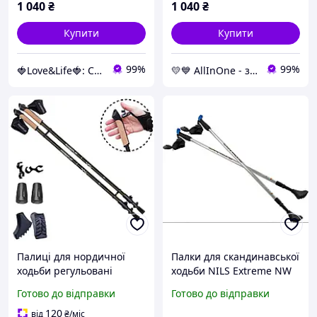
1 040
₴
1 040
₴
Купити
Купити
99%
99%
🍓Love&Life🍓: Світ Здоров'я 💋
💛💙 AllInOne - знаходь все необхідне в одному магазині!
Палиці для нордичної
Палки для скандинавської
ходьби регульовані
ходьби NILS Extreme NW
PowerPlay 9105 Sisu 80-
602 телескопічні палиці
Готово до відправки
Готово до відправки
135 см, чорно-золота
для нордичної ходьби 82-
пара AllInOne -market-
140 см
120
від
₴
/міс