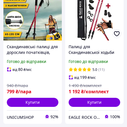
Скандинавські палиці для
Палиці для
дорослих початківців,
Скандинавської ходьби
фінські палиці для
EagleRock Нордичні
Готово до відправки
Готово до відправки
нордичної ходьби
палиці з Темляком (колір
Hechpro 3924 червоні
червоний) скандинавські
80
від
₴
/міс
5.0
(11)
палки
199
від
₴
/міс
940
₴/пара
1 490
₴/комплект
799
₴/пара
1 192
₴/комплект
Купити
Купити
92%
100%
UNICUMSHOP
EAGLE ROCK Офіційний магазин бренду