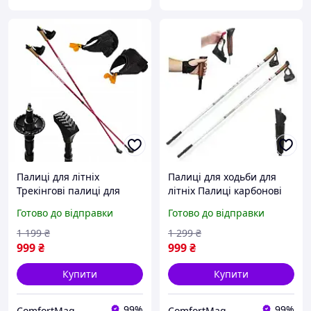
Палиці для літніх
Палиці для ходьби для
Трекінгові палиці для
літніх Палиці карбонові
скандинавської
для скандинавської
Готово до відправки
Готово до відправки
нордичної спортивної
нордичної ходьби
ходьби NILS Extreme NW
Adventuridge 110 см
1 199
₴
1 299
₴
607 Red
999
₴
999
₴
Купити
Купити
99%
99%
ComfortMag
ComfortMag