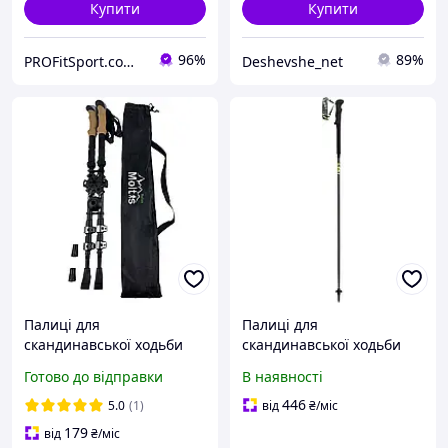
Купити
Купити
96%
89%
PROFitSport.com.ua - Интернет-магазин спортинвентаря
Deshevshe_net
Палиці для
Палиці для
скандинавської ходьби
скандинавської ходьби
Moltis Relax 275 SM
Leki MICRO RCM nature
Готово до відправки
В наявності
телескопічні, з 4 видами
carbon/neonyellow - 120
насадок і чохлом Flip-Lock
cm
446
5.0
(1)
від
₴
/міс
179
від
₴
/міс