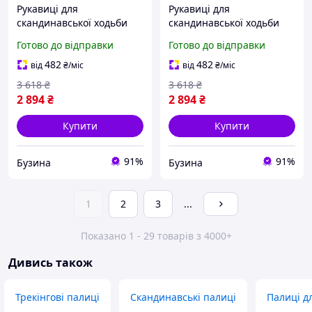
Рукавиці для
Рукавиці для
скандинавської ходьби
скандинавської ходьби
Gabel NCS Gloves Long M
Gabel NCS Gloves Long S
Готово до відправки
Готово до відправки
(8015011500408) buzyna
(8015011500407) buzyna
482
482
від
₴
/міс
від
₴
/міс
3 618
₴
3 618
₴
2 894
₴
2 894
₴
Купити
Купити
91%
91%
Бузина
Бузина
1
2
3
...
Показано 1 - 29 товарів з 4000+
Дивись також
Трекінгові палиці
Скандинавські палиці
Палиці д