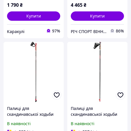
1 790
₴
4 465
₴
Купити
Купити
97%
86%
Каракулі
РІЧ СПОРТ ВІННИЦЯ
Палиці для
Палиці для
скандинавської ходьби
скандинавської ходьби
Leki SMART CARAT
Leki WALKER PLATINIUM
В наявності
В наявності
middlegrey/white-neonred
view carbon/white-red