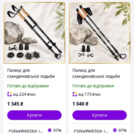
Палиці для
Палиці для
скандинавської ходьби
скандинавської ходьби
трекінгові палиці
трекінгові палиці
Готово до відправки
Готово до відправки
туристичні для
туристичні для
спортивної ходьби
спортивної ходьби
224
173
від
₴
/міс
від
₴
/міс
PowerPlay 9107 Friluftsli
PowerP 9104 Black/White
1 345
₴
1 040
₴
Купити
Купити
97%
97%
📌IdeaWebStor інтернет-магазин товарів для спорту
📌IdeaWebStor інтернет-магазин товарів для спорту