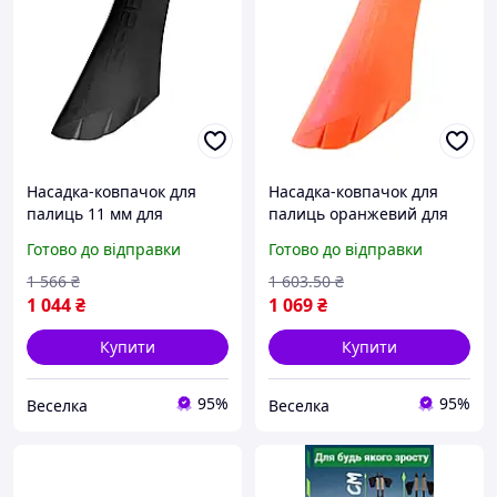
Насадка-ковпачок для
Насадка-ковпачок для
палиць 11 мм для
палиць оранжевий для
активного відпочинку
скандинавської ходьби та
Готово до відправки
Готово до відправки
скандинавська ходьба
трейлранингу з високим
трейлранінг FLAME
зчепленням FLAME
1 566
₴
1 603
.50
₴
1 044
₴
1 069
₴
Купити
Купити
95%
95%
Веселка
Веселка