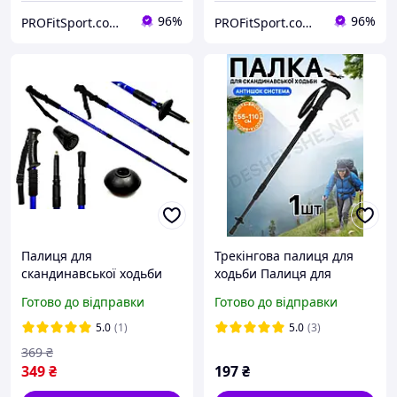
96%
96%
PROFitSport.com.ua - Интернет-магазин спортинвентаря
PROFitSport.com.ua - Интернет-магазин спортинвентаря
Палиця для
Трекінгова палиця для
скандинавської ходьби
ходьби Палиця для
EasyFit Energia синя 1 шт
спортивної ходьби
Готово до відправки
Готово до відправки
трекінгу скандинавської
ходьби Profi MS 2019-1
5.0
(1)
5.0
(3)
Energ
369
₴
349
₴
197
₴