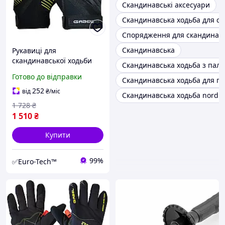
Скандинавські аксесуари
Скандинавська ходьба для са
Спорядження для скандинавс
Скандинавська
Рукавиці для
скандинавської ходьби
Скандинавська ходьба з пали
Gabel Ergo Pro Yellow S
Готово до відправки
Скандинавська ходьба для по
(8015011300307)
252
від
₴
/міс
Скандинавська ходьба nordic
1 728
₴
1 510
₴
Купити
99%
✅Euro-Tech™