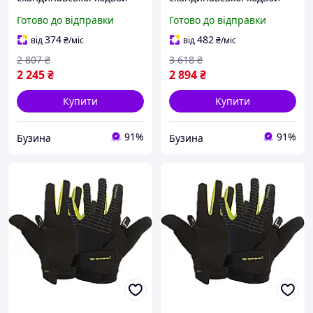
Gabel Ergo Pro Yellow S
Gabel NCS Gloves Short S
Готово до відправки
Готово до відправки
(8015011300307) buzyna
(8015011600407) buzyna
374
482
від
₴
/міс
від
₴
/міс
2 807
₴
3 618
₴
2 245
₴
2 894
₴
Купити
Купити
91%
91%
Бузина
Бузина