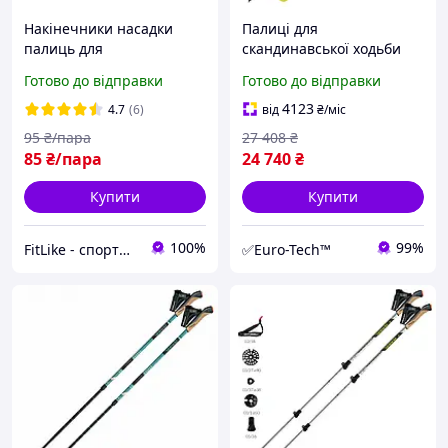
Накінечники насадки
Палиці для
палиць для
скандинавської ходьби
скандинавської ходьби
Gabel E-Poles G-1A XTL
Готово до відправки
Готово до відправки
Boots (трекінгових
(7008370230000)
палиць)
4123
4.7
(6)
від
₴
/міс
95
₴/пара
27 408
₴
85
₴/пара
24 740
₴
Купити
Купити
100%
99%
FitLike - спортивний інтернет-магазин
✅Euro-Tech™