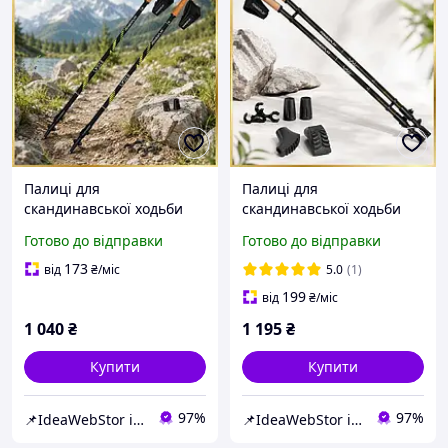
Палиці для
Палиці для
скандинавської ходьби
скандинавської ходьби
трекінгові палиці
трекінгові палиці
Готово до відправки
Готово до відправки
туристичні для
туристичні для
спортивної ходьби
спортивної ходьби
173
від
₴
/міс
5.0
(1)
PowerP 9104 Black/Green
PowerP 9105 Sisu Black
199
від
₴
/міс
1 040
₴
1 195
₴
Купити
Купити
97%
97%
📌IdeaWebStor інтернет-магазин товарів для спорту
📌IdeaWebStor інтернет-магазин товарів для спорту