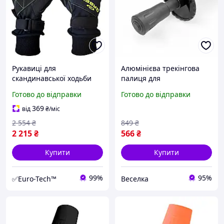
Рукавиці для
Алюмінієва трекінгова
скандинавської ходьби
палиця для
Gabel Wind Tech N.C.S.
скандинавської ходьби з
Готово до відправки
Готово до відправки
Black/Green M
регульованою довжиною
(8015012100008)
50-110 см FLAME
369
від
₴
/міс
2 554
₴
849
₴
2 215
₴
566
₴
Купити
Купити
99%
95%
✅Euro-Tech™
Веселка