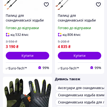
Палиці для
Палиці для
скандинавської ходьби
скандинавської ходьби
Gabel Stretch Lite Avio
Gabel Fusion Cork-Tech
Готово до відправки
Готово до відправки
(7008352622000)
(7008361510000)
532
806
від
₴
/міс
від
₴
/міс
3 556
₴
5 208
₴
3 190
₴
4 835
₴
Купити
Купити
99%
99%
✅Euro-Tech™
✅Euro-Tech™
Дивись також
Аксесуари для скандинавсько
Скандинавська ходьба взимк
Скандинавська ходьба для лі