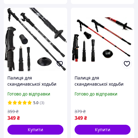
Палиця для
Палиця для
скандинавської ходьби
скандинавської ходьби
EasyFit Energia чорна 1
EasyFit Energia червона 1
Готово до відправки
Готово до відправки
шт
шт
5.0
(3)
359
₴
379
₴
349
₴
349
₴
Купити
Купити