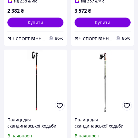
- 110 cm
238
357
від
₴
/міс
від
₴
/міс
2 382
₴
3 572
₴
Купити
Купити
86%
86%
РІЧ СПОРТ ВІННИЦЯ
РІЧ СПОРТ ВІННИЦЯ
Палиці для
Палиці для
скандинавської ходьби
скандинавської ходьби
Leki MICRO RCM
Leki SMART SUPREME
В наявності
В наявності