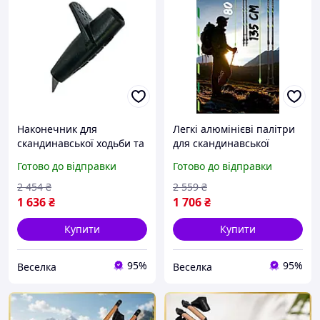
Наконечник для
Легкі алюмінієві палітри
скандинавської ходьби та
для скандинавської
трейлранингу легкий
ходьби з регулюванням
Готово до відправки
Готово до відправки
міцний із карбідними
висоти та комфортними
закінченнями для
ручками FLAME
2 454
₴
2 559
₴
активних людей FLAME
1 636
₴
1 706
₴
Купити
Купити
95%
95%
Веселка
Веселка