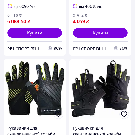
SUPERLIGHT neonred-
darkanthr-neonyellow-
nat.carb-n.yell
white
609
406
від
₴
/міс
від
₴
/міс
8 118
₴
5 412
₴
6 088
.50
₴
4 059
₴
Купити
Купити
86%
86%
РІЧ СПОРТ ВІННИЦЯ
РІЧ СПОРТ ВІННИЦЯ
Рукавички для
Рукавички для
скандинавської ходьби
скандинавської ходьби