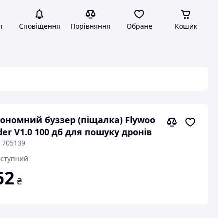
т
Сповіщення
Порівняння
Обране
Кошик
ономний буззер (піщалка) Flywoo
der V1.0 100 дб для пошуку дронів
 705139
ступний
62
₴