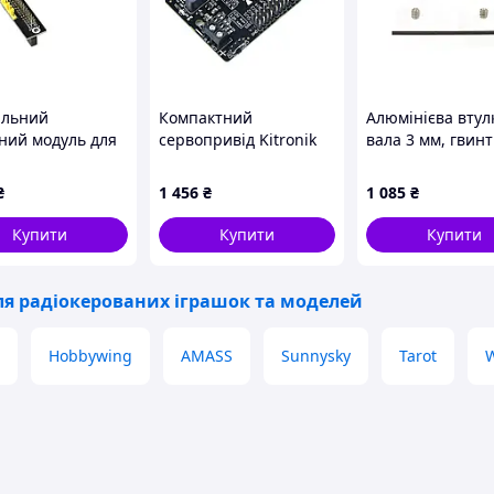
альний
Компактний
Алюмінієва втул
ний модуль для
сервопривід Kitronik
вала 3 мм, гвинт
 Nano -
16 — 16-канальний
(2 шт.)
hare 19075
сервопривід для BBC
₴
1 456
₴
1 085
₴
micro:bit
Купити
Купити
Купити
я радіокерованих іграшок та моделей
Hobbywing
AMASS
Sunnysky
Tarot
W