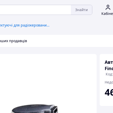
Знайти
Кабіне
Комплектуючі для радіокерованих іграшок та моделей
інших продавців
Авт
Fin
Код:
Недо
4