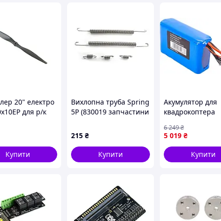
го пошуку.
 контролера польоту під час роботи.
натисканням кнопки.
олери польоту.
під час автономної роботи)
лер 20" електро
Вихлопна труба Spring
Акумулятор для
x10EP для р/к
5P (830019 запчастини
квадрокоптера
в (1 шт. CW)
для радіокерованих
HiSmart 6S2P 22.
6 249
₴
моделей Himoto)
10000mAh (AA62
215
₴
5 019
₴
Купити
Купити
Купити