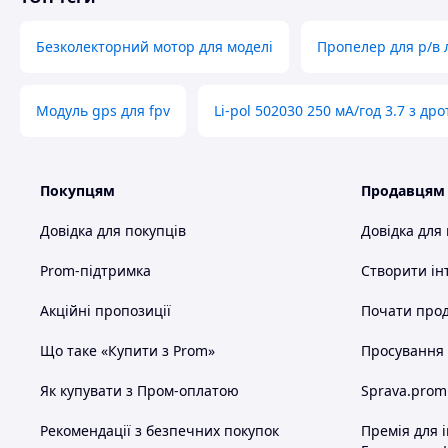
Безколекторний мотор для моделі
Пропелер для р/в л
Модуль gps для fpv
Li-pol 502030 250 мА/год 3.7 з др
Покупцям
Продавцям
Довідка для покупців
Довідка для
Prom-підтримка
Створити ін
Акційні пропозиції
Почати прод
Що таке «Купити з Prom»
Просування в
Як купувати з Пром-оплатою
Sprava.prom
Рекомендації з безпечних покупок
Премія для 