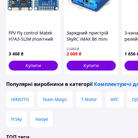
FPV Fly control Matek
Зарядний пристрій
3-кан
H7A3-SLIM (політний
SkyRC iMAX B6 mini
релей
контролер)
6A/60W без/БЖ
Jetson
2 049
₴
універсальний
Waves
3 408
₴
2 009
₴
1 656
Купити
Купити
Популярні виробники
в категорії
Комплектуючі дл
HIMOTO
Team Magic
T-Motor
APC
DJI
FrSky
Haoye
ТОП теги