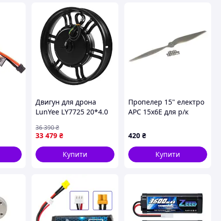
Двигун для дрона
Пропелер 15" електро
LunYee LY7725 20*4.0
APC 15x6E для р/к
2V
72v 5000w (LY725) —
літаків (1 шт CCW)
36 390
₴
0333)
Доступний
33 479
₴
420
₴
Купити
Купити