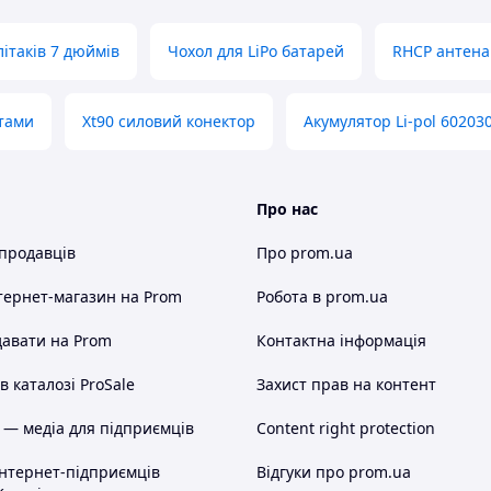
ітаків 7 дюймів
Чохол для LiPo батарей
RHCP антена
отами
Xt90 силовий конектор
Акумулятор Li-pol 602030
Про нас
 продавців
Про prom.ua
тернет-магазин
на Prom
Робота в prom.ua
авати на Prom
Контактна інформація
 каталозі ProSale
Захист прав на контент
 — медіа для підприємців
Content right protection
інтернет-підприємців
Відгуки про prom.ua