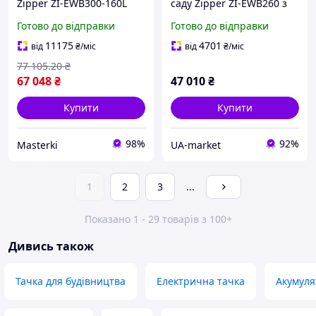
Zipper ZI-EWB300-160L
саду Zipper ZI-EWB260 з
самохідна
електромотором 350 Вт та
Готово до відправки
Готово до відправки
вантажопідйомність 300
ємністю 100 л
кг місткість 160 л для
11175
4701
від
₴
/міс
від
₴
/міс
транспортування
77 105
.20
₴
вантажів
67 048
₴
47 010
₴
Купити
Купити
98%
92%
Masterki
UA-market
1
2
3
...
Показано 1 - 29 товарів з 100+
Дивись також
Тачка для будівництва
Електрична тачка
Акумуля