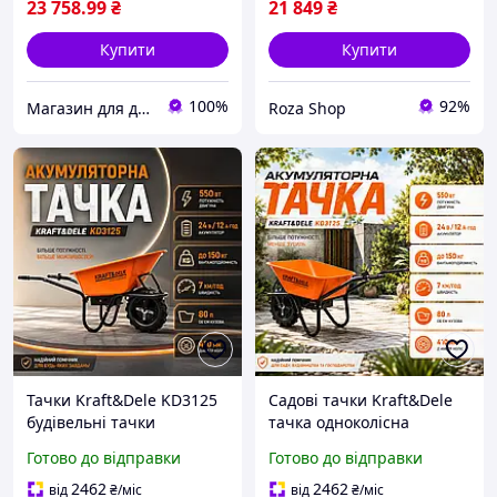
23 758
.99
₴
21 849
₴
Купити
Купити
100%
92%
Магазин для дорослих
Roza Shop
Тачки Kraft&Dele KD3125
Садові тачки Kraft&Dele
будівельні тачки
тачка одноколісна
акумуляторні 24 В/12
(вантажопідйомність до
Готово до відправки
Готово до відправки
А·год тачки для саду
150 кг) тачка для
тачка для піску з одним
перевезення 24 В/12
2462
2462
від
₴
/міс
від
₴
/міс