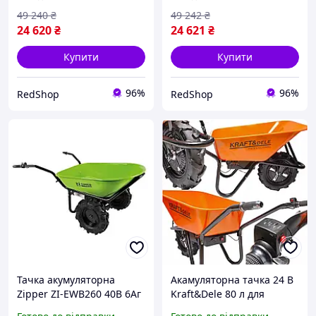
колесом до 150 кг
А·год акумуляторна тачка
49 240
₴
49 242
₴
24 620
₴
24 621
₴
Купити
Купити
96%
96%
RedShop
RedShop
Тачка акумуляторна
Акамуляторна тачка 24 В
Zipper ZI-EWB260 40В 6Аг
Kraft&Dele 80 л для
260 кг для саду та будинку
будівництва та саду 150