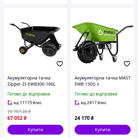
Акумуляторна тачка
Акумуляторна тачка MAST
Zipper ZI-EWB300-160L
EWB 150G з
самохідна 300 кг 160 л для
електродвигуном 280 Вт
Готово до відправки
Готово до відправки
транспортування
та вантажопідйомністю
вантажів надійна
150 кг об'єм кузова 75 л
11175
2417
від
₴
/міс
від
₴
/міс
ефективна
вага 30 кг
73 757
.20
₴
67 052
₴
24 170
₴
Купити
Купити