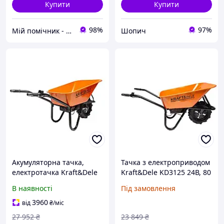
Купити
Купити
98%
97%
Мій помічник - інтернет магазин
Шопич
Акумуляторна тачка,
Тачка з електроприводом
електротачка Kraft&Dele
Kraft&Dele KD3125 24В, 80
KD3125 150 кг 80 л
л 150 кг візок для дому та
В наявності
Під замовлення
саду
3960
від
₴
/міс
27 952
₴
23 849
₴