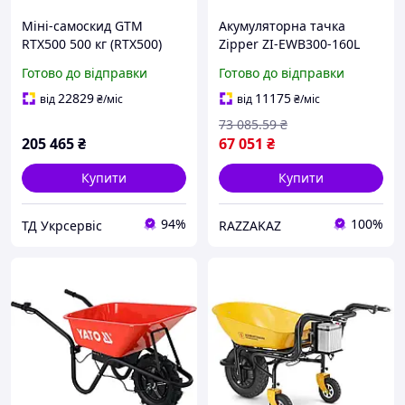
Міні-самоскид GTM
Акумуляторна тачка
RTX500 500 кг (RTX500)
Zipper ZI-EWB300-160L
самохідна 300 кг 160 л для
Готово до відправки
Готово до відправки
транспортування
вантажів
22829
11175
від
₴
/міс
від
₴
/міс
73 085
.59
₴
205 465
₴
67 051
₴
Купити
Купити
94%
100%
ТД Укрсервіс
RAZZAKAZ