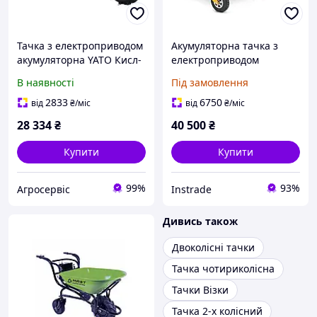
Тачка з електроприводом
Акумуляторна тачка з
акумуляторна YATO Кисл-
електроприводом
Ол 2х12В 1.2А·год 500 Вт
Schwartzmann SCH-WB150
В наявності
Під замовлення
до 150 кг YT-86097
2833
6750
від
₴
/міс
від
₴
/міс
28 334
₴
40 500
₴
Купити
Купити
99%
93%
Агросервіс
Instrade
Дивись також
Двоколісні тачки
Тачка чотириколісна
Тачки Візки
Тачка 2-х колісний