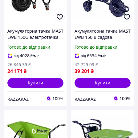
Акумуляторна тачка MAST
Акумуляторна тачка MAST
EWB 150G електротачка
EWB 150 B садова
садова
самохідна 80 літрів 260 кг
Готово до відправки
Готово до відправки
вантажопідйомність 150
вантажопідйомність для
кг корито 75 л
перевезення сипучих
4028
6534
від
₴
/міс
від
₴
/міс
матеріалів
26 346
.39
₴
42 729
.09
₴
24 171
₴
39 201
₴
Купити
Купити
100%
100%
RAZZAKAZ
RAZZAKAZ