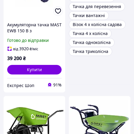
Тачка для перевезення
Тачки вантажні
Візок 4 х колісна садова
Акумуляторна тачка MAST
EWB 150 B з
Тачка 4 х колісна
вантажопідйомністю 260
Готово до відправки
Тачка одноколісна
кг електроприводом 280 В
та 80-літровим коритом
3920
від
₴
/міс
Тачка триколісна
39 200
₴
Купити
91%
Експрес Шоп