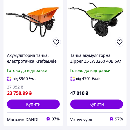
Акумуляторна тачка,
Тачка акумуляторна
електротачка Kraft&Dele
Zipper ZI-EWB260 40В 6Аг
KD3125 150 кг 80 л
260 кг жовтий
Готово до відправки
Готово до відправки
3960
4701
від
₴
/міс
від
₴
/міс
27 952
₴
23 758
.99
₴
47 010
₴
Купити
Купити
97%
97%
Магазин DANDI
Virnyy vybir