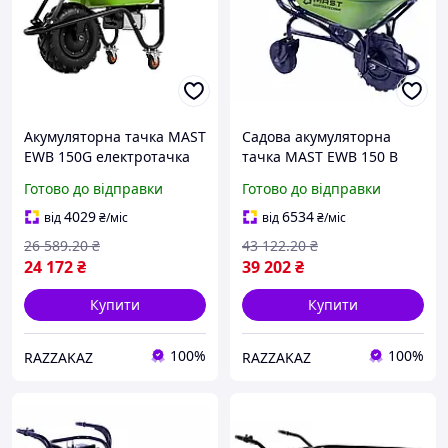
Акумуляторна тачка MAST
Садова акумуляторна
EWB 150G електротачка
тачка MAST EWB 150 B
вантажопідйомність 150
самохідна 80 літрів 260 кг
Готово до відправки
Готово до відправки
кг 75 л для перевезення
вантажопідйомність для
матеріалів
переміщення сипучих
4029
6534
від
₴
/міс
від
₴
/міс
матеріалів
26 589
.20
₴
43 122
.20
₴
24 172
₴
39 202
₴
Купити
Купити
100%
100%
RAZZAKAZ
RAZZAKAZ