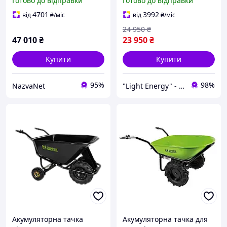
Готово до відправки
Готово до відправки
кг
4701
3992
від
₴
/міс
від
₴
/міс
24 950
₴
47 010
₴
23 950
₴
Купити
Купити
95%
98%
NazvaNet
"Light Energy" - інтернет-магазин
Акумуляторна тачка
Акумуляторна тачка для