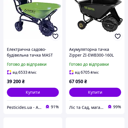
Електрична садово-
Акумуляторна тачка
будівельна тачка MAST
Zipper ZI-EWB300-160L
EWB 150 B на акумуляторі
Готово до відправки
Готово до відправки
для важких робіт
6533
6705
від
₴
/міс
від
₴
/міс
39 200
₴
67 050
₴
Купити
Купити
91%
99%
Pesticides.ua - Аграрна продукція і не тільки !!!
Ліс та Сад, магазин інструментів та садової техніки