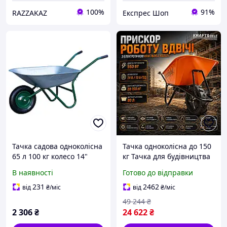
100%
91%
RAZZAKAZ
Експрес Шоп
Тачка садова одноколісна
Тачка одноколісна до 150
65 л 100 кг колесо 14"
кг Тачка для будівництва
GRAD (5055785)
80 л Тачка вантажна 550
В наявності
Готово до відправки
Вт Самохідні тачки
24В/12А·год Тачка з
231
2462
від
₴
/міс
від
₴
/міс
електроприводом
49 244
₴
2 306
₴
24 622
₴