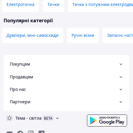
Електротачка
Тачки
Тачка з потужним електродв
Популярні категорії
Думпери, міні-самоскиди
Ручні візки
Запасні час
Покупцям
Продавцям
Про нас
Партнери
Тема
-
світла
BETA