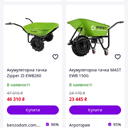
Акумуляторна тачка
Акумуляторна тачка MAST
Zipper ZI-EWB260
EWB 150G
В наявності
В наявності
47 010
₴
24 170
₴
46 310
₴
23 445
₴
Купити
Купити
96%
95%
benzodom.com.ua
Агротория