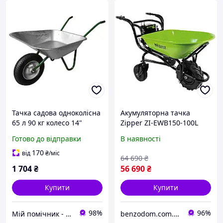
Тачка садова одноколісна
Акумуляторна тачка
65 л 90 кг колесо 14"
Zipper ZI-EWB150-100L
GRAD (5055765)
Готово до відправки
В наявності
170
від
₴
/міс
64 690
₴
1 704
₴
56 690
₴
Купити
Купити
98%
96%
Мій помічник - інтернет магазин
benzodom.com.ua