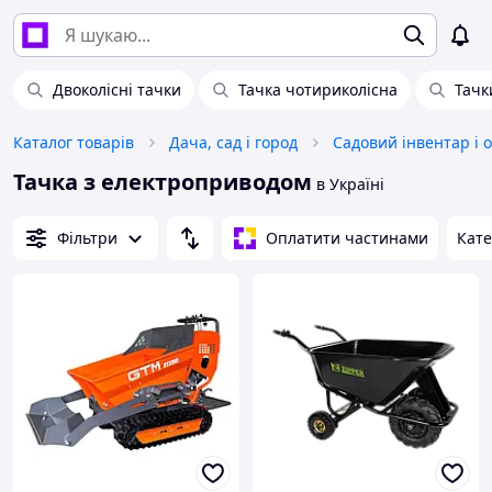
Двоколісні тачки
Тачка чотириколісна
Тачк
Каталог товарів
Дача, сад і город
Садовий інвентар і 
Тачка з електроприводом
в Україні
Фільтри
Оплатити частинами
Кате