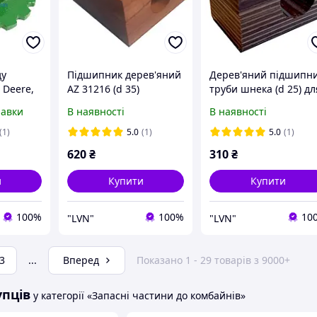
ду
Підшипник дерев'яний
Дерев'яний підшипн
 Deere,
AZ 31216 (d 35)
труби шнека (d 25) дл
17 JAG
соломотряса комбайна
комбайна Massey
равки
В наявності
В наявності
John Deere (бук)
Ferguson
(1)
5.0
(1)
5.0
(1)
620
₴
310
₴
и
Купити
Купити
100%
100%
10
"LVN"
"LVN"
3
...
Вперед
Показано 1 - 29 товарів з 9000+
упців
у категорії «Запасні частини до комбайнів»