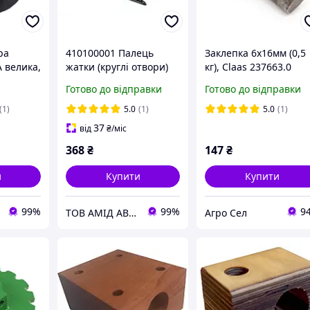
ра
410100001 Палець
Заклепка 6х16мм (0,5
 велика,
жатки (круглі отвори)
кг), Claas 237663.0
а | 54-
JOHN DEERE Cametet
Готово до відправки
Готово до відправки
AXE37174 / Z11785 /
АН143573 / 84476747 /
(1)
5.0
(1)
5.0
(1)
811166
37
від
₴
/міс
368
₴
147
₴
и
Купити
Купити
99%
99%
9
ТОВ АМІД АВТО
Агро Сел