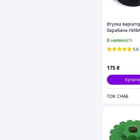
Втулка варіато
барабана НИВА
металографітов
В наявності
00229
5.0
175
₴
Купит
ТОК СНАБ