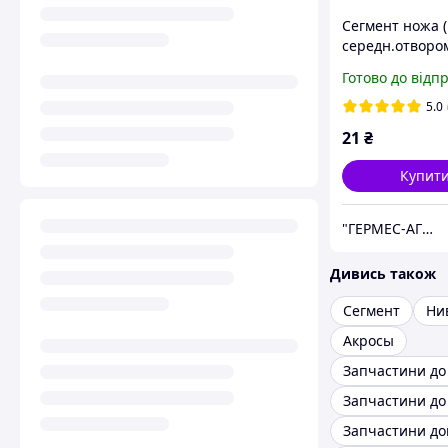
Сегмент ножа (
середн.отворо
Н.066.02
Готово до відп
5.0
21
₴
Купит
"ГЕРМЕС-АГРО"
Дивись також
Сегмент
Ни
Акросы
Запчастини до