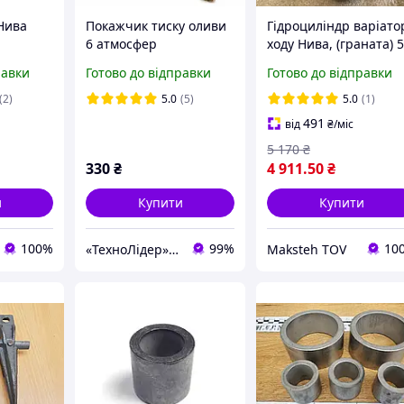
Нива
Покажчик тиску оливи
Гідроциліндр варіато
6 атмосфер
ходу Нива, (граната) 5
(механічний) (у зборі зі
154-3, без пильника
равки
Готово до відправки
Готово до відправки
шлангом і перехідним
штуцером) (вир-во
(2)
5.0
(5)
5.0
(1)
Литва) 3 м
491
від
₴
/міс
5 170
₴
330
₴
4 911
.50
₴
и
Купити
Купити
100%
99%
10
«ТехноЛідер» - запчастини для сільськогосподарської техніки
Maksteh TOV