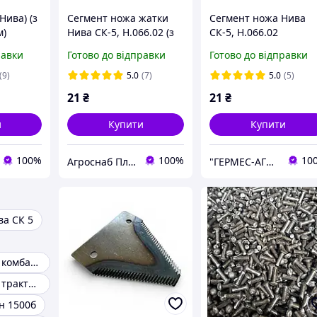
Нива) (з
Сегмент ножа жатки
Сегмент ножа Нива
м)
Нива СК-5, Н.066.02 (з
СК-5, Н.066.02
середн. отвором)
равки
Готово до відправки
Готово до відправки
(9)
5.0
(7)
5.0
(5)
21
₴
21
₴
и
Купити
Купити
100%
100%
10
Агроснаб Плюс
"ГЕРМЕС-АГРО"
ва СК 5
Запчастини до комбайна НИВА СК-5
Запчастини до тракторів
н 1500б