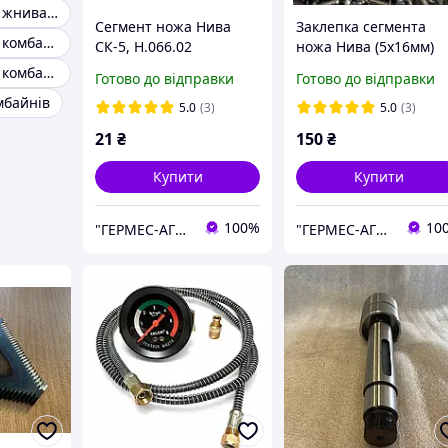
Запчастини до жниварки псп-10
Сегмент ножа Нива
Заклепка сегмента
Запчастини до комбайну ЄНІСЕЙ
СК-5, Н.066.02
ножа Нива (5х16мм)
полукр. головка (0,5
Запчастини до комбайнів ДОН-1500
Готово до відправки
Готово до відправки
КГ/150 шт)
мбайнів
5.0
(3)
5.0
(3)
21
₴
150
₴
Купити
Купити
100%
10
"ГЕРМЕС-АГРО"
"ГЕРМЕС-АГРО"