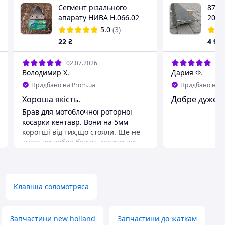
Сегмент різального
8730
апарату НИВА Н.066.02
200х
5.0
(3)
22
₴
4 90
02.07.2026
14.
Володимир Х.
Дария Ф.
Придбано на Prom.ua
Придбано на P
Хороша якість.
Добре дуже
Брав для мотоблочної роторної
косарки кентавр. Вони на 5мм
коротші від тих,що стояли. Ще не
знаю чи добре будуть косити чи
лишатиметься нескошена трава по
середині.
Переваги
Ціна,якість.
Клавіша соломотряса
Недоліки
Не виявив, відповідають опису.
Запчастини new holland
Запчастини до жаткам