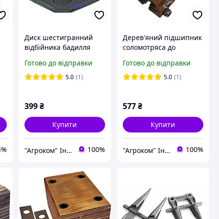
Диск шестигранний
Дерев'яний підшипник
відбійника бадилля
соломотряса до
ANNA Z644 | 564447003
комбайна CLAAS, 35мм
Готово до відправки
Готово до відправки
| 678258 JAG
5.0
(1)
5.0
(1)
399
₴
577
₴
Купити
Купити
4%
100%
100%
"Агроком" Інтернет-магазин ahro.com.ua
"Агроком" Інтернет-магазин ahro.com.ua