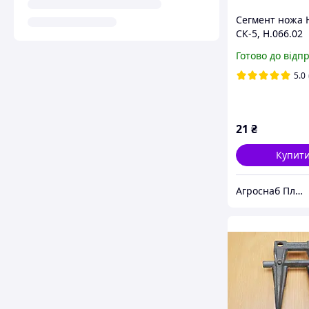
Сегмент ножа 
СК-5, Н.066.02
Готово до відп
5.0
21
₴
Купит
Агроснаб Плюс