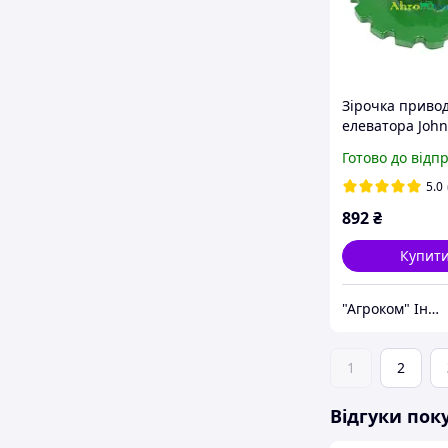
Зірочка приво
елеватора John
z-16, D-25 Z101
Готово до відп
5.0
892
₴
Купит
"Агроком" Інтернет-магазин ahro.com.ua
1
2
Відгуки пок