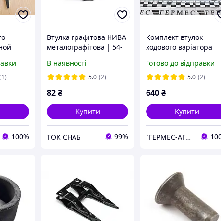
го
Втулка графітова НИВА
Комплект втулок
ной
металографітова | 54-
ходового варіатора
н-1500А/
01221
Нива СК-5
равки
В наявності
Готово до відправки
ор, Нива
металографітові 54-
00229, 54-00230
(1)
5.0
(2)
5.0
(2)
82
₴
640
₴
и
Купити
Купити
100%
99%
10
ТОК СНАБ
"ГЕРМЕС-АГРО"