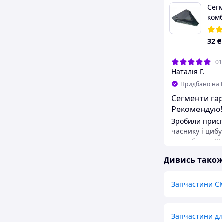
Сег
ком
01
32
₴
01
Наталія Г.
Придбано на 
Сегменти гар
Рекомендую!!
Зробили присп
часнику і цибулі. 
сподобалося!!!
Переваги
Дивись тако
Якість
Недоліки
Запчастини С
Усе ОК!!! Недо
Запчастини дл