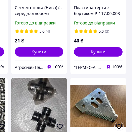
Сегмент ножа (Нива) (з
Пластина тертя з
середн.отвором)
бортиком Р. 117.00.003
Н.066.02
Нива
Готово до відправки
Готово до відправки
5.0
(4)
5.0
(3)
21
₴
40
₴
Купити
Купити
0%
100%
100%
Агроснаб Плюс
"ГЕРМЕС-АГРО"