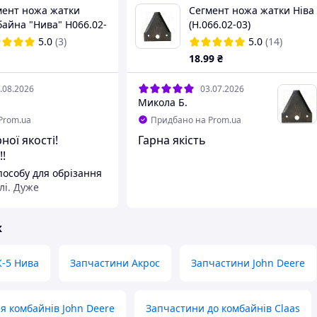
мент ножа жатки
Сегмент ножа жатки Ніва
байна "Нива" Н066.02-
(Н.066.02-03)
5.0
(3)
5.0
(14)
18
.99
₴
.08.2026
03.07.2026
Микола Б.
Prom.ua
Придбано на Prom.ua
ної якості!
Гарна якість
!
особу для обрізання
Дуже
ж
К-5 Нива
Запчастини Акрос
Запчастини John Deere
ліків не виявлено!
я комбайнів John Deere
Запчастини до комбайнів Claas