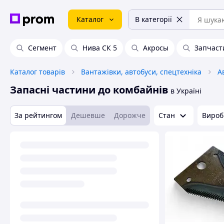
Каталог
В категорії
Сегмент
Нива СК 5
Акросы
Запчаст
Каталог товарів
Вантажівки, автобуси, спецтехніка
А
Запасні частини до комбайнів
в Україні
За рейтингом
Дешевше
Дорожче
Стан
Вироб