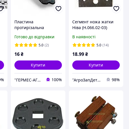
Пластина
Сегмент ножа жатки
протирiзальна
Ніва (Н.066.02-03)
двойного пальця Дон,
Готово до відправки
В наявності
Нива
5.0
(2)
5.0
(14)
16
₴
18
.99
₴
Купити
Купити
0%
100%
98%
"ГЕРМЕС-АГРО"
"АгроЗапДетали" - интернет-магазин