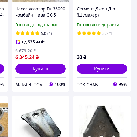
ра
Насос дозатор ГА-36000
Сегмент Джон Дір
4-
комбайн Нива СК-5
(Шумахер)
Готово до відправки
Готово до відправки
5.0
(1)
5.0
(1)
635
від
₴
/міс
6 679
.20
₴
6 345
.24
₴
33
₴
Купити
Купити
0%
100%
99%
Maksteh TOV
ТОК СНАБ