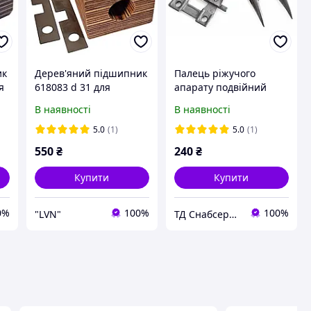
ик
Дерев'яний підшипник
Палець ріжучого
я
618083 d 31 для
апарату подвійний
комбайна Claas
жниварки Дон-1500
В наявності
В наявності
5.0
(1)
5.0
(1)
550
₴
240
₴
Купити
Купити
0%
100%
100%
"LVN"
ТД Снабсервіс