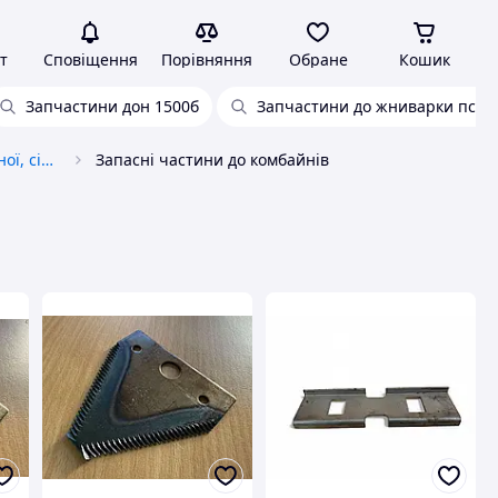
т
Сповіщення
Порівняння
Обране
Кошик
Запчастини дон 1500б
Запчастини до жниварки псп-
Запчастини до автотракторної, сільськогосподарської спецтехніки
Запасні частини до комбайнів