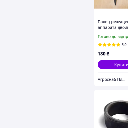
Палец режуще
аппарата двой
Р230.21.000 До
Готово до відп
Б, Акрос, Вект
5.0
180
₴
Купит
Агроснаб Плюс