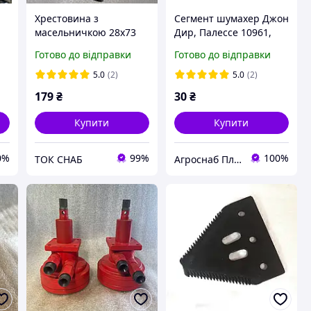
Хрестовина з
Сегмент шумахер Джон
масельничкою 28х73
Дир, Палессе 10961,
для комбайнів СК-5
Z52672, 10961621,
Готово до відправки
Готово до відправки
Нива
Z93077, AZ47493,
AZ40032
5.0
(2)
5.0
(2)
179
₴
30
₴
Купити
Купити
0%
99%
100%
ТОК СНАБ
Агроснаб Плюс