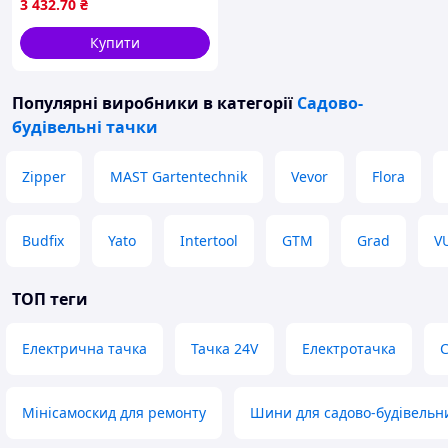
3 432
.70
₴
місткість 160 л (KD3089) Pl
Купити
Популярні виробники
в категорії
Садово-
будівельні тачки
Zipper
MAST Gartentechnik
Vevor
Flora
Budfix
Yato
Intertool
GTM
Grad
V
ТОП теги
Електрична тачка
Тачка 24V
Електротачка
С
Мінісамоскид для ремонту
Шини для садово-будівельн