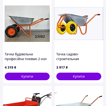
Тачка будівельна
Тачка садово-
професійна пневмо 2-кол
строительная
посилена 90л 180кг ТМ
MASTERTOOL D-22
4 319
₴
3 917
₴
ОЛІМП
двухколесная 85 л/230 кг
колесо полиуретановое PU
Купити
Купити
4.0х8 Ø M6PE088592