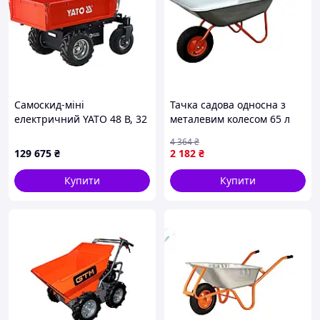
Самоскид-міні
Тачка садова односна з
електричний YATO 48 В, 32
металевим колесом 65 л
АГод, 1 кВт, навантаження-
для транспортування
4 364
₴
500 кг
вантажів до 150 кг
129 675
₴
2 182
₴
Купити
Купити