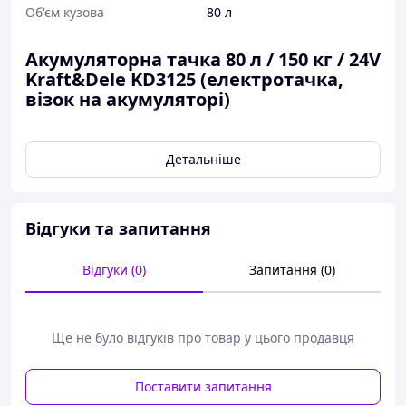
Об'єм кузова
80 л
Акумуляторна тачка 80 л / 150 кг / 24V
Kraft&Dele KD3125 (електротачка,
візок на акумуляторі)
Акумуляторна тачка
Kraft&Dele KD3125
— це
самохідний візок з електроприводом,
Детальніше
призначений для перевезення вантажів до
150
кг
і об'ємом
80 літрів
. Завдяки
двигуну 550 Вт
та
акумулятору 24V 12Ah
, вона працює до
8 годин
без підзарядки, розвиваючи швидкість до
7 км/
Відгуки та запитання
год
.
Відгуки (0)
Запитання (0)
Ще не було відгуків про товар у цього продавця
Поставити запитання