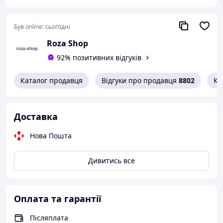
Був online:
сьогодні
Roza Shop
92% позитивних відгуків
Каталог продавця
Відгуки про продавця
8802
Ко
Доставка
Модель ідеально підходить для
будівництва,
Нова Пошта
садівництва
та транспортування вантажів у
важкодоступних місцях.
Металева ванна
дозволяє перевозити сипкі, рідкі або об'ємні
Дивитись все
матеріали.
Колесо діаметром 410 мм
забезпечує відмінну прохідність на будь-якому
покритті.
Оплата та гарантії
Технічні характеристики:
Післяплата