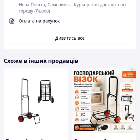
Модель: KD3125
Нова Пошта, Самовивіз, -Курьерская доставка по
Напруга: 24V
городу (Львов)
Ємність акумулятора: 12Ah
Потужність двигуна: 550 Вт
Оплата на рахунок
Максимальна швидкість: 7 км/год
Діаметр колеса: 410 мм
Дивитись все
Максимальне навантаження: 150 кг
Об'єм ванни: 80 л
Час автономної роботи: до 8 год
Схоже в інших продавців