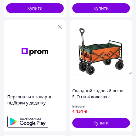
колесо цельнолитое
Купити
Купити
резиновое ТSR, E43583P70
Складной садовый візок
Персональні товарні
FLO на 4 колесах с
підбірки у додатку
поворотным важелем,
8 302
₴
размеры 79х44х26 см,
4 151
₴
грузоподъемность 100 кг
Купити