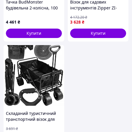
Тачка BudMonster
Візок для садових
будівельна 2-колісна, 100
інструментів Zipper ZI-
л, 200 кг, поліуретанові
UVGW1 садовий
4 172
.20
₴
колеса 4х8 (01-010ПУ)
органайзер з колесами
4 461
₴
3 628
₴
стійкий эргономічний для
транспортування
Купити
Купити
інструментів
Складаний туристичний
транспортний візок для
саду/ пляжу Kraft&Dele
3 691
₴
навантаження до 100 кг