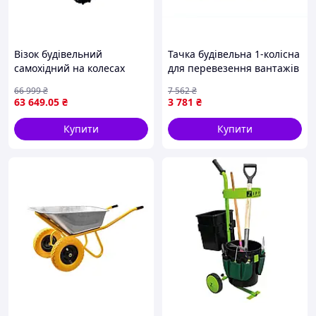
Візок будівельний
Тачка будівельна 1-колісна
самохідний на колесах
для перевезення вантажів
GTM T30(300кг/бенз.7к.с)
90 л 180 кг оцинкована
66 999
₴
7 562
₴
рама помаранчева
63 649
.05
₴
3 781
₴
Купити
Купити