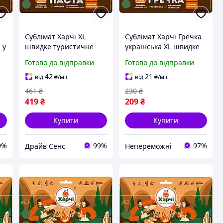
Сублімат Харчі XL
Сублімат Харчі Гречка
 у
швидке туристичне
українська XL швидке
,
харчування в
туристичне
Готово до відправки
Готово до відправки
герметичному дойпаку,
харчування в
20% більше порції
герметичному дойпаку
42
21
від
₴
/міс
від
₴
/міс
7930-DS
|neper-7930|
461
₴
230
₴
419
₴
209
₴
Купити
Купити
9%
99%
97%
Драйв Сенс
Непереможні