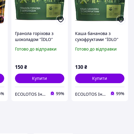
Гранола горіхова з
Каша бананова з
шоколадом "ЇDLO"
сухофруктами "ЇDLO"
70
Готово до відправки
Готово до відправки
150
₴
130
₴
Купити
Купити
6%
99%
99%
ECOLOTOS Інтернет-магазин натуральних продуктів харчування
ECOLOTOS Інтернет-магазин натуральних продуктів харчування