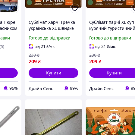
жа Пюре
Сублімат Харчі Гречка
Сублімат Харчі XL суп
часником
українська XL швидке
курячий туристичний
удів" 70
туристичне
дойпаку герметичний
равки
Готово до відправки
Готово до відправки
харчування в
готування в пакеті
герметичному дойпаку
7930-DS
21
21
(5)
від
₴
/міс
від
₴
/міс
7930-DS
230
₴
230
₴
209
₴
209
₴
и
Купити
Купити
96%
99%
9
Драйв Сенс
Драйв Сенс