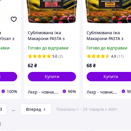
а
Сублімована їжа
Сублімована їжа
tisan з
Макарони PASTA з
Макарони PASTA з
 215 мм
томатом і базиліком
грибами "Сто пудів" 
равки
Готово до відправки
Готово до відправки
овий
"Сто пудів" 70 г (zip
г (zip пакет)
ліматів
пакет)
5.0
(2)
4.9
(11)
у
62
₴
68
₴
и
Купити
Купити
100%
96%
9
Лєєр - човни, мотори, все для відпочинку
Лєєр - човни, мотори, все для відпочинку
3
...
Вперед
Показано 1 - 29 товарів з 400+
ж