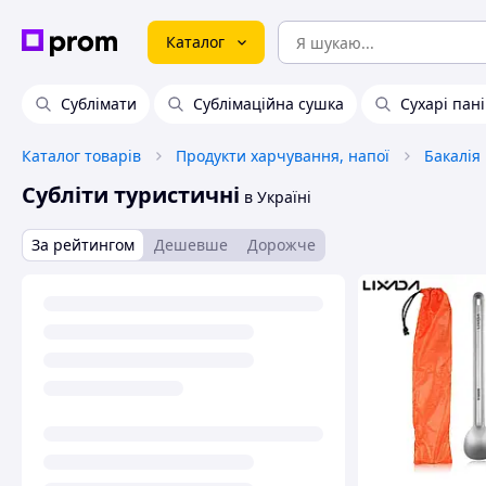
Каталог
Сублімати
Сублімаційна сушка
Сухарі пан
Каталог товарів
Продукти харчування, напої
Бакалія
Субліти туристичні
в Україні
За рейтингом
Дешевше
Дорожче