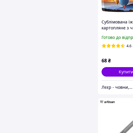
Сублімована ї
картопляне з 
і кропом "Сто п
Готово до відп
г (zip пакет)
4.6
68
₴
Купит
Лєєр - човни, мотори, все для відпочинку