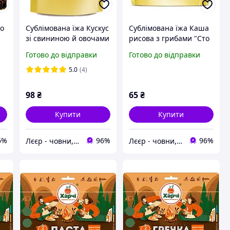
чо
Сублімована їжа Кускус
Сублімована їжа Каша
зі свининою й овочами
рисова з грибами "Сто
"Сто пудів" 114 г (zip
пудів" 50 г (zip пакет)
Готово до відправки
Готово до відправки
пакет)
5.0
(4)
98
₴
65
₴
Купити
Купити
6%
96%
96%
Лєєр - човни, мотори, все для відпочинку
Лєєр - човни, мотори, все для відпочинку