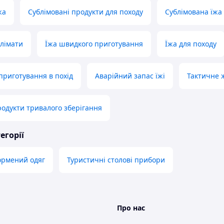
жа
Сублімовані продукти для походу
Сублімована їжа 
блімати
Їжа швидкого приготування
Їжа для походу
приготування в похід
Аварійний запас їжі
Тактичне 
родукти тривалого зберігання
егорії
ормений одяг
Туристичні столові прибори
Про нас