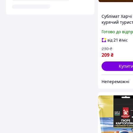
Сублімат Харчі
курячий турис
дойпаку герме
Готово до відп
готування в па
|neper-7930|
21
від
₴
/міс
230
₴
209
₴
Купит
Непереможні