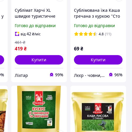
Сублімат Харчі XL
Сублімована їжа Каша
 у
швидке туристичне
гречана з куркою "Сто
,
харчування в
пудів" 86 г (zip пакет)
Готово до відправки
Готово до відправки
герметичному дойпаку,
20% більше порції
42
від
₴
/міс
4.8
(11)
[7930-liht]
461
₴
419
₴
69
₴
Купити
Купити
9%
99%
96%
Ліхтар
Лєєр - човни, мотори, все для відпочинку