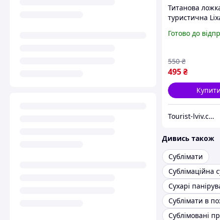
Титанова ложк
туристична Lix
Titanium 215 м
Готово до відп
столовий прил
субліматів пох
туризму кемпін
550
₴
з титану матов
495
₴
Купит
Tourist-lviv.com.ua
Дивись також
Сублімати
Сублімаційна 
Сухарі панірув
Сублімати в по
Сублімовані п