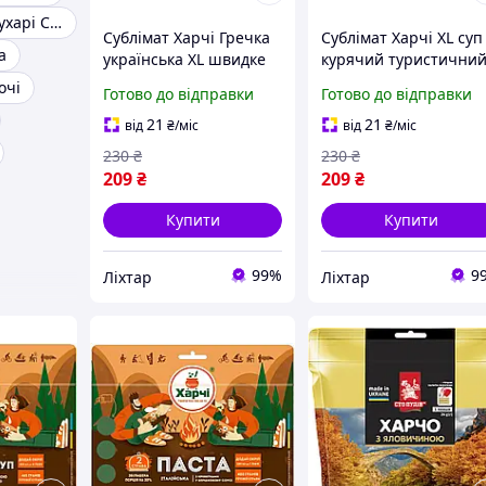
Панірувальні сухарі Cykoria
Сублімат Харчі Гречка
Сублімат Харчі XL суп
а
українська XL швидке
курячий туристичний
туристичне
дойпаку герметичний
очі
Готово до відправки
Готово до відправки
харчування в
готування в пакеті
герметичному дойпаку
[7930-liht]
21
21
від
₴
/міс
від
₴
/міс
[7930-liht]
230
₴
230
₴
209
₴
209
₴
Купити
Купити
99%
9
Ліхтар
Ліхтар