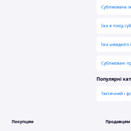
Сублімована ї
Їжа в похід су
Їжа швидкого 
Сублімовані п
Популярні кат
Тактичний і ф
Покупцям
Продавцям