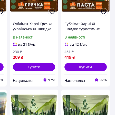
а
Сублімат Харчі Гречка
Сублімат Харчі XL
українська XL швидке
швидке туристичне
туристичне
харчування в
В наявності
В наявності
харчування в
герметичному дойпаку,
ку
герметичному дойпаку
20% більше порції [n-
21
42
від
₴
/міс
від
₴
/міс
[n-7930]
7930]
230
₴
461
₴
209
₴
419
₴
Купити
Купити
7%
97%
97%
Націоналіст
Націоналіст