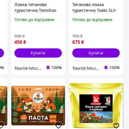
Ложка титанова
Титанова ложка
туристична Tomshoo
туристична Toaks SLV-
titanium довга 215 мм
11 з довгою ручкою 215
Готово до відправки
Готово до відправки
для субліматів матова
мм похідний столовий
прилад для субліматів
в
походу туризму
500
₴
750
₴
кемпінгу
450
₴
675
₴
Купити
Купити
0%
100%
100%
Tourist-lviv.com.ua
Tourist-lviv.com.ua