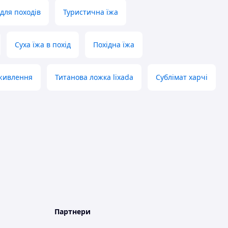
для походів
Туристична їжа
Суха їжа в похід
Похідна їжа
живлення
Титанова ложка lixada
Сублімат харчі
Партнери