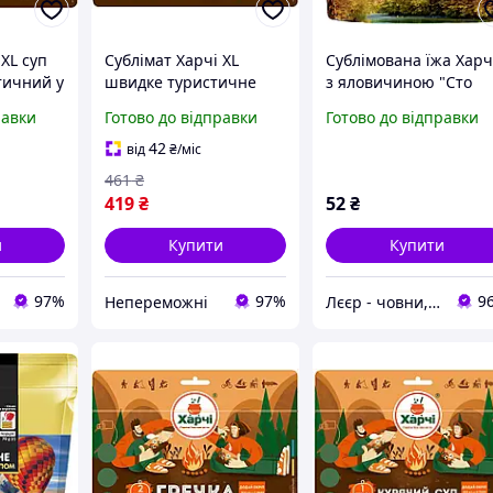
 XL суп
Сублімат Харчі XL
Сублімована їжа Хар
тичний у
швидке туристичне
з яловичиною "Сто
тичний,
харчування в
пудів" 26 г (zip пакет)
равки
Готово до відправки
Готово до відправки
кеті
герметичному дойпаку,
20% більше порції
42
від
₴
/міс
|neper-7930|
461
₴
419
₴
52
₴
и
Купити
Купити
97%
97%
9
Непереможні
Лєєр - човни, мотори, все для відпочинку