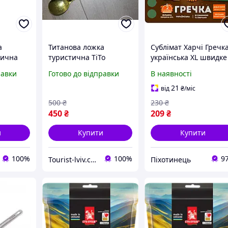
а
Титанова ложка
Сублімат Харчі Гречк
тична
туристична TiTo
українська XL швидке
ний
Titanium 217 мм
туристичне
равки
Готово до відправки
В наявності
ад з
похідний столовий
харчування в
 215 мм
прилад для субліматів
герметичному дойпа
21
від
₴
/міс
тів
походу туризму
{7930-piho}
500
₴
230
₴
у
кемпінгу посуд з титану
450
₴
209
₴
Gold
и
Купити
Купити
100%
100%
9
Tourist-lviv.com.ua
Піхотинець