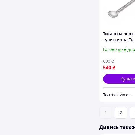
Титанова ложк
туристична Tiar
довгою ручкою
Готово до відп
похідний стол
прилад для суб
600
₴
походу туризм
540
₴
кемпінгу
Купит
Tourist-lviv.com.ua
1
2
Дивись тако