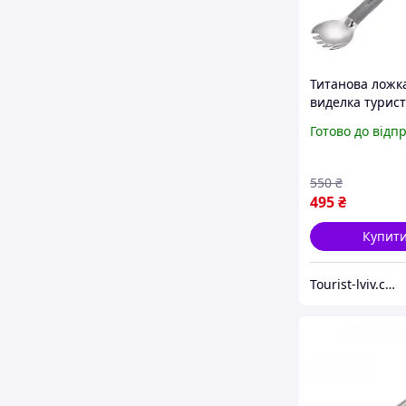
Титанова ложк
виделка турис
Tiartisan похід
Готово до відп
столовий прил
довгою ручкою
2в1 для субліма
550
₴
походу туризм
495
₴
Купит
Tourist-lviv.com.ua