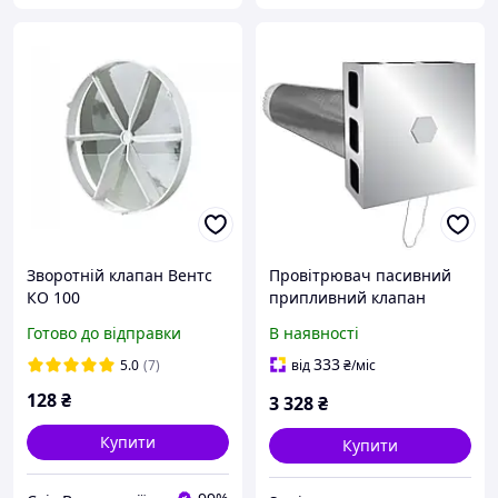
Зворотній клапан Вентс
Провітрювач пасивний
КО 100
припливний клапан
Climtec ПК-125 до 60 куб.
Готово до відправки
В наявності
м/год 3 на 25 м²
333
5.0
(7)
від
₴
/міс
128
₴
3 328
₴
Купити
Купити