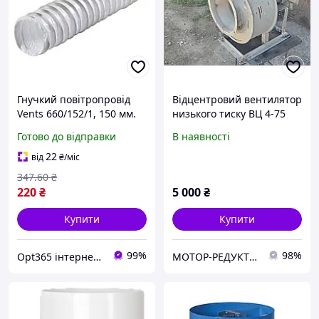
Гнучкий повітропровід
Відцентровий вентилятор
Vents 660/152/1, 150 мм.
низького тиску ВЦ 4-75
№2,5 з двигуном 0,25 кВт
Готово до відправки
В наявності
1500 об/хв
22
від
₴
/міс
347
.60
₴
220
₴
5 000
₴
Купити
Купити
99%
98%
Opt365 інтернет-магазин
МОТОР-РЕДУКТОР-ПРОМ-КР- м.Кривий Ріг (Електродвигуни, редуктори, мотор-редуктори, запчастини)