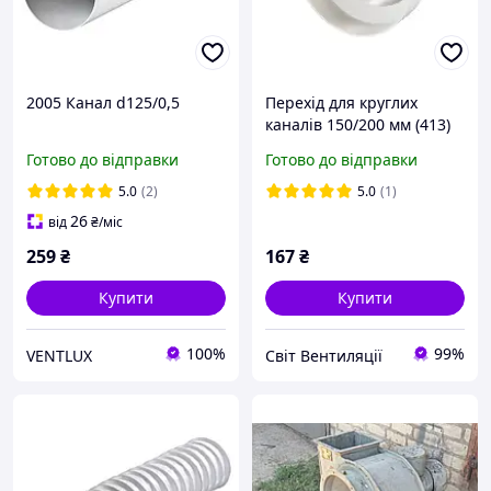
2005 Канал d125/0,5
Перехід для круглих
каналів 150/200 мм (413)
Готово до відправки
Готово до відправки
5.0
(2)
5.0
(1)
26
від
₴
/міс
259
₴
167
₴
Купити
Купити
100%
99%
VENTLUX
Світ Вентиляції