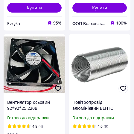
Купити
Купити
95%
100%
Evryka
ФОП Волховський Павло Валерійович
Вентилятор осьовий
Повітропровід
92*92*25 220В
алюмінієвий ВЕНТС
Алювент 150/3 метри,
Готово до відправки
Готово до відправки
гофра
4.8
(4)
4.6
(9)