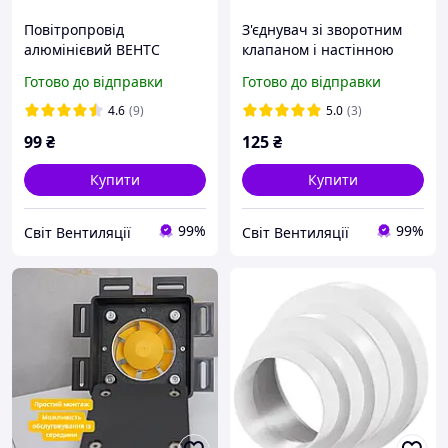
Повітропровід
З'єднувач зі зворотним
алюмінієвий ВЕНТС
клапаном і настінною
Алювент 100/1 метр,
пластиною 100 мм (1511)
Готово до відправки
Готово до відправки
гофра
4.6
(9)
5.0
(3)
99
₴
125
₴
Купити
Купити
99%
99%
Світ Вентиляції
Світ Вентиляції