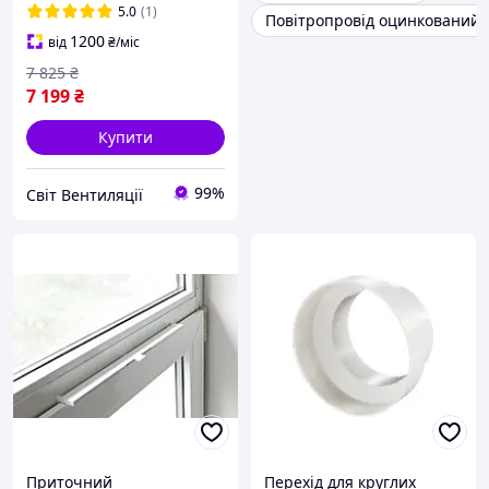
5.0
(1)
Повітропровід оцинкований
1200
від
₴
/міс
7 825
₴
7 199
₴
Купити
99%
Світ Вентиляції
Приточний
Перехід для круглих