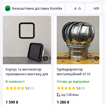
Безкоштовна доставка Rozetka
A. G.
AIR
Корпус та вентилятор
Турбодефлектор
прихованого монтажу для
вентиляційний d110
вентиляції під
Standart вітровий
В наявності
Готово до відправки
вентилятор 125мм
вентилятор з
нержавіючої сталі
5.0
(1)
5.0
(5)
128
від
₴
/міс
1 599
₴
1 280
₴