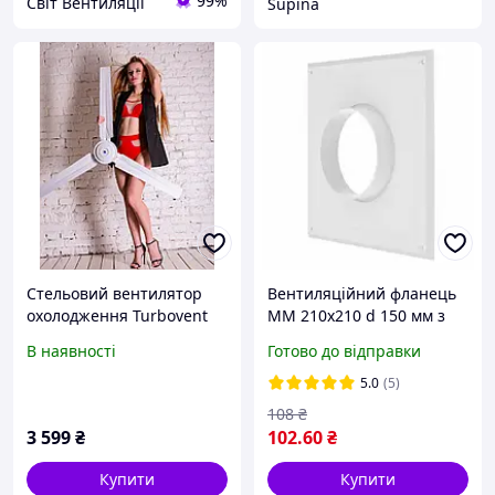
99%
Світ Вентиляції
Supina
Стельовий вентилятор
Вентиляційний фланець
охолодження Turbovent
ММ 210х210 d 150 мм з
VP 140
ударостійкого пластику
В наявності
Готово до відправки
5.0
(5)
108
₴
3 599
₴
102
.60
₴
Купити
Купити