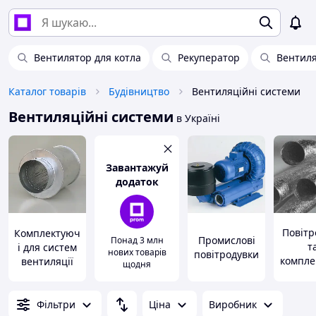
Вентилятор для котла
Рекуператор
Вентиля
Каталог товарів
Будівництво
Вентиляційні системи
Вентиляційні системи
в Україні
Завантажуй
додаток
Повітр
Комплектуюч
Промислові
Понад 3 млн
т
і для систем
нових товарів
повітродувки
компле
вентиляції
щодня
і
Фільтри
Ціна
Виробник