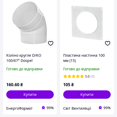
Коліно кругле D/KO
Пластина настінна 100
100/67° Dospel
мм (15)
Готово до відправки
Готово до відправки
5.0
(1)
160
.60
₴
105
₴
Купити
Купити
99%
99%
ЕнергоФормат
Світ Вентиляції