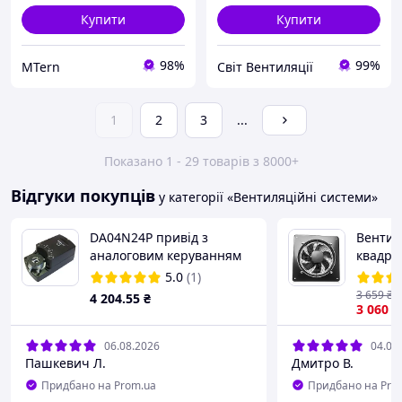
Купити
Купити
98%
99%
MTern
Світ Вентиляції
1
2
3
...
Показано 1 - 29 товарів з 8000+
Відгуки покупців
у категорії «Вентиляційні системи»
DA04N24P привід з
Вентил
аналоговим керуванням
квадра
R.A. (Lufberg) 24В, 0-10В,
K 200 Q
5.0
(1)
4Нм для повітряної
,вікон
3 659
₴
4 204
.55
₴
заслінки до 0,8м²
3 060
₴
06.08.2026
04.08
Пашкевич Л.
Дмитро В.
Придбано на Prom.ua
Придбано на Pro