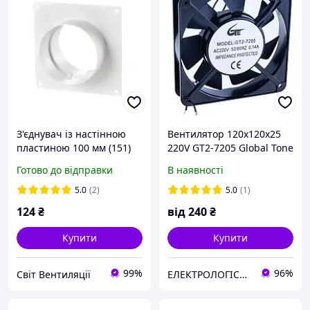
З'єднувач із настінною
Вентилятор 120x120x25
пластиною 100 мм (151)
220V GT2-7205 Global Tone
Готово до відправки
В наявності
5.0
(2)
5.0
(1)
124
₴
від
240
₴
Купити
Купити
99%
96%
Світ Вентиляції
ЕЛЕКТРОЛОГІСТИК