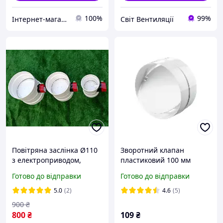
100%
99%
Інтернет-магазин "Propeller.in.ua"
Світ Вентиляції
Повітряна заслінка Ø110
Зворотний клапан
з електроприводом,
пластиковий 100 мм
електромагнітний
Готово до відправки
Готово до відправки
дросель-клапан
5.0
(2)
4.6
(5)
900
₴
800
₴
109
₴