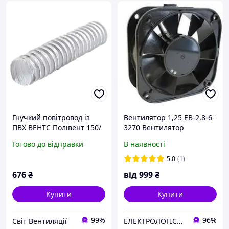
Гнучкий повітровод із
Вентилятор 1,25 ЕВ-2,8-6-
ПВХ ВЕНТС Полівент 150/
3270 Вентилятор
3 метри, білий
1,0ЭВ-1,4-4-3270-У3 220V
Готово до відправки
В наявності
5.0
(1)
676
₴
від
999
₴
Купити
Купити
99%
96%
Світ Вентиляції
ЕЛЕКТРОЛОГІСТИК