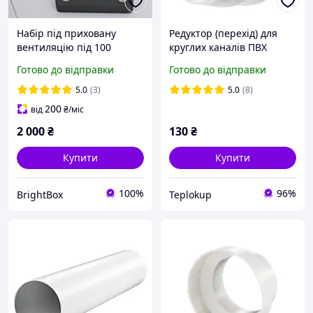
Набір під приховану
Редуктор (перехід) для
вентиляцію під 100
круглих каналів ПВХ
діаметр, чорного кольору
d80/100/120/125/150 (310)
Готово до відправки
Готово до відправки
(+ ВЕНТИЛЯТОР)
5.0
(3)
5.0
(8)
200
від
₴
/міс
2 000
₴
130
₴
Купити
Купити
100%
96%
BrightBox
Teplokup