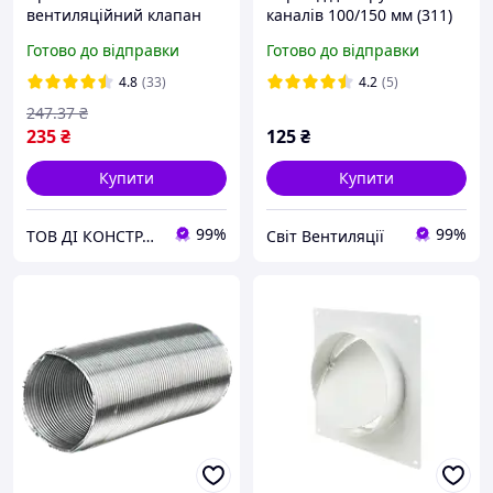
вентиляційний клапан
каналів 100/150 мм (311)
New-Air
Готово до відправки
Готово до відправки
4.8
(33)
4.2
(5)
247
.37
₴
235
₴
125
₴
Купити
Купити
99%
99%
ТОВ ДІ КОНСТРАКШН
Світ Вентиляції