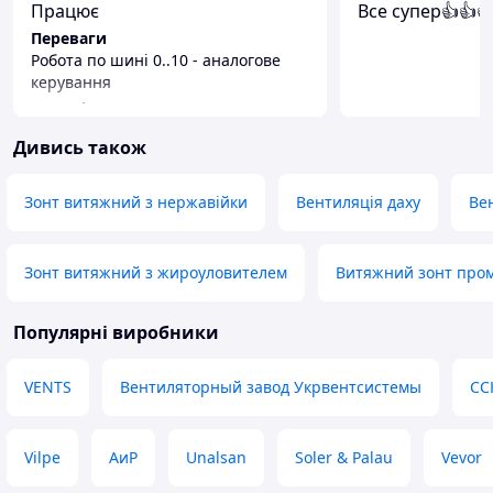
Працює
Все супер👍👍
Переваги
Робота по шині 0..10 - аналогове
керування
Недоліки
Подорожчав
Дивись також
Зонт витяжний з нержавійки
Вентиляція даху
Ве
Зонт витяжний з жироуловителем
Витяжний зонт про
Популярні виробники
VENTS
Вентиляторный завод Укрвентсистемы
СС
Vilpe
АиР
Unalsan
Soler & Palau
Vevor