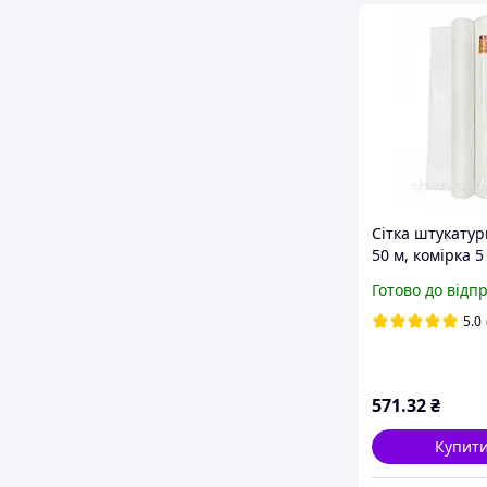
Сітка штукатур
50 м, комірка 5
75 гр м2 біла
Готово до відп
5.0
571
.32
₴
Купит