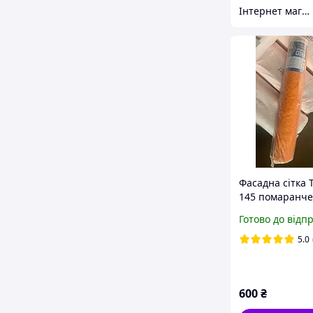
Інтернет магазин Scotch-Rubin
Фасадна сітка 
145 помаранче
Готово до відп
5.0
600
₴