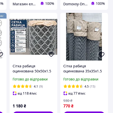
8%
100%
100%
Магазин електротоварів ASFA
Domovoy-Dnepr
Сітка рабиця
Сітка рабиця
оцинкована 50х50х1.5
оцинкована 35х35х1.5
10м ф2
10м
Готово до відправки
Готово до відправки
4.1
(9)
4.5
(15)
118
77
від
₴
/міс
від
₴
/міс
930
₴
1 180
₴
770
₴