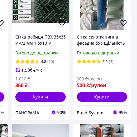
Сітка-рабиця ПВХ 35х35
Сітка склотканинна
мм/2 мм 1.5х10 м
фасадна 5х5 щільність
-
Зелений
145 г/м2
Готово до відправки
Готово до відправки
4.8
(10)
5.0
(3)
86
від
₴
/міс
1 010
₴
900
₴/рулон
860
₴
500
₴/рулон
Купити
Купити
8%
90%
99%
ПАНОРАМА
Build System