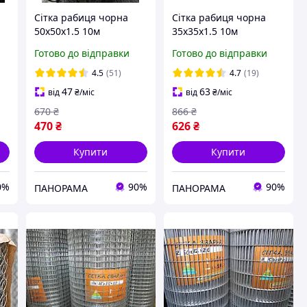
Сітка рабиця чорна
Сітка рабиця чорна
50х50х1.5 10м
35х35х1.5 10м
Готово до відправки
Готово до відправки
4.5
(51)
4.7
(19)
47
63
від
₴
/міс
від
₴
/міс
670
₴
866
₴
470
₴
626
₴
Купити
Купити
0%
90%
90%
ПАНОРАМА
ПАНОРАМА