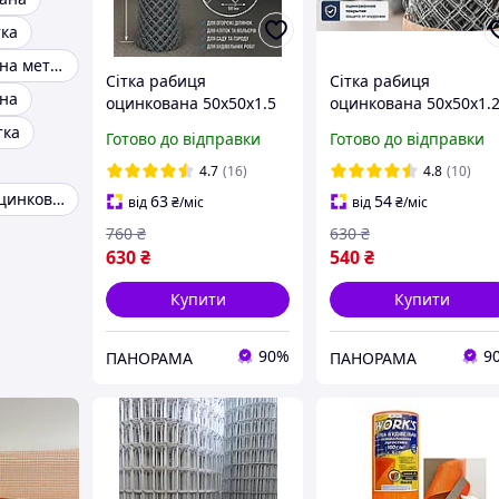
тка
Сітка штукатурна металева
Сітка рабиця
Сітка рабиця
рна
оцинкована 50х50х1.5
оцинкована 50х50х1.
10м
10м
тка
Готово до відправки
Готово до відправки
4.7
(16)
4.8
(10)
Сітка рабиця оцинкована
63
54
від
₴
/міс
від
₴
/міс
760
₴
630
₴
630
₴
540
₴
Купити
Купити
90%
9
ПАНОРАМА
ПАНОРАМА