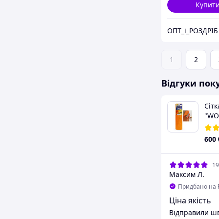
Купит
ОПТ_і_РОЗДРІБ
1
2
Відгуки пок
Сіт
"WOR
м2 (
600
19
Максим Л.
Придбано на 
Ціна якість
Відправили шв