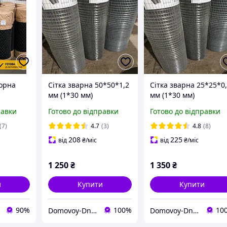
чорна
Сітка зварна 50*50*1,2
Сітка зварна 25*25*0
мм (1*30 мм)
мм (1*30 мм)
оцинкована
оцинкована
равки
Готово до відправки
Готово до відправки
(7)
4.7
(3)
4.8
(8)
208
225
від
₴
/міс
від
₴
/міс
1 250
₴
1 350
₴
и
Купити
Купити
90%
100%
10
Domovoy-Dnepr
Domovoy-Dnepr