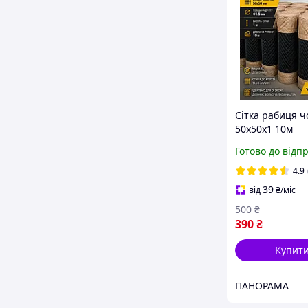
Сітка рабиця 
50х50х1 10м
Готово до відп
4.9
39
від
₴
/міс
500
₴
390
₴
Купит
ПАНОРАМА