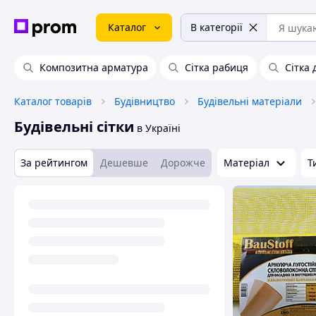
Каталог
В категорії
Композитна арматура
Сітка рабиця
Сітка
Каталог товарів
Будівництво
Будівельні матеріали
Будівельні сітки
в Україні
За рейтингом
Дешевше
Дорожче
Матеріал
Т