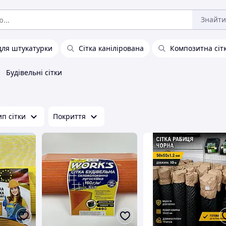
Знайти
 для штукатурки
Сітка канілірована
Композитна сіт
Будівельні сітки
ип сітки
Покриття