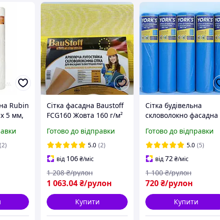
на Rubin
Сітка фасадна Baustoff
Сітка будівельна
 х 5 мм,
FCG160 Жовта 160 г/м²
скловолокно фасадна
4 х 4 мм 50 м Сітка
штукатурна 145 г/м2
равки
Готово до відправки
Готово до відправки
армована для
5*5 мм (для зовнішні
фасадних робіт
робіт)
(2)
5.0
(2)
5.0
(5)
106
72
від
₴
/міс
від
₴
/міс
1 208
₴/рулон
1 100
₴/рулон
1 063
.04
₴/рулон
720
₴/рулон
и
Купити
Купити