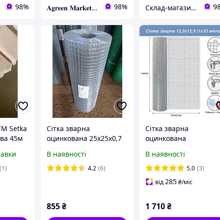
98%
98%
9
𝐀𝐠𝐫𝐞𝐞𝐧 𝐌𝐚𝐫𝐤𝐞𝐭 – Вирощуйте мрію, а ми подбаємо про все інше!
Склад-магазин " Свояк "
ТМ Setka
Сітка зварна
Сітка зварна
ва 45м
оцинкована 25х25х0,7
оцинкована
(1х30 м)
12,5х12,5х0,7 (1х30 м)
равки
В наявності
В наявності
(1)
4.2
(6)
5.0
(3)
285
від
₴
/міс
855
₴
1 710
₴