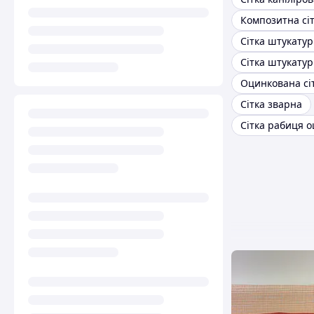
Композитна сі
Сітка штукату
Оцинкована сі
Сітка зварна