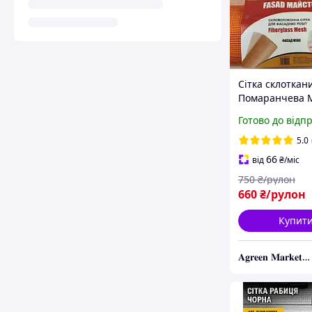
Сітка склоткан
Помаранчева M
160г\м2 5 х 5 м
Готово до відп
м Фасадна арм
сітка
5.0
66
від
₴
/міс
750
₴/рулон
660
₴/рулон
Купит
𝐀𝐠𝐫𝐞𝐞𝐧 𝐌𝐚𝐫𝐤𝐞𝐭 – Вирощуйте мрію, а ми подбаємо про все інше!