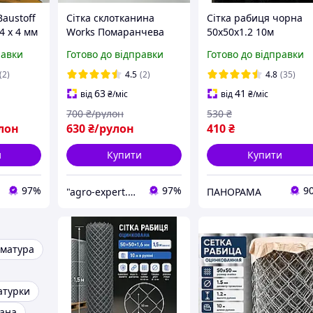
Baustoff
Сітка склотканина
Сітка рабиця чорна
4 х 4 мм
Works Помаранчева
50х50х1.2 10м
клосітка
160г\м2 5х5 мм
равки
Готово до відправки
Готово до відправки
Фасадна армована
сітка
штукатурна сітка
(2)
4.5
(2)
4.8
(35)
63
41
від
₴
/міс
від
₴
/міс
700
₴/рулон
530
₴
лон
630
₴/рулон
410
₴
и
Купити
Купити
97%
97%
9
"agro-expert.com.ua": Ваш якісний урожай!
ПАНОРАМА
рматура
атурки
вана