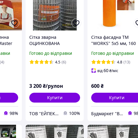
инна
Сітка зварна
Сітка фасадна ТМ
aster
ОЦИНКОВАНА
"WORKS" 5х5 мм, 160
м 1м х 50
50х25х2,0
гр/м2 (помаранчева) 
равки
Готово до відправки
Готово до відправки
ована
рулон
(4)
4.5
(6)
4.8
(13)
60
від
₴
/міс
3 200
₴/рулон
600
₴
и
Купити
Купити
98%
100%
9
ТОВ "ЕЙПЕКС"
Будмаркет "Ваш Дім"