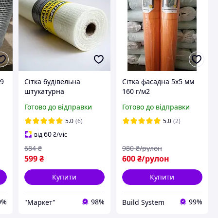
,9
Сітка будівельна
Сітка фасадна 5х5 мм
штукатурна
160 г/м2
армувальна 75 г/м2 5*5
Готово до відправки
Готово до відправки
мм (для внутрішніх
робіт)
5.0
(6)
5.0
(2)
60
від
₴
/міс
684
₴
980
₴/рулон
599
₴
600
₴/рулон
Купити
Купити
0%
98%
99%
"Маркет"
Build System