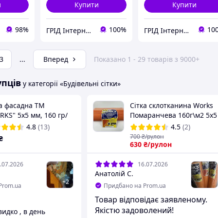
и
Купити
Купити
98%
100%
10
ГРІД Інтернет-Магазин
ГРІД Інтернет-Магазин
3
...
Вперед
Показано 1 - 29 товарів з 9000+
упців
у категорії «Будівельні сітки»
ка фасадна ТМ
Сітка склотканина Works
KS" 5х5 мм, 160 гр/
Помаранчева 160г\м2 5х5
помаранчева) - рулон
мм Фасадна армована
4.8
(13)
4.5
(2)
штукатурна сітка
700
₴/рулон
₴
630
₴/рулон
.07.2026
16.07.2026
Анатолій С.
+
2
Prom.ua
Придбано на Prom.ua
Товар відповідає заявленому.
Якістю задоволений!
идко , в день