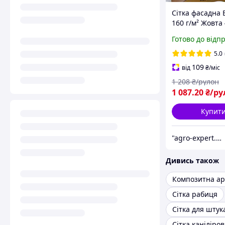
Сітка фасадна 
160 г/м² Жовта 
50 м Фасадна с
Готово до відп
Армувальна
скловолоконна 
5.0
109
від
₴
/міс
1 208
₴/рулон
1 087
.20
₴/ру
Купит
"agro-expert.com.ua": Ваш якісний урожай!
Дивись також
Композитна а
Сітка рабиця
Сітка для штук
Сітка каніліро