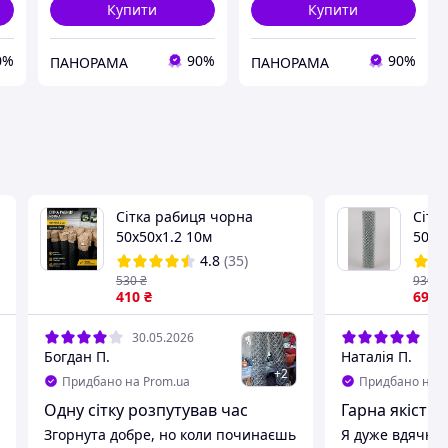
Купити
Купити
0%
90%
90%
ПАНОРАМА
ПАНОРАМА
Сітка рабиця чорна
Сітк
50х50х1.2 10м
50*5
1.5 
4.8
(35)
530
₴
930
₴
410
₴
697
.
30.05.2026
05.
Богдан П.
Наталія П.
+
2
Придбано на Prom.ua
Придбано на P
Одну сітку розпутував час
Гарна якість і
Згорнута добре, но коли починаєшь
Я дуже вдячна,