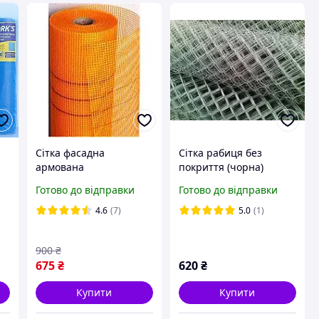
Сітка фасадна
Сітка рабиця без
армована
покриття (чорна)
помаранчева 50м
50х50х1.2 м (шт)
Готово до відправки
Готово до відправки
х
5х5мм
4.6
(7)
5.0
(1)
900
₴
675
₴
620
₴
Купити
Купити