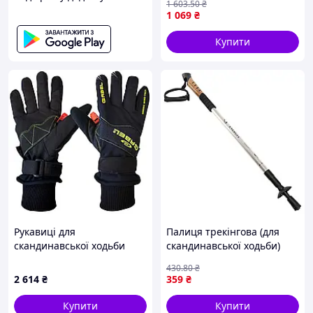
1 603
.50
₴
трейлранингу з високим
1 069
₴
зчепленням FLAME
Купити
Рукавиці для
Палиця трекінгова (для
скандинавської ходьби
скандинавської ходьби)
Gabel Wind Tech N.C.S.
1шт SP-Sport TY-
430
.80
₴
Black/Green M
6998_Серебряный
2 614
₴
359
₴
(8015012100008)
Купити
Купити