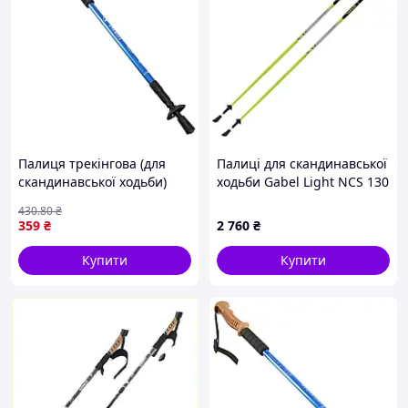
Палиця трекінгова (для
Палиці для скандинавської
скандинавської ходьби)
ходьби Gabel Light NCS 130
1шт SP-Sport TY-
(7008341361300)
430
.80
₴
6998_Синий
359
₴
2 760
₴
Купити
Купити