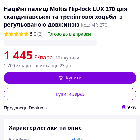
Надійні палиці Moltis Flip-lock LUX 270 для
скандинавської та трекінгової ходьби, з
регульованою довжиною
Код: MR-270
5.0
(2)
Готово до відправки
1 445
₴/пара
10+ купили
1 700
₴/пара
знижка ще 23 дні
Купити
Купити зараз
97%
Продавець Dealux
Характеристики та опис
Виробник
Moltis