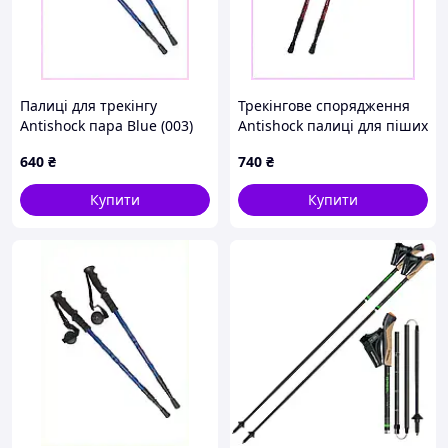
Палиці для трекінгу
Трекінгове спорядження
Antishock пара Blue (003)
Antishock палиці для піших
HX860755T1
маршрутів, 8H59E3708
640
₴
740
₴
Купити
Купити