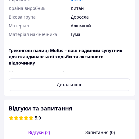
Країна виробник
Китай
Вікова група
Доросла
Матеріал
Алюміній
Матеріал накінечника
Гума
Трекінгові палиці Moltis – ваш надійний супутник
для скандинавської ходьби та активного
відпочинку
Шукаєте
легкі, міцні та функціональні палиці для
скандинавської ходьби
чи активного
Детальніше
туризму?
Трекінгові палиці Moltis
– це ідеальне
рішення! Виготовлені з високоякісного
алюмінію 7075
,
вони гарантують
довговічність, надійність та
комфорт
у кожній вашій подорожі.
Відгуки та запитання
Основні особливості та переваги трекінгових
5.0
палиць Moltis:
Телескопічна конструкція та легке
Відгуки (2)
Запитання (0)
регулювання:
Завдяки
3-секційній