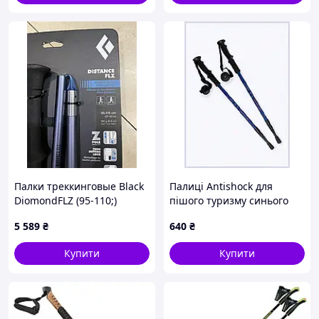
Палки треккинговые Black
Палиці Antishock для
DiomondFLZ (95-110;)
пішого туризму синього
кольору 86EE0H7551
5 589
₴
640
₴
Купити
Купити