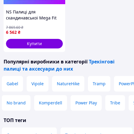
NS Палиці для
скандинавської Mega Fit
ходьби Gabel FX-75 Snake
7 869
.60
₴
Carbon 105 Dual Spike
6 562
₴
(7009351011050) Nes22/Q
Купити
Популярні виробники
в категорії
Трекінгові
палиці та аксесуари до них
Gabel
Vipole
NatureHike
Tramp
PowerP
No brand
Komperdell
Power Play
Tribe
ТОП теги