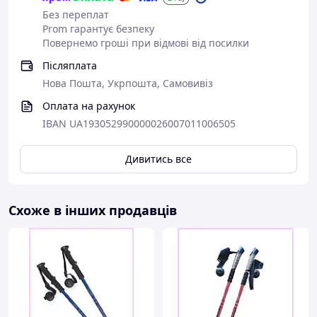
Телескопічні палиці – 2 шт.
Без переплат
Змінні насадки – 2 шт. (кругла та «бочонок»)
Prom гарантує безпеку
Фіксатори палиць – 2 шт.
Повернемо гроші при відмові від посилки
Трекінгові палиці Moltis
– ідеальний вибір
для
активних людей
, які цінують
комфорт,
Післяплата
надійність та зручність
у кожному поході та на кожній
Нова Пошта, Укрпошта, Самовивіз
прогулянці.
Оплата на рахунок
IBAN UA193052990000026007011006505
Дивитись все
Схоже в інших продавців