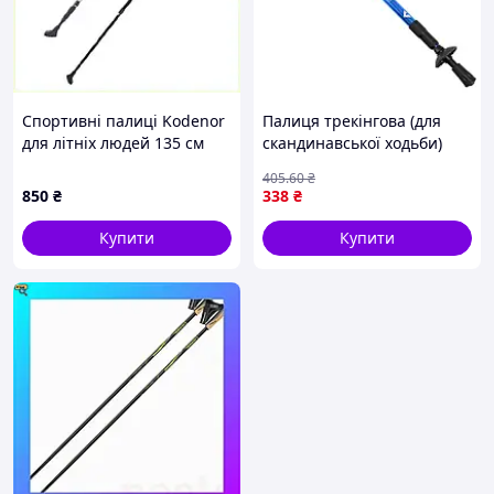
Спортивні палиці Kodenor
Палиця трекінгова (для
для літніх людей 135 см
скандинавської ходьби)
чорні, M80A6002X6
1шт SP-Sport TY-
405
.60
₴
7164_Синий
850
₴
338
₴
Купити
Купити