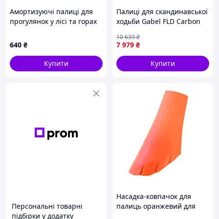
Амортизуючі палиці для
Палиці для скандинавської
прогулянок у лісі та горах
ходьби Gabel FLD Carbon
K860EK7551
120 (7009400801200)
10 639
₴
640
₴
7 979
₴
Купити
Купити
Насадка-ковпачок для
Персональні товарні
палиць оранжевий для
підбірки у додатку
скандинавської ходьби та