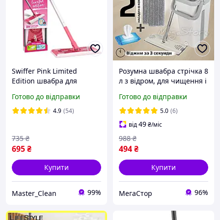
Swiffer Pink Limited
Розумна швабра стрічка 8
Edition швабра для
л з відром, для чищення і
прибирання з
безконтактним
Готово до відправки
Готово до відправки
додатковими серветками
турбовіджимом,
(3 вологі, 8 сухих).
складаною ручкою,
4.9
(54)
5.0
(6)
Лімітована
автоматичним
49
від
₴
/міс
відтискачем.
735
₴
988
₴
695
₴
494
₴
Купити
Купити
99%
96%
Master_Clean
МегаСтор