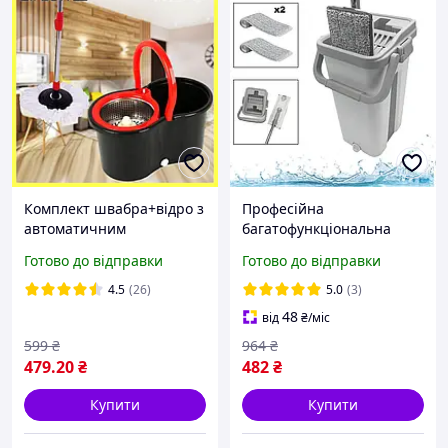
Комплект швабра+відро з
Професійна
автоматичним
багатофункціональна
віджиманням та
швабра для миття
Готово до відправки
Готово до відправки
полосканням (10л) Spin
підлоги з відром та
Mop 360 / Турбо ледар з
самовіджимом Scratch
4.5
(26)
5.0
(3)
центрифугою
cleaning mop VZL
48
від
₴
/міс
599
₴
964
₴
479
.20
₴
482
₴
Купити
Купити