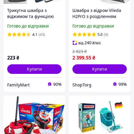
Трикутна швабра з
Швабра з відром Vileda
віджимом та функцією
H2PrO з розділенням
повороту на 360° iC227
води 2в1, мікрофібра,
Готово до відправки
Готово до відправки
система віджиму (175774)
4.1
(43)
5.0
(9)
240
від
₴
/міс
2 823
₴
223
₴
2 399
.55
₴
Купити
Купити
90%
99%
FamilyMart
ShopTorg