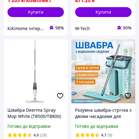
1 205
₴/комплект
471
.20
₴
Купити
Купити
98%
90%
KiKiHome інтернет-магазин якісних товарів для дому
W-Tech
Швабра Deerma Spray
Розумна швабра-стрічка з
Mop White (TB500/TB800)
двома насадками для
прибирання підлоги,
Готово до відправки
Готово до відправки
відром 6 л, з двома
відсіками й
4.9
(29)
4.7
(9)