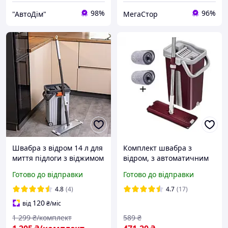
98%
96%
"АвтоДім"
МегаСтор
Швабра з відром 14 л для
Комплект швабра з
миття підлоги з віджимом
відром, з автоматичним
плоска насадка з
віджиманням, швабра
Готово до відправки
Готово до відправки
мікрофібри набір для
лентяйка, 8л Бордове 2
прибирання будинку
насадки
4.8
(4)
4.7
(17)
120
від
₴
/міс
1 299
₴/комплект
589
₴