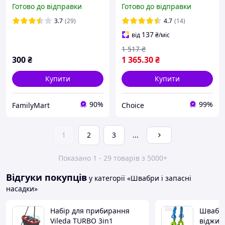
ручкою і системою
(mx9063)
Готово до відправки
Готово до відправки
віджиму HP227
3.7
(29)
4.7
(14)
137
від
₴
/міс
1 517
₴
300
₴
1 365
.30
₴
Купити
Купити
90%
99%
FamilyMart
Choice
1
2
3
...
Показано 1 - 29 товарів з 5000+
Відгуки покупців
у категорії «Швабри і запасні
насадки»
Набір для прибирання
Швабра
Vileda TURBO 3in1
віджим