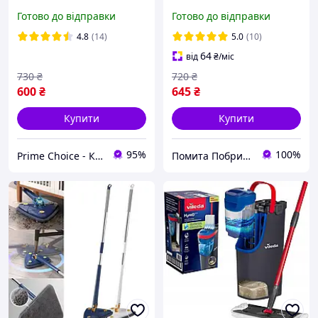
віджиманням
сухими й вологими
Готово до відправки
Готово до відправки
полосканням Spin Mop
серветками 1 0 0 %
турбо швабра ледарка з
оригінал (ЕКОНОМ
4.8
(14)
5.0
(10)
центрифугою
ПАКУВАННЯ)
64
від
₴
/міс
730
₴
720
₴
600
₴
645
₴
Купити
Купити
95%
100%
Prime Choice - Кращий вибір
Помита Побрита