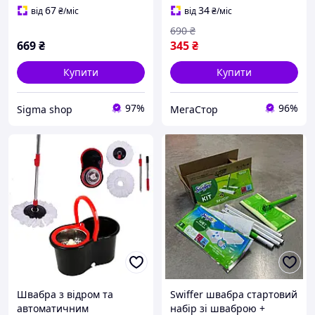
автоматичним
67
34
від
₴
/міс
від
₴
/міс
віджиманням, бірюза
690
₴
669
₴
345
₴
Купити
Купити
97%
96%
Sigma shop
МегаСтор
Швабра з відром та
Swiffer швабра стартовий
автоматичним
набір зі шваброю +