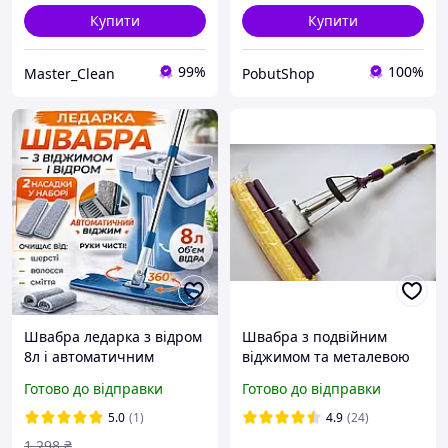
Купити
Купити
99%
100%
Master_Clean
PobutShop
Швабра ледарка з відром
Швабра з подвійним
8л і автоматичним
віджимом та металевою
віджимом комплект на
основою
Готово до відправки
Готово до відправки
два відсіки, дві насадки зі
складною ручкою для
5.0
(1)
4.9
(24)
прибирання
1 298
₴