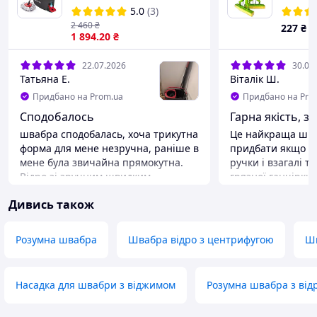
Microfibre - Швабра
Метели
5.0
(3)
кругла + відро з віджимом
2 460
₴
227
₴
167751 Акція - Хіт!!!
1 894
.20
₴
22.07.2026
30.06
Татьяна Е.
Віталік Ш.
Придбано на Prom.ua
Придбано на Pro
Сподобалось
Гарна якість, за
швабра сподобалась, хоча трикутна
Це найкраща шва
форма для мене незручна, раніше в
придбати якщо н
мене була звичайна прямокутна.
ручки і взагалі т
Відро зі зручним швидким
грязної ганчірки
віджимом. На ручці відра є
пальчиком потяну
Дивись також
кріплення для швабри, яке
грязь змилась за 
дозволяє переносити комплект з
проточною водою
місця на місце, не треба
Переваги
Розумна швабра
Швабра відро з центрифугою
Шв
притримувати швабру. Поки всім
Найкращий віджим
задоволена, хоча ціна в швабри
щоб ми не були б
висока. Але враження, що купила
водою та грязюк
Насадка для швабри з віджимом
Розумна швабра з від
гарну річ. Сподіваюсь, служитиме
Недоліки
довго
Рік- два і ламаєть