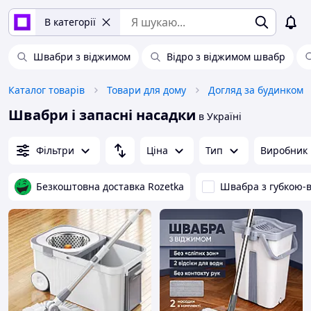
В категорії
Швабри з віджимом
Відро з віджимом швабр
Каталог товарів
Товари для дому
Догляд за будинком
Швабри і запасні насадки
в Україні
Фільтри
Ціна
Тип
Виробник
Безкоштовна доставка Rozetka
Швабра з губкою-