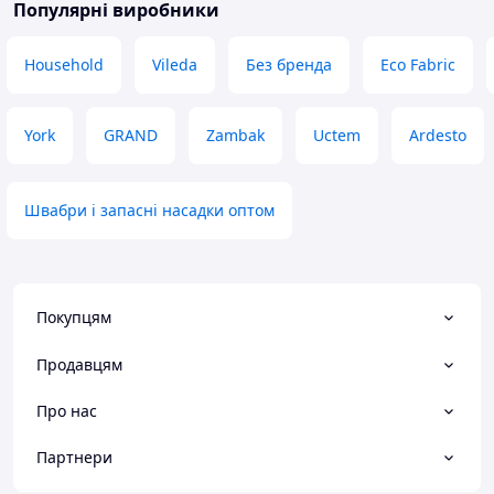
Переваги
Популярні виробники
механізм, запасн
Форма відра, віджим, тримач на
встигаєш помінят
ручці
потім викидаєш 
Household
Vileda
Без бренда
Eco Fabric
Недоліки
Трохи незручна насадка, бо не
користувалась раніше насадкою с
York
GRAND
Zambak
Uctem
Ardesto
лапшею, як на мене, прямокутна
форма комфортніша, але тут
зручніший віджим
Швабри і запасні насадки оптом
Покупцям
Продавцям
Про нас
Партнери