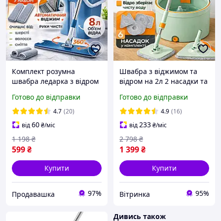
Комплект розумна
Швабра з віджимом та
швабра ледарка з відром
відром на 2л 2 насадки та
8л і автоматичним
6 мопів мікрофібри в
Готово до відправки
Готово до відправки
віджимом на два відсіки,
комплекті турбо швабра-
дві насадки зі складною
ледарка з центрифугою
4.7
(20)
4.9
(16)
ручкою для прибирання
для прибирання
60
233
від
₴
/міс
від
₴
/міс
1 198
₴
2 798
₴
599
₴
1 399
₴
Купити
Купити
97%
95%
Продавашка
Вітринка
Дивись також