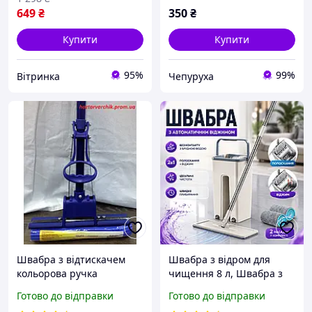
649
₴
350
₴
Купити
Купити
95%
99%
Вітринка
Чепуруха
Швабра з відтискачем
Швабра з відром для
кольорова ручка
чищення 8 л, Швабра з
"Популярна плюс"
автоматичним
Готово до відправки
Готово до відправки
віджиманням для дому