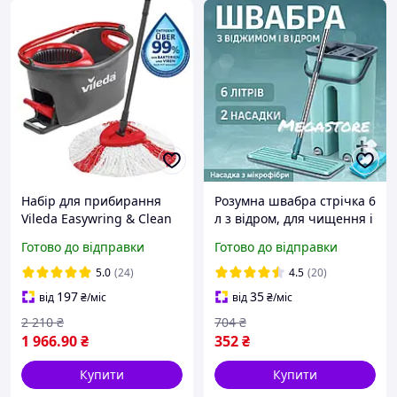
Набір для прибирання
Розумна швабра стрічка 6
Vileda Easywring & Clean
л з відром, для чищення і
Turbo 2in1 Microfibre
безконтактним
Готово до відправки
Готово до відправки
Швабра + відро з
турбовіджимом,
віджимом Чехія (163422)
складаною ручкою,
5.0
(24)
4.5
(20)
автоматичним
197
35
від
₴
/міс
від
₴
/міс
відтискачем, зелена
2 210
₴
704
₴
1 966
.90
₴
352
₴
Купити
Купити