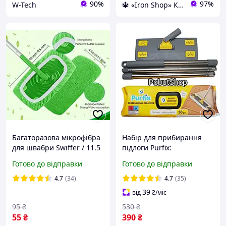
90%
97%
W-Tech
🔱 «Iron Shop» Компетентність! Якість товару! Швидка відправка! ✅
Багаторазова мікрофібра
Набір для прибирання
для швабри Swiffer / 11.5
підлоги Purfix:
см х 25.5 см / (підходить
Універсальна швабра-
Готово до відправки
Готово до відправки
для стандартної швабри
полотер та упаковка
Свіффер)
вологих серветок (50шт)
4.7
(34)
4.7
(35)
39
від
₴
/міс
95
₴
530
₴
55
₴
390
₴