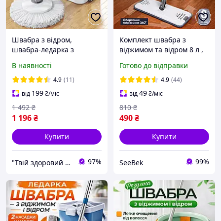
Швабра з відром,
Комплект швабра з
швабра-ледарка з
віджимом та відром 8 л ,
автоматичним віджимом,
Набір для миття підлоги ,
В наявності
Готово до відправки
відро на колесах, 4 змінні
розумна швабра ледарка
насадки в комплекті
2 насадки 2 відсіка
4.9
(11)
4.9
(44)
199
49
від
₴
/міс
від
₴
/міс
1 492
₴
810
₴
1 196
₴
490
₴
Купити
Купити
97%
99%
"Твій здоровий дім"
SeeBek