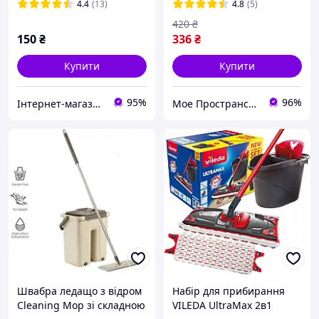
4.4
(13)
4.8
(5)
420
₴
150
₴
336
₴
Купити
Купити
95%
96%
Інтернет-магазин "Хозяин"
Мое Пространство
Швабра ледащо з відром
Набір для прибирання
Cleaning Mop зі складною
VILEDA UltraMax 2в1