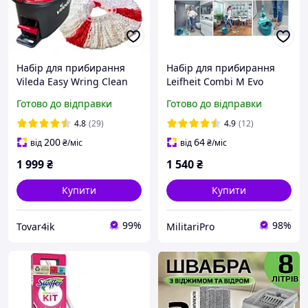
Набір для прибирання
Набір для прибирання
Vileda Easy Wring Clean
Leifheit Combi M Evo
Turbo 2в1 Чехія 163422
55510 швабра + відро з
Готово до відправки
Готово до відправки
віджимом. Німеччина.
4.8
(29)
4.9
(12)
200
64
від
₴
/міс
від
₴
/міс
1 999
₴
1 540
₴
Купити
Купити
99%
98%
Tovar4ik
MilitariPro