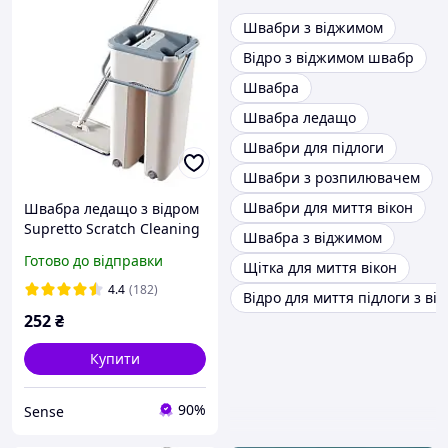
Швабри з віджимом
Відро з віджимом швабр
Швабра
Швабра ледащо
Швабри для підлоги
Швабри з розпилювачем
Швабри для миття вікон
Швабра ледащо з відром
Supretto Scratch Cleaning
Швабра з віджимом
Mop зі складною ручкою і
Готово до відправки
Щітка для миття вікон
системою віджиму SV227
4.4
(182)
Відро для миття підлоги з в
252
₴
Купити
90%
Sense