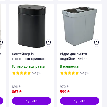
л
Контейнер із
Відро для сміття
кнопковою кришкою
подвійне 14+14л
IKEA BROGRUND (ІКЕА
пластикове, з
Готово до відправки
В наявності
БРОГРУНД). Чорний.
поворотною кришкою
605.246.56.
сіре
5.0
(3)
5.0
(3)
Оцинкована сталь
896
₴
970
₴
867
₴
599
₴
Купити
Купити