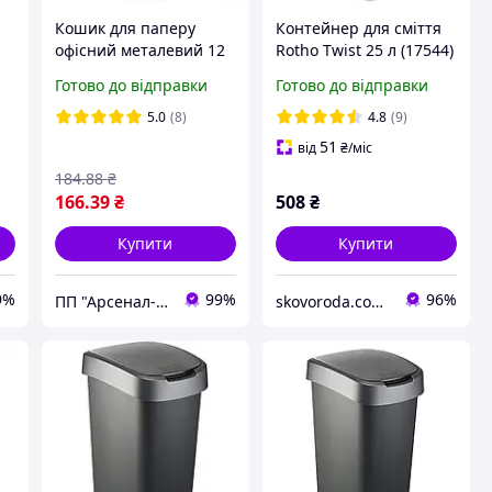
Кошик для паперу
Контейнер для сміття
офісний металевий 12
Rotho Twist 25 л (17544)
л сітка 26 х 22 х 28
Чорний
Готово до відправки
Готово до відправки
чорний
5.0
(8)
4.8
(9)
51
від
₴
/міс
184
.88
₴
166
.39
₴
508
₴
Купити
Купити
9%
99%
96%
ПП "Арсенал-У"
skovoroda.com.ua – все для кухні та дому