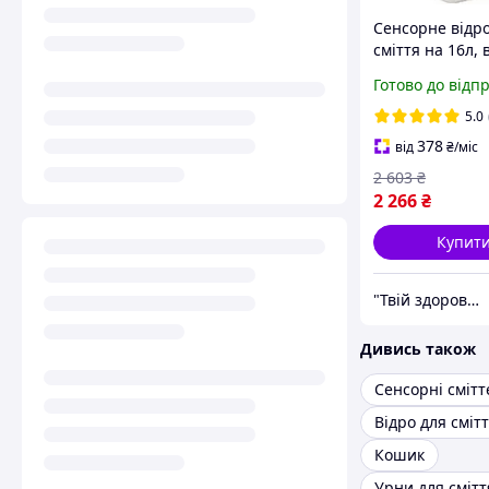
Сенсорне відро
сміття на 16л, 
батарейок /
Готово до відп
Автоматичне в
сміття / Розумн
5.0
для сміття з к
378
від
₴
/міс
2 603
₴
2 266
₴
Купит
"Твій здоровий дім"
Дивись також
Сенсорні смітт
Кошик
Урни для смітт