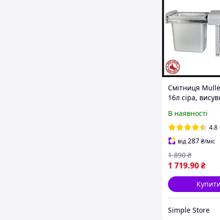
Смітниця Muller
16л сіра, висув
для сміття
В наявності
4.8
287
від
₴
/міс
1 890
₴
1 719
.90
₴
Купит
Simple Store