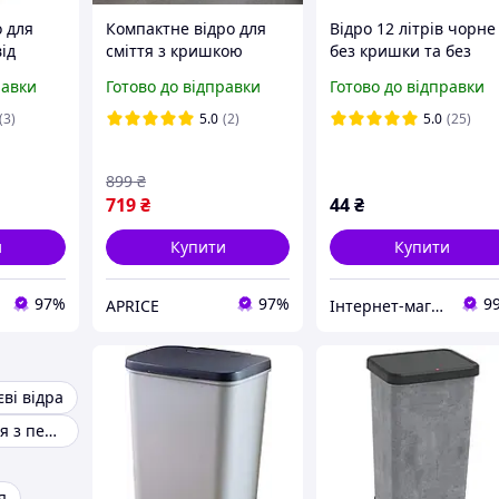
 для
Компактне відро для
Відро 12 літрів чорне
від
сміття з кришкою
без кришки та без
ручки 27*27*29 см
равки
Готово до відправки
Готово до відправки
ідро для
(ХАРПЛАСТМАС)
е відро
(3)
5.0
(2)
5.0
(25)
ришкою
899
₴
719
₴
44
₴
и
Купити
Купити
97%
97%
9
APRICE
Інтернет-магазин Хозторг Харків - товари для дому, саду та городу оптом
єві відра
Відро для сміття з педаллю
я