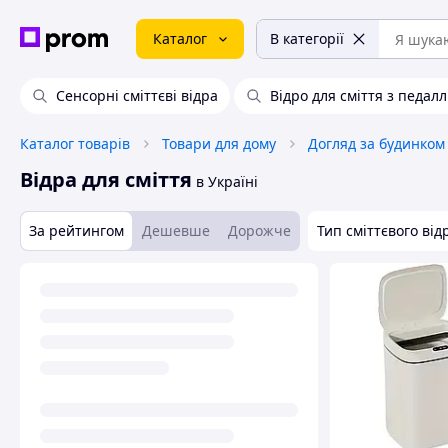
Каталог
В категорії
Сенсорні сміттєві відра
Відро для сміття з педал
Каталог товарів
Товари для дому
Догляд за будинком
Відра для сміття
в Україні
За рейтингом
Дешевше
Дорожче
Тип сміттєвого від