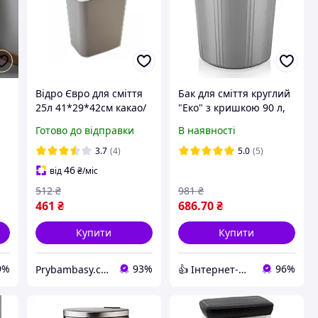
Відро Євро для сміття
Бак для сміття круглий
25л 41*29*42см какао/
"Еко" з кришкою 90 л,
біла троянда Алеана
AKAY Plastik,Туреччина,
Готово до відправки
В наявності
е
AK 272
3.7
(4)
5.0
(5)
46
від
₴
/міс
512
₴
981
₴
461
₴
686
.70
₴
Купити
Купити
9%
93%
96%
Prybambasy.com.ua - магазин товарів для дому
👍 Iнтернет-магазин "DOMIA" 🎁 🧺 🏡