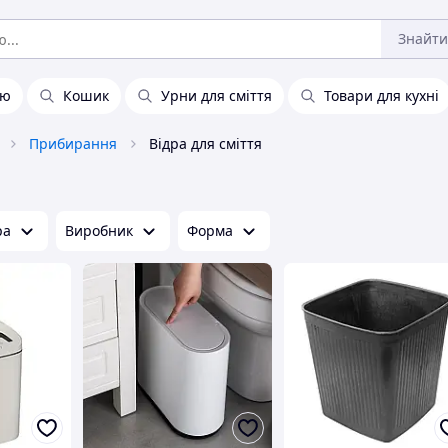
Знайти
лю
Кошик
Урни для сміття
Товари для кухні
Прибирання
Відра для сміття
ра
Виробник
Форма