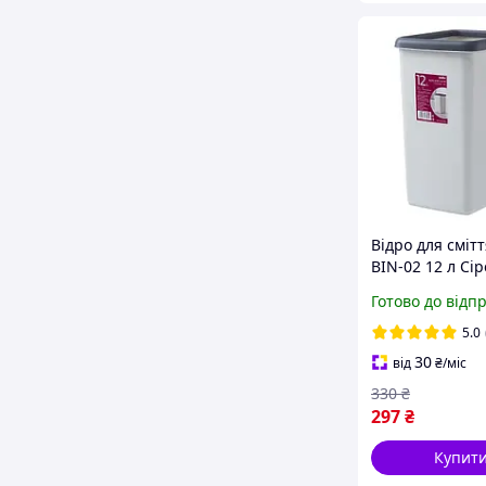
Відро для сміт
BIN-02 12 л Сір
02 12L GRAY)
Готово до відп
5.0
30
від
₴
/міс
330
₴
297
₴
Купит