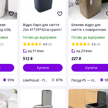
тєве
Відро Євро для сміття
Бежеве відро для
від USB,
25л 41*29*42см граніт/
сміття з поворотною
 HH-001,
сіре Алеана
кришкою 14 л для
равки
Готово до відправки
Готово до відправки
атичне
ванної кімнати
я /
(7)
4.9
(9)
4.5
(4)
ттєвий
51
23
від
₴
/міс
від
₴
/міс
512
₴
227
₴
и
Купити
Купити
95%
87%
9
LikePosud - Посуд та товари для дому і саду
Посуд-PS — Horeca Посуд Подарунки