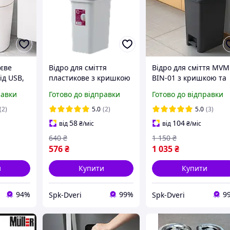
тєве
Відро для сміття
Відро для сміття MVM
від USB,
пластикове з кришкою
BIN-01 з кришкою та
 HH-001,
MVM 10л сіре
педаллю 20 л,
равки
Готово до відправки
Готово до відправки
атичне
антрацит, пластиков
я /
(2)
5.0
(2)
5.0
(3)
ттєвий
58
104
від
₴
/міс
від
₴
/міс
640
₴
1 150
₴
576
₴
1 035
₴
и
Купити
Купити
94%
99%
9
Spk-Dveri
Spk-Dveri