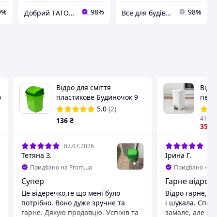
9%
98%
98%
Добрий TАТО🥇
Все для будівництва та дому
Відро для сміття
Відро
о
пластикове Будиночок 9
педа
літрів зелене 26.5*20*32.5
криш
5.0
(2)
см GR-02036 (Горизонт)
417
.6
136
₴
355
07.07.2026
03.
Тетяна З.
Ірина Г.
+
1
Придбано на Prom.ua
Придбано на P
Супер
Гарне відро
Це відеречко,те що мені було
Відро гарне, к
потрібно. Воно дуже зручне та
і шукала. Споч
гарне. Дякую продавцю. Успіхів та
замале, але во