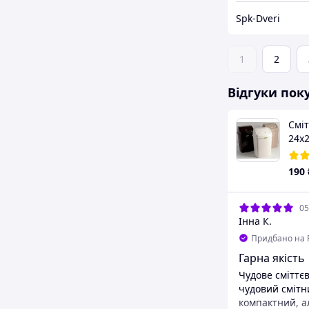
Spk-Dveri
1
2
Відгуки пок
Сміт
24x2
асо
190
05
Інна К.
Придбано на 
Гарна якість
Чудове сміттєв
чудовий смітни
компактний, а