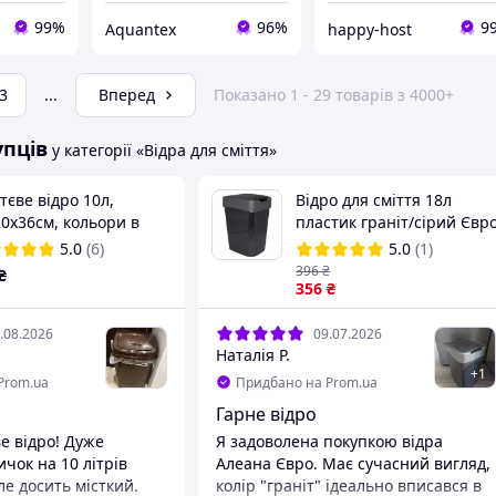
99%
96%
9
Aquantex
happy-host
3
...
Вперед
Показано 1 - 29 товарів з 4000+
упців
у категорії «Відра для сміття»
тєве відро 10л,
Відро для сміття 18л
0x36см, кольори в
пластик граніт/сірий Євр
ртименті, Алеана
Алеана
5.0
(6)
5.0
(1)
396
₴
₴
356
₴
.08.2026
09.07.2026
Наталія Р.
+
1
Prom.ua
Придбано на Prom.ua
Гарне відро
е відро! Дуже
Я задоволена покупкою відра
чок на 10 літрів
Алеана Євро. Має сучасний вигляд,
ле досить місткий.
колір "граніт" ідеально вписався в