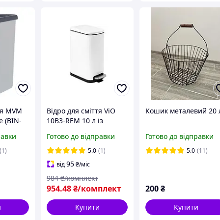
тя MVM
Відро для сміття ViO
Кошик металевий 20 
е (BIN-
10B3-REM 10 л із
педаллю та внутрішнім
равки
Готово до відправки
Готово до відправки
пластиковим
контейнером металеве
(1)
5.0
(1)
5.0
(11)
біле
95
від
₴
/міс
984
₴/комплект
954
.48
₴/комплект
200
₴
и
Купити
Купити