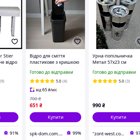
 Stier
Відро для сміття
Урна-попільничка
не відро
пластикове з кришкою
Метал 57х23 см
MVM 10л антрацит
Смітник для сигарет
Готово до відправки
Готово до відправки
Офісна урна для сміт
Вулична урна з
(9)
5.0
(4)
5.0
(3)
попільничкою
65
від
₴
/міс
700
₴
651
₴
990
₴
и
Купити
Купити
91%
99%
9
spk-dom.com.ua
"zont-west.com.ua": Онлайн-магазин товарів для відпочинку, саду та вуличної інфраструктури