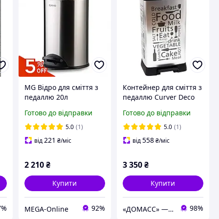
MG Відро для сміття з
Контейнер для сміття з
педаллю 20л
педаллю Curver Deco
Серебристое мусорное
bin 50 л (02162-01)
Готово до відправки
Готово до відправки
тя
ведро Відро відро
Кухня
кругле Матовое ведро
5.0
(1)
5.0
(1)
для мусора Велике
221
558
від
₴
/міс
від
₴
/міс
відро для сміття
2 210
₴
3 350
₴
Купити
Купити
7%
92%
98%
MEGA-Online
«ДОМАСС» — стійки для одягу, товари для дому та відпочинку!