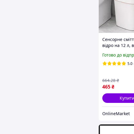
Сенсорне сміт
відро на 12 л, 
31.5х23х15 см,
Готово до відп
Білий / Автом
відро для смітт
5.0
Сенсорний смі
бак
664
.28
₴
465
₴
Купит
OnlineMarket