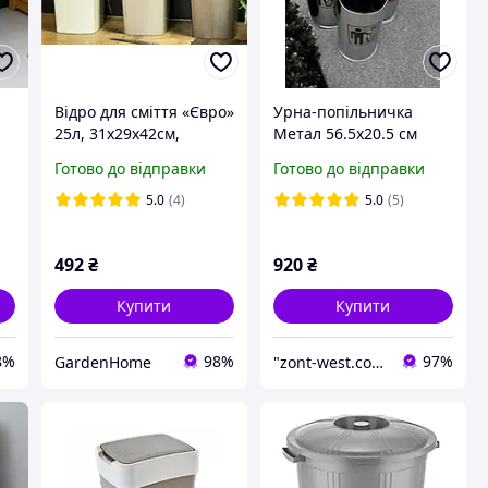
Відро для сміття «Євро»
Урна-попільничка
25л, 31x29x42см,
Метал 56.5х20.5 см
кольори в асортименті,
Вулична урна з
Готово до відправки
Готово до відправки
Алеана
попільничкою
Металева урна для
5.0
(4)
5.0
(5)
сміття
492
₴
920
₴
Купити
Купити
8%
98%
97%
GardenHome
"zont-west.com.ua": Онлайн-магазин товарів для відпочинку, саду та вуличної інфраструктури