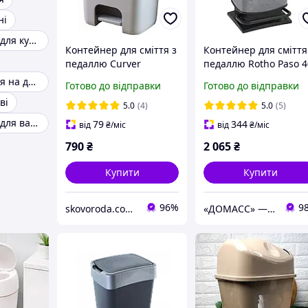
ні
Сміттєве відро для кухні
Контейнер для сміття з
Контейнер для сміття
педаллю Curver
педаллю Rotho Paso 4
Essentials 20 л (00759)
л (17541) Бетон
Відро для сміття на дверцята
Готово до відправки
Готово до відправки
Сірий
ві
5.0
(4)
5.0
(5)
Сміттєве відро для ванної кімнати
79
344
від
₴
/міс
від
₴
/міс
790
₴
2 065
₴
Купити
Купити
96%
9
skovoroda.com.ua – все для кухні та дому
«ДОМАСС» — стійки для одягу, товари для дому та відпочинку!