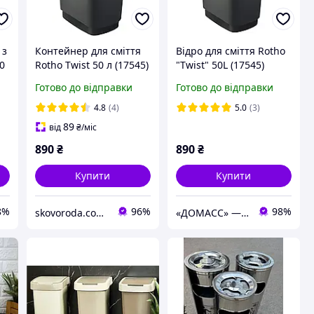
 з
Контейнер для сміття
Відро для сміття Rotho
0
Rotho Twist 50 л (17545)
"Twist" 50L (17545)
Чорний
Готово до відправки
Готово до відправки
4.8
(4)
5.0
(3)
89
від
₴
/міс
890
₴
890
₴
Купити
Купити
8%
96%
98%
skovoroda.com.ua – все для кухні та дому
«ДОМАСС» — стійки для одягу, товари для дому та відпочинку!