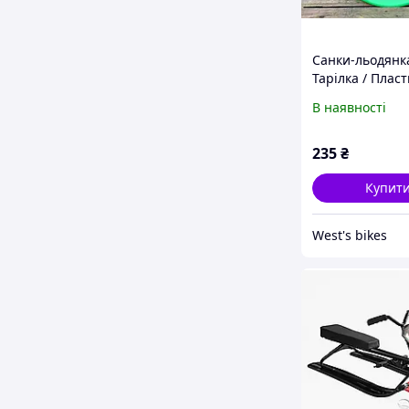
Санки-льодянка
Тарілка / Пласт
санки / Круглі я
В наявності
санки "Steep", 
235
₴
Купит
West's bikes