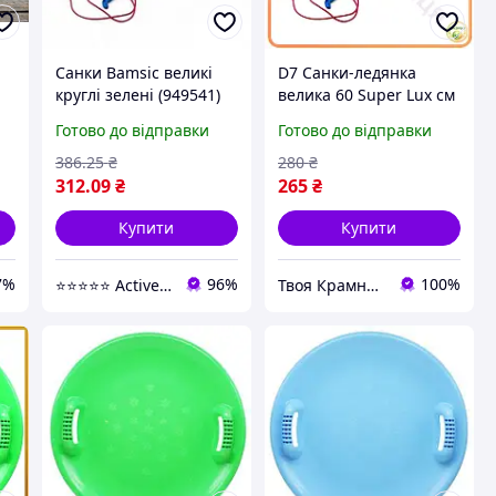
Санки Bamsic великі
D7 Санки-ледянка
круглі зелені (949541)
велика 60 Super Lux см
зелена для дітей
Готово до відправки
Готово до відправки
ві
активних зимових
прогулянок кругла
386
.25
₴
280
₴
пластиков MOD58L
312
.09
₴
265
₴
Купити
Купити
7%
96%
100%
⭐️⭐️⭐️⭐️⭐️ Active Point
Твоя Крамниця