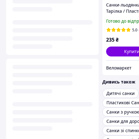
Санки-льодянка
Тарілка / Пласт
санки / Круглі я
Готово до відп
санки "Steep", 
5.0
235
₴
Купит
Веломаркет
Дивись також
Дитячі санки
Санки з ручко
Санки для дор
Санки зі спин