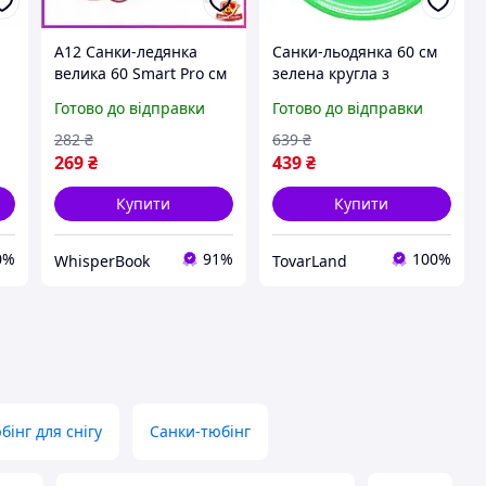
м
A12 Санки-ледянка
Санки-льодянка 60 см
велика 60 Smart Pro см
зелена кругла з
 і
зелена кругла
ручками з міцного
Готово до відправки
Готово до відправки
пластикова ледянка
пластику для зимових
для зимових
гірок
282
₴
639
₴
прогулянок катанн
269
₴
439
₴
MAX14 R
Купити
Купити
0%
91%
100%
WhisperBook
TovarLand
бінг для снігу
Санки-тюбінг