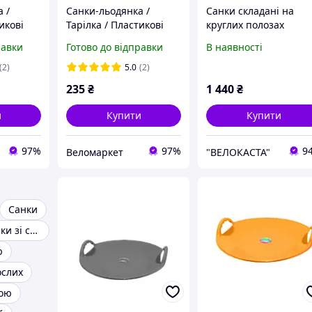
 /
Санки-льодянка /
Санки складані на
икові
Тарілка / Пластикові
круглих полозах
кісні
санки / Круглі якісні
равки
Готово до відправки
В наявності
зелені
санки "Steep", рожеві
(2)
5.0
(2)
235
₴
1 440
₴
и
Купити
Купити
97%
97%
9
Веломаркет
"ВЕЛОКАСТА"
Санки
Пластикові Санки зі спинкою
ю
ослих
кою