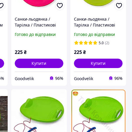
Санки-льодянка /
Санки-льодянка /
ом
Тарілка / Пластикові
Тарілка / Пластикові
санки / Круглі якісні
санки / Круглі якісні
Готово до відправки
Готово до відправки
санки "Steep", рожеві
санки "Steep", салатові
5.0
(2)
225
₴
225
₴
Купити
Купити
6%
96%
96%
Goodvelik
Goodvelik