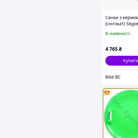
Санки з кермо
(снігокат) Skyp
сталевий, чер
В наявності
4 765
₴
Купит
Bike BC