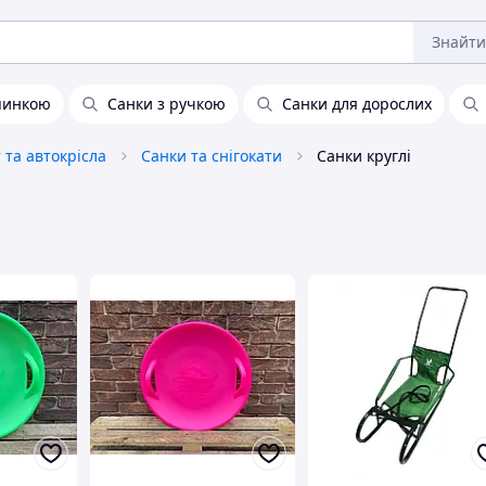
Знайти
спинкою
Санки з ручкою
Санки для дорослих
та автокрісла
Санки та снігокати
Санки круглі