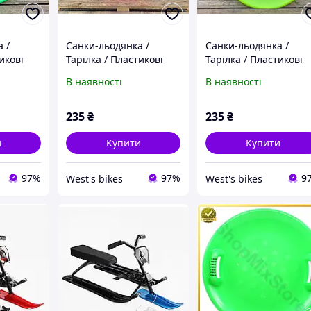
 /
Санки-льодянка /
Санки-льодянка /
икові
Тарілка / Пластикові
Тарілка / Пластикові
кісні
санки / Круглі якісні
санки / Круглі якісні
В наявності
В наявності
зелені
санки "Steep", рожеві
санки "Steep", салато
235
₴
235
₴
и
Купити
Купити
97%
97%
9
West's bikes
West's bikes