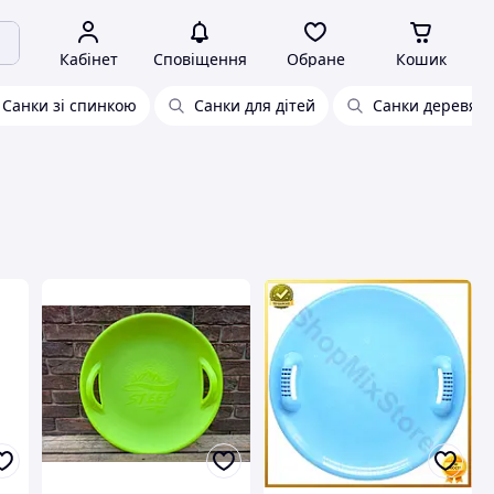
Кабінет
Сповіщення
Обране
Кошик
Санки зі спинкою
Санки для дітей
Санки деревяні