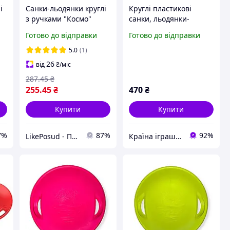
і
Санки-льодянки круглі
Круглі пластикові
з ручками "Космо"
санки, льодянки-
тарілка з ручками
Готово до відправки
Готово до відправки
STEEP
5.0
(1)
26
від
₴
/міс
287
.45
₴
255
.45
₴
470
₴
Купити
Купити
7%
87%
92%
LikePosud - Посуд та товари для дому і саду
Країна іграшок