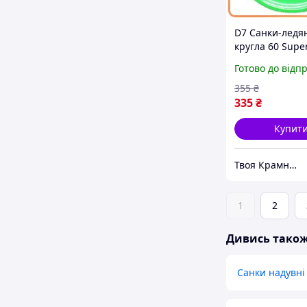
D7 Санки-ледя
кругла 60 Supe
зелена для діт
Готово до відп
ручки для ката
снігу MOD58L
355
₴
335
₴
Купит
Твоя Крамниця
1
2
Дивись тако
Санки надувні