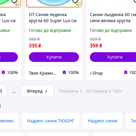
нка
D7 Санки-ледянка
Санки-льодянка 60 с
r Lux см
кругла 60 Super Lux см
синя велика кругла
ей зручні
синя для дітей з
пластикова з ручками
равки
Готово до відправки
Готово до відправки
ння на
ручками для катання
мотузкою для гірки
на снігу MOD58L
355
₴
529
₴
335
₴
359
₴
и
Купити
Купити
100%
100%
10
Твоя Крамниця
i-Shop
3
...
Вперед
Показано 1 - 29 товарів з 700+
ж
 великі
Надувні санки ТЮБІНГ
Надувні санки
Тю