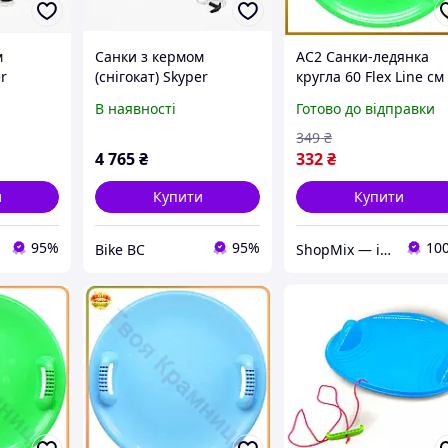
м
Санки з кермом
AC2 Санки-ледянка
er
(снігокат) Skyper
кругла 60 Flex Line см
воний
сталевий, синій
зелена для дітей зруч
В наявності
Готово до відправки
ручки для катання на
снігу MOD58L DE
349
₴
4 765
₴
332
₴
и
Купити
Купити
95%
95%
10
Bike BC
ShopMix — інтернет-магазин сумок та аксесуарів