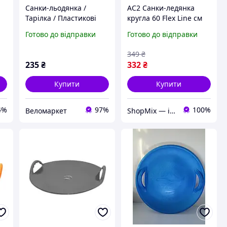
Санки-льодянка /
AC2 Санки-ледянка
Тарілка / Пластикові
кругла 60 Flex Line см
санки / Круглі якісні
синя для дітей з
Готово до відправки
Готово до відправки
санки "Steep", салатові
ручками для катання
на снігу MOD58L DE
349
₴
235
₴
332
₴
Купити
Купити
4%
97%
100%
Веломаркет
ShopMix — інтернет-магазин сумок та аксесуарів