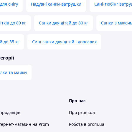
для снігу
Надувні санки-ватрушки
Сані-тюбінг ватр
тків до 80 кг
Санки для дітей до 80 кг
Санки з макси
й до 35 кг
Сині санки для дітей і дорослих
егорії
олки та майки
Про нас
 продавців
Про prom.ua
тернет-магазин
на Prom
Робота в prom.ua