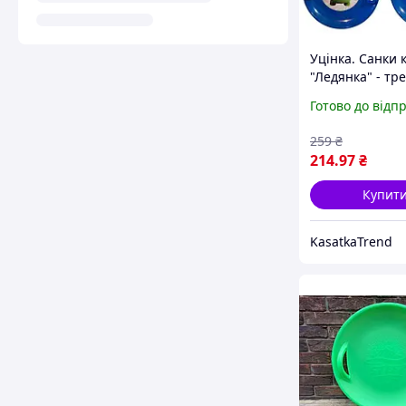
Уцінка. Санки к
"Ледянка" - т
возле ручки
Готово до відп
259
₴
214
.97
₴
Купит
KasatkaTrend