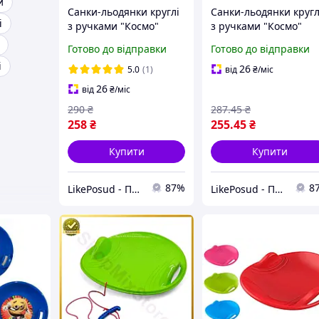
й
Санки-льодянки круглі
Санки-льодянки кругл
і
з ручками "Космо"
з ручками "Космо"
Готово до відправки
Готово до відправки
і
26
5.0
(1)
від
₴
/міс
26
від
₴
/міс
290
₴
287
.45
₴
258
₴
255
.45
₴
Купити
Купити
87%
8
LikePosud - Посуд та товари для дому і саду
LikePosud - Посуд та товари для дому і саду