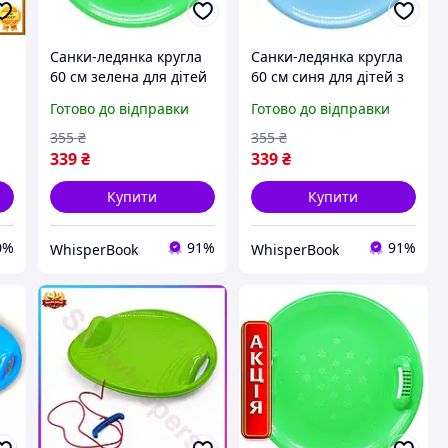
Санки-ледянка кругла
Санки-ледянка кругла
60 см зелена для дітей
60 см синя для дітей з
ні
зручні ручки для
ручками для катання
Готово до відправки
Готово до відправки
катання на снігу
на снігу
355
₴
355
₴
339
₴
339
₴
Купити
Купити
0%
91%
91%
WhisperBook
WhisperBook