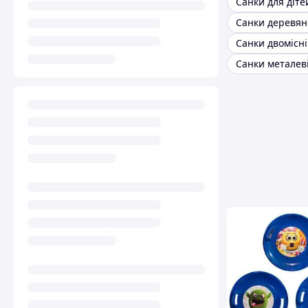
Санки для діте
Санки деревян
Санки двомісні
Санки металев