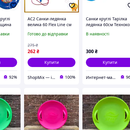
руглі
AC2 Санки-ледянка
Санки круглі Тарілка
рещина
велика 60 Flex Line см
ледянка 60см Технок
зелена для дітей
5057
равки
Готово до відправки
В наявності
активних зимових
прогулянок кругла
275
₴
пластикови DE
262
₴
300
₴
и
Купити
Купити
92%
100%
9
ShopMix — інтернет-магазин сумок та аксесуарів
Интернет-магазин Kid-Toy