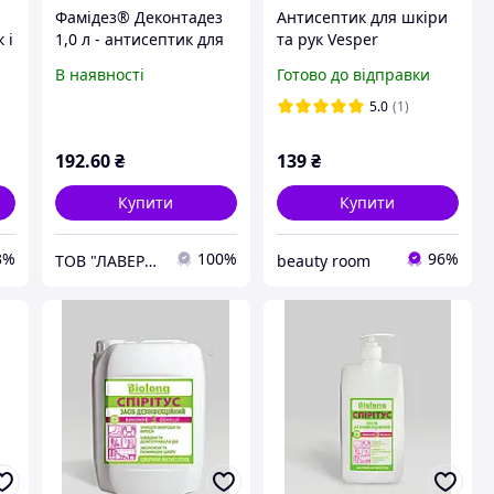
Фамідез® Деконтадез
Антисептик для шкіри
 і
1,0 л - антисептик для
та рук Vesper
шкіри рук і тіла
Hand&Skin, 250 мл
В наявності
Готово до відправки
ИЛ
а
5.0
(1)
192
.60
₴
139
₴
Купити
Купити
3%
100%
96%
ТОВ "ЛАВЕРНА"
beauty room