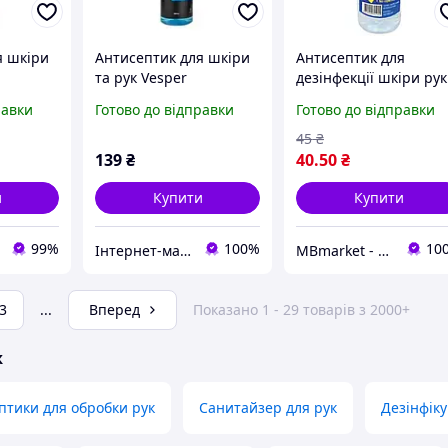
я шкіри
Антисептик для шкіри
Антисептик для
та рук Vesper
дезінфекції шкіри рук
 мл
Hand&Skin, 250 мл
ФАСЕПТ Furman, 100 
равки
Готово до відправки
Готово до відправки
45
₴
139
₴
40
.50
₴
и
Купити
Купити
99%
100%
10
Інтернет-магазин ZakharenkoStudio
MBmarket - мультибрендовий магазин для б'юті майстрів
3
...
Вперед
Показано 1 - 29 товарів з 2000+
ж
птики для обробки рук
Санитайзер для рук
Дезінфік