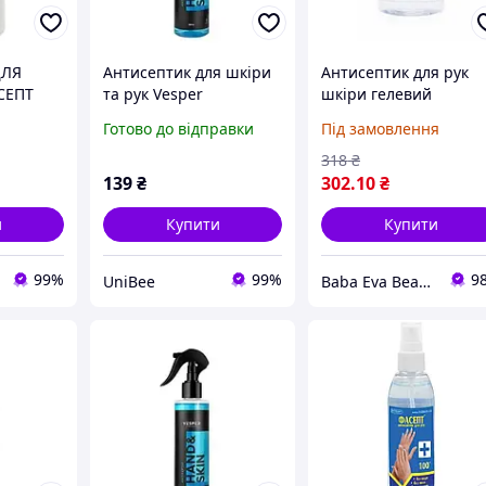
ДЛЯ
Антисептик для шкіри
Антисептик для рук
СЕПТ
та рук Vesper
шкіри гелевий
Hand&Skin, 250 мл
санітайзер гель 67%
Готово до відправки
Під замовлення
спирт Tool Zone 275 
318
₴
139
₴
302
.10
₴
и
Купити
Купити
99%
99%
9
UniBee
Baba Eva Beauty Shop