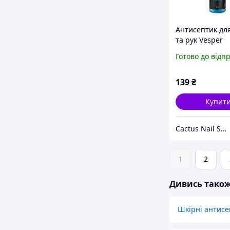
Антисептик дл
та рук Vesper
Hand&Skin, 250
Готово до відп
139
₴
Купит
Cactus Nail Shop
1
2
Дивись тако
Шкірні антисе