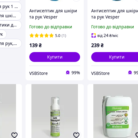
Антисептик для рук 1 літр
Антисептик для шкіри
Антисептик для шкір
Антисептики для шкіри
та рук Vesper
та рук Vesper
Hand&Skin, 250 мл
Hand&Skin, 500 мл
Кращі антисептики для рук
Готово до відправки
Готово до відправки
ук
24
5.0
(1)
від
₴
/міс
Антисептики для рук, без спирту
139
₴
239
₴
Купити
Купити
99%
9
VSBStore
VSBStore