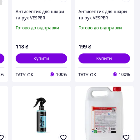
Антисептик для шкіри
Антисептик для шкіри
та рук VESPER
та рук VESPER
Hand&Skin 250 мл.
Hand&Skin 500 мл.
Готово до відправки
Готово до відправки
118
₴
199
₴
Купити
Купити
8%
100%
100%
ТАТУ-OK
ТАТУ-OK