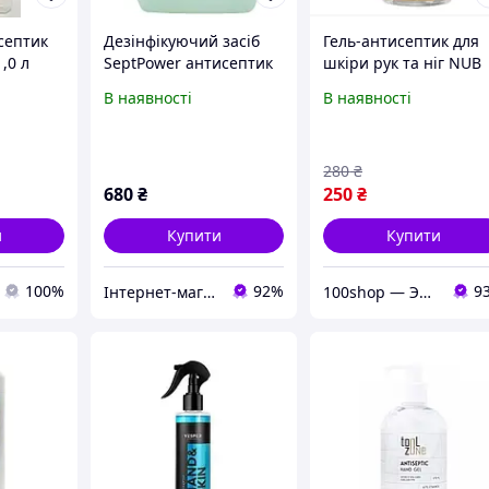
септик
Дезінфікуючий засіб
Гель-антисептик для
,0 л
SeptPower антисептик
шкіри рук та ніг NUB
для дезінфекції шкіри
Skin Sanitizer Lime &
В наявності
В наявності
рук, 5000 мл
Peppermint, 500 мл
280
₴
680
₴
250
₴
и
Купити
Купити
100%
92%
9
Інтернет-магазин АКВАМАРИН-Л
100shop — Электроника и расходники / маникюр и салоны красоты!