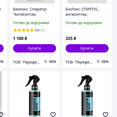
и
Биолонг, Спиритус
БіоЛонг, СПІРІТУС,
"Антисептик,
антисептик,
дезинфектор,
дезинфектор,
Готово до відправки
Готово до відправки
санітайзер для шкіри
санітайзер для шкіри
рук" 5л.
рук, дозатор 1л
5.0
(1)
1 100
₴
325
₴
Купити
Купити
9%
98%
98%
ТОВ "Переферіо"
ТОВ "Переферіо"