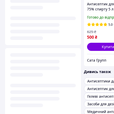
Антисептик для
75% спирту 5 л
SeptPower
Готово до відп
5.0
625
₴
500
₴
Купит
Сата Групп
Дивись також
Антисептики д
Антисептик для