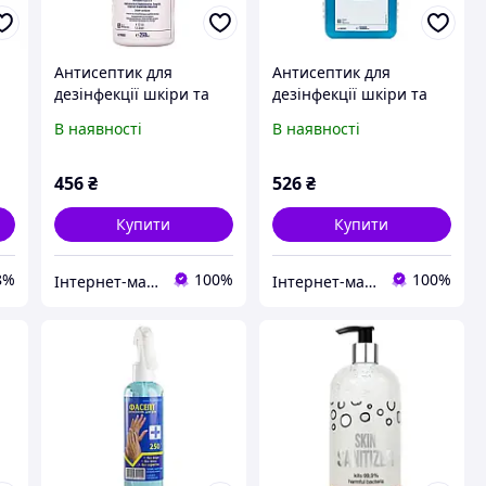
Антисептик для
Антисептик для
дезінфекції шкіри та
дезінфекції шкіри та
рук Кутасепт, 250 мл
рук Кутасепт, 1 л
В наявності
В наявності
мл
456
₴
526
₴
Купити
Купити
8%
100%
100%
Інтернет-магазин MedTek
Інтернет-магазин MedTek