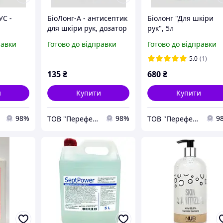
УС -
БіоЛонг-А - антисептик
Біолонг "Для шкіри
для шкіри рук, дозатор
рук", 5л
піна, 0,2 л
равки
Готово до відправки
Готово до відправки
 шкіри
5 л
5.0
(1)
135
₴
680
₴
и
Купити
Купити
98%
98%
9
ТОВ "Переферіо"
ТОВ "Переферіо"