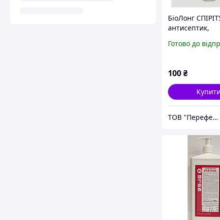
БіоЛонг СПІРІТ
антисептик,
дезинфектор,
Готово до відп
санітайзер для
рук, тригер 0,2
100
₴
Купит
ТОВ "Переферіо"