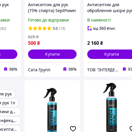
 рук
Антисептик для рук
Антисептик для
(75% спирта) SeptPower
оброблення шкіри рук
5 л
швидкої дезінфекції
равки
Готово до відправки
В наявності
поверхонь НЕОСТЕР
(безбарвний) каністр
360
(42)
5.0
(19)
від
₴
/міс
5 л
625
₴
500
₴
2 160
₴
и
Купити
Купити
98%
98%
9
Сата Групп
ТОВ "ІНТЕРДЕЗ"
ля рук
 рук 1л
Гелеві антисептики для рук
Засоби для дезінфекції рук
Медичний антисептики для рук