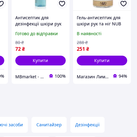
Антисептик для
Гель-антисептик для
дезінфекції шкіри рук
шкіри рук та ніг NUB
мл
ФАСЕПТ Furman, 250 мл
Skin Sanitizer Lime &
Готово до відправки
В наявності
Peppermint, 500 мл
80
₴
288
₴
72
₴
251
₴
Купити
Купити
0%
100%
94%
MBmarket - мультибрендовий магазин для б'юті майстрів
Магазин Лимонад
уючі засоби
Санитайзер
Дезінфекції