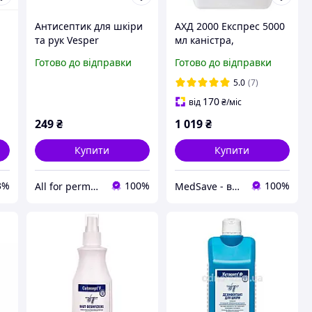
Антисептик для шкіри
АХД 2000 Експрес 5000
та рук Vesper
мл каністра,
Hand&Skin 500 мл.
антисептик для рук,
Готово до відправки
Готово до відправки
дезінфікуючий засіб
для обробки
5.0
(7)
інструментів та
170
від
₴
/міс
поверхонь |
249
₴
1 019
₴
СЕРТИФІКАТИ
Купити
Купити
3%
100%
100%
All for permanent make-up
MedSave - витратні матеріали для індустрії красоти