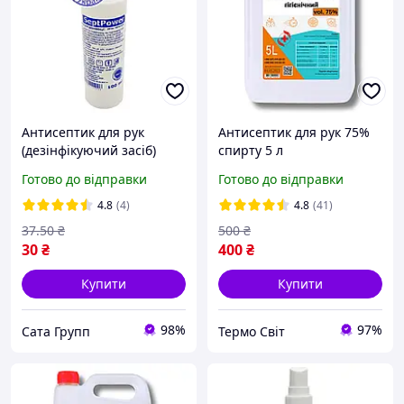
Антисептик для рук
Антисептик для рук 75%
(дезінфікуючий засіб)
спирту 5 л
SeptPower 100 мл (спрей)
Готово до відправки
Готово до відправки
4.8
(4)
4.8
(41)
37
.50
₴
500
₴
30
₴
400
₴
Купити
Купити
98%
97%
Сата Групп
Термо Свiт