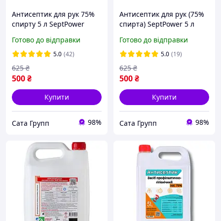
Антисептик для рук 75%
Антисептик для рук (75%
спирту 5 л SeptPower
спирта) SeptPower 5 л
Готово до відправки
Готово до відправки
5.0
(42)
5.0
(19)
625
₴
625
₴
500
₴
500
₴
Купити
Купити
98%
98%
Сата Групп
Сата Групп