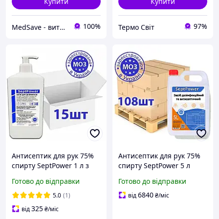
Купити
Купити
100%
97%
MedSave - витратні матеріали для індустрії красоти
Термо Свiт
Антисептик для рук 75%
Антисептик для рук 75%
спирту SeptPower 1 л з
спирту SeptPower 5 л
дозатором ящик 15 шт
ящик 108 шт
Готово до відправки
Готово до відправки
6840
5.0
(1)
від
₴
/міс
325
від
₴
/міс