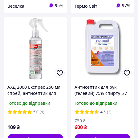
95%
97%
Веселка
Термо Свiт
АХД 2000 Експрес 250 мл
Антисептик для рук
спрей, антисептик для
(гелевий) 75% спирту 5 л
рук, дезінфікуючий засіб
Готово до відправки
Готово до відправки
для обробки інструментів
та поверхонь |
5.0
(9)
4.5
(2)
СЕРТИФІКАТИ
750
₴
109
₴
600
₴