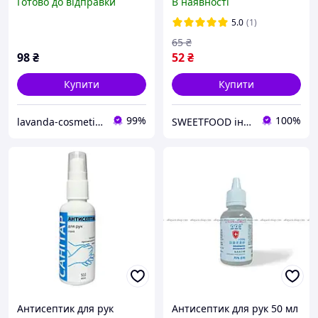
Готово до відправки
В наявності
5.0
(1)
65
₴
98
₴
52
₴
Купити
Купити
99%
100%
lavanda-cosmetic.prom.ua
SWEETFOOD інтернет магазин
Антисептик для рук
Антисептик для рук 50 мл