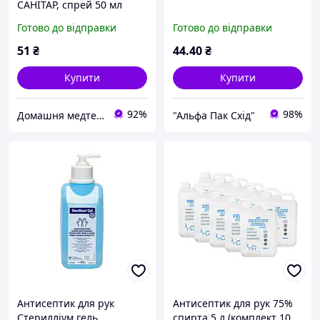
САНІТАР, спрей 50 мл
Готово до відправки
Готово до відправки
51
₴
44
.40
₴
Купити
Купити
92%
98%
Домашня медтехніка та ортопедичні товари
"Альфа Пак Cхід"
Антисептик для рук
Антисептик для рук 75%
Стерилліум гель
спирта 5 л (комплект 10