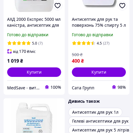
АХД 2000 Експрес 5000 мл
Антисептик для рук та
каністра, антисептик для
поверхонь 75% спирту 5 л
рук, дезінфікуючий засіб
Готово до відправки
Готово до відправки
для обробки інструментів
та поверхонь |
5.0
(7)
4.5
(27)
СЕРТИФІКАТИ
170
від
₴
/міс
500
₴
1 019
₴
400
₴
Купити
Купити
100%
98%
MedSave - витратні матеріали для індустрії красоти
Сата Групп
Дивись також
Антисептик для рук 1л
Гелеві антисептики для рук
Антисептик для рук 5 літрів