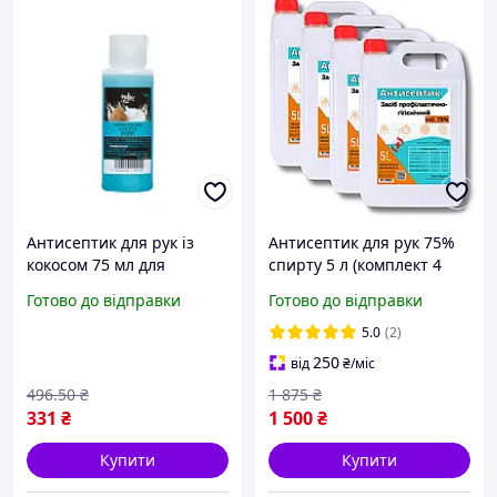
Антисептик для рук із
Антисептик для рук 75%
кокосом 75 мл для
спирту 5 л (комплект 4
дезінфекції рук і
шт)
Готово до відправки
Готово до відправки
поверхонь швидка дія
FLAME
5.0
(2)
250
від
₴
/міс
496
.50
₴
1 875
₴
331
₴
1 500
₴
Купити
Купити