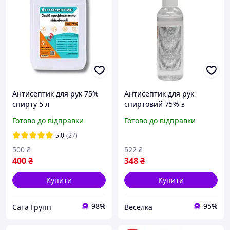
Антисептик для рук 75%
Антисептик для рук
спирту 5 л
спиртовий 75% з
ароматом апельсина 100
Готово до відправки
Готово до відправки
мл для дезінфекції та
захисту шкіри FLAME
5.0
(27)
500
₴
522
₴
400
₴
348
₴
Купити
Купити
98%
95%
Сата Групп
Веселка