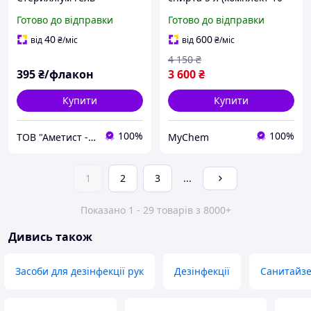
(Sterillium gel) 475мл з
шт)
Готово до відправки
Готово до відправки
дозатором
40
600
від
₴
/міс
від
₴
/міс
4 150
₴
395
₴/флакон
3 600
₴
Купити
Купити
100%
100%
ТОВ "Аметист - 24"
MyChem
1
2
3
...
Показано 1 - 29 товарів з 8000+
Дивись також
Засоби для дезінфекції рук
Дезінфекції
Санитайз