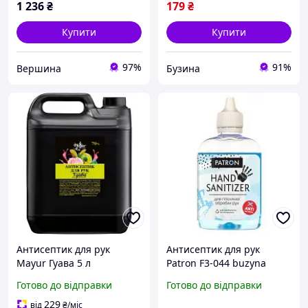
1 236
₴
179
₴
Купити
Купити
97%
91%
Вершина
Бузина
Антисептик для рук
Антисептик для рук
Mayur Гуава 5 л
Patron F3-044 buzyna
2200200111485 buzyna
Готово до відправки
Готово до відправки
229
від
₴
/міс