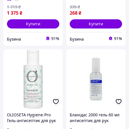
1 719
₴
335
₴
1 375
₴
268
₴
Купити
Купити
91%
91%
Бузина
Бузина
OLIOSETA Hygiene-Pro
Бланідас 2000 гель 60 мл
Гель-антисептик для рук
антисептик для рук
100 мл