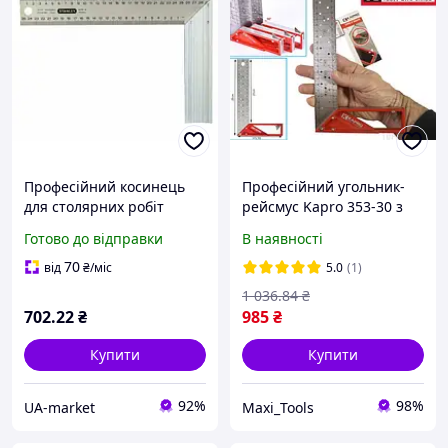
Професійний косинець
Професійний угольник-
для столярних робіт
рейсмус Kapro 353-30 з
STANLEY 1-45-686
висувним упором -
Готово до відправки
В наявності
точність вимірювань 200
ідеальний кут 90° без
х 300 мм нержавіюча
люфту та похибок
70
від
₴
/міс
5.0
(1)
сталь
1 036
.84
₴
702
.22
₴
985
₴
Купити
Купити
92%
98%
UA-market
Maxi_Tools