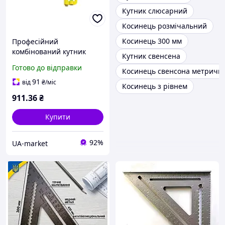
Кутник слюсарний
Косинець розмічальний
Косинець 300 мм
Професійний
комбінований кутник
Кутник свенсена
металевий STANLEY 2-46-
Готово до відправки
Косинець свенсона метричн
143 довжина 300 мм з
високою точністю I класу
91
від
₴
/міс
Косинець з рівнем
911
.36
₴
Купити
92%
UA-market