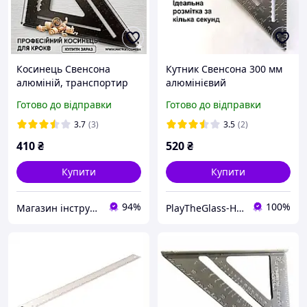
Косинець Свенсона
Кутник Свенсона 300 мм
алюміній, транспортир
алюмінієвий
Swanson 300х430 мм
професійний, столярний
Готово до відправки
Готово до відправки
косинець Speed Square
для розмітки та різання
3.7
(3)
3.5
(2)
410
₴
520
₴
Купити
Купити
94%
100%
Магазин інструменту MATRIX
PlayTheGlass-Home