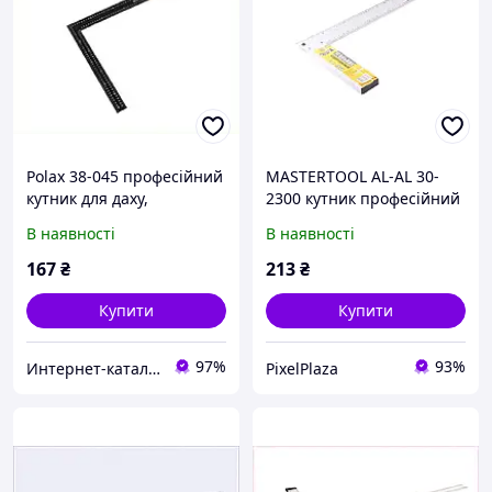
Polax 38-045 професійний
MASTERTOOL AL-AL 30-
кутник для даху,
2300 кутник професійний
802C919T2
7B2332PC14
В наявності
В наявності
167
₴
213
₴
Купити
Купити
97%
93%
Интернет-кат​алог с​ки​​д​​​ок "ElenaShop"
PixelPlaza