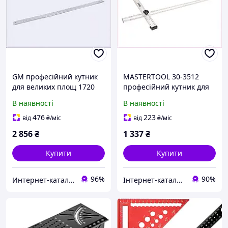
GM професійний кутник
MASTERTOOL 30-3512
для великих площ 1720
професійний кутник для
мм у чохлі, 856873P4M
різки ГКЛ 1.27м,
В наявності
В наявності
856CM8736
476
223
від
₴
/міс
від
₴
/міс
2 856
₴
1 337
₴
Купити
Купити
96%
90%
Интернет-ка​талог ски​д​​ок "ХО-РО-ШО!"
Інтернет-каталог знижок Техно ECO