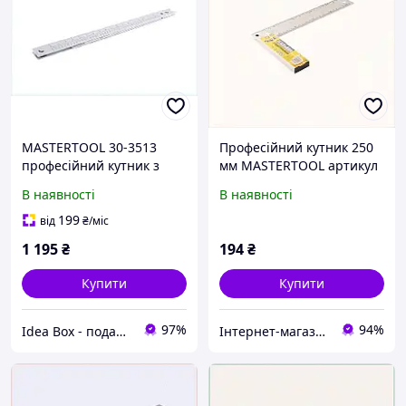
MASTERTOOL 30-3513
Професійний кутник 250
професійний кутник з
мм MASTERTOOL артикул
дюймовою та метричною
30-2250, 7C23327T3
В наявності
В наявності
шкалою 8568H733A
199
від
₴
/міс
1 195
₴
194
₴
Купити
Купити
97%
94%
Idea Box - подарки для всей семьи
Інтернет-магазин KievMarket