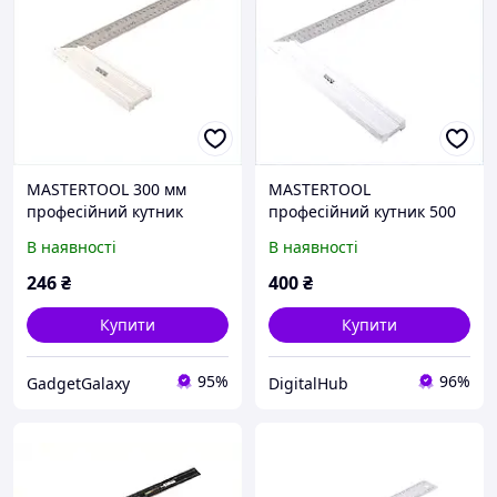
MASTERTOOL 300 мм
MASTERTOOL
професійний кутник
професійний кутник 500
розміточний, 72E33M3T93
мм для майстерні
В наявності
В наявності
T7233KB394
246
₴
400
₴
Купити
Купити
95%
96%
GadgetGalaxy
DigitalHub