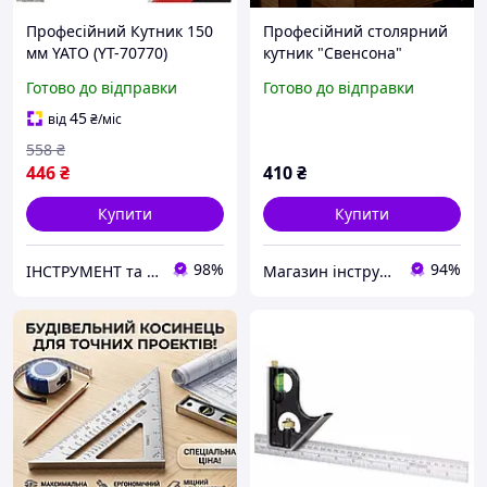
Професійний Кутник 150
Професійний столярний
мм YATO (YT-70770)
кутник "Свенсона"
300х430 мм
Готово до відправки
Готово до відправки
45
від
₴
/міс
558
₴
446
₴
410
₴
Купити
Купити
98%
94%
ІНСТРУМЕНТ та МЕТИЗИ
Магазин інструменту MATRIX