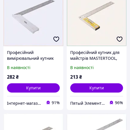
Професійний
Професійний кутник для
вимірювальний кутник
майстрів MASTERTOOL,
Мастертул 350мм AL-
B72K33214
В наявності
В наявності
НЕРЖ, H723E3272
282
₴
213
₴
Купити
Купити
91%
96%
Інтернет-магазин GoodBuy
Пятый Элемент - всё, что вам нужно