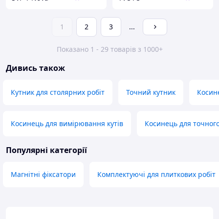
1
2
3
...
Показано 1 - 29 товарів з 1000+
Дивись також
Кутник для столярних робіт
Точний кутник
Косине
Косинець для вимірювання кутів
Косинець для точног
Популярні категорії
Магнітні фіксатори
Комплектуючі для плиткових робіт