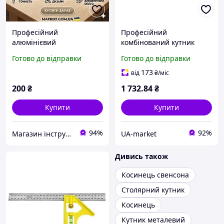
Професійний
Професійний
алюмінієвий
комбінований кутник
щільницький кутник 250
STANLEY 0-46-151 для
Готово до відправки
Готово до відправки
мм Swanson
точних вимірювань з
гравірованими шкалами
173
від
₴
/міс
метал 300 мм
200
₴
1 732
.84
₴
Купити
Купити
94%
92%
Магазин інструменту MATRIX
UA-market
Дивись також
Косинець свенсона
Столярний кутник
Косинець
Кутник металевий