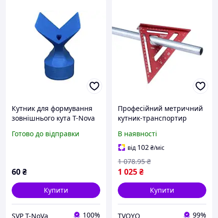
Кутник для формування
Професійний метричний
зовнішнього кута T-Nova
кутник-транспортир
1/2 професійна напрямна
MILWAUKEE 18 см
Готово до відправки
В наявності
для ідеальних кутів 90°
102
від
₴
/міс
1 078
.95
₴
60
₴
1 025
₴
Купити
Купити
100%
99%
SVP T-NoVa
TVOYO