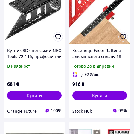
Кутник 3D японський NEO
Косинець Feete Rafter з
Tools 72-115, професійний
алюмінієвого сплаву 18
розмічальний інструмент
см Професійний
В наявності
Готово до відправки
інструмент для точних
вимірювань
92
від
₴
/міс
681
₴
916
₴
Купити
Купити
100%
98%
Orange Future
Stock Hub