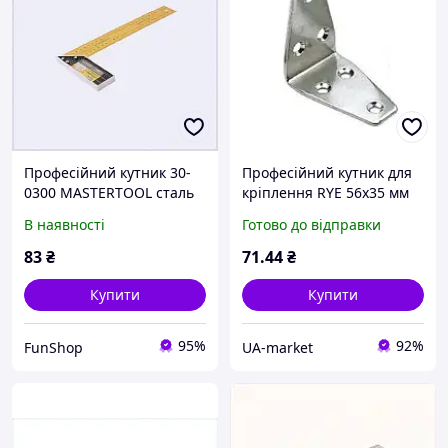
Професійний кутник 30-
Професійний кутник для
0300 MASTERTOOL сталь
кріплення RYE 56х35 мм
85B7M90X16
3480656 з високоякісної
В наявності
Готово до відправки
сталі для міцних
конструкцій
83
₴
71
.44
₴
Купити
Купити
95%
92%
FunShop
UA-market