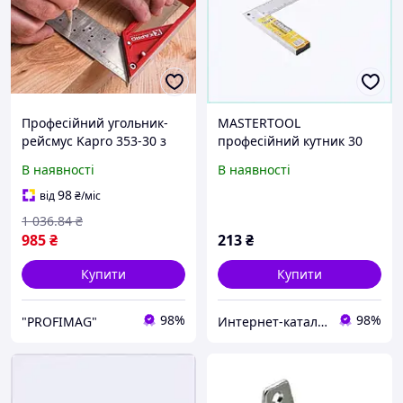
Професійний угольник-
MASTERTOOL
рейсмус Kapro 353-30 з
професійний кутник 30
висувним упором та
см, K72A332B14
В наявності
В наявності
отворами для розмітки
98
від
₴
/міс
1 036
.84
₴
985
₴
213
₴
Купити
Купити
98%
98%
"PROFIMAG"
Интерн​ет-кат​а​л​ог ск​​и​до​к "GALANTI"