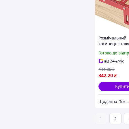
Розмічальний
косинець стол
US-112 / столя
Готово до відп
косинець / кут
щоденна 4133
34
від
₴
/міс
покупка шоп.
444
.86
₴
342
.20
₴
Купит
Щоденна Покупка
1
2