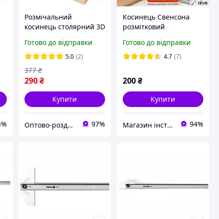
Розмічальний
Косинець Свенсона
косинець столярний 3D
розмітковий
й
US-112 / столярний
алюмінієвий
Готово до відправки
Готово до відправки
косинець / кутомір Red
260х180х180 мм
5.0
(2)
4.7
(7)
377
₴
290
₴
200
₴
Купити
Купити
4%
97%
94%
Оптово-роздрібний інтернет-магазин "NicePrice"
Магазин інструменту MATRIX