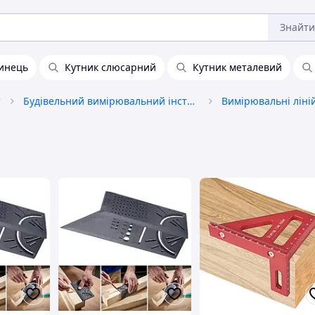
Знайти
инець
Кутник слюсарний
Кутник металевий
т
Будівельний вимірювальний інструмент
Вимірювальні ліній