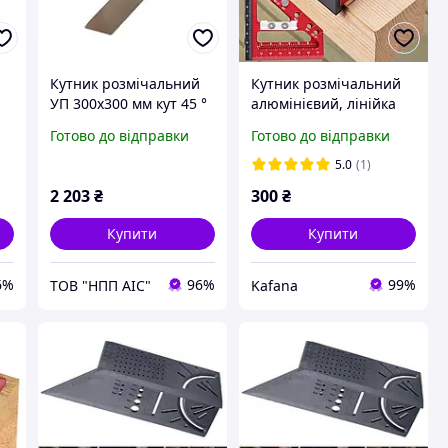
Кутник розмічальний
Кутник розмічальний
УП 300х300 мм кут 45 °
алюмінієвий, лінійка
для виміру під кутом
Готово до відправки
Готово до відправки
45/90 градусів
червоно-чорний
5.0
(1)
2 203
₴
300
₴
Купити
Купити
6%
96%
99%
ТОВ "НПП АІС"
Kafana