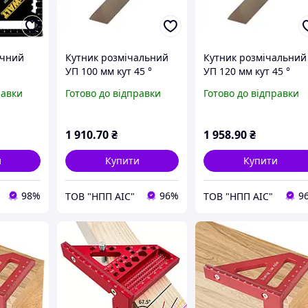
очний
Кутник розмічальний
Кутник розмічальний
УП 100 мм кут 45 °
УП 120 мм кут 45 °
равки
Готово до відправки
Готово до відправки
1 910
.70
₴
1 958
.90
₴
и
Купити
Купити
98%
96%
9
ТОВ "НПП АІС"
ТОВ "НПП АІС"