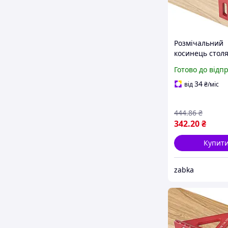
Розмічальний
косинець стол
US-112 / столя
Готово до відп
косинець / кут
3958393 zabka
34
від
₴
/міс
444
.86
₴
342
.20
₴
Купит
zabka