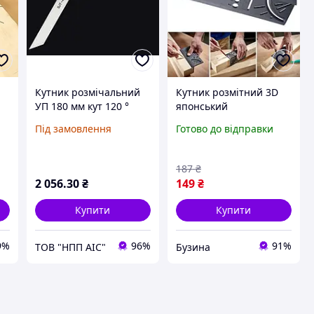
Кутник розмічальний
Кутник розмітний 3D
УП 180 мм кут 120 °
японський
0-
багатофункціональний
Під замовлення
Готово до відправки
й
кутовий шаблон
buzyna
187
₴
2 056
.30
₴
149
₴
Купити
Купити
9%
96%
91%
ТОВ "НПП АІС"
Бузина