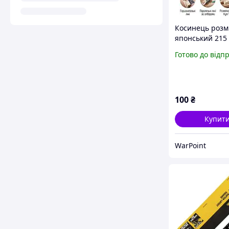
Косинець розм
японський 215 
155 х 70 мм
Готово до відп
100
₴
Купит
WarPoint