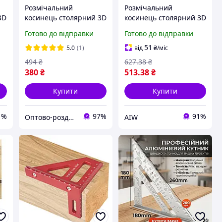
Розмічальний
Розмічальний
3D
косинець столярний 3D
косинець столярний 3D
112мм / столярний
112мм / столярний
Готово до відправки
Готово до відправки
ed
косинець / кутомір Red
косинець / кутомір Red
51
5.0
(1)
від
₴
/міс
494
₴
627
.38
₴
380
₴
513
.38
₴
Купити
Купити
1%
97%
91%
Оптово-роздрібний інтернет-магазин "NicePrice"
AIW