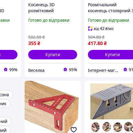
Косинець 3D
Розмічальний
3D
розмітковий
косинець столярний 
багатофункціональний
US-112 / столярний
равки
Готово до відправки
Готово до відправки
нальний
з обмежувачами кутів і
косинець / кутомір R
н,
шаблоном для
ALL Качество + 6591
42
від
₴
/міс
свердління 2-10 мм
532
.50
₴
504
.80
₴
FLAME
355
₴
417
.80
₴
и
Купити
Купити
99%
95%
9
Веселка
Інтернет-магазин Allegoriya
сона
ник
рний
вий