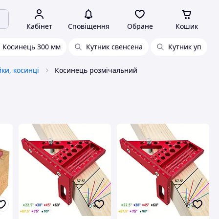
Кабінет
Сповіщення
Обране
Кошик
Косинець 300 мм
Кутник свенсена
Кутник уп
ки, косинці
Косинець розмічальний