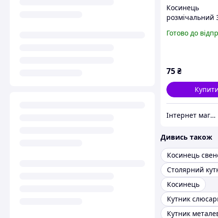
Косинець
розмічальний 
японський
Готово до відп
багатофункціо
кутовий шабло
101311
75
₴
Купит
Інтернет магазин "Горячий Стиль"
Дивись також
Косинець свен
Столярний кут
Косинець
Кутник слюса
Кутник метале