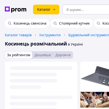
Каталог
Косинець свенсона
Столярний кутник
Кос
Каталог товарів
Інструменти
Будівельний інструмен
Косинець розмічальний
в Україні
За рейтингом
Дешевше
Дорожче