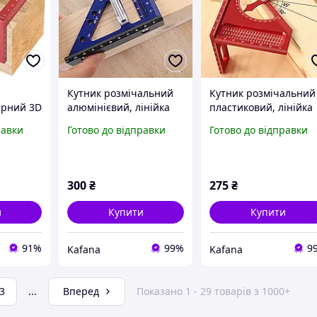
Кутник розмічальний
Кутник розмічальний
ярний 3D
алюмінієвий, лінійка
пластиковий, лінійка
рний
для виміру під кутом
для виміру під кутом 
равки
Готово до відправки
Готово до відправки
омір Red
45/90 градусів синьо-
180 градусів червони
978
чорний
300
₴
275
₴
и
Купити
Купити
91%
99%
9
Kafana
Kafana
3
...
Вперед
Показано 1 - 29 товарів з 1000+