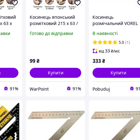
ітковий
Косинець японський
Косинець
х 63 х
розмітковий 215 х 63 /
розмічальний VOREL
155 х 70мм
алюмінієвий 1000мм
равки
Готово до відправки
В наявності
(18357)
5.0
(1)
33
від
₴
/міс
99
₴
333
₴
и
Купити
Купити
91%
91%
9
WarPoint
Pobuduj