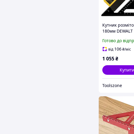
Кутник розміт
180мм DEWALT
DWHT25227-0
Готово до відп
106
від
₴
/міс
1 055
₴
Купит
Toolszone