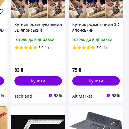
Кутник розмічувальний
Кутник розміточний 3D
3D
3D японський
японський
багатофункціональний
багатофункціональний
Готово до відправки
Готово до відправки
ed
кутовий шаблон для
кутовий шаблон
вимірювання та
5.0
(1)
5.0
(1)
переносу розмірів
83
₴
75
₴
Купити
Купити
6%
98%
98%
Techland
Alt Market