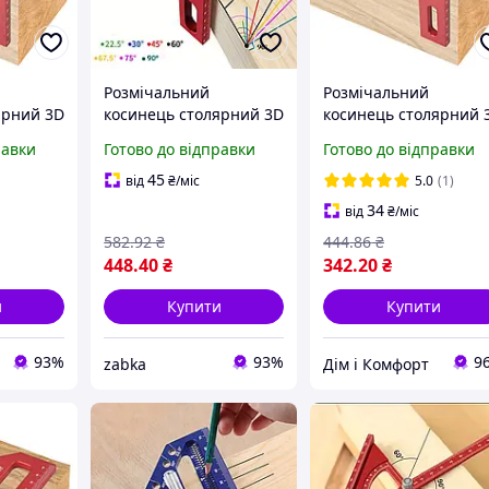
Розмічальний
Розмічальний
ярний 3D
косинець столярний 3D
косинець столярний 
рний
112мм / столярний
US-112 / столярний
равки
Готово до відправки
Готово до відправки
омір Red
косинець / кутомір Red
косинець / кутомір R
3958393 zabka/sh
Хіт продажу!
45
від
₴
/міс
5.0
(1)
34
від
₴
/міс
582
.92
₴
444
.86
₴
448
.40
₴
342
.20
₴
и
Купити
Купити
93%
93%
9
zabka
Дім і Комфорт