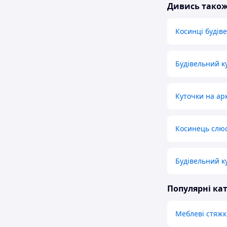
Дивись тако
Косинці будіве
Будівельний ку
Куточки на ар
Косинець слюс
Будівельний к
Популярні кат
Меблеві стяжк