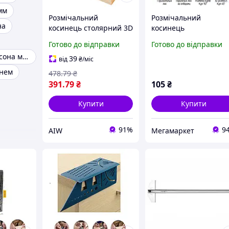
мм
Розмічальний
Розмічальний
на
косинець столярний 3D
косинець
US-112 / столярний
багатофункціональни
Готово до відправки
Готово до відправки
косинець / кутомір Red
215 х 63 х 155 х 70мм
Косинець свенсона метричний
39
від
₴
/міс
внем
478
.79
₴
391
.79
₴
105
₴
Купити
Купити
91%
9
AIW
Мегамаркет