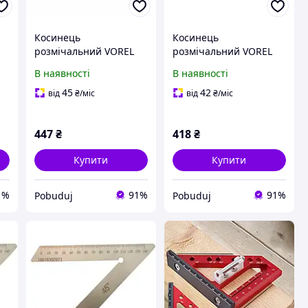
Косинець
Косинець
розмічальний VOREL
розмічальний VOREL
алюмінієвий 400мм
алюмінієвий 600мм
В наявності
В наявності
(18355)
(18356)
45
42
від
₴
/міс
від
₴
/міс
447
₴
418
₴
Купити
Купити
1%
91%
91%
Pobuduj
Pobuduj