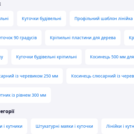
ж
льні
Куточки будівельні
Профільний шаблон лінійка
точок 90 градусів
Кріпильні пластини для дерева
Кр
ку
Куточки будівельні кріпильні
Косинець 500 мм для
арний із черевиком 250 мм
Косинець слюсарний із чере
утник із рівнем 300 мм
егорії
и і кутники
Штукатурні маяки і куточки
Лінійки і кут