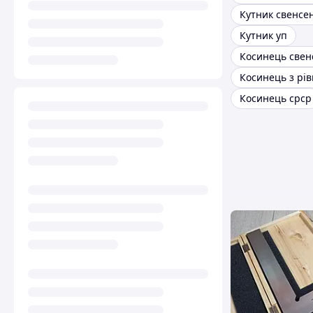
Кутник свенсе
Кутник уп
Косинець з рі
Косинець срср