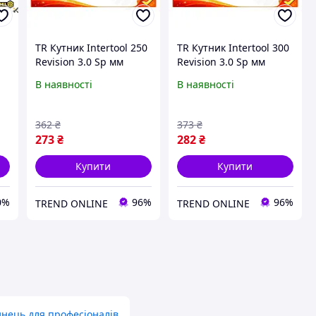
TR Кутник Intertool 250
TR Кутник Intertool 300
Revision 3.0 Sp мм
Revision 3.0 Sp мм
металевий кутник для
металевий кутник для
В наявності
В наявності
розмітки та перевірки
розмітки перевірки
кутів вимірюваль SpeR-
кутів вимірювальний
4N
SpeR-4N
362
₴
373
₴
273
₴
282
₴
Купити
Купити
0%
96%
96%
TREND ONLINE
TREND ONLINE
нець для професіоналів