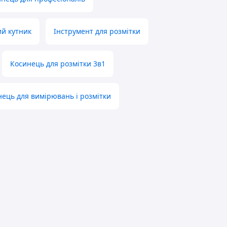
й кутник
Інструмент для розмітки
Косинець для розмітки 3в1
ець для вимірювань і розмітки