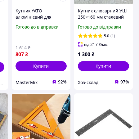
Кутник YATO
Кутник слюсарний УШ
алюмінієвий для
250×160 мм сталевий
розмітки кутів 90 і 45
посилений з широкою
Готово до відправки
Готово до відправки
градусів легкий і
підошвою для точної
точний інструмент
розмітки
5.0
(1)
217
від
₴
/міс
1 614
₴
807
₴
1 300
₴
Купити
Купити
92%
97%
MasterMix
Хоз-склад
 "Меезенбург Україна"