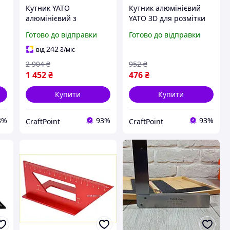
Кутник YATO
Кутник алюмінієвий
алюмінієвий з
YATO 3D для розмітки
метричною та
кутів 45 90 градусів з
Готово до відправки
Готово до відправки
ля
дюймовою шкалою для
транспортером і
 і
точного вимірювання
шаблонами отворів
242
від
₴
/міс
та розмітки
2 904
₴
952
₴
1 452
₴
476
₴
Купити
Купити
3%
93%
93%
CraftPoint
CraftPoint