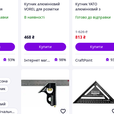
Кутник алюмінієвий
Кутник YATO
ля
VOREL для розмітки
алюмінієвий з
ліній та визначення
метричною та
равки
В наявності
Готово до відправки
0 мм з
розмірів з метричною
дюймовою шкалою д
і
шкалою 400 мм
точного вимірювання
алою
розмітки
1 626
₴
468
₴
813
₴
и
Купити
Купити
93%
98%
9
Інтернет магазин Scotch-Rubin
CraftPoint
сона
ник
вий
Косинець розмічальний