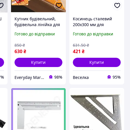
Ш
Кутник будівельний,
Косинець сталевий
будівельна лінійка для
200х300 мм для
вимірювання, розмітки
розмітки кутів і
Готово до відправки
Готово до відправки
під свердління отворів
перевірки
50 см
вертикальності міцний
850
₴
631
.50
₴
і точний інструмент
630
₴
421
₴
FLAME
Купити
Купити
7%
98%
95%
Everyday Market
Веселка