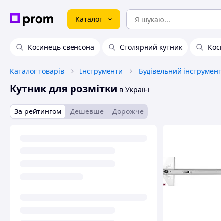
Каталог
Косинець свенсона
Столярний кутник
Кос
Каталог товарів
Інструменти
Будівельний інструмен
Кутник для розмітки
в Україні
За рейтингом
Дешевше
Дорожче