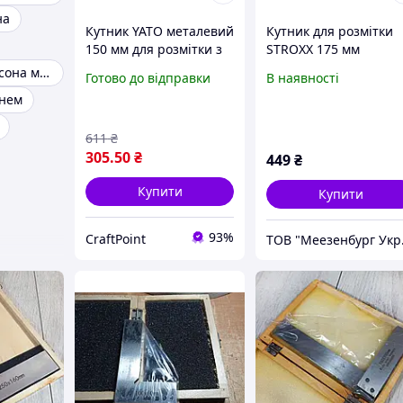
на
Кутник YATO металевий
Кутник для розмітки
150 мм для розмітки з
STROXX 175 мм
рівнями 45 90 градусів
Косинець свенсона метричний
Готово до відправки
В наявності
універсальний
внем
інструмент
611
₴
305
.50
₴
449
₴
Купити
Купити
93%
CraftPoint
ТОВ