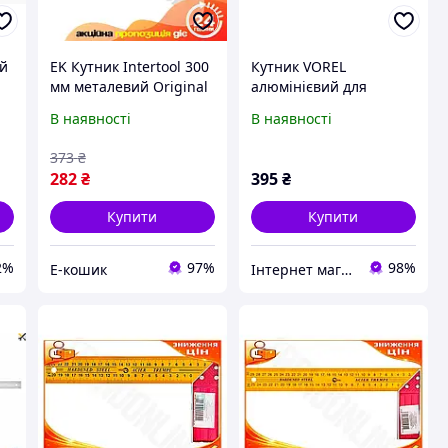
ий
EK Кутник Intertool 300
Кутник VOREL
мм металевий Original
алюмінієвий для
им
Design кутник для
вимірювання та
В наявності
В наявності
розмітки перевірки
розмітки 700 мм 26.5
кутів вимірювальний
дюймів з металевими
373
₴
HFX17_E
елементами
282
₴
395
₴
Купити
Купити
2%
97%
98%
Е-кошик
Інтернет магазин Scotch-Rubin