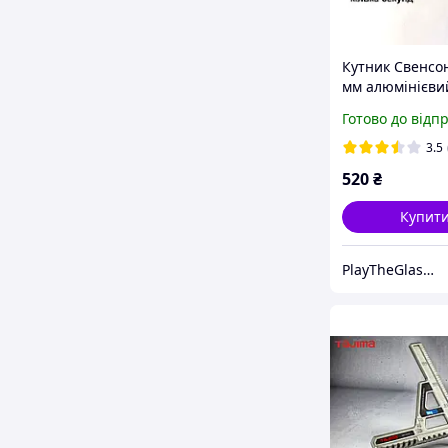
Кутник Свенсо
мм алюмінієви
професійний,
Готово до відп
столярний кос
Speed Square 
3.5
розмітки та рі
520
₴
Купит
PlayTheGlass-Home