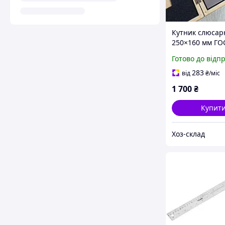
Кутник слюсар
250×160 мм ГО
точної розмітк
Готово до відп
контролю кутів 
сталі
283
від
₴
/міс
1 700
₴
Купит
Хоз-склад