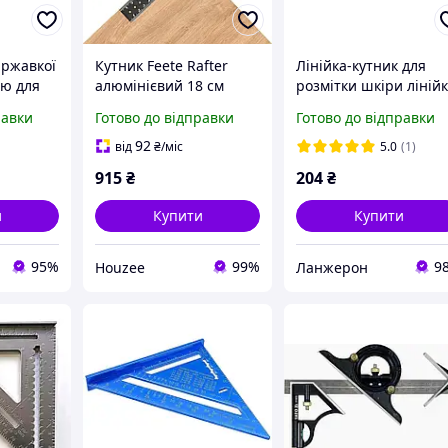
іржавкої
Кутник Feete Rafter
Лінійка-кутник для
ію для
алюмінієвий 18 см
розмітки шкіри ліній
магнітний для точних
для розкрою
равки
Готово до відправки
Готово до відправки
я
вимірювань та
розмітки кутів
92
від
₴
/міс
5.0
(1)
AME
915
₴
204
₴
и
Купити
Купити
95%
99%
9
Houzee
Ланжерон