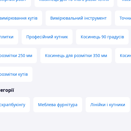
вимірювання кутів
Вимірювальний інструмент
Точни
плитки
Професійний кутник
Косинець 90 градусів
розмітки 250 мм
Косинець для розмітки 350 мм
Косин
розмітки кутів
егорії
скрапбукінгу
Меблева фурнітура
Лінійки і кутники