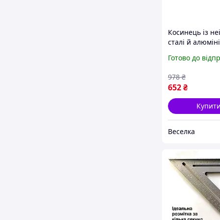
Косинець із не
сталі й алюмін
розмітки та
Готово до відп
вимірювань дл
будівельників
978
₴
дизайнерів FL
652
₴
Купит
Веселка