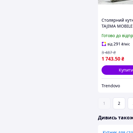
Столярний кут
TAJIMA MOBILE
M90M 252 х 20
Готово до відп
точних вимірю
розмітки
291
від
₴
/міс
3 487
₴
1 743
.50
₴
Купит
Trendovo
1
2
Дивись тако
Кутник для ст