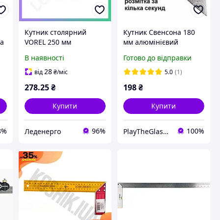
Кутник столярний
Кутник Свенсона 180
ка
VOREL 250 мм
мм алюмінієвий
алюмінієвий точний
професійний,
В наявності
Готово до відправки
кутник для
столярний косинець
вимірювання і
Speed Square для
28
від
₴
/міс
5.0
(1)
розмітки кутник
розмітки та різання
278
.25
₴
198
₴
Купити
Купити
8%
96%
100%
Леденерго
PlayTheGlass-Home