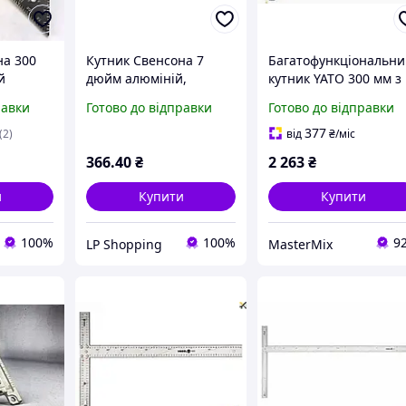
на 300
Кутник Свенсона 7
Багатофункціональн
й
дюйм алюміній,
кутник YATO 300 мм з
Транспортир Swanson
кутоміром і центрівн
равки
Готово до відправки
Готово до відправки
инець
180 мм, Алюмінієвий
кутником для точного
для
косинець Свенсона 7"
розмітки та
377
(2)
від
₴
/міс
зання
для розмітки
вимірювань
366
.40
₴
2 263
₴
и
Купити
Купити
100%
100%
9
LP Shopping
MasterMix