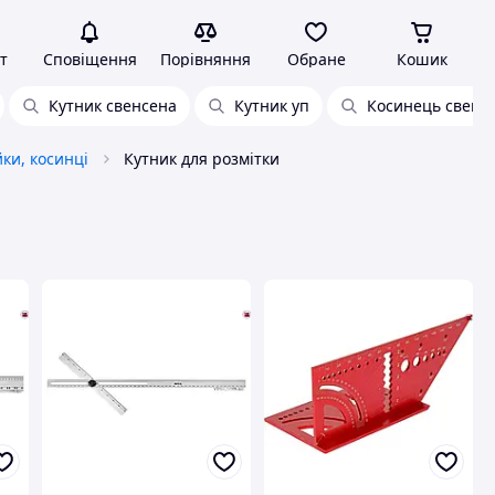
т
Сповіщення
Порівняння
Обране
Кошик
Кутник свенсена
Кутник уп
Косинець свенс
ки, косинці
Кутник для розмітки