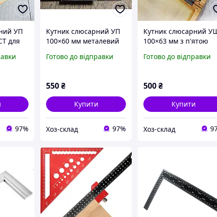
ний УП
Кутник слюсарний УП
Кутник слюсарний У
СТ для
100×60 мм металевий
100×63 мм з п'ятою
и та
ГОСТ для точної
металевий ГОСТ для
равки
Готово до відправки
Готово до відправки
90° зі
розмітки та перевірки
точної розмітки та
кутів 90°
перевірки кутів
550
₴
500
₴
и
Купити
Купити
97%
97%
9
Хоз-склад
Хоз-склад