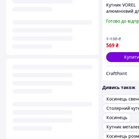
Кутник VOREL
алюмінієвий д
розмітки та
Готово до відп
вимірювань 60
градусами 0-90 
метричною шк
1 138
₴
569
₴
Купит
CraftPoint
Дивись також
Косинець свен
Столярний кут
Косинець
Кутник метале