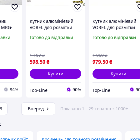
ник
Кутник алюмінієвий
Кутник алюмінієвий
 MRG-
VOREL для розмітки
VOREL для розмітки
0 мм для
кутів 15-75° з точними
кутів 15-75 градусів з
равки
Готово до відправки
Готово до відправки
вань і
мітками для
точними розмітками
будівництва і ремонту
1200 х 390 мм
1 197
₴
1 959
₴
598
.50
₴
979
.50
₴
и
Купити
Купити
84%
90%
9
Top-Line
Top-Line
3
...
Вперед
Показано 1 - 29 товарів з 1000+
ж
олярних робіт
Косинець для точного розмічення
Коси