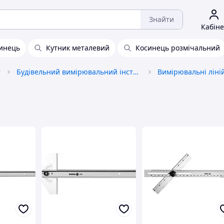
Знайти
Кабіне
инець
Кутник металевий
Косинець розмічальний
т
Будівельний вимірювальний інструмент
Вимірювальні ліній