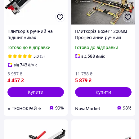
Плиткоріз ручний на
Плиткоріз Boxer 1200мм
підшипниках
Професійний ручний
монорейковий 1200 мм
плиткоріз Плиткоріз для
Готово до відправки
Готово до відправки
Haisser 64036 | Довжина
керамограніту Плиткоріз
різу 1200 мм | Глибина
ручний монорейковий
588
5.0
(5)
від
₴
/міс
різу 15 мм
для плитки
743
від
₴
/міс
5 957
₴
11 758
₴
4 457
₴
5 879
₴
Купити
Купити
99%
98%
⭐ ТЕХНОКРАЙ ⭐
NovaMarket