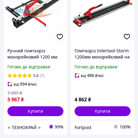
Ручний плиткоріз
Плиткоріз Intertool-Storm
монорейковий 1200 мм
1200мм монорейковий на
3051 Shijing | Червоний
підшипниках (HT-0389)
Готово до відправки
Готово до відправки
лазер | На підшипниках
486
5.0
(7)
від
₴
/міс
994
від
₴
/міс
7 997
₴
5 967
₴
4 862
₴
Купити
Купити
99%
100%
⭐ ТЕХНОКРАЙ ⭐
Fortpost