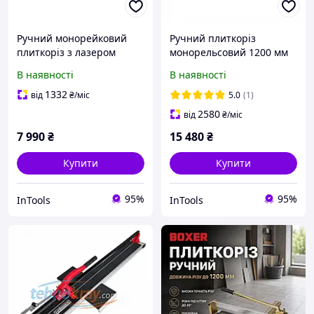
Ручний монорейковий
Ручний плиткоріз
плиткоріз з лазером
монорельсовий 1200 мм
(1200мм) Shijing E302-
NOVQO ExpertLine
В наявності
В наявності
1200 Професійний
Професійний ручний
плиткоріз роликовий
плиткоріз роликовий
1332
від
₴
/міс
5.0
(1)
2580
від
₴
/міс
7 990
₴
15 480
₴
Купити
Купити
95%
95%
InTools
InTools