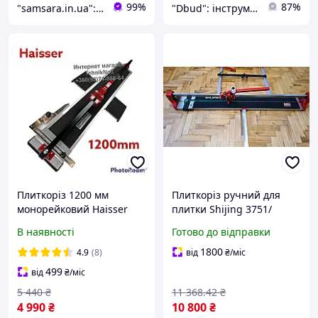
99%
87%
"samsara.in.ua": Інтернет-магазин інструментів, садової та побутової техніки
"Dbud": інструменти та побутова техніка для Вас!
Плиткоріз 1200 мм
Плиткоріз ручний для
монорейковий Haisser
плитки Shijing 3751/
(хайсер) плиткоріз
NOVQO 3751
В наявності
Готово до відправки
ручний на підшипниках
монорельсовий 1200мм
1800
4.9
(8)
від
₴
/міс
499
від
₴
/міс
5 440
₴
11 368
.42
₴
4 990
₴
10 800
₴