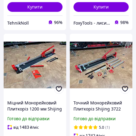
Купити
Купити
96%
98%
TehnikNoll
FoxyTools - лисичка без інструменту не лишить!
Міцний Монорейковий
Точний Монорейковий
Плиткоріз 1200 мм Shijing
Плиткоріз Shijing 3722
E302-1200 | Висока
1200мм, Ручний
Готово до відправки
Готово до відправки
точність | з
Направляючим лазером
1483
від
₴
/міс
5.0
(1)
1742
від
₴
/міс