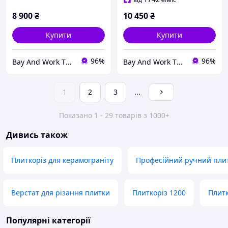
8 900
₴
10 450
₴
Купити
Купити
96%
96%
Bay And Work TOOLBOX
Bay And Work TOOLBOX
1
2
3
...
Показано 1 - 29 товарів з 1000+
Дивись також
Плиткоріз для керамограніту
Професійний ручний плит
Верстат для різання плитки
Плиткоріз 1200
Плитк
Популярні категорії