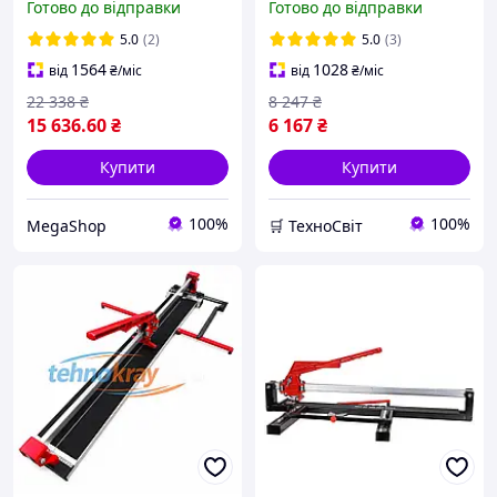
Готово до відправки
Готово до відправки
шириною нижньої
підшипниках
платформи 20 см
5.0
(2)
5.0
(3)
1564
1028
від
₴
/міс
від
₴
/міс
22 338
₴
8 247
₴
15 636
.60
₴
6 167
₴
Купити
Купити
100%
100%
MegaShop
🛒 ТехноСвіт