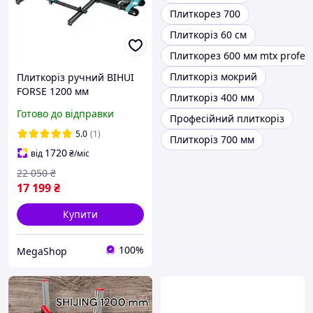
Плиткорез 700
Плиткоріз 60 см
Плиткорез 600 мм mtx profess
Плиткоріз мокрий
Плиткоріз ручний BIHUI
FORSE 1200 мм
Плиткоріз 400 мм
монорейковий,
Готово до відправки
Професійний плиткоріз
посилений, геркулес.
5.0
(1)
Плиткоріз 700 мм
1720
від
₴
/міс
22 050
₴
17 199
₴
Купити
100%
MegaShop