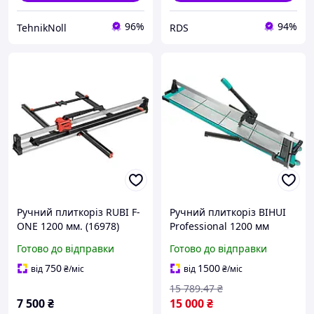
96%
94%
TehnikNoll
RDS
Ручний плиткоріз RUBI F-
Ручний плиткоріз BIHUI
ONE 1200 мм. (16978)
Professional 1200 мм
Готово до відправки
Готово до відправки
750
1500
від
₴
/міс
від
₴
/міс
15 789
.47
₴
7 500
₴
15 000
₴