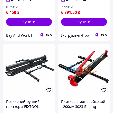
8 250
₴
7 990
₴
6 450
₴
6 791
.50
₴
Купити
Купити
96%
98%
Bay And Work TOOLBOX
Інструмент-Про
Посилений ручний
Плиткоріз монорейковий
плиткоріз FIXTOOL
1200мм 3023 Shijing |
Hercules 1200 мм із
Червоний лазер | На