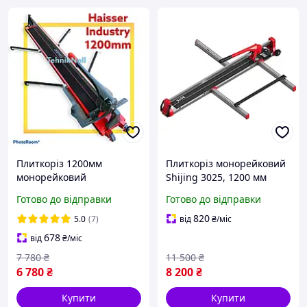
Плиткоріз 1200мм
Плиткоріз монорейковий
монорейковий
Shijing 3025, 1200 мм
професійний HAISSER
(3025-1200)
Готово до відправки
Готово до відправки
Industry ручний
плиткоріз на
820
5.0
(7)
від
₴
/міс
підшипниках
678
від
₴
/міс
7 780
₴
11 500
₴
6 780
₴
8 200
₴
Купити
Купити