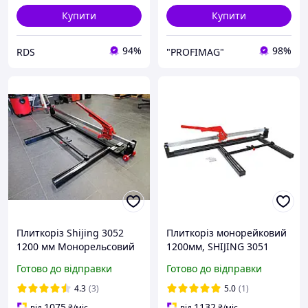
Купити
Купити
94%
98%
RDS
"PROFIMAG"
Плиткоріз Shijing 3052
Плиткоріз монорейковий
1200 мм Монорельсовий
1200мм, SHIJING 3051
Готово до відправки
Готово до відправки
4.3
(3)
5.0
(1)
1075
1132
від
₴
/міс
від
₴
/міс