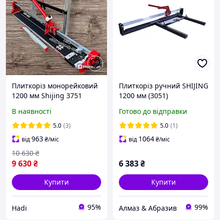
Плиткоріз монорейковий
Плиткоріз ручний SHIJING
1200 мм Shijing 3751
1200 мм (3051)
Шиджинг плиткоріз
В наявності
Готово до відправки
професійний на
підшипниках
5.0
(3)
5.0
(1)
963
1064
від
₴
/міс
від
₴
/міс
10 630
₴
9 630
₴
6 383
₴
Купити
Купити
95%
99%
Hadi
Алмаз & Абразив