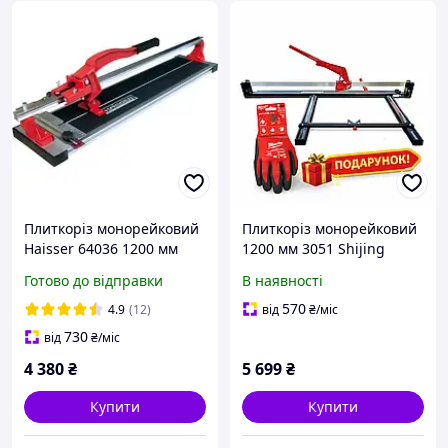
Плиткоріз монорейковий
Плиткоріз монорейковий
Haisser 64036 1200 мм
1200 мм 3051 Shijing
Ручний верстат для
Готово до відправки
В наявності
різання плитки Верстат
для кахельної плитки
570
4.9
(12)
від
₴
/міс
730
від
₴
/міс
4 380
₴
5 699
₴
Купити
Купити