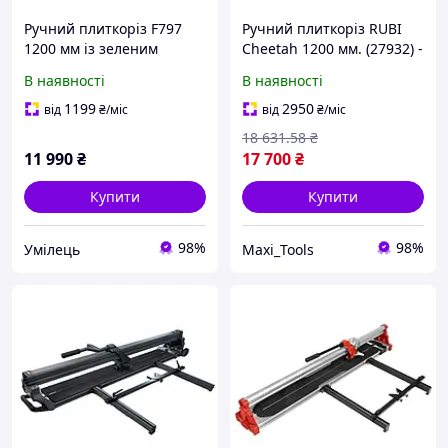
Ручний плиткоріз F797
Ручний плиткоріз RUBI
1200 мм із зеленим
Cheetah 1200 мм. (27932) -
лазером
для ефективного різання
В наявності
В наявності
твердих матеріалів
1199
2950
від
₴
/міс
від
₴
/міс
18 631
.58
₴
11 990
₴
17 700
₴
Купити
Купити
98%
98%
Умілець
Maxi_Tools